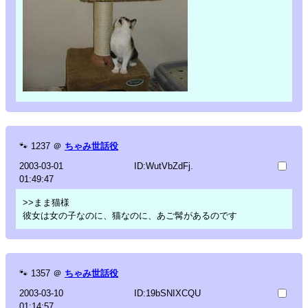
🐾
1237
＠
ちゃみ世話役
2003-03-01
ID:WutVbZdFj.
01:49:47
>>まま猫様
彼女は女の子なのに、猫なのに、あご髯があるのです
🐾
1357
＠
ちゃみ世話役
2003-03-10
ID:19bSNIXCQU
01:14:57