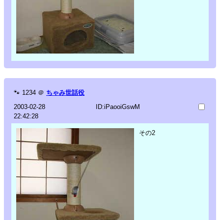
🐾
1234
＠
ちゃみ世話役
2003-02-28
ID:iPaooiGswM
22:42:28
その2