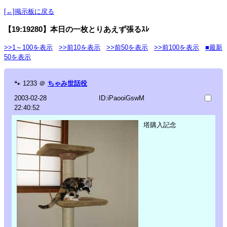
[←]掲示板に戻る
【19:19280】本日の一枚とりあえず張るｽﾚ
>>1～100を表示
>>前10を表示
>>前50を表示
>>前100を表示
■最新
50を表示
🐾
1233
＠
ちゃみ世話役
2003-02-28
ID:iPaooiGswM
22:40:52
塔購入記念