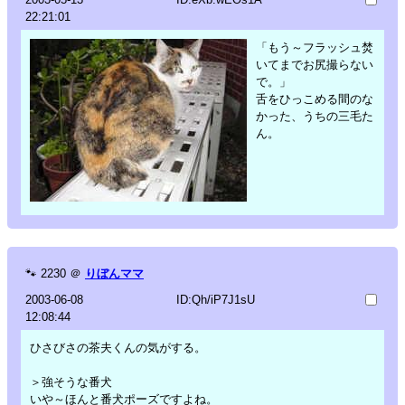
22:21:01
「もう～フラッシュ焚
いてまでお尻撮らない
で。」
舌をひっこめる間のな
かった、うちの三毛た
ん。
🐾
2230
＠
りぼんママ
2003-06-08
ID:Qh/iP7J1sU
12:08:44
ひさびさの茶夫くんの気がする。
＞強そうな番犬
いや～ほんと番犬ポーズですよね。