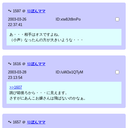
🐾
1597
＠
りぼんママ
2003-03-26
ID:xte8Jt8mPo
22:37:41
あ・・・相手はオスですよね。
（小声）なったんの方が大きいような・・・
🐾
1616
＠
りぼんママ
2003-03-28
ID:/uW2e1QTyM
23:13:54
>>1607
跳び箱後ろから・・・に見えます。
さすがにあんこお嬢さんは飛ばないのかなぁ。
🐾
1657
＠
りぼんママ