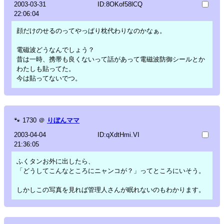
2003-03-31
ID:8OKof58lCQ
22:06:04
顔だけのせるのってやっぱり枕代わりなのかなぁ。
電磁波どうなんでしょう？
昔は一時、携帯も良くないって話があって電磁波防御シールとか
わたしも貼ってた。
今は貼ってないでつ。
🐾
1730
＠
りぼんママ
2003-04-04
ID:qXdtHmi.VI
21:36:05
ふくタンお外に出したら、
「どうしてこんなところにニャンコが？」ってところにいそう。
しかしこの写真を見れば管理人さんが眠れないのもわかります。