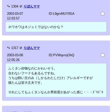
🐾
1304
＠
りぼんママ
2003-03-07
ID:L9gmMUY8SA
12:03:57
ホワホワはネジュミではないのかな？
🐾
1317
＠
りぼんママ
2003-03-08
ID:PVWqxmjOhQ
12:05:26
ふくタン好物なのにかわいそう。
合わないフードもあるんですね。
うちは飼い主のみ（しかもわたしだけ）アレルギーですが
猫たんは皆大丈夫です。
それにしてもふくタンなんか男前度があがった感じ・・・ﾄﾞｷﾄﾞｷ