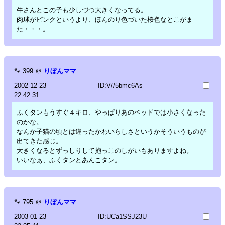
牛さんとこの子も少しづつ大きくなってる。
肉球がピンクというより、ほんのり色づいた桜色なとこがま
た・・・。
🐾
399
＠
りぼんママ
2002-12-23
ID:V//5bmc6As
22:42:31
ふくタンもうすぐ４キロ、やっぱりあのベッドでは小さくなった
のかな。
なんか子猫の頃とは違ったかわいらしさというかそういうものが
出てきた感じ。
大きくなるとずっしりして抱っこのしがいもありますよね。
いいなぁ、ふくタンとあんこタン。
🐾
795
＠
りぼんママ
2003-01-23
ID:UCa1SSJ23U