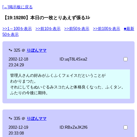
[←]掲示板に戻る
【19:19280】本日の一枚とりあえず張るｽﾚ
>>1～100を表示
>>前10を表示
>>前50を表示
>>前100を表示
■最新
50を表示
🐾
325
＠
りぼんママ
2002-12-18
ID:uqT8L4Sxa2
23:24:29
管理人さんの好みがふくふくフェイスだということが
わかりまつた。
それにしてもぬいぐるみスコたんと体格良くなった、ふくタン。
ふたりの今後に期待。
🐾
335
＠
りぼんママ
2002-12-19
ID:RBxZeJK2f6
20:33:08