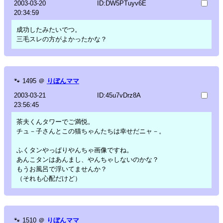
2003-03-20
ID:DW5PTuyv6E
20:34:59
成功したみたいでつ。
三毛スレの方がよかったかな？
🐾
1495
＠
りぼんママ
2003-03-21
ID:45u7vDrz8A
23:56:45
茶夫くんタワーでご満悦。
チュ－子さんとこの猫ちゃんたちは幸せだニャ－。
ふくタンやっぱりやんちゃ画像ですね。
あんこタンはあんまし、やんちゃしないのかな？
もうお風呂で浮いてませんか？
（それも心配だけど）
🐾
1510
＠
りぼんママ