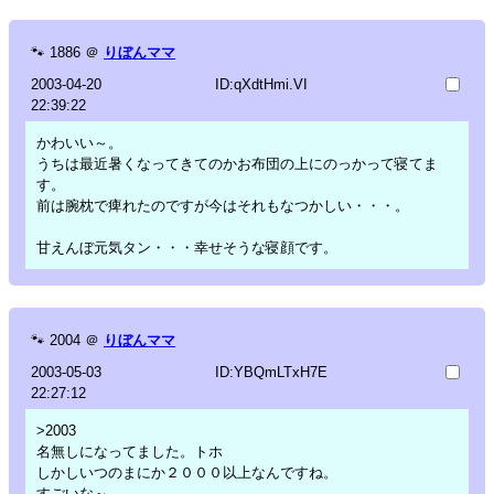
🐾
1886
＠
りぼんママ
2003-04-20
ID:qXdtHmi.VI
22:39:22
かわいい～。
うちは最近暑くなってきてのかお布団の上にのっかって寝てま
す。
前は腕枕で痺れたのですが今はそれもなつかしい・・・。
甘えんぼ元気タン・・・幸せそうな寝顔です。
🐾
2004
＠
りぼんママ
2003-05-03
ID:YBQmLTxH7E
22:27:12
>2003
名無しになってました。トホ
しかしいつのまにか２０００以上なんですね。
すごいな～。