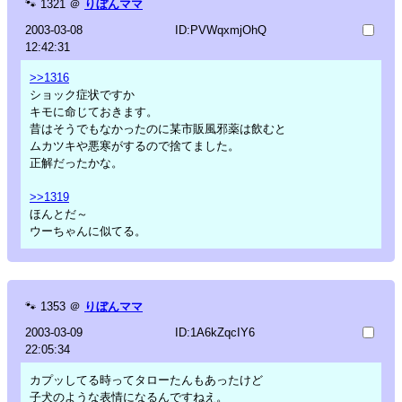
🐾
1321
＠
りぼんママ
2003-03-08
ID:PVWqxmjOhQ
12:42:31
>>1316
ショック症状ですか
キモに命じておきます。
昔はそうでもなかったのに某市販風邪薬は飲むと
ムカツキや悪寒がするので捨てました。
正解だったかな。
>>1319
ほんとだ～
ウーちゃんに似てる。
🐾
1353
＠
りぼんママ
2003-03-09
ID:1A6kZqcIY6
22:05:34
カプッしてる時ってタローたんもあったけど
子犬のような表情になるんですねえ。