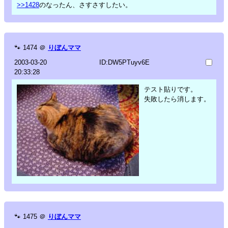
>>1428
のなったん、さすさすしたい。
🐾
1474
＠
りぼんママ
2003-03-20
ID:DW5PTuyv6E
20:33:28
テスト貼りです。
失敗したら消します。
🐾
1475
＠
りぼんママ