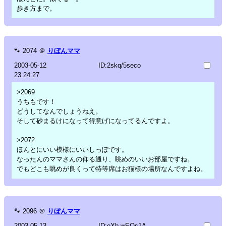
歩き方まで。
🐾
2074
＠
りぼんママ
2003-05-12
ID:2skq/5seco
23:24:27
>2069
うちもです！
どうしてなんでしょうねえ。
そして砂まるけになって得意げになってるんですよ。
>2072
ほんとにいい模様にいいしっぽです。
なったんのママさんの仰る通り、眺めのいいお部屋ですね。
でもどこも眺めが良くって特等席はお猫様の場所なんですよね。
🐾
2096
＠
りぼんママ
2003-05-13
ID:eXb.wEOs1A