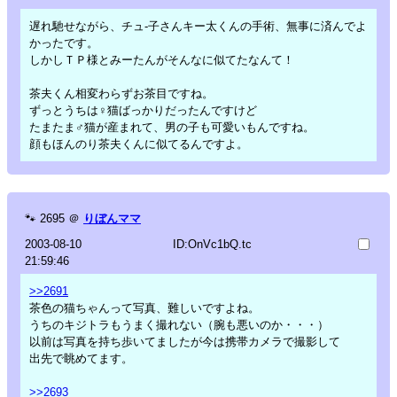
遅れ馳せながら、チュ-子さんキー太くんの手術、無事に済んでよ
かったです。
しかしＴＰ様とみーたんがそんなに似てたなんて！
茶夫くん相変わらずお茶目ですね。
ずっとうちは♀猫ばっかりだったんですけど
たまたま♂猫が産まれて、男の子も可愛いもんですね。
顔もほんのり茶夫くんに似てるんですよ。
🐾
2695
＠
りぼんママ
2003-08-10
ID:OnVc1bQ.tc
21:59:46
>>2691
茶色の猫ちゃんって写真、難しいですよね。
うちのキジトラもうまく撮れない（腕も悪いのか・・・）
以前は写真を持ち歩いてましたが今は携帯カメラで撮影して
出先で眺めてます。
>>2693