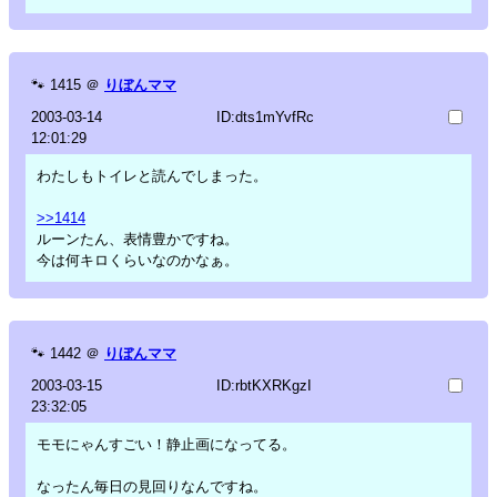
🐾
1415
＠
りぼんママ
2003-03-14
ID:dts1mYvfRc
12:01:29
わたしもトイレと読んでしまった。
>>1414
ルーンたん、表情豊かですね。
今は何キロくらいなのかなぁ。
🐾
1442
＠
りぼんママ
2003-03-15
ID:rbtKXRKgzI
23:32:05
モモにゃんすごい！静止画になってる。
なったん毎日の見回りなんですね。