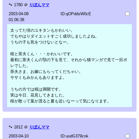
🐾
1780
＠
りぼんママ
2003-04-08
ID:qOPddsW0cE
01:06:38
太ってた頃のユキタンもかわいい。
でもやはりダイエットすごく成功しましたよね。
うちの子も気をつけないとなー。
桜と茶夫くん・・・かわいいです。
最初に茶夫くんの顎の下を見て、それから猫マンガで見て一目ボ
レでした。
茶夫さま、お嫁にもらってくだちゃい。
ササミもみかんもありますよ。
うちの方では桜は満開です。
実は今日、花見してきました。
桜が散って葉が茂ると夏も近いなーって気になります。
🐾
1812
＠
りぼんママ
2003-04-10
ID:uodG379cnk