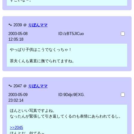
🐾
2039
＠
りぼんママ
2003-05-08
ID:/zBT5JlCuo
12:05:18
やっぱり子供はこうでなくっちゃ！
茶夫くんも素直に撫でられてますね。
🐾
2047
＠
りぼんママ
2003-05-09
ID:9Ddjc9EXG.
23:02:14
ほんといい写真ですよね。
なったんが緊張して引き返してくるのも表情にあらわれてるし。
>>2045
ほんとだ。似てる～。