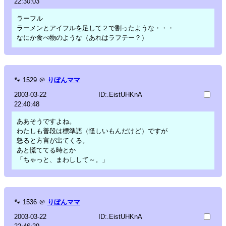
22:30:03
ラーフル
ラーメンとアイフルを足して２で割ったような・・・
なにか食べ物のような（あれはラフテー？）
🐾
1529
＠
りぼんママ
2003-03-22
ID:.EistUHKnA
22:40:48
ああそうですよね。
わたしも普段は標準語（怪しいもんだけど）ですが
怒ると方言が出てくる。
あと慌ててる時とか
「ちゃっと、まわしして～。」
🐾
1536
＠
りぼんママ
2003-03-22
ID:.EistUHKnA