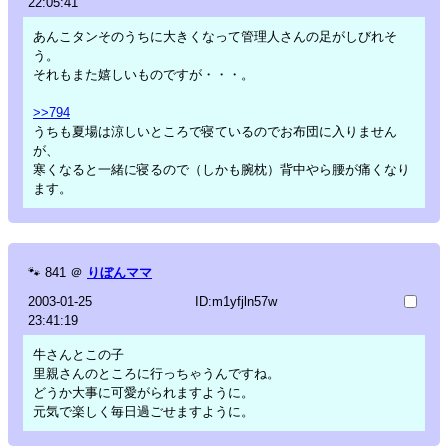
22:05:41
あんこタンそのうちに大きくなって管理人さんの足がしびれそ
う。
それもまた嬉しいものですが・・・。
>>794
うちも夏場は涼しいところで寝ているのでお布団に入りません
が、
寒くなると一緒に寝るので（しかも腕枕）背中やら腰が痛くなり
ます。
🐾
841
＠
りぼんママ
2003-01-25
ID:m1yfjln57w
23:41:19
牛さんとこの子
里親さんのところに行っちゃうんですね。
どうか大事に可愛がられますように。
元気で楽しく毎日過ごせますように。