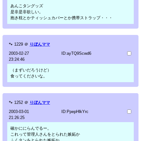
あんこタングッズ
是非是非欲しい。
抱き枕とかティッシュカバーとか携帯ストラップ・・・
🐾
1229
＠
りぼんママ
2003-02-27
ID:ayTQ9Scwd6
23:24:46
（まずいだろうけど）
食ってくださいな。
🐾
1252
＠
りぼんママ
2003-03-01
ID:PpepHlkYrc
21:26:25
確かににらんでるー。
これって管理人さんをとられた嫉妬か
ふくタンをとられた嫉妬か