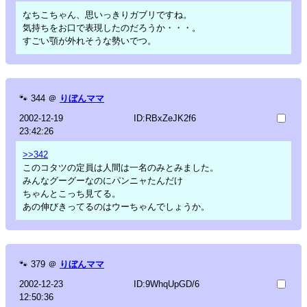
なちこちゃん、思いっきりガブリですね。
気持ちをお口で表現したのだろうか・・・。
すごい顎が外れそうな勢いでつ。
🐾
344
＠
りぼんママ
2002-12-19
ID:RBxZeJK2f6
23:42:26
>>342
このコタツの定員は人間は一名のみとみました。
みんなグーグーなのにパンニャたんだけ
ちゃんとこっち見てる。
あの伸びきってるのはウーちゃんでしょうか。
🐾
379
＠
りぼんママ
2002-12-23
ID:9WhqUpGD/6
12:50:36