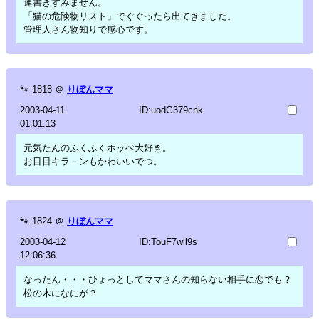
連書きすみません。
「猫の危険物リスト」でぐぐったら出てきました。
管理人さん物知りで感心です。
🐾
1818
＠
りぼんママ
2003-04-11
ID:uodG379cnk
01:01:13
元気たんのふくふくホッぺ大好き。
お目目キラ－ンもかわいいでつ。
🐾
1824
＠
りぼんママ
2003-04-12
ID:TouF7wll9s
12:06:36
なったん・・・ひょっとしてママさんの知らない相手に恋でも？
松の木になにが？