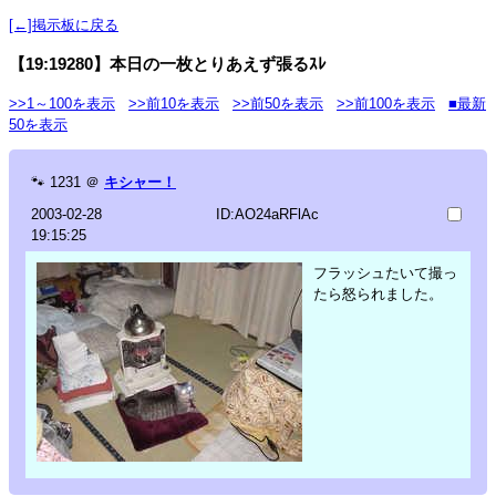
[←]掲示板に戻る
【19:19280】本日の一枚とりあえず張るｽﾚ
>>1～100を表示
>>前10を表示
>>前50を表示
>>前100を表示
■最新
50を表示
🐾
1231
＠
キシャー！
2003-02-28
ID:AO24aRFlAc
19:15:25
フラッシュたいて撮っ
たら怒られました。