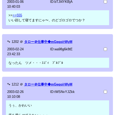
2003-01-06
ID:bTJl4YKBjA
10:40:03
>>
>>555
いい顔して寝てますにゃ〜、のどゴロゴロでつか？
🐾
1202
＠
タロー＠仕事中◆mGeqo/rWyM
2003-02-24
ID:wa98g6k8tE
23:42:33
なったん ツメ・・・ｽｺﾞｨ ﾌﾞﾙﾌﾞﾙ
🐾
1212
＠
タロー＠仕事中◆mGeqo/rWyM
2003-02-26
ID:tWSNvYJZkk
10:10:08
うぅ、かわいい