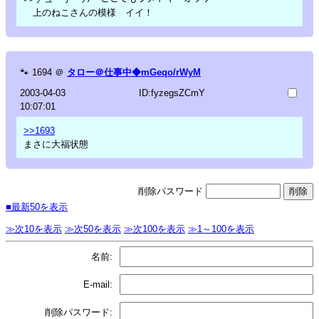
上のねこさんの模様 イイ！
🐾
1694
＠
タロー＠仕事中◆mGeqo/rWyM
2003-04-03
ID:fyzegsZCmY
10:07:01
>>1693
まさに大福状態
削除パスワード
■最新50を表示
≫次10を表示
≫次50を表示
≫次100を表示
≫1～100を表示
名前:
E-mail:
削除パスワード: