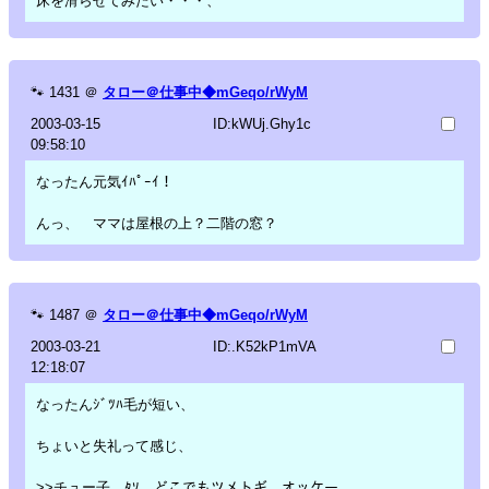
床を滑らせてみたい・・・、
🐾
1431
＠
タロー＠仕事中◆mGeqo/rWyM
2003-03-15
ID:kWUj.Ghy1c
09:58:10
なったん元気ｲﾊﾟｰｲ！
んっ、 ママは屋根の上？二階の窓？
🐾
1487
＠
タロー＠仕事中◆mGeqo/rWyM
2003-03-21
ID:.K52kP1mVA
12:18:07
なったんｼﾞﾂﾊ毛が短い、
ちょいと失礼って感じ、
>>チュー子 ﾀｿ どこでもツメトギ オッケー