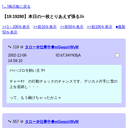
[←]掲示板に戻る
【19:19280】本日の一枚とりあえず張るｽﾚ
>>1～100を表示
>>前10を表示
>>前50を表示
>>前100を表示
■最新
50を表示
🐾
119
＠
タロー＠仕事中◆mGeqo/rWyM
2002-12-09
ID:bTJl4YKBjA
14:59:10
>>ハゴロモ飼い主 ｻﾏ
チャーﾀｿ の行動チェックのチャンスです、デジカメ片手に雪の
上を追跡し・・・
って、もう融けちゃったかニャ
🐾
557
＠
タロー＠仕事中◆mGeqo/rWyM