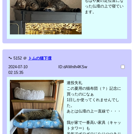
もはや夏の定位置にな
った仏壇の上で寝てい
ます。
🐾
5152
＠
トムの猫下僕
2024-07-10
ID:dAWnlh4KSw
02:15:35
連投失礼
この夏用の猫布団（？）記念に
買ったのになぁ
1日しか使ってくれませんでし
た。
あとは仏壇の上一直線で・・・
我が家で一番高い家具（キャッ
トタワー）も
半年でボロボロになりつつあり