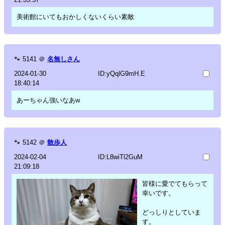
美術館にいてもおかしくないくらい素敵
🐾
5141
＠
名無しさん
2024-01-30
ID:yQqlG9mH.E
18:40:14
あーちゃん強いなあw
🐾
5142
＠
散歩人
2024-02-04
ID:L8wiTl2GuM
21:09:18
皆様に愛でてもらって
幸いです。
どっしりとしていま
す。