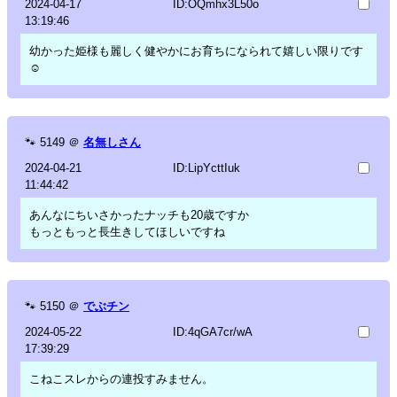
2024-04-17
ID:OQmhx3L50o
13:19:46
幼かった姫様も麗しく健やかにお育ちになられて嬉しい限りです
☺️
🐾
5149
＠
名無しさん
2024-04-21
ID:LipYcttIuk
11:44:42
あんなにちいさかったナッチも20歳ですか
もっともっと長生きしてほしいですね
🐾
5150
＠
でぶチン
2024-05-22
ID:4qGA7cr/wA
17:39:29
こねこスレからの連投すみません。