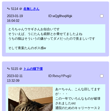
🐾
5114
＠
名無しさん
2023-01-19
ID:wQg8hoqWgk
16:04:02
とろちゃんウサギさんお似合いです
そういえば、うにたんも鏡餅とか乗せてましたよね
うちの猫はそういうの嫌がってダメだったので羨ましいです
そして青葉たんのボス感w
🐾
5115
＠
トムの猫下僕
2023-02-11
ID:RxtvyYPvgU
13:32:09
あーちゃん、こんな顔してます
が・・・
この一年でいろんなものが破壊
されましたorz
通院のためのキャリーケース２