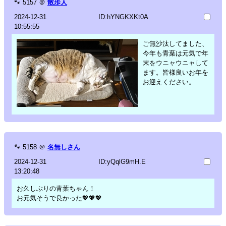
🐾
5157
＠
散歩人
2024-12-31
ID:hYNGKXKt0A
10:55:55
ご無沙汰してました、
今年も青葉は元気で年
末をウニャウニャして
ます。皆様良いお年を
お迎えください。
🐾
5158
＠
名無しさん
2024-12-31
ID:yQqlG9mH.E
13:20:48
お久しぶりの青葉ちゃん！
お元気そうで良かった💖💖💖