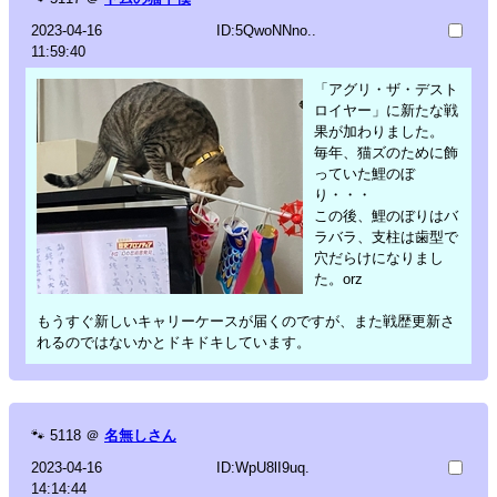
2023-04-16
ID:5QwoNNno..
11:59:40
「アグリ・ザ・デスト
ロイヤー」に新たな戦
果が加わりました。
毎年、猫ズのために飾
っていた鯉のぼ
り・・・
この後、鯉のぼりはバ
ラバラ、支柱は歯型で
穴だらけになりまし
た。orz
もうすぐ新しいキャリーケースが届くのですが、また戦歴更新さ
れるのではないかとドキドキしています。
🐾
5118
＠
名無しさん
2023-04-16
ID:WpU8lI9uq.
14:14:44