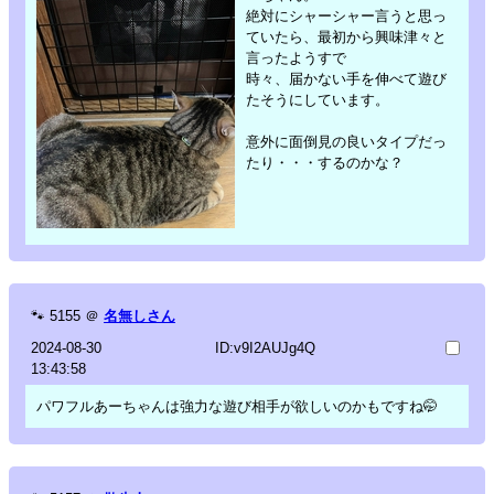
絶対にシャーシャー言うと思っ
ていたら、最初から興味津々と
言ったようすで
時々、届かない手を伸べて遊び
たそうにしています。
意外に面倒見の良いタイプだっ
たり・・・するのかな？
🐾
5155
＠
名無しさん
2024-08-30
ID:v9I2AUJg4Q
13:43:58
パワフルあーちゃんは強力な遊び相手が欲しいのかもですね🤭