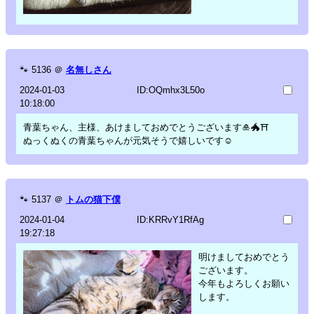
🐾
5136
＠
名無しさん
2024-01-03
ID:OQmhx3L50o
10:18:00
青葉ちゃん、主様、あけましておめでとうございます🎍🐲⛩
ぬっくぬくの青葉ちゃんが元気そうで嬉しいです☺️
🐾
5137
＠
トムの猫下僕
2024-01-04
ID:KRRvY1RfAg
19:27:18
明けましておめでとう
ございます。
今年もよろしくお願い
します。