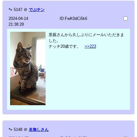
🐾
5147
＠
でぶチン
2024-04-14
ID:FwK0dCi5k6
21:38:28
里親さんから久しぶりにメールいただきま
した。
ナッチ20歳です。
>>223
🐾
5148
＠
名無しさん