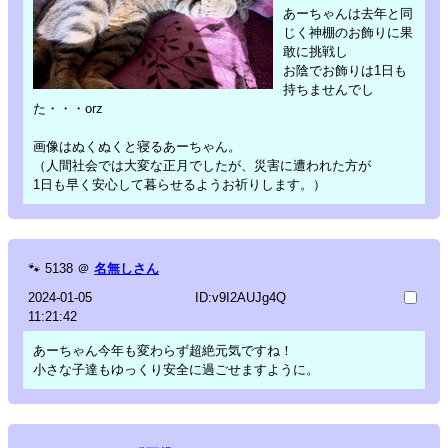
あーちゃんは去年と同
じく神棚のお飾りに果
敢に挑戦し
お陰でお飾りは1日も
持ちませんでし
た・・・orz
画像はぬくぬくと寝るあーちゃん。
（人間社会では大変な正月でしたが、災害に遭われた方が
1日も早く安心して暮らせるようお祈りします。）
🐾
5138
＠
名無しさん
2024-01-05
ID:v9I2AUJg4Q
11:21:42
あーちゃん今年も変わらず超絶元気ですね！
小さな子達もゆっくり安全に過ごせますように。