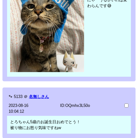
わらんです😅
🐾
5133
＠
名無しさん
2023-08-16
ID:OQmhx3L50o
10:04:12
とろちゃん5歳のお誕生日おめでとう！
被り物にお怒り気味ですねw