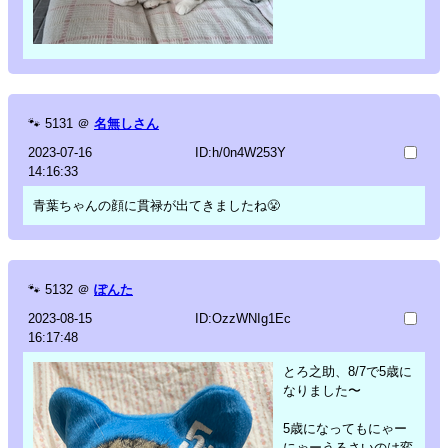
🐾
5131
＠
名無しさん
2023-07-16
ID:h/0n4W253Y
14:16:33
青葉ちゃんの顔に貫禄が出てきましたね😤
🐾
5132
＠
ぽんた
2023-08-15
ID:OzzWNIg1Ec
16:17:48
とろ之助、8/7で5歳に
なりました〜
5歳になってもにゃー
にゃーうるさいのは変