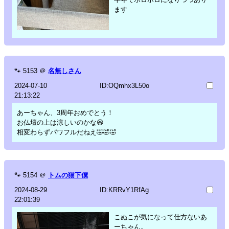
ます
🐾
5153
＠
名無しさん
2024-07-10
ID:OQmhx3L50o
21:13:22
あーちゃん、3周年おめでとう！
お仏壇の上は涼しいのかな😆
相変わらずパワフルだねえ🤣🤣🤣
🐾
5154
＠
トムの猫下僕
2024-08-29
ID:KRRvY1RfAg
22:01:39
こぬこが気になって仕方ないあ
ーちゃん。