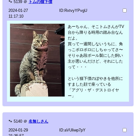
🐾
5139
＠
トムの猫下僕
2024-01-27
ID:RxtvyYPvgU
11:17:10
あーちゃん、そこトムさんがTV
台から降りる時用の踏み台なん
だよ。
買って一週間しないうちに、角
っこボロボロにしちゃってさ〜
そりゃあ段ボール製にした飼い
主が悪いんだけど、それにした
って・・・
という猫下僕のぼやきを他所に
すました顔で座っている
「アグリ・ザ・デストロイヤ
ー」
🐾
5140
＠
名無しさん
2024-01-29
ID:aVUliwp7pY
21:35:57