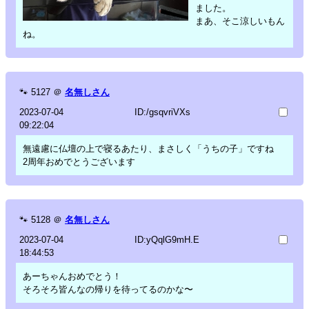
ました。
まあ、そこ涼しいもん
ね。
🐾
5127
＠
名無しさん
2023-07-04
ID:/gsqvriVXs
09:22:04
無遠慮に仏壇の上で寝るあたり、まさしく「うちの子」ですね
2周年おめでとうございます
🐾
5128
＠
名無しさん
2023-07-04
ID:yQqlG9mH.E
18:44:53
あーちゃんおめでとう！
そろそろ皆んなの帰りを待ってるのかな〜