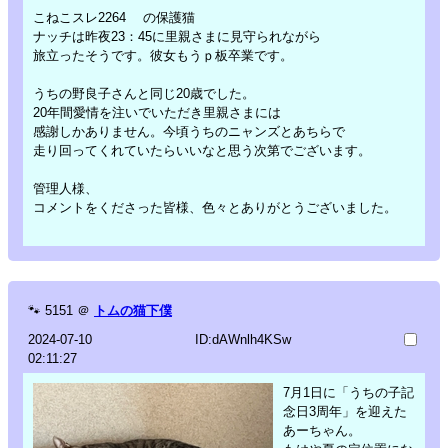
こねこスレ2264 の保護猫
ナッチは昨夜23：45に里親さまに見守られながら
旅立ったそうです。彼女もうｐ板卒業です。
うちの野良子さんと同じ20歳でした。
20年間愛情を注いでいただき里親さまには
感謝しかありません。今頃うちのニャンズとあちらで
走り回ってくれていたらいいなと思う次第でございます。
管理人様、
コメントをくださった皆様、色々とありがとうございました。
🐾
5151
＠
トムの猫下僕
2024-07-10
ID:dAWnlh4KSw
02:11:27
7月1日に「うちの子記
念日3周年」を迎えた
あーちゃん。