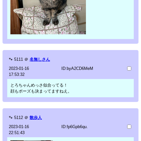
🐾
5111
＠
名無しさん
2023-01-16
ID:byA2CD6MeM
17:53:32
とろちゃんめっさ似合ってる！
顔もポーズも決まってますねえ。
🐾
5112
＠
散歩人
2023-01-16
ID:fp6Gpb6qu.
22:51:43