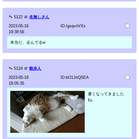
🐾
5122
＠
名無しさん
2023-05-16
ID:/gsqvriVXs
19:38:56
本当だ、企んでるw
🐾
5124
＠
散歩人
2023-05-18
ID:bO1JrtQ5EA
18:05:35
暑くなってきました
ね。