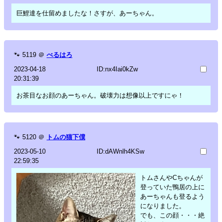
巨鯉達を仕留めましたな！さすが、あーちゃん。
🐾
5119
＠
べるはろ
2023-04-18
ID:nx4Iai0kZw
20:31:39
お茶目なお顔のあーちゃん。破壊力は想像以上ですにゃ！
🐾
5120
＠
トムの猫下僕
2023-05-10
ID:dAWnlh4KSw
22:59:35
トムさんやCちゃんが
登っていた鴨居の上に
あーちゃんも登るよう
になりました。
でも、この顔・・・絶