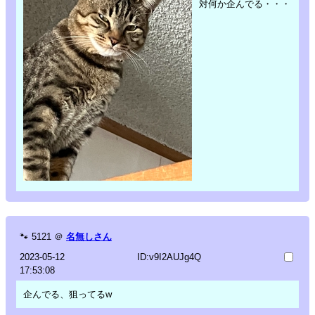
対何か企んでる・・・
🐾
5121
＠
名無しさん
2023-05-12
ID:v9I2AUJg4Q
17:53:08
企んでる、狙ってるw