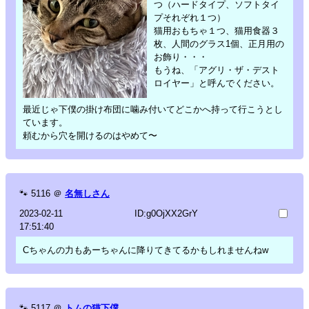
つ（ハードタイプ、ソフトタイ
プそれぞれ１つ）
猫用おもちゃ１つ、猫用食器３
枚、人間のグラス1個、正月用の
お飾り・・・
もうね、「アグリ・ザ・デスト
ロイヤー」と呼んでください。
最近じゃ下僕の掛け布団に噛み付いてどこかへ持って行こうとし
ています。
頼むから穴を開けるのはやめて〜
🐾
5116
＠
名無しさん
2023-02-11
ID:g0OjXX2GrY
17:51:40
Cちゃんの力もあーちゃんに降りてきてるかもしれませんねw
🐾
5117
＠
トムの猫下僕