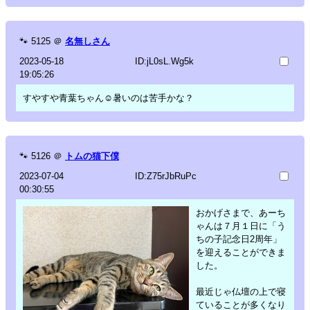
🐾
5125
＠
名無しさん
2023-05-18
ID:jL0sL.Wg5k
19:05:26
すやすや青葉ちゃん☺️暑いのは苦手かな？
🐾
5126
＠
トムの猫下僕
2023-07-04
ID:Z75rJbRuPc
00:30:55
おかげさまで、あーち
ゃんは７月１日に「う
ちの子記念日2周年」
を迎えることができま
した。
最近じゃ仏壇の上で寝
ていることが多くなり