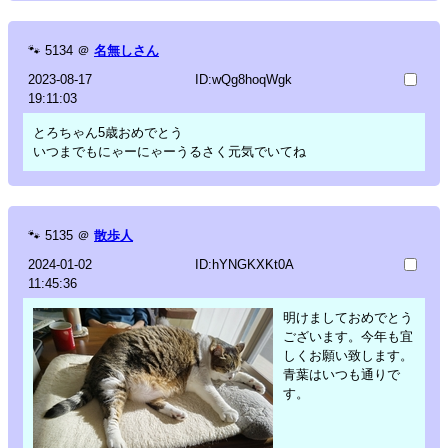
🐾
5134
＠
名無しさん
2023-08-17
ID:wQg8hoqWgk
19:11:03
とろちゃん5歳おめでとう
いつまでもにゃーにゃーうるさく元気でいてね
🐾
5135
＠
散歩人
2024-01-02
ID:hYNGKXKt0A
11:45:36
明けましておめでとう
ございます。今年も宜
しくお願い致します。
青葉はいつも通りで
す。