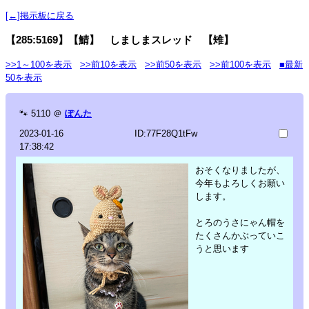
[←]掲示板に戻る
【285:5169】【鯖】 しましまスレッド 【雉】
>>1～100を表示
>>前10を表示
>>前50を表示
>>前100を表示
■最新
50を表示
🐾
5110
＠
ぽんた
2023-01-16
ID:77F28Q1tFw
17:38:42
おそくなりましたが、
今年もよろしくお願い
します。
とろのうさにゃん帽を
たくさんかぶっていこ
うと思います