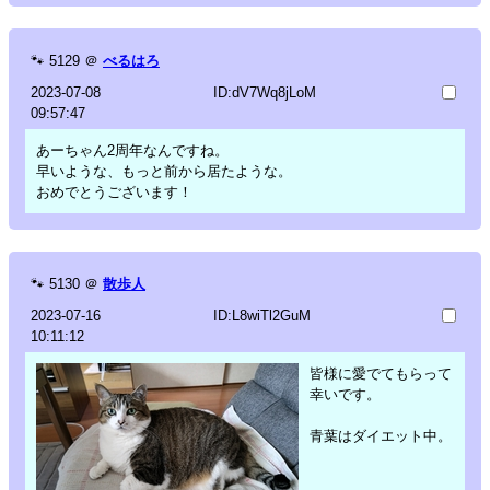
🐾
5129
＠
べるはろ
2023-07-08
ID:dV7Wq8jLoM
09:57:47
あーちゃん2周年なんですね。
早いような、もっと前から居たような。
おめでとうございます！
🐾
5130
＠
散歩人
2023-07-16
ID:L8wiTl2GuM
10:11:12
皆様に愛でてもらって
幸いです。
青葉はダイエット中。