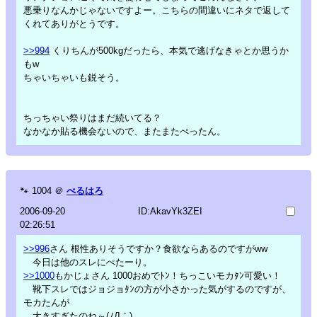
悪乗りなんかじゃないですよー。こちらの間違いにネタで返して
くれてありがとうです。
>>994
くりちんが500kgだったら、本気で逃げなきゃとか思うか
もw
ちゃいちゃいも鋭そう。
ちっちゃい祭りはまだ続いてる？
なかなか貼る機会ないので、またまたぺったん。
🐾
1004
＠
べるはろ
2006-09-20
ID:AkavYk3ZEI
02:26:51
>>996
さん 根性ありそうですか？食欲ならあるのですがww
今日は他のスレにぺたーり。
>>1000
もかじょさん 1000おめでﾄﾝ！ちっこいモカﾀﾝ可愛い！
靴下スレではジョジョﾀﾝの方が小さかった気がするのですが、
モカたんが
大きすぎたのね～(ﾉД｀)