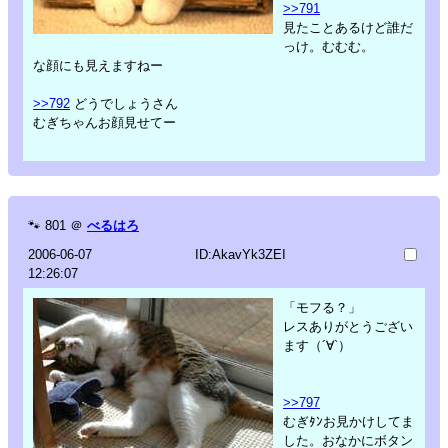
>>791
見たことあるけど誰だ
っけ。むむむ。
な顔にも見えますねー
>>792
どうでしょうさん
むぎちゃんお顔見せてー
🐾
801
＠
べるはろ
2006-06-07
ID:AkavYk3ZEI
12:26:07
「モフる？」
レスありがとうござい
ます（´∀`）
>>797
むぎﾀﾝお見かけしてま
した。おなかにボタン