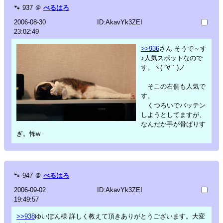
🐾
937
＠
べるはろ
2006-08-30
ID:AkavYk3ZEI
23:02:49
>>936
さん そうで～す
♪人気スポットなので
す。ヽ( ´∀｀)ノ
そこの右側も人気で
す。
くつろいでバッテン
しようとしてますが、
なんだか手が骨ばりす
ぎ。怖w
🐾
947
＠
べるはろ
2006-09-02
ID:AkavYk3ZEI
19:49:57
>>938
ゆいぽん様 詳しく教えて頂きありがとうございます。大変