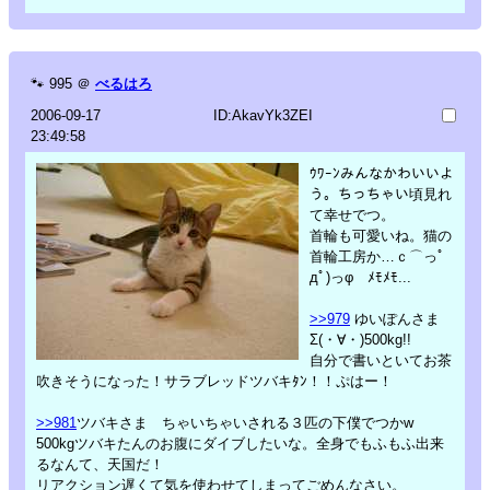
🐾
995
＠
べるはろ
2006-09-17
ID:AkavYk3ZEI
23:49:58
ｳﾜｰﾝみんなかわいいよ
う。ちっちゃい頃見れ
て幸せでつ。
首輪も可愛いね。猫の
首輪工房か…ｃ⌒っﾟ
дﾟ)っφ ﾒﾓﾒﾓ...
>>979
ゆいぽんさま
Σ(・∀・)500kg!!
自分で書いといてお茶
吹きそうになった！サラブレッドツバキﾀﾝ！！ぷはー！
>>981
ツバキさま ちゃいちゃいされる３匹の下僕でつかw
500kgツバキたんのお腹にダイブしたいな。全身でもふもふ出来
るなんて、天国だ！
リアクション遅くて気を使わせてしまってごめんなさい。