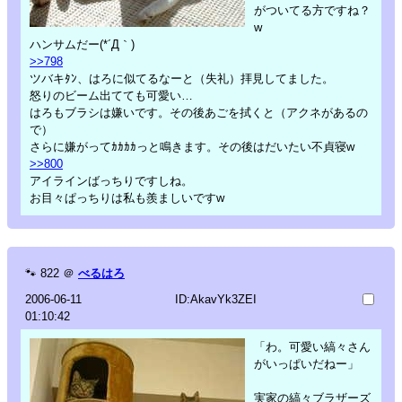
がついてる方ですね？
w
ハンサムだー(*´Д｀)
>>798
ツバキﾀﾝ、はろに似てるなーと（失礼）拝見してました。
怒りのビーム出てても可愛い…
はろもブラシは嫌いです。その後あごを拭くと（アクネがあるの
で）
さらに嫌がってｶｶｶｶっと鳴きます。その後はだいたい不貞寝w
>>800
アイラインばっちりですしね。
お目々ぱっちりは私も羨ましいですw
🐾
822
＠
べるはろ
2006-06-11
ID:AkavYk3ZEI
01:10:42
「わ。可愛い縞々さん
がいっぱいだねー」
実家の縞々ブラザーズ