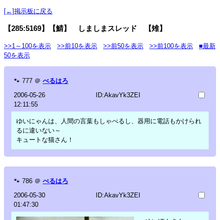
[←]掲示板に戻る
【285:5169】【鯖】 しましまスレッド 【雉】
>>1～100を表示
>>前10を表示
>>前50を表示
>>前100を表示
■最新
50を表示
🐾
777
＠
べるはろ
2006-05-26
ID:AkavYk3ZEI
12:11:55
ゆいにゃんは、人間の言葉もしゃべるし、器用に電話もかけられ
るに違いない～
キュートな猫さん！
🐾
786
＠
べるはろ
2006-05-30
ID:AkavYk3ZEI
01:47:30