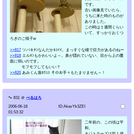
です。
古い画像見ていたら、
うちに来た時のものが
ありました。
この時は１週間くらい
いて、すっかりおくつ
ろぎのご様子w
>>817
ツバキﾀﾝなんだかｶｺｲｲ。まっすぐな瞳で目力があるのねー
>>818
エルﾀﾝもかわいいよ～。鼻が隠れていない、目から上の覆
面に弱いのです。
モフモフしてもいい？
>>820
あみくん激ｶﾜﾕｽ そのお手々もたまりません～！
🐾
831
＠
べるはろ
2006-06-18
ID:AkavYk3ZEI
01:53:32
二年前の、この頃は平
和。
キジトラーズは皆１歳