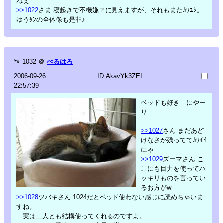
ねぇ
>>1022
さま 寝起きで不機嫌？に見えますが、それもまたｶﾜﾕｼ。
ゆうﾀﾝの全体像も是非♪
🐾
1032
＠
べるはろ
2006-09-26
ID:AkavYk3ZEI
22:57:39
ベッドも好き にやー
り
>>1027
さん まだあど
けなさが残っててｶﾜｲｲ
にゃ
>>1029
ズーマさん こ
こにも目力を使ってハ
ッキリものを言ってい
るお方がw
>>1028
ツバキさん 1024だとベッド使わない感じに読めちゃいま
すね。
実は二人とも結構使ってくれるのですよ。