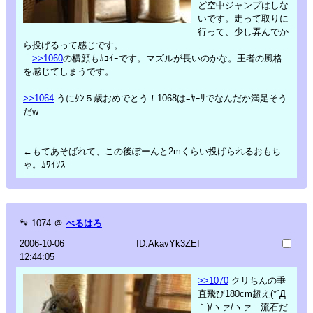
ど空中ジャンプはしな
いです。走って取りに
行って、少し弄んでか
ら投げるって感じです。
>>1060
の横顔もｶｺｲｰです。マズルが長いのかな。王者の風格
を感じてしまうです。
>>1064
うにﾀﾝ５歳おめでとう！1068はﾆﾔｰﾘでなんだか満足そう
だw
←もてあそばれて、この後ぽーんと2mくらい投げられるおもち
ゃ。ｶﾜｲｿｽ
🐾
1074
＠
べるはろ
2006-10-06
ID:AkavYk3ZEI
12:44:05
>>1070
クリちんの垂
直飛び180cm超え(*´Д
｀)/ヽァ/ヽァ 流石だ