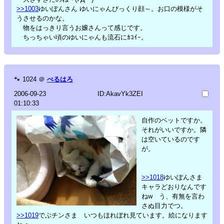
>>1003
ゆいぽんさん ゆいにゃんびっくり顔～。お口の模様がそ
うさせるのかな。
物をはっきり言うお嬢さんって感じです。
ちっちゃい頃のゆいにゃんも流石にｶｺｲｰ。
🐾
1024
＠
べるはろ
2006-09-23
ID:AkavYk3ZEI
01:10:33
自作のベットですか。
それがいいですか。隣
は空いているのです
が。
>>1018
ゆいぽんさま
キャラどおりなんです
ねw う、有無を言わ
さぬ目力でつ。
>>1019
でぶチンさま いつもほれぼれ見ています。絵になります