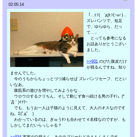
02:05:14
「…ﾋｿ( ´д)ﾋｿ(･ω･)…
ズレパンツで、短足
で、ゆらゆら、だっ
て…」
とっても参考になる
お話ありがとうござい
ました。
>>931
のびた腹皮だけ
が残るんですね。知り
ませんでした。
今のうちからちょっとづつ減らせば ズレパンツセーフ、だとい
いなあ。
腹筋系の遊びを増やしてみようかな…
ウロウロするクリちん、そして動じず食べ続ける男の子ﾀﾝ。(*
´Д｀)ｲｲﾜｰ
でも、もうお一人は子猫のように見えて、大人のオスなのです
ね。Σ(ﾟдﾟ )
わかっているのは、ぎゅうﾀﾝも合わせて４名様なのですが、も
しかしてまだいらっしゃる？
>>934
実家の白猫さん、あのラブリーなドラえもんさんです