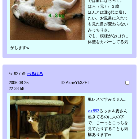
では前にならって。
はろ（元♀）３歳
ほんとは3kg代に戻し
たい。お風呂に入れて
も見た目が変わらない
みっちりさ。
でも、模様がなにげに
体型をカバーしてる気
がしますw
🐾
927
＠
べるはろ
2006-08-25
ID:AkavYk3ZEI
22:38:58
亀レスですみません。
>>893
るっき＆麦さん
起きてるのに大の字
で、じーっとこっちを
見てたりすることも結
構ありますw