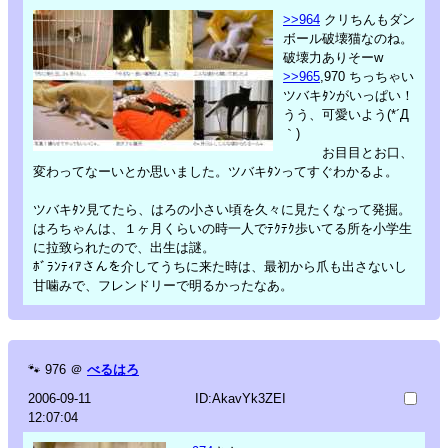
>>964
クリちんもダン
ボール破壊猫なのね。
破壊力ありそーw
>>965
,970 ちっちゃい
ツバキﾀﾝがいっぱい！
うう、可愛いよう(*´Д
｀)
お目目とお口、
変わってなーいとか思いました。ツバキﾀﾝってすぐわかるよ。
ツバキﾀﾝ見てたら、はろの小さい頃を久々に見たくなって発掘。
はろちゃんは、１ヶ月くらいの時一人でﾃｸﾃｸ歩いてる所を小学生
に拉致られたので、出生は謎。
ﾎﾞﾗﾝﾃｨｱさんを介してうちに来た時は、最初から爪も出さないし
甘噛みで、フレンドリーで明るかったなあ。
🐾
976
＠
べるはろ
2006-09-11
ID:AkavYk3ZEI
12:07:04