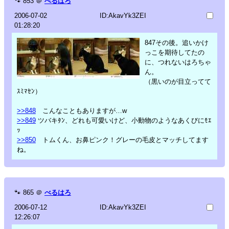
🐾
853
＠
べるはろ
2006-07-02
ID:AkavYk3ZEI
01:28:20
847その後。追いかけ
っこを期待してたの
に、つれないはろちゃ
ん。
（黒いのが目立ってて
ｽﾐﾏｾﾝ）
>>848
こんなこともありますが…w
>>849
ツバキﾀﾝ、どれも可愛いけど、小動物のようなあくびにﾓｴ
ｯ
>>850
トムくん、お鼻ピンク！グレーの毛皮とマッチしてます
ね。
🐾
865
＠
べるはろ
2006-07-12
ID:AkavYk3ZEI
12:26:07