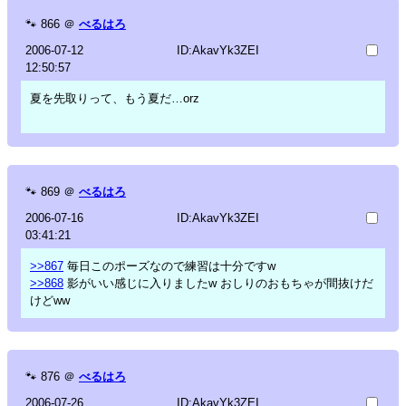
🐾
866
＠
べるはろ
2006-07-12
ID:AkavYk3ZEI
12:50:57
夏を先取りって、もう夏だ…orz
🐾
869
＠
べるはろ
2006-07-16
ID:AkavYk3ZEI
03:41:21
>>867
毎日このポーズなので練習は十分ですw
>>868
影がいい感じに入りましたw おしりのおもちゃが間抜けだ
けどww
🐾
876
＠
べるはろ
2006-07-26
ID:AkavYk3ZEI