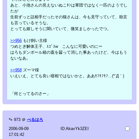
あと、小池さんの見えないぬこﾀﾝは軍団ではなく一匹のようでし
たが
生前ずっと話相手だったその猫さんは、今も見守っていて、助言
も言っているそうな。
とっても嬉しそうに聞いていて、微笑ましかったでつ。
>>956
もけ飼い主様
つめとぎ解体王子、ｽｺﾞｽw こんなに可愛いのにー
はろもダンボール箱の蓋を齧って消した事あったけど、今はもう
ないなあ。
>>958
ズーマ様
いえいえ、とても良い寝相ではないかと。ああﾓﾌﾓﾌﾓﾌ…(*´Д｀)
「何とってるのさー」
🐾
973
＠
べるはろ
2006-09-09
ID:AkavYk3ZEI
17:01:42