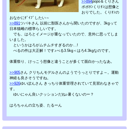
>>894
popo＆くりさん
ポポﾀﾝくりﾀﾝは想像と
おりでした。くりﾀﾝの
おなかにﾀﾞｲﾌﾞしたい～
>>891
ツバキさん 以前に獣医さんから聞いたのですが、3kgって
日本猫雌の標準らしいです。
でも、はろとイメージが重なっていたので、意外に思ってしま
いました。
というかはろがムチムチすぎるのか…!
べるの件は大正解！です♪べる3.5kg＜はろ4.3kgなのです。
体重祭り、けっこう想像と違うことが多くて面白かったなあ。
>>905
さん クリちんモデルさんのようでうっとりですよ～。運動
神経も良さそうですね。
>>926
ゆいぽんさん きっちり体重管理されていて見習わなきゃで
す。
ゆいにゃん良いクッションだね♪暑くないのー？
はろちゃんの立ち姿、たるーん