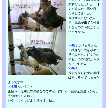
未満だったせいか、仲
よく遊んだり添い寝し
たりしてました。
今は大人になったの
で、兄弟が来ても仲良
くなるのに時間かかる
だろうなあ。
>>823
シリムリさん
ご機嫌な口元を改めて
見てみたら、( ﾟдﾟ)ﾊｯ!
私もいつの間にかムフ
ムフでしたw
>>824
残念ながら彼女の興味
は別に移ってしまった
ようですw
>>825
ツバキさん
正解～！兄弟は妹の猫なのですが、妹曰く「顔が全然違うから、
見分けつくよね？」
いや、つくけどよく見れば、ね…