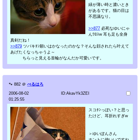
緑が薄い時と濃いとき
があるです。猫の目は
不思議なり。
>>877
必死なゆいにゃ
んﾜﾛｽw 耳も足も全身
真剣だね！
>>879
ツバキﾀﾝ願いはかなったのかな？そんな顔されたら叶えて
あげたくなっちゃうよ～
ちらっと見える首輪がなんだか可愛いです。
🐾
882
＠
べるはろ
2006-08-02
ID:AkavYk3ZEI
01:25:55
スコﾀﾝっぽい？と思っ
たけど、耳折れすぎw
＞ゆいぽんさん
ホントに仲いいですね