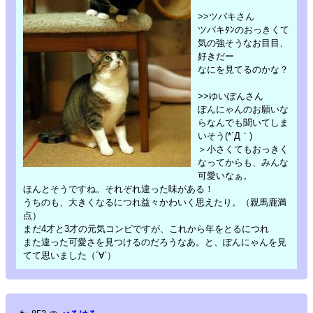
>>ツバキさん
ツバキﾀﾝのおっきくて
気の強そうなお目目、
好きだー
なにを見てるのかな？
>>ゆいぽんさん
ぽんにゃんのお願いな
らなんでも聞いてしま
いそう(*´Д｀)
＞小さくてもおっきく
なってからも、みんな
可愛いなぁ。
ほんとそうですね。それぞれ違った味がある！
うちのも、大きくなるにつれ益々かわいく思えたり。（親馬鹿満
点）
まだ4才と3才の元気コンビですが、これから年をとるにつれ
また違った可愛さを見つけるのだろうなあ。と、ぽんにゃんを見
てて思いました（´∀`）