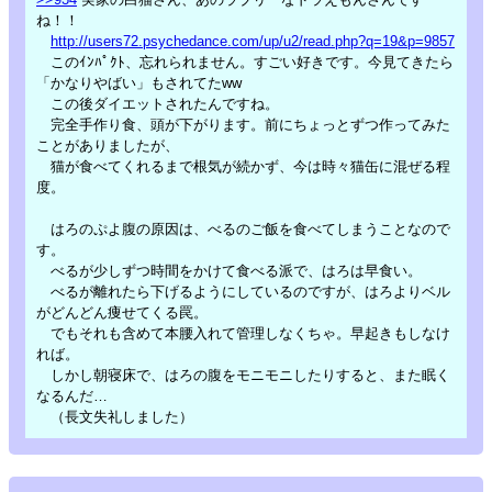
ね！！
http://users72.psychedance.com/up/u2/read.php?q=19&p=9857
このｲﾝﾊﾟｸﾄ、忘れられません。すごい好きです。今見てきたら
「かなりやばい」もされてたww
この後ダイエットされたんですね。
完全手作り食、頭が下がります。前にちょっとずつ作ってみた
ことがありましたが、
猫が食べてくれるまで根気が続かず、今は時々猫缶に混ぜる程
度。
はろのぷよ腹の原因は、べるのご飯を食べてしまうことなので
す。
べるが少しずつ時間をかけて食べる派で、はろは早食い。
べるが離れたら下げるようにしているのですが、はろよりベル
がどんどん痩せてくる罠。
でもそれも含めて本腰入れて管理しなくちゃ。早起きもしなけ
れば。
しかし朝寝床で、はろの腹をモニモニしたりすると、また眠く
なるんだ…
（長文失礼しました）