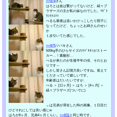
>>974
さん
はろとは血は繋がってないけど、縞々ブ
ラザーズの主が私の妹なのでした。ﾏｷﾞﾗ
ﾜｼｸﾃｽﾏｿ
べるも最後は追いかけっこしたり団子に
なってたけど、ちょっとお姉さんのせい
か
１歩引いてた感じでした。
>>975
ツバキさん
500kg手のひらサイズのﾂﾊﾞｷﾀﾝがストー
カー…！素敵杉…
べるが来たのが生後半年の頃、そのとお
りです～
しかし皆さん記憶力良いですね。覚えて
くださっていて嬉しいです。
年齢差はだいたいですが、
べる ＞ [11ヶ月] ＞ はろ ＞ [4ヶ月] ＞
縞々ブラザーズ(ついでに)
←は兄弟が滞在した時の画像。１日目だ
けどそれにしては良い感じw
はろが8ヶ月、兄弟4ヶ月くらい。
>>831
と同じ時です。