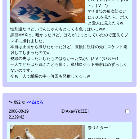
～。(´∀｀*)
でも873の裕次郎ゆい
にゃんを見たら、ボス
と愛人に見えたりw
性別逆だけど、ぽんにゃんもとっても色っぽいしww
黒目MAXは、暗かったけど、はろがじっとしていたので運良くブ
レずに撮れました。
本当は正面から撮りたかったけど、直後に視線の先にロケット発
射してしまったのでw
視線の先は…たいしたものはなかった気が。(ﾉ´∀｀)ﾜｽﾚﾁｬｯﾀ
一人でどたばた遊ぶことも多く、単独ロケット発射はめずらしく
ないのです。
今も一人で紙袋の中へ何回も発射してるしw
🐾
892
＠
べるはろ
2006-08-19
ID:AkavYk3ZEI
21:29:42
祭りキター！