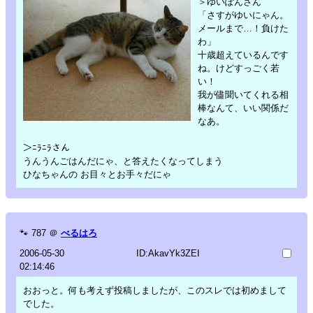
＞ゆいぽんさん
「さすがゆいにゃん。
メールまで…！負けた
わ」
十歳超えているんです
ね。けどすっごく若
い！
我が儘聞いてくれる相
棒なんて、いい関係だ
なあ。
＞ﾆﾗﾆﾗさん
うんうんごはんだにゃ、と答えたくなってしまう
ひなちゃんの お目々とお手々だにゃ
🐾
787
＠
べるはろ
2006-05-30
ID:AkavYk3ZEI
02:14:46
おおっと。何も考えず投稿しましたが、このスレでは初めまして
でした。