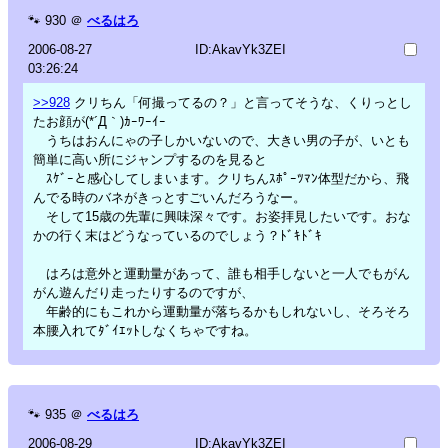
🐾
930
＠
べるはろ
2006-08-27
ID:AkavYk3ZEI
03:26:24
>>928
クリちん「何撮ってるの？」と言ってそうな、くりっとし
たお顔が(*´Д｀)ｶｰﾜｰｲｰ
うちはおんにゃの子しかいないので、大きい男の子が、いとも
簡単に高い所にジャンプするのを見ると
ｽｹﾞｰと感心してしまいます。クリちんｽﾎﾟｰﾂﾏﾝ体型だから、飛
んでる時のバネがきっとすごいんだろうなー。
そして15歳の先輩に興味深々です。お姿拝見したいです。おな
かの行く末はどうなっているのでしょう？ﾄﾞｷﾄﾞｷ
はろは意外と運動量があって、誰も相手しないと一人でもがん
がん遊んだり走ったりするのですが、
年齢的にもこれから運動量が落ちるかもしれないし、そろそろ
本腰入れてﾀﾞｲｴｯﾄしなくちゃですね。
🐾
935
＠
べるはろ
2006-08-29
ID:AkavYk3ZEI