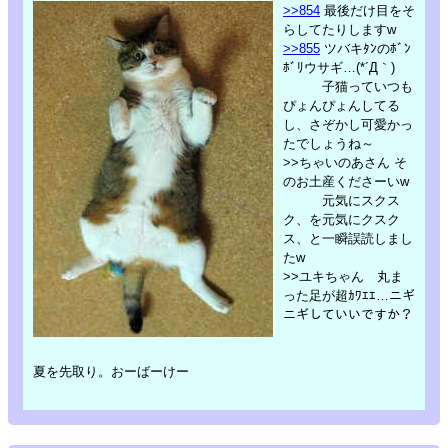
>>854
最後だけ目をそ
らしてたりしますw
>>855
ツバキﾀﾝのﾎﾞﾝ
ﾎﾞﾘウサギ…(*´Д｀)
子猫っていつも
ぴょんぴょんしてる
し、さぞかし可愛かっ
たでしょうね～
>>ちゃいのあさん そ
のお土産くださーいw
元気にスクス
ク、を元気にクスク
ス、と一瞬誤読しまし
たw
>>ユキちゃん 丸ま
った足が超ｶﾜｴｴ…ニギ
ニギしていいですか？
夏を先取り。おーばーけー