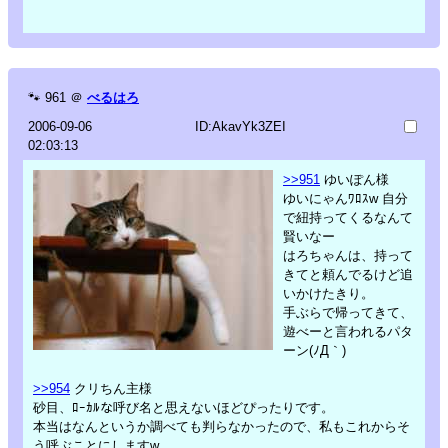
🐾
961
＠
べるはろ
2006-09-06
ID:AkavYk3ZEI
02:03:13
>>951
ゆいぽん様
ゆいにゃんﾜﾛｽw 自分
で紐持ってくるなんて
賢いなー
はろちゃんは、持って
きてと頼んでるけど追
いかけたきり。
手ぶらで帰ってきて、
遊べーと言われるパタ
ーン(ﾉД｀)
>>954
クリちん主様
砂目、ﾛｰｶﾙな呼び名と思えないほどぴったりです。
本当はなんというか調べても判らなかったので、私もこれからそ
う呼ぶことにしますw