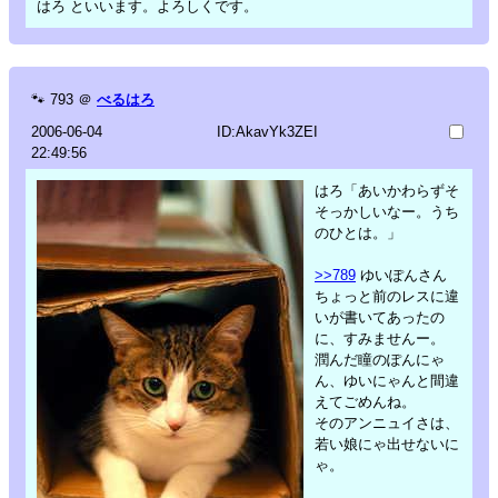
はろ といいます。よろしくです。
🐾
793
＠
べるはろ
2006-06-04
ID:AkavYk3ZEI
22:49:56
はろ「あいかわらずそ
そっかしいなー。うち
のひとは。」
>>789
ゆいぽんさん
ちょっと前のレスに違
いが書いてあったの
に、すみませんー。
潤んだ瞳のぽんにゃ
ん、ゆいにゃんと間違
えてごめんね。
そのアンニュイさは、
若い娘にゃ出せないに
ゃ。