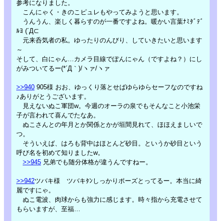
参考になりました。
こんにゃく・きのこピュレもやってみようと思います。
うんうん、楽しく暮らすのが一番ですよね。暖かい言葉ﾅﾐﾀﾞﾃﾞ
ﾙﾖ (´Д⊂
元来呑気者の私。ゆったりのんびり、していきたいと思います
～
そして、白にゃん…カメラ目線でぽんにゃん（ですよね？）にし
がみついてるー(*´Д｀)/ヽァ/ヽァ
>>940
905様 おお、ゆっくり落とせばゆらゆらセーフなのですね
♪ありがとうございます。
見えないぬこ軍団w。今週のオーラの泉でもそんなこと小池栄
子が言われて喜んでたなあ。
ぬこさんとの年月とか関係とかが垣間見れて、ほほえましいで
つ。
そういえば、はろも背中はほとんど砂目。というか砂目という
呼び名を初めて知りましたw。
>>945
兄弟でも随分体格が違うんですねー。
>>942
ツバキ様 ツバキﾀﾝしっかりポーズとってるー。本当に綺
麗ですにゃ。
ぬこ電波、肉球からも強力に感じます。時々指から充電させて
もらいますが、至福…