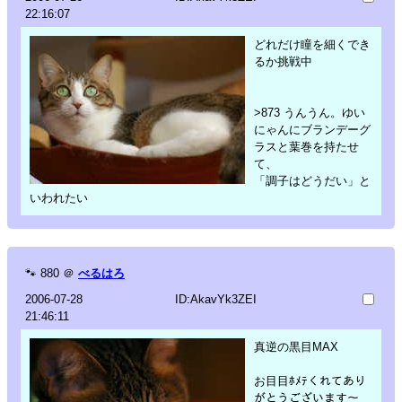
22:16:07
どれだけ瞳を細くでき
るか挑戦中
>873 うんうん。ゆい
にゃんにブランデーグ
ラスと葉巻を持たせ
て、
「調子はどうだい」と
いわれたい
🐾
880
＠
べるはろ
2006-07-28
ID:AkavYk3ZEI
21:46:11
真逆の黒目MAX
お目目ﾎﾒﾃくれてあり
がとうございます～