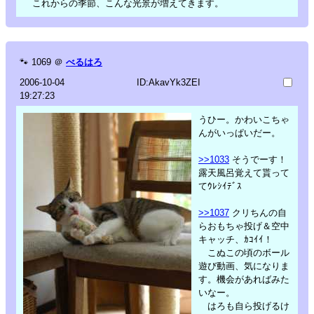
これからの季節、こんな光景が増えてきます。
🐾
1069
＠
べるはろ
2006-10-04
ID:AkavYk3ZEI
19:27:23
うひー。かわいこちゃ
んがいっぱいだー。
>>1033
そうでーす！
露天風呂覚えて貰って
てｳﾚｼｲﾃﾞｽ
>>1037
クリちんの自
らおもちゃ投げ＆空中
キャッチ、ｶｺｲｲ！
こぬこの頃のボール
遊び動画、気になりま
す。機会があればみた
いなー。
はろも自ら投げるけ