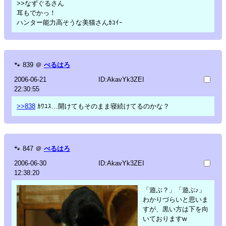
>>なずぐるさん
耳もでかっ！
ハンター能力高そうな美猫さんｶｺｲｰ
🐾
839
＠
べるはろ
2006-06-21
ID:AkavYk3ZEI
22:30:55
>>838
ｶﾜﾕｽ…開けてもそのまま寝続けてるのかな？
🐾
847
＠
べるはろ
2006-06-30
ID:AkavYk3ZEI
12:38:20
「遊ぶ？」「遊ぶ♪」
わかりづらいと思いま
すが、黒い方は下を向
いておりますw