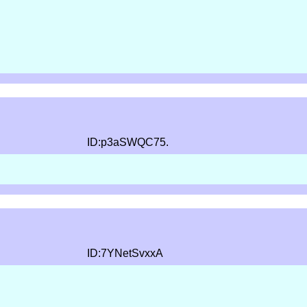
ID:p3aSWQC75.
ID:7YNetSvxxA