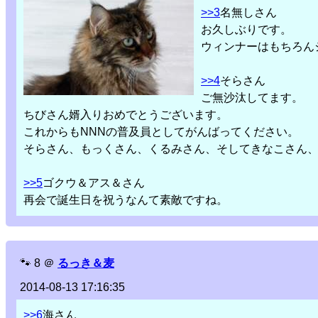
>>3
名無しさん
お久しぶりです。
ウィンナーはもちろん
>>4
そらさん
ご無沙汰してます。
ちびさん婿入りおめでとうございます。
これからもNNNの普及員としてがんばってください。
そらさん、もっくさん、くるみさん、そしてきなこさん
>>5
ゴクウ＆アス＆さん
再会で誕生日を祝うなんて素敵ですね。
🐾
8
＠
るっき＆麦
2014-08-13 17:16:35
>>6
海さん