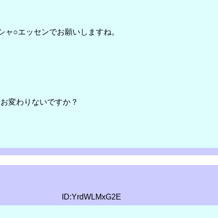
シャ○エッセンでお願いしますね。
、お変わりないですか？
ID:YrdWLMxG2E