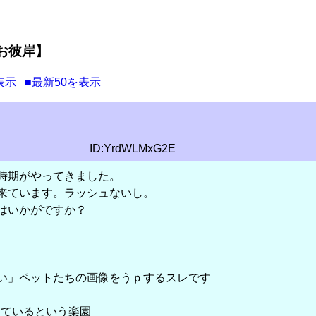
【お彼岸】
表示
■最新50を表示
ID:YrdWLMxG2E
時期がやってきました。
来ています。ラッシュないし。
はいかがですか？
い」ペットたちの画像をうｐするスレです
っているという楽園