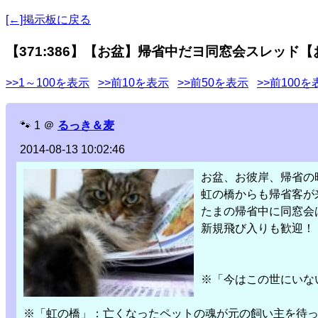
[←]掲示板に戻る
【371:386】【お盆】帰省中だヨ同窓会スレッド
>>1～100を表示
>>前10を表示
>>前50を表示
>>前100を
🐾
1
＠
るっき＆麦
2014-08-13 10:02:46
お盆、お彼岸、帰省の
虹の橋からも帰省客が
たまの帰省中に同窓会
新規飛び入りも歓迎！
※「今はこの世にいな
※「虹の橋」：亡くなったペットの魂が元の飼い主を待