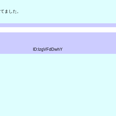
立てました。
ID:IzgVFdDwhY