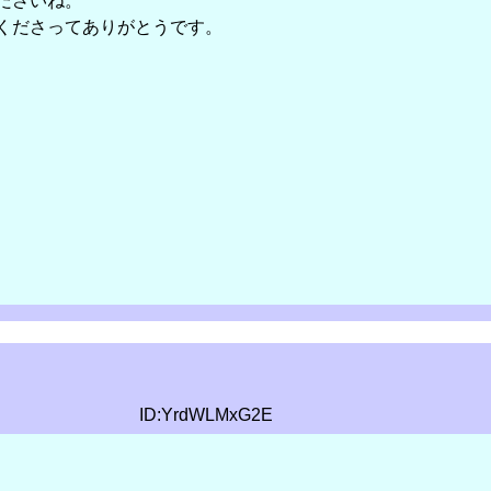
ださいね。
くださってありがとうです。
ID:YrdWLMxG2E