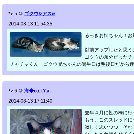
🐾
5
＠
ゴクウ&アス&
2014-08-13 11:54:35
るっきお姉ちゃん！お
以前アップしたと思う
ゴクウの弟分だったチ
チャチャくん！ゴクウ兄ちゃんの誕生日は明後日だから
🐾
6
＠
海◆o.i.i.Y.a.
2014-08-13 17:11:40
去年４月に虹の橋に行
もう、このスレッドに
寂しく思いつつ、それ