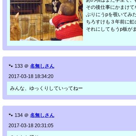
その後仕事にかまけて
ぶりにうpを覗いてみた
ちろすけも３年前に虹
それにしてもうp板が
🐾
133
＠
名無しさん
2017-03-18 18:34:20
みんな、ゆっくりしていってねー
🐾
134
＠
名無しさん
2017-03-18 20:31:05