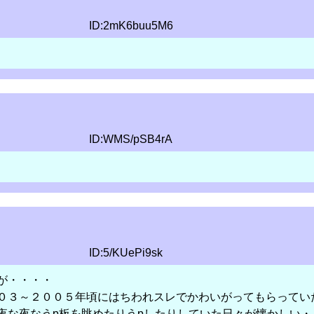
ID:2mK6buu5M6
ID:WMS/pSB4rA
ID:5/KUePi9sk
が・・・・
０３～２００５年頃にはちわれスレでかわいがってもらってい
夜な夜なうp板を眺めたりうpしたりしていた日々が懐かしい・