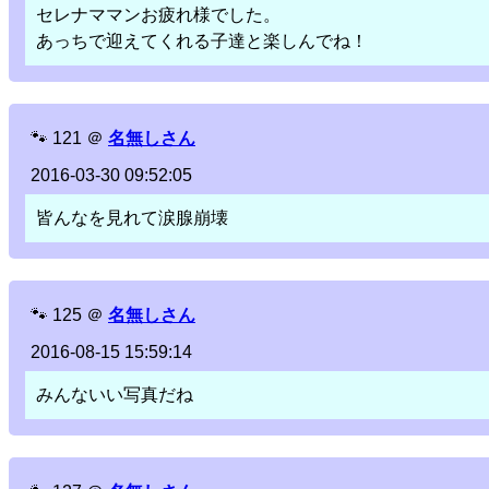
セレナママンお疲れ様でした。
あっちで迎えてくれる子達と楽しんでね！
🐾
121
＠
名無しさん
2016-03-30 09:52:05
皆んなを見れて涙腺崩壊
🐾
125
＠
名無しさん
2016-08-15 15:59:14
みんないい写真だね