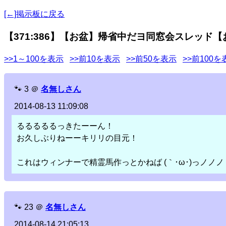
[←]掲示板に戻る
【371:386】【お盆】帰省中だヨ同窓会スレッド
>>1～100を表示
>>前10を表示
>>前50を表示
>>前100を
🐾
3
＠
名無しさん
2014-08-13 11:09:08
るるるるるっきたーーん！
お久しぶりねーーキリリの目元！
これはウィンナーで精霊馬作っとかねば (｀･ω･)っノノノ
🐾
23
＠
名無しさん
2014-08-14 21:05:13