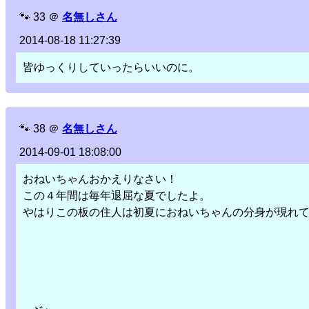
🐾
33
＠
名無しさん
2014-08-18 11:27:39
皆ゆっくりしていったらいいのに。
🐾
38
＠
名無しさん
2014-09-01 18:08:00
おねいちゃんおかえりなさい！
この４年間は毎年退屈な夏でしたよ。
やはりこの板の住人は初夏におねいちゃんの分身が現れ