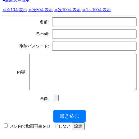
■最新50を表示
≫次10を表示
≫次50を表示
≫次100を表示
≫1～100を表示
名前:
E-mail:
削除パスワード:
内容:
画像:
書き込む
スレ内で動画再生をロードしない