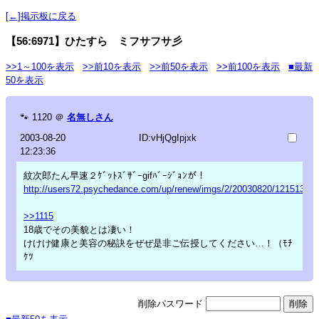
[←]掲示板に戻る
【56:6971】ひたすら ミフサフサ彡
>>1～100を表示
>>前10を表示
>>前50を表示
>>前100を表示
■最新
50を表示
🐾
1120
＠
名無しさん
2003-08-20
ID:vHjQgIpjxk
12:23:36
紋次郎たん早速２ｹﾞｯﾄｽﾞｻﾞｰgifﾊﾞｰｼﾞｮﾝが！
http://users72.psychedance.com/up/renew/imgs/2/20030820/12151375.g
>>1115
18歳でその美貌とは凄い！
けけけ健康と美容の秘訣をぜぜ是非ご伝授してください…！（ﾓﾁ
ｹﾂ
削除パスワード