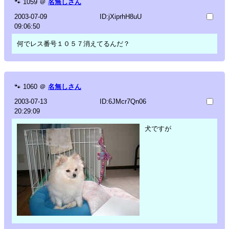
🐾
1059
＠
名無しさん
2003-07-09
ID:jXiprhH8uU
09:06:50
何でレス番号１０５７消えてるんだ？
🐾
1060
＠
名無しさん
2003-07-13
ID:6JMcr7Qn06
20:29:09
犬ですが