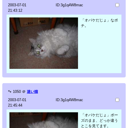
2003-07-01
ID:3g1q4W8mac
21:43:12
「オバケだじょ」なポ
チ。
🐾
1050
＠
迷い猫
2003-07-01
ID:3g1q4W8mac
21:45:44
「オバケだじょ」ポー
ズのまま、どっか違う
とこを見てます。