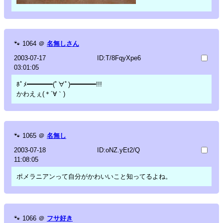
🐾
1064
＠
名無しさん
2003-07-17
ID:T/8FqyXpe6
03:01:05
ﾎﾟﾒ━━━━(ﾟ∀ﾟ)━━━━!!!
かわえぇ(＊´∀｀)
🐾
1065
＠
名無し
2003-07-18
ID:oNZ.yEt2/Q
11:08:05
ポメラニアンって自分がかわいいこと知ってるよね。
🐾
1066
＠
フサ好き