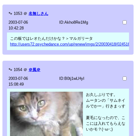
🐾
1053
＠
名無しさん
2003-07-06
ID:Akho8Re1Mg
10:42:28
この板ではレオたんだけかな？＞マルガリータ
http://users72.psychedance.com/up/renew/imgs/2/20030418/02451607_
🐾
1054
＠
＠風＠
2003-07-06
ID:B0tj1wLHyI
15:08:49
お久しぶりです。
ムータンの「サムネイ
ルでかー」行きまっす
夏毛になったので、こ
こには入れてもらえな
いかモ？(･ω･;)