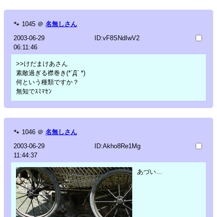
🐾
1045
＠
名無しさん
2003-06-29
ID:vF8SNdIwV2
06:11:46
>>けだまけあさん
素敵過ぎる襟巻き(*´Д` *)
何という種類ですか？
無知でｽﾐﾏｾﾝ
🐾
1046
＠
名無しさん
2003-06-29
ID:Akho8Re1Mg
11:44:37
あづい…