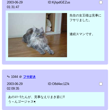
2003-06-29
ID:KjhpdGEZus
01:31:47
先住の女王様は見事に
フサリました。
連続スマンです。
🐾
1044
＠
フサ好き
2003-06-29
ID:O8d4ec1Z/k
02:09:35
あのｺｿｰﾘたんが、見事なえりまき姿に!!
う～んゴージャス♥ฺ