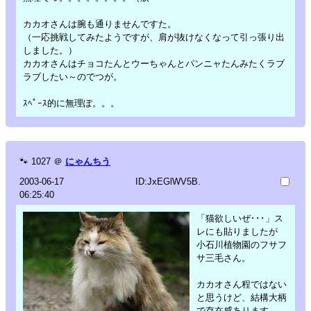
カカオさんは腕も通りませんですた。
（一応挑戦してみたようですが、肩が抜けなくなって引っ張り出
しました。）
カカオさんはチョコたんとウーちゃんとパンニャたんみたくラブ
ラブしたい～のでつが。
ｽﾍﾟｰｽ的に無理ぽ。。。
🐾
1027
＠
にゃんちう
2003-06-17
ID:JxEGlWV5B.
06:25:40
「猫欲しいぜ･･･」ス
レにも貼りましたが
小石川植物園のフサフ
サ三毛さん。
カカオさん程ではない
と思うけど、結構大柄
で存在感あります。