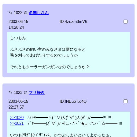
🐾
1022
＠
名無しさん
2003-06-15
ID:4zczrh3mV6
14:28:24
しつもん
ふさふさの飼い主のみなさまは夏になると
毛を刈ってあげたりするのでしょうか
それともクーラーガンガンなのでしょうか？
🐾
1023
＠
フサ好き
2003-06-15
ID:fNEuoT.o4Q
22:27:57
>>1020
ﾊｲｯﾀ━━━ヽ( ﾟ∀)人(ﾟ∀ﾟ)人(∀ﾟ )ﾉ━━━!!!!!!!
>>1021
ﾃﾞﾀ━━━(ﾉﾟ∀ﾟ)ﾉ ┫:｡･:*:･ﾟ’★,｡･:*:♪･ﾟ’☆━━━!!!!
いつもｱﾘｶﾞﾄｳｺﾞｻﾞｲﾏｽ。かつぶしまいといてよかったぁ。