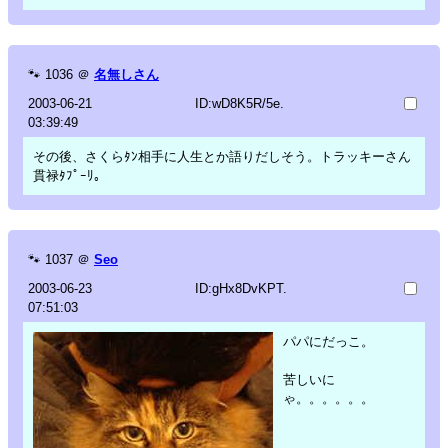
🐾
1036
＠
名無しさん
2003-06-21
ID:wD8K5R/5e.
03:39:49
その後、さくらﾀﾝ相手に人生とか語りだしそう。トラッキーさん
貫禄ﾀﾌﾟｰﾘ。
🐾
1037
＠
Seo
2003-06-23
ID:gHx8DvKPT.
07:51:03
パパにだっこ。
苦しいに
ゃ。。。。。。