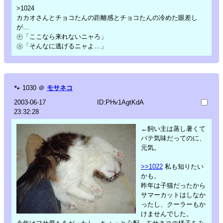
>1024
カカオさんとチョコたんの距離感とチョコたんの冷めた眼差し
が…
㋠「ここなら来れないニャろ」
㋕「そんなに逃げるニャよ…」
🐾
1030
＠
モサネコ
2003-06-17
ID:PHv1AgtKdA
23:32:28
←飼い主は蒸し暑くて
バテ気味だってのに、
元気。
>>1022
私も知りたい
かも。
昨年は子猫だったから
サマーカットはしなか
ったし、クーラーもか
けませんでした。