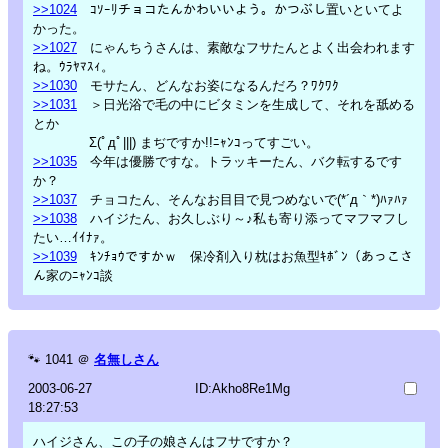
>>1024
ｺｿｰﾘチョコたんかわいいよう。かつぶし置いといてよ
かった。
>>1027
にゃんちうさんは、素敵なフサたんとよく出会われます
ね。ｳﾗﾔﾏｽｨ。
>>1030
モサたん、どんなお姿になるんだろ？ﾜｸﾜｸ
>>1031
＞日光浴で毛の中にビタミンを生成して、それを舐める
とか
Σ(ﾟдﾟ|||) まぢですか!!ﾆｬﾝｺってすごい。
>>1035
今年は優勝ですな。トラッキーたん、バク転するです
か？
>>1037
チョコたん、そんなお目目で見つめないで(*´д｀*)ﾊｧﾊｧ
>>1038
ハイジたん、お久しぶり～♪私も寄り添ってマフマフし
たい…ｲｲﾅｧ。
>>1039
ｷﾝﾁｮｳですかｗ 保冷剤入り枕はお魚型ｷﾎﾞﾝ（あっこさ
ん家のﾆｬﾝｺ談
🐾
1041
＠
名無しさん
2003-06-27
ID:Akho8Re1Mg
18:27:53
ハイジさん、この子の娘さんはフサですか？