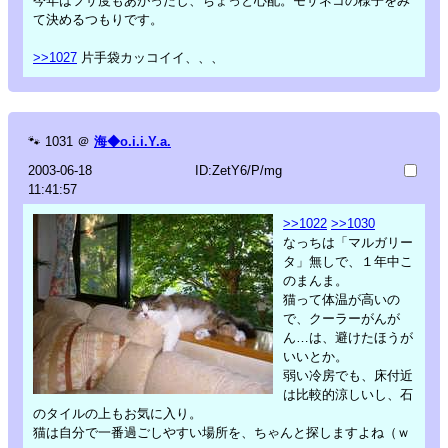
今年はフサ度もあがったし、ちょっと心配。モサネコの様子をみ
て決めるつもりです。
>>1027
片手袋カッコイイ、、、
🐾
1031
＠
海◆o.i.i.Y.a.
2003-06-18
ID:ZetY6/P/mg
11:41:57
>>1022
>>1030
なっちは「マルガリー
タ」無しで、１年中こ
のまんま。
猫って体温が高いの
で、クーラーがんが
ん…は、避けたほうが
いいとか。
弱い冷房でも、床付近
は比較的涼しいし、石
のタイルの上もお気に入り。
猫は自分で一番過ごしやすい場所を、ちゃんと探しますよね（ｗ