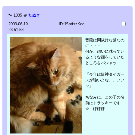
🐾
1035
＠
たぬき
2003-06-19
ID:JSptfszKdc
23:51:58
普段は間抜けな猫なの
に・・・
何か、想いに耽ってい
るような顔をしていた
ところをパシャッ
「今年は阪神タイガー
スが強いよな。。フフ
ッ」
ちなみに、この子の名
前はトラッキーです
☆ ほほほ