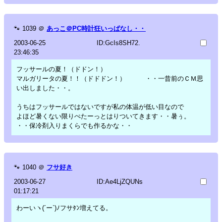
🐾
1039
＠
あっこ＠PC時計狂いっぱなし・・
2003-06-25
ID:GcIs8SH72.
23:46:35
フッサールの夏！（ドドン！）
マルガリータの夏！！（ドドドン！） ・・一昔前のＣＭ思
い出しました・・。
うちはフッサールではないですが私の体温が低い目なので
よほど暑くない限りぺたーっとはりついてきます・・暑ぅ。
・・保冷剤入りまくらでも作るかな・・
🐾
1040
＠
フサ好き
2003-06-27
ID:Ae4LjZQUNs
01:17:21
わーいヽ(´ー`)ﾉフサﾀﾝ増えてる。