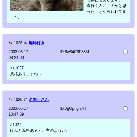
道行く人に「犬かと思
った」とか言われてま
した。
🐾
1028
＠
珈琲好き
2003-06-17
ID:8w64C6F35M
08:24:00
>>1027
風格ありますね～
🐾
1029
＠
名無しさん
2003-06-17
ID:JgOpngn.YI
10:47:39
>1027
ほんと風格ある～。主のようだ。