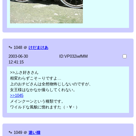
🐾
1048
＠
けだまけあ
2003-06-30
ID:VP032iwfMM
12:41:15
>>ふさ好きさん
相変わらずこそ～りですよ…
上のおチビさんは全然物怖じしないのですが、
女王様はなかなか撮らしてくれない。
>>1045
メインクーンという種類です。
ワイルドな風貌に惚れますた（・∀・）
🐾
1049
＠
迷い猫