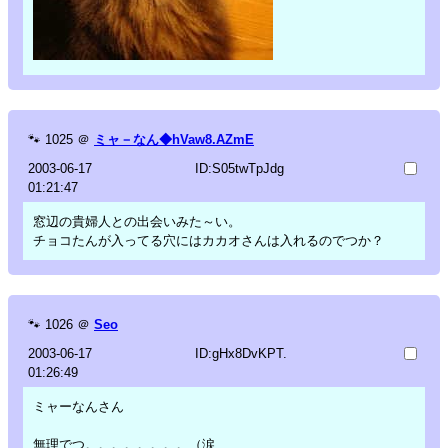
🐾
1025
＠
ミャ－なん◆hVaw8.AZmE
2003-06-17
ID:S05twTpJdg
01:21:47
窓辺の貴婦人との出会いみた～い。
チョコたんが入ってる穴にはカカオさんは入れるのでつか？
🐾
1026
＠
Seo
2003-06-17
ID:gHx8DvKPT.
01:26:49
ミャーなんさん
無理でつ。。。。。。。。（涙