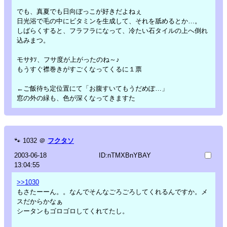
でも、真夏でも日向ぼっこが好きだよねぇ
日光浴で毛の中にビタミンを生成して、それを舐めるとか…。
しばらくすると、フラフラになって、冷たい石タイルの上へ倒れ
込みまつ。
モサﾀｿ、フサ度が上がったのね～♪
もうすぐ襟巻きがすごくなってくるに１票
←ご飯待ち定位置にて「お腹すいてもうだめぽ…」
窓の外の緑も、色が深くなってきますた
🐾
1032
＠
フクタソ
2003-06-18
ID:nTMXBnYBAY
13:04:55
>>1030
もさたーーん。。なんでそんなごろごろしてくれるんですか。メ
スだからかなぁ
シータンもゴロゴロしてくれてたし。