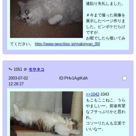
連貼り失礼しました。
＃今まで撮った画像を
展示したページ作りま
した。ピンボケだらけ
ですが、
お暇でしたら覗いてみ
てください。
http://www.geocities.jp/makinyan_00/
🐾
1051
＠
モサネコ
2003-07-02
ID:PHv1AgtKdA
12:28:27
>>1042
-1043
もこもここねこ、うら
やましいー。前途有望
なフサっぷりかと思わ
れ。
コソーリたんも立派で
いいなー。