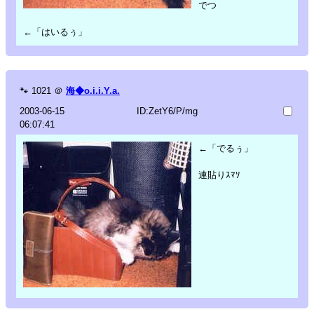
でつ
←「はいるぅ」
🐾
1021
＠
海◆o.i.i.Y.a.
2003-06-15
ID:ZetY6/P/mg
06:07:41
←「でるぅ」
連貼りｽﾏｿ