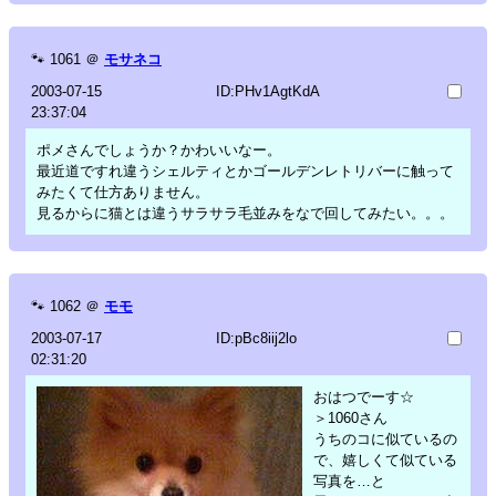
🐾
1061
＠
モサネコ
2003-07-15
ID:PHv1AgtKdA
23:37:04
ポメさんでしょうか？かわいいなー。
最近道ですれ違うシェルティとかゴールデンレトリバーに触って
みたくて仕方ありません。
見るからに猫とは違うサラサラ毛並みをなで回してみたい。。。
🐾
1062
＠
モモ
2003-07-17
ID:pBc8iij2lo
02:31:20
おはつでーす☆
＞1060さん
うちのコに似ているの
で、嬉しくて似ている
写真を…と