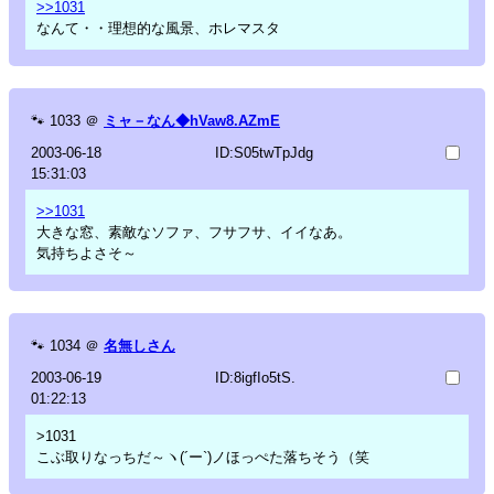
>>1031
なんて・・理想的な風景、ホレマスタ
🐾
1033
＠
ミャ－なん◆hVaw8.AZmE
2003-06-18
ID:S05twTpJdg
15:31:03
>>1031
大きな窓、素敵なソファ、フサフサ、イイなあ。
気持ちよさそ～
🐾
1034
＠
名無しさん
2003-06-19
ID:8igfIo5tS.
01:22:13
>1031
こぶ取りなっちだ～ヽ(´ー`)ノほっぺた落ちそう（笑