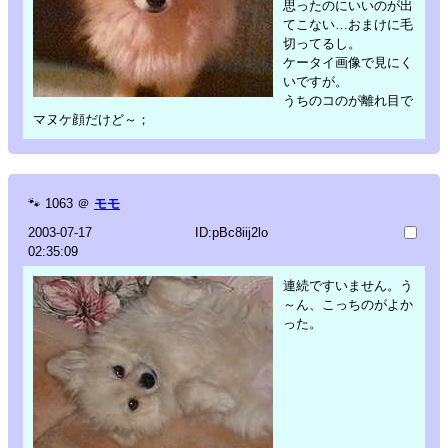
思ったのにいいのが出
てこない…おまけに毛
切ってるし。
ケータイ画像で見にく
いですが。
うちのコのが離れ目で
マヌケ顔だけど～；
🐾
1063
＠
モモ
2003-07-17
ID:pBc8iij2lo
02:35:09
連続ですいません。う
～ん、こっちのがよか
った。