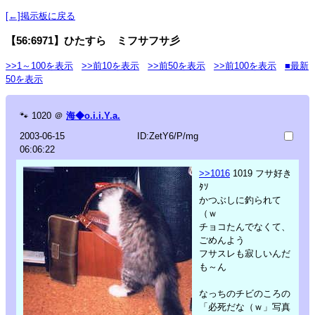
[←]掲示板に戻る
【56:6971】ひたすら ミフサフサ彡
>>1～100を表示
>>前10を表示
>>前50を表示
>>前100を表示
■最新
50を表示
🐾
1020
＠
海◆o.i.i.Y.a.
2003-06-15
ID:ZetY6/P/mg
06:06:22
>>1016
1019 フサ好き
ﾀｿ
かつぶしに釣られて
（ｗ
チョコたんでなくて、
ごめんよう
フサスレも寂しいんだ
も～ん
なっちのチビのころの
「必死だな（ｗ」写真