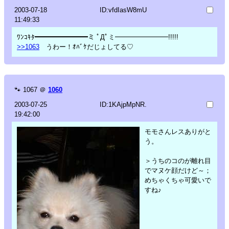
2003-07-18
ID:vfdIasW8mU
11:49:33
ﾜﾝｺｷﾀ━━━━━━━━ミ ﾟДﾟミ━━━━━━━━!!!!!
>>1063
うわー！ｵﾊﾞｹだじょしてる♡
🐾
1067
＠
1060
2003-07-25
ID:1KAjpMpNR.
19:42:00
モモさんレスありがと
う。
＞うちのコのが離れ目
でマヌケ顔だけど～；
めちゃくちゃ可愛いで
すね♪