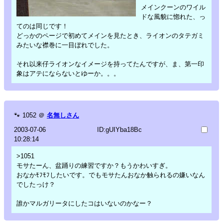
メインクーンのワイル
ドな風貌に惚れた、っ
てのは同じです！
どっかのページで初めてメインを見たとき、ライオンのタテガミ
みたいな襟巻に一目ぼれでした。
それ以来仔ライオンなイメージを持ってたんですが、ま、第一印
象はアテにならないとゆーか。。。
🐾
1052
＠
名無しさん
2003-07-06
ID:gUIYba18Bc
10:28:14
>1051
モサたーん、盆踊りの練習ですか？もうかわいすぎ。
おなかﾓﾌﾓﾌしたいです。でもモサたんおなか触られるの嫌いなん
でしたっけ？
誰かマルガリータにしたコはいないのかなー？