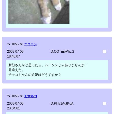
🐾
1055
＠
ニコヨン
2003-07-06
ID:OQTmbPhv.2
18:48:07
新顔さんかと思ったら、ムータンじゃありませんか！
見違えた。
チャコちゃんの近況はどうですか？
🐾
1056
＠
モサネコ
2003-07-06
ID:PHv1AgtKdA
23:04:01