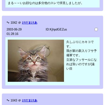
まる～～いお顔なのは多分他のスレで拝見しましたが。
🐾
1042
＠
けだまけあ
2003-06-29
ID:KjhpdGEZus
01:28:16
久しぶりにカキコで
す。
我が家の新入りフサ予
備軍です。
立派なフッサールにな
れば良いのですが(遠
い目
🐾
1043
＠
けだまけあ