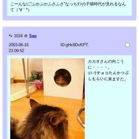
こーんなに“ふかふかふさふさ”なっちﾀﾝの子猫時代が見れるなん
て（´∀｀*）
🐾
1024
＠
Seo
2003-06-16
ID:gHx8DvKPT.
23:09:52
カカオさんの向こう
に・・・・。
ｺｿｰﾘチョコたんかつぶ
しもらいに来ますた。