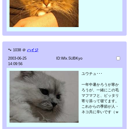
🐾
1038
＠
ハイジ
2003-06-25
ID:Wlx.5UBKyo
14:09:56
ユウチュ･･･
一年中暑かろうが寒か
ろうが、一緒にこの毛
マフマフと、ピッタリ
寄り添って寝てます。
これからの季節が人・
ネコ共に辛いです（ｗ