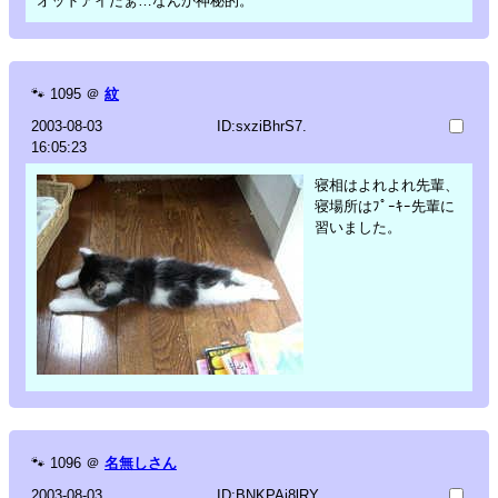
オッドアイだぁ…なんか神秘的。
🐾
1095
＠
紋
2003-08-03
ID:sxziBhrS7.
16:05:23
寝相はよれよれ先輩、
寝場所はﾌﾟｰｷｰ先輩に
習いました。
🐾
1096
＠
名無しさん
2003-08-03
ID:BNKPAi8lRY