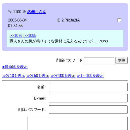
🐾
1100
＠
名無しさん
2003-08-04
ID:2iPix3u2fA
01:34:55
>>1076
,
>>1095
職人さんの腕が鳴りそうな素材に見えるんですが…（ﾜｸﾜｸ
削除パスワード
■最新50を表示
≫次10を表示
≫次50を表示
≫次100を表示
≫1～100を表示
名前:
E-mail:
削除パスワード: