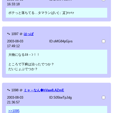
16:33:18
ポテっと落ちてる…タマランばい(；´Д`)ﾊｧﾊｧ
🐾
1097
＠
はっぱ
2003-08-03
ID:oMG84pGjvs
17:49:12
大物になるﾖｶ－ﾝ！！
ところで下痢は治ったでつか？
だいじょぶでつか？
🐾
1098
＠
ミャ－なん◆hVaw8.AZmE
2003-08-03
ID:S05twTpJdg
21:36:57
>>1095