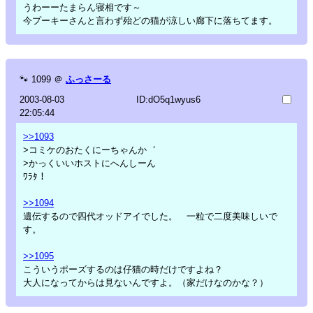
うわーーたまらん寝相です～
今プーキーさんと言わず殆どの猫が涼しい廊下に落ちてます。
🐾
1099
＠
ふっさーる
2003-08-03
ID:dO5q1wyus6
22:05:44
>>1093
>コミケのおたくにーちゃんか゛
>かっくいいホストにへんしーん
ﾜﾗﾀ！
>>1094
遺伝するので四代オッドアイでした。 一粒で二度美味しいで
す。
>>1095
こういうポーズするのは仔猫の時だけですよね？
大人になってからは見ないんですよ。（家だけなのかな？）