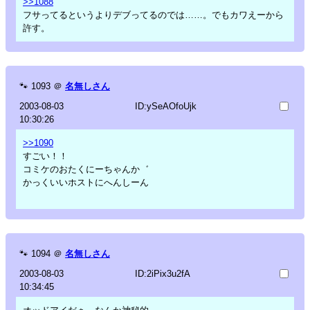
>>1088
フサってるというよりデブってるのでは……。でもカワえーから
許す。
🐾
1093
＠
名無しさん
2003-08-03
ID:ySeAOfoUjk
10:30:26
>>1090
すごい！！
コミケのおたくにーちゃんか゛
かっくいいホストにへんしーん
🐾
1094
＠
名無しさん
2003-08-03
ID:2iPix3u2fA
10:34:45