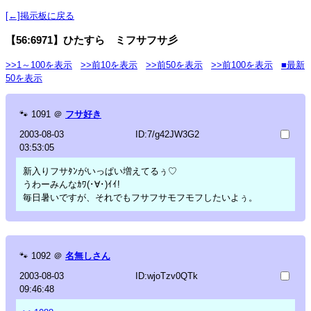
[←]掲示板に戻る
【56:6971】ひたすら ミフサフサ彡
>>1～100を表示
>>前10を表示
>>前50を表示
>>前100を表示
■最新
50を表示
🐾
1091
＠
フサ好き
2003-08-03
ID:7/g42JW3G2
03:53:05
新入りフサﾀﾝがいっぱい増えてるぅ♡
うわーみんなｶﾜ(･∀･)ｲｲ!
毎日暑いですが、それでもフサフサモフモフしたいよぅ。
🐾
1092
＠
名無しさん
2003-08-03
ID:wjoTzv0QTk
09:46:48