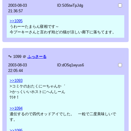
2003-08-03
ID:S05twTpJdg
21:36:57
>>1095
うわーーたまらん寝相です～
今プーキーさんと言わず殆どの猫が涼しい廊下に落ちてます。
🐾
1099
＠
ふっさーる
2003-08-03
ID:dO5q1wyus6
22:05:44
>>1093
>コミケのおたくにーちゃんか゛
>かっくいいホストにへんしーん
ﾜﾗﾀ！
>>1094
遺伝するので四代オッドアイでした。 一粒で二度美味しいで
す。
>>1095