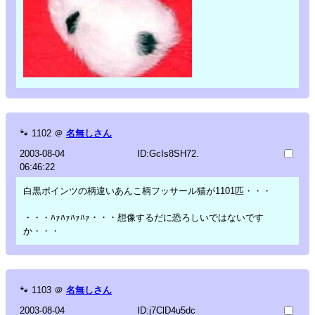
🐾
1102
＠
名無しさん
2003-08-04
ID:GcIs8SH72.
06:46:22
白黒ポインツの柄違いあんこ柄フッサール猫が1101匹・・・
・・・ﾊｧﾊｧﾊｧﾊｧ・・・想像するだに恐ろしいではないです
か・・・
🐾
1103
＠
名無しさん
2003-08-04
ID:j7ClD4u5dc