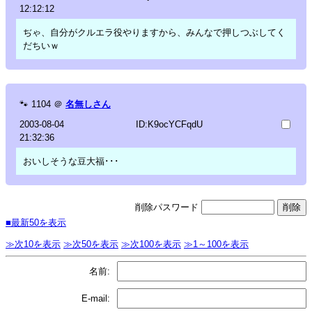
12:12:12
ぢゃ、自分がクルエラ役やりますから、みんなで押しつぶしてく
だちいｗ
🐾
1104
＠
名無しさん
2003-08-04
ID:K9ocYCFqdU
21:32:36
おいしそうな豆大福･･･
削除パスワード
■最新50を表示
≫次10を表示
≫次50を表示
≫次100を表示
≫1～100を表示
名前:
E-mail: