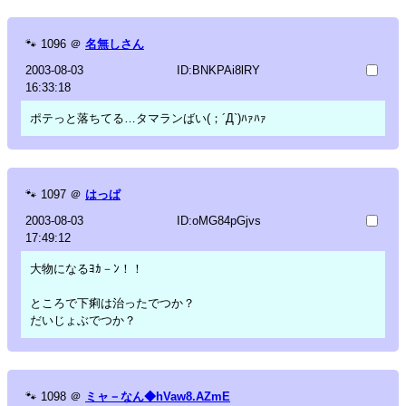
🐾
1096
＠
名無しさん
2003-08-03
ID:BNKPAi8lRY
16:33:18
ポテっと落ちてる…タマランばい(；´Д`)ﾊｧﾊｧ
🐾
1097
＠
はっぱ
2003-08-03
ID:oMG84pGjvs
17:49:12
大物になるﾖｶ－ﾝ！！
ところで下痢は治ったでつか？
だいじょぶでつか？
🐾
1098
＠
ミャ－なん◆hVaw8.AZmE