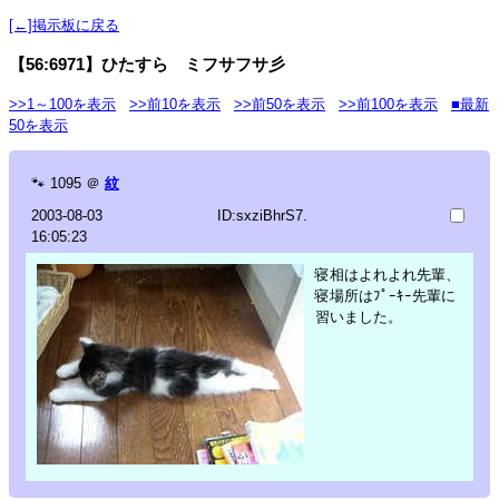
[←]掲示板に戻る
【56:6971】ひたすら ミフサフサ彡
>>1～100を表示
>>前10を表示
>>前50を表示
>>前100を表示
■最新
50を表示
🐾
1095
＠
紋
2003-08-03
ID:sxziBhrS7.
16:05:23
寝相はよれよれ先輩、
寝場所はﾌﾟｰｷｰ先輩に
習いました。