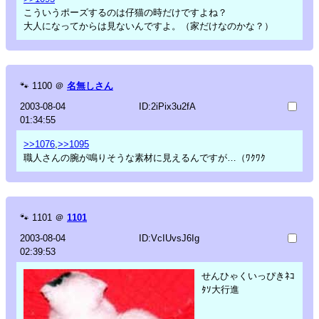
こういうポーズするのは仔猫の時だけですよね？
大人になってからは見ないんですよ。（家だけなのかな？）
🐾
1100
＠
名無しさん
2003-08-04
ID:2iPix3u2fA
01:34:55
>>1076
,
>>1095
職人さんの腕が鳴りそうな素材に見えるんですが…（ﾜｸﾜｸ
🐾
1101
＠
1101
2003-08-04
ID:VcIUvsJ6Ig
02:39:53
せんひゃくいっぴきﾈｺ
ﾀｿ大行進