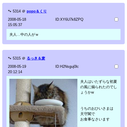
🐾
5314
＠
popo＆くり
2008-05-18
ID:XY6U7k8ZPQ
15:05:37
夫人…中の人がｗ
🐾
5315
＠
るっき＆麦
2008-05-19
ID:H2Nsguj0lc
20:12:14
夫人はいたずらな初夏
の風に煽られたのでし
ょうかw
うちのおひいさまは
天守閣で
お食事なさいます