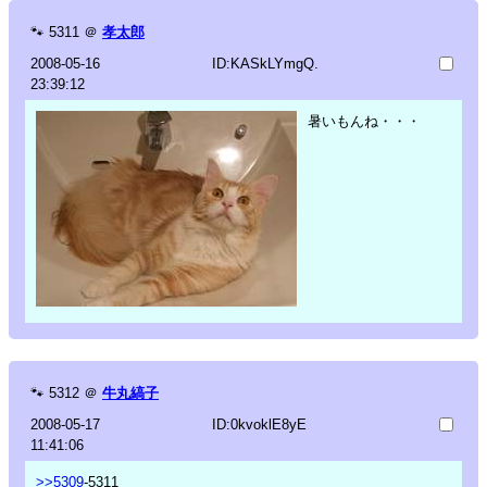
🐾
5311
＠
孝太郎
2008-05-16
ID:KASkLYmgQ.
23:39:12
暑いもんね・・・
🐾
5312
＠
牛丸縞子
2008-05-17
ID:0kvoklE8yE
11:41:06
>>5309
-5311