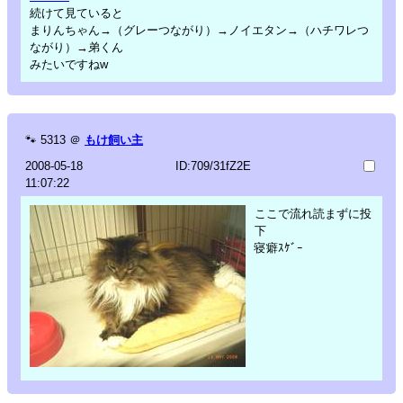
続けて見ていると
まりんちゃん→（グレーつながり）→ノイエタン→（ハチワレつ
ながり）→弟くん
みたいですねw
🐾
5313
＠
もけ飼い主
2008-05-18
ID:709/31fZ2E
11:07:22
ここで流れ読まずに投
下
寝癖ｽｹﾞｰ