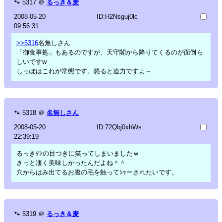
🐾
5317
＠
るっき＆麦
2008-05-20
ID:H2Nsguj0lc
09:56:31
>>5316
名無しさん
「御食事処」もあるのですが、天守閣から降りてくるのが面倒ら
しいですw
しっぽはこれが常態です。怒ると迫力ですよ～
🐾
5318
＠
名無しさん
2008-05-20
ID:72Qbj0xhWs
22:39:19
るっきﾀﾝの目つきに笑ってしまいましたｗ
きっと凄く美味しかったんだよね＾＾
穴からはみ出てるお腹の毛を触ってｼｬーされたいです。
🐾
5319
＠
るっき＆麦