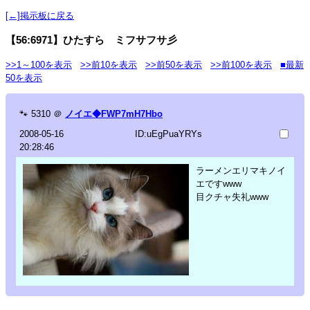
[←]掲示板に戻る
【56:6971】ひたすら ミフサフサ彡
>>1～100を表示
>>前10を表示
>>前50を表示
>>前100を表示
■最新
50を表示
🐾
5310
＠
ノイエ◆FWP7mH7Hbo
2008-05-16
ID:uEgPuaYRYs
20:28:46
ラーメンエリマキノイ
エですwww
目クチャ失礼www