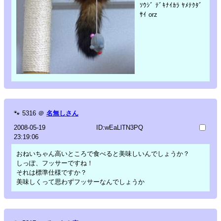
ｿｳｼﾞ ﾃﾞｷﾅｲｶﾗ ﾔﾒﾃｸﾀﾞ
ｻｲ orz
🐾
5316
＠
名無しさん
2008-05-19
ID:wEaLlTN3PQ
23:19:06
おねいちゃん高いところで食べると美味しいんでしょうか？
しっぽ、フッサーですね！
それは標準仕様ですか？
美味しくって思わずフッサーなんでしょうか