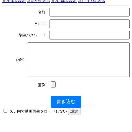
≫次10を表示
≫次50を表示
≫次100を表示
≫1～100を表示
名前:
E-mail:
削除パスワード:
内容:
画像:
書き込む
スレ内で動画再生をロードしない