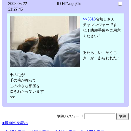
2008-05-22
ID:H2Nsguj0lc
21:27:45
>>5318
名無しさん
チャレンジャーです
ね！防塵手袋をご用意
ください！
あたらしい そうじ
き が あらわれた！
千の毛が
千の毛が舞って
この小さな部屋を
吹きわたっています
orz
削除パスワード
■最新50を表示