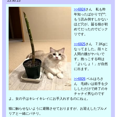
23:50:23
>>6924
さん 私も昨
年知ったばかりで(^^;
もう読み倒すしかない
ほど穴が。齧る猫が初
めてだったのでビック
リです。
>>6925
さん 7.1Kgに
なってました。段々と
人間の腰がヤバいで
す。抱っこする時は
「よいしょ！」が自然
に出ます。
>>6926
ベルはろさ
ん 毛繕いは前手を少
ししただけで終了のキ
チャナイ男なのです
よ。女の子はキレイキレイにお手入れするのにねぇ。
猫に触らせないように避難させておりますが、お迎えしたプルメ
リアと一緒にパチリ。