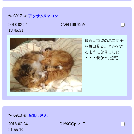
🐾
6917
＠
アッサム&マロン
2018-02-24
ID:V6ITt9RKoA
13:45:31
最近は待望のネコ団子
を毎日見ることができ
るようになりました
・・・長かった(笑)
🐾
6918
＠
名無しさん
2018-02-24
ID:lfXOQpLaLE
21:55:10