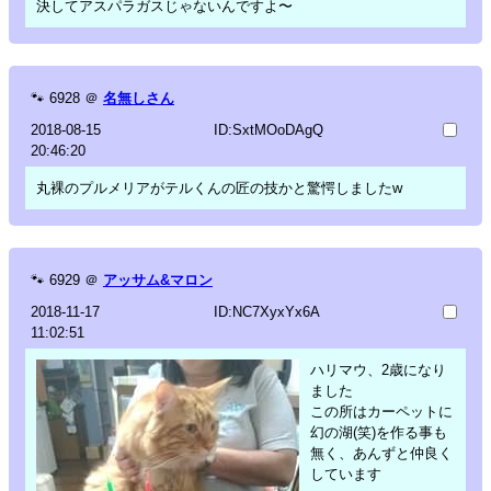
決してアスパラガスじゃないんですよ〜
🐾
6928
＠
名無しさん
2018-08-15
ID:SxtMOoDAgQ
20:46:20
丸裸のプルメリアがテルくんの匠の技かと驚愕しましたw
🐾
6929
＠
アッサム&マロン
2018-11-17
ID:NC7XyxYx6A
11:02:51
ハリマウ、2歳になり
ました
この所はカーペットに
幻の湖(笑)を作る事も
無く、あんずと仲良く
しています