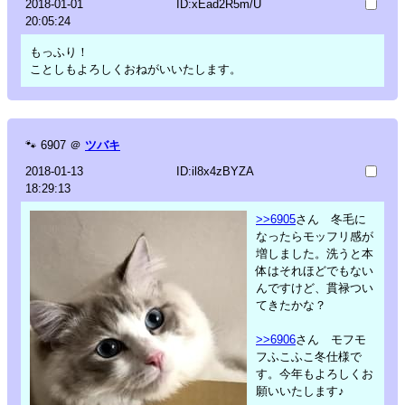
2018-01-01
ID:xEad2R5m/U
20:05:24
もっふり！
ことしもよろしくおねがいいたします。
🐾
6907
＠
ツバキ
2018-01-13
ID:il8x4zBYZA
18:29:13
>>6905
さん 冬毛に
なったらモッフリ感が
増しました。洗うと本
体はそれほどでもない
んですけど、貫禄つい
てきたかな？
>>6906
さん モフモ
フふこふこ冬仕様で
す。今年もよろしくお
願いいたします♪