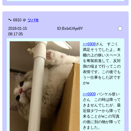
🐾
6910
＠
ツバキ
2018-01-15
ID:Bxb4JAje9Y
08:17:05
>>6908
さん すごく
満足そうでしたよ。本
棚の上の狭いスペース
を匍匐前進して、反対
側の端まで行ってこの
表情です。この後でも
う一仕事をした訳です
がw
>>6909
バンケル使い
さん この時は降って
きませんでしたが、最
近猫タワーから降って
来ることがwこの写真
の後に別の物が降って
きました。