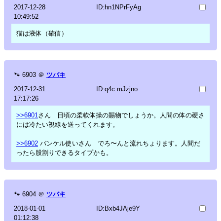
2017-12-28
ID:hn1NPrFyAg
10:49:52
猫は液体（確信）
🐾
6903
＠
ツバキ
2017-12-31
ID:q4c.mJzjno
17:17:26
>>6901
さん 日頃の柔軟体操の賜物でしょうか。人間の体の硬さ
には冷たい視線を送ってくれます。
>>6902
バンケル使いさん でろ〜んと流れちょります。人間だ
ったら股割りできるタイプかも。
🐾
6904
＠
ツバキ
2018-01-01
ID:Bxb4JAje9Y
01:12:38