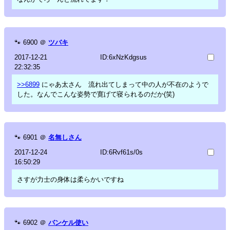
🐾
6900
＠
ツバキ
2017-12-21
ID:6xNzKdgsus
22:32:35
>>6899
にゃあ太さん 流れ出てしまって中の人が不在のようで
した。なんでこんな姿勢で寛げて寝られるのだか(笑)
🐾
6901
＠
名無しさん
2017-12-24
ID:6Rvf61s/0s
16:50:29
さすが力士の身体は柔らかいですね
🐾
6902
＠
バンケル使い