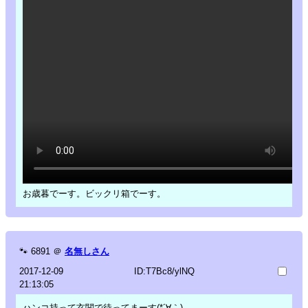
お歳暮でーす。ビックリ箱でーす。
🐾
6891
＠
名無しさん
2017-12-09
ID:T7Bc8/ylNQ
21:13:05
ハンコ持って玄関で待ってまーす(*´∀｀)