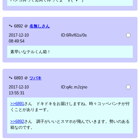
🐾
6892
＠
名無しさん
2017-12-10
ID:6Rvf61s/0s
08:49:54
素早いなテルくん箱！
🐾
6893
＠
ツバキ
2017-12-10
ID:q4c.mJzjno
13:55:31
>>6891
さん ドキドキをお届けしますね。時々コッペパンチが付
くことがありまーす。
>>6892
さん 調子がいいとスマホが飛んでいきます。勢いのある
箱なのです。