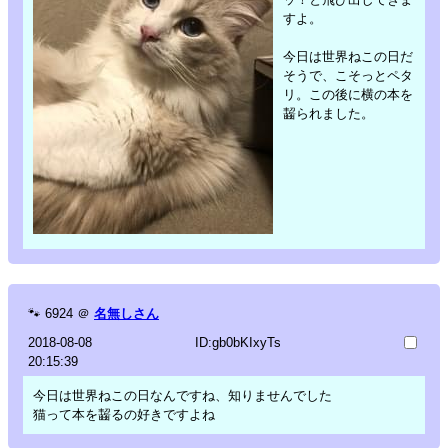
すよ。
今日は世界ねこの日だ
そうで、こそっとペタ
リ。この後に横の本を
齧られました。
🐾
6924
＠
名無しさん
2018-08-08
ID:gb0bKIxyTs
20:15:39
今日は世界ねこの日なんですね、知りませんでした
猫って本を齧るの好きですよね