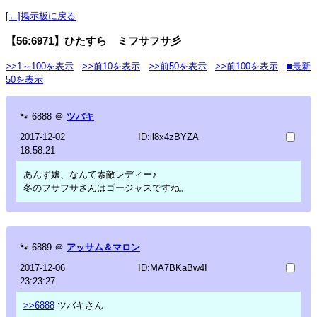
[←]掲示板に戻る
【56:6971】ひたすら ミフサフサ彡
>>1～100を表示
>>前10を表示
>>前50を表示
>>前100を表示
■最新
50を表示
🐾
6888
＠
ツバキ
2017-12-02
ID:il8x4zBYZA
18:58:21
あんず嬢、なんて素敵レディー♪
冬のフサフサさんはゴージャスですね。
🐾
6889
＠
アッサム＆マロン
2017-12-06
ID:MA7BKaBw4I
23:23:27
>>6888
ツバキさん