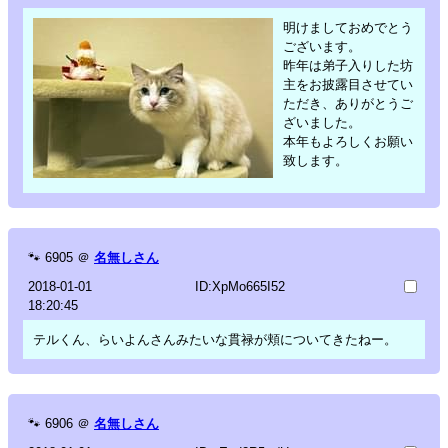
明けましておめでとう
ございます。
昨年は弟子入りした坊
主をお披露目させてい
ただき、ありがとうご
ざいました。
本年もよろしくお願い
致します。
🐾
6905
＠
名無しさん
2018-01-01
ID:XpMo665I52
18:20:45
テルくん、らいよんさんみたいな貫禄が頬についてきたねー。
🐾
6906
＠
名無しさん