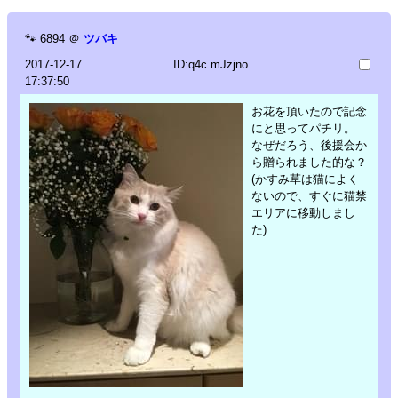
🐾
6894
＠
ツバキ
2017-12-17
ID:q4c.mJzjno
17:37:50
お花を頂いたので記念
にと思ってパチリ。
なぜだろう、後援会か
ら贈られました的な？
(かすみ草は猫によく
ないので、すぐに猫禁
エリアに移動しまし
た)