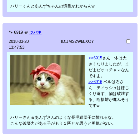
ハリーくんとあんずちゃんの境目がわからんw
🐾
6919
＠
ツバキ
2018-03-20
ID:JMSZWbLXOY
13:47:53
>>6915
さん 体は大
きくなりましたが、ま
だまだオコチャマなん
ですよ。
>>6916
ベルはろさ
ん ティッシュはほじ
くり返す、物は破壊す
る、断捨離が進みそう
ですw
ハリーさん＆あんずさんのような長毛猫団子に憧れるな。
こんな破壊力がある子がもう１匹とか思うと勇気がない。