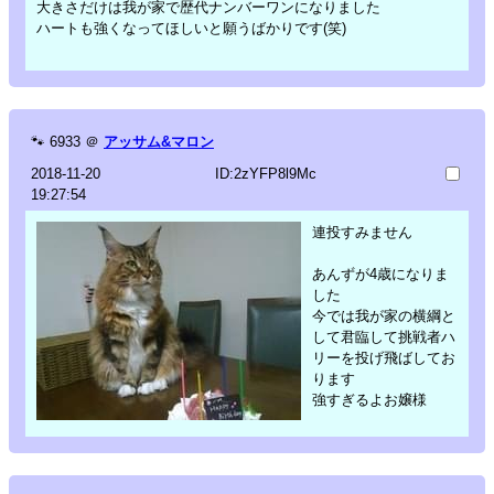
大きさだけは我が家で歴代ナンバーワンになりました
ハートも強くなってほしいと願うばかりです(笑)
🐾
6933
＠
アッサム&マロン
2018-11-20
ID:2zYFP8l9Mc
19:27:54
連投すみません
あんずが4歳になりま
した
今では我が家の横綱と
して君臨して挑戦者ハ
リーを投げ飛ばしてお
ります
強すぎるよお嬢様