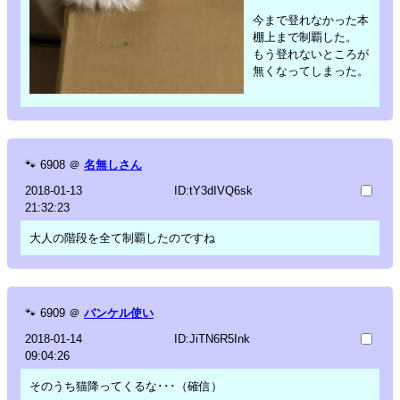
今まで登れなかった本
棚上まで制覇した。
もう登れないところが
無くなってしまった。
🐾
6908
＠
名無しさん
2018-01-13
ID:tY3dIVQ6sk
21:32:23
大人の階段を全て制覇したのですね
🐾
6909
＠
バンケル使い
2018-01-14
ID:JiTN6R5Ink
09:04:26
そのうち猫降ってくるな･･･（確信）