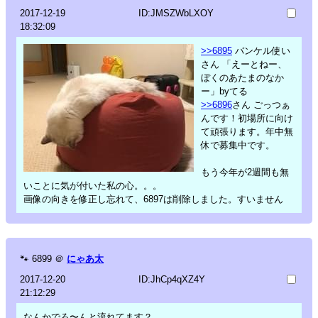
2017-12-19
ID:JMSZWbLXOY
18:32:09
>>6895
バンケル使い
さん 「えーとねー、
ぼくのあたまのなか
ー」byてる
>>6896
さん ごっつぁ
んです！初場所に向け
て頑張ります。年中無
休で募集中です。
もう今年が2週間も無
いことに気が付いた私の心。。。
画像の向きを修正し忘れて、6897は削除しました。すいません
🐾
6899
＠
にゃあ太
2017-12-20
ID:JhCp4qXZ4Y
21:12:29
なんかでろ〜んと流れてます？