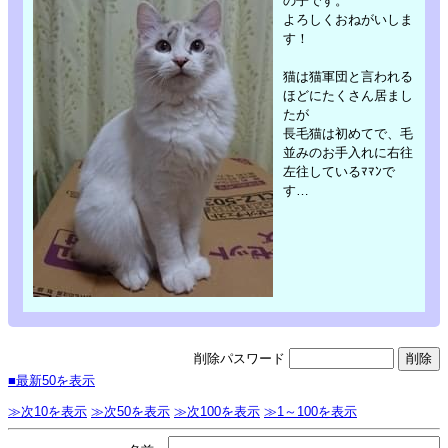
の子です。
よろしくおねがいしま
す！
猫は猫軍団と言われる
ほどにたくさん居まし
たが
長毛猫は初めてで、毛
並みのお手入れに右往
左往しているﾏﾏﾝで
す…
削除パスワード
■最新50を表示
≫次10を表示
≫次50を表示
≫次100を表示
≫1～100を表示