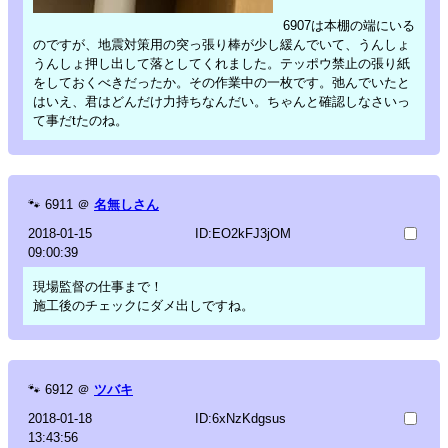
6907は本棚の端にいる
のですが、地震対策用の突っ張り棒が少し緩んでいて、うんしょ
うんしょ押し出して落としてくれました。テッポウ禁止の張り紙
をしておくべきだったか。その作業中の一枚です。弛んでいたと
はいえ、君はどんだけ力持ちなんだい。ちゃんと確認しなさいっ
て事だtたのね。
🐾
6911
＠
名無しさん
2018-01-15
ID:EO2kFJ3jOM
09:00:39
現場監督の仕事まで！
施工後のチェックにダメ出しですね。
🐾
6912
＠
ツバキ
2018-01-18
ID:6xNzKdgsus
13:43:56