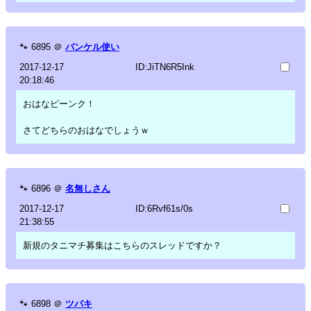
🐾
6895
＠
バンケル使い
2017-12-17
ID:JiTN6R5Ink
20:18:46
おはなピーンク！
さてどちらのおはなでしょうｗ
🐾
6896
＠
名無しさん
2017-12-17
ID:6Rvf61s/0s
21:38:55
新規のタニマチ募集はこちらのスレッドですか？
🐾
6898
＠
ツバキ