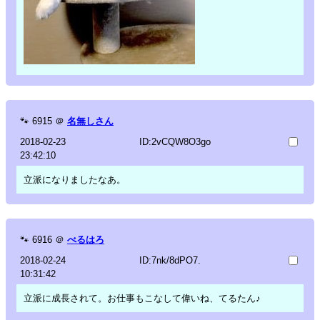
🐾
6915
＠
名無しさん
2018-02-23
ID:2vCQW8O3go
23:42:10
立派になりましたなあ。
🐾
6916
＠
べるはろ
2018-02-24
ID:7nk/8dPO7.
10:31:42
立派に成長されて。お仕事もこなして偉いね、てるたん♪