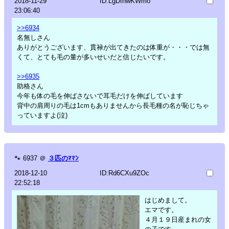
2018-11-29
ID:LgDfnwKWmo
23:06:40
>>6934
名無しさん
ありがとうございます、貫禄が出てきたのは体重が・・・では無
くて、とても毛の量が多いせいだと信じたいです。
>>6935
助格さん
今年も体の毛を伸ばさないで耳毛だけを伸ばしています
背中の肩周りの毛は1cmもありませんから長毛種の名が恥じちゃ
っていますよ(泣)
🐾
6937
＠
３匹のﾏﾏﾝ
2018-12-10
ID:Rd6CXu9ZOc
22:52:18
はじめまして。
エマです。
４月１９日産まれの女