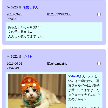
🐾
6920
＠
名無しさん
2018-03-23
ID:2vCQW8O3go
06:46:01
あらあテルくん可愛い！
女の子に見えるw
大人しく被ってますねえ。
🐾
6921
＠
ツバキ
2018-04-01
ID:q4c.mJzjno
21:42:49
>>6920
さん 大人し
いのは一瞬だけで、写
真フォルダーはお獅子
が荒ぶってますよ。た
またまナイナイなので
女の子かもw