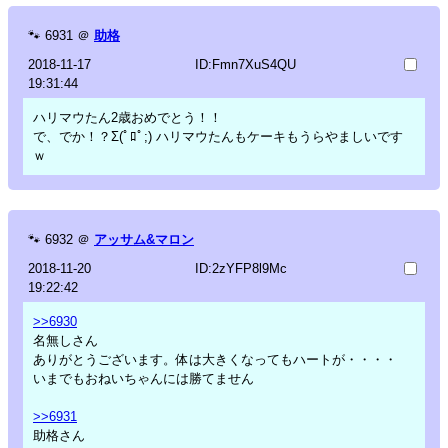
🐾
6931
＠
助格
2018-11-17
ID:Fmn7XuS4QU
19:31:44
ハリマウたん2歳おめでとう！！
で、でか！？Σ(ﾟﾛﾟ;) ハリマウたんもケーキもうらやましいです
ｗ
🐾
6932
＠
アッサム&マロン
2018-11-20
ID:2zYFP8l9Mc
19:22:42
>>6930
名無しさん
ありがとうございます。体は大きくなってもハートが・・・・
いまでもおねいちゃんには勝てません
>>6931
助格さん