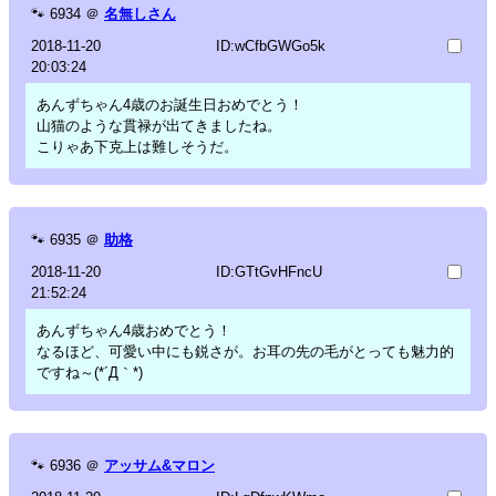
🐾
6934
＠
名無しさん
2018-11-20
ID:wCfbGWGo5k
20:03:24
あんずちゃん4歳のお誕生日おめでとう！
山猫のような貫禄が出てきましたね。
こりゃあ下克上は難しそうだ。
🐾
6935
＠
助格
2018-11-20
ID:GTtGvHFncU
21:52:24
あんずちゃん4歳おめでとう！
なるほど、可愛い中にも鋭さが。お耳の先の毛がとっても魅力的
ですね～(*´Д｀*)
🐾
6936
＠
アッサム&マロン