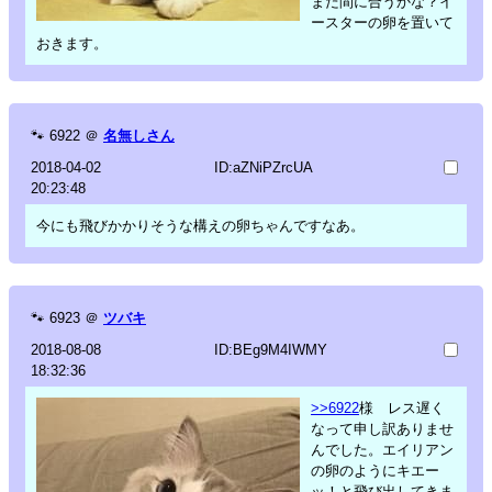
まだ間に合うかな？イ
ースターの卵を置いて
おきます。
🐾
6922
＠
名無しさん
2018-04-02
ID:aZNiPZrcUA
20:23:48
今にも飛びかかりそうな構えの卵ちゃんですなあ。
🐾
6923
＠
ツバキ
2018-08-08
ID:BEg9M4IWMY
18:32:36
>>6922
様 レス遅く
なって申し訳ありませ
んでした。エイリアン
の卵のようにキエー
ッ！と飛び出してきま