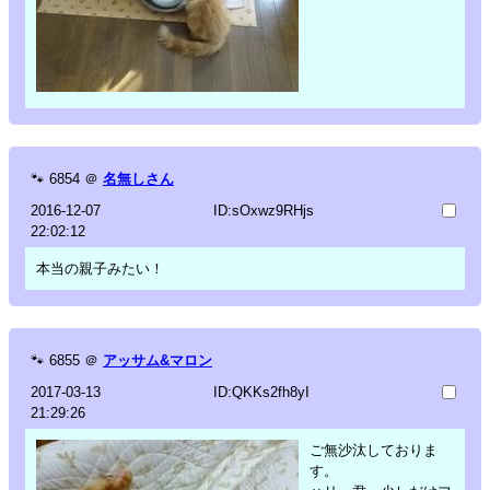
🐾
6854
＠
名無しさん
2016-12-07
ID:sOxwz9RHjs
22:02:12
本当の親子みたい！
🐾
6855
＠
アッサム&マロン
2017-03-13
ID:QKKs2fh8yI
21:29:26
ご無沙汰しておりま
す。