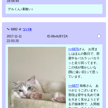
18:58:44
デルくん♪素敵い♪
🐾
6882
＠
ツバキ
2017-11-11
ID:il8x4zBYZA
22:03:25
>>6876
さん お澄ま
しはほんの数日で、部
屋中をパカラッパカラ
ッと走り回ってます。
この頃が懐かしいな
(既に遠い目)って思っ
ています。
>>6877
助格さん あ
りがとうございます♪
普段は背中を丸めて体
を大きく見せようとす
る子猫体勢で、人間相