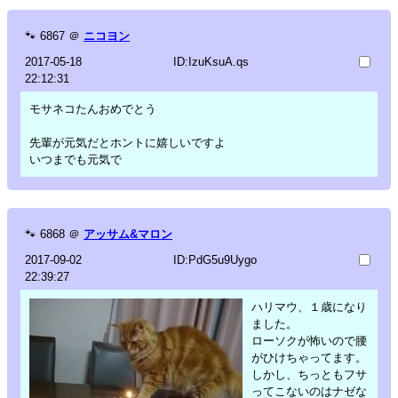
🐾
6867
＠
ニコヨン
2017-05-18
ID:IzuKsuA.qs
22:12:31
モサネコたんおめでとう
先輩が元気だとホントに嬉しいですよ
いつまでも元気で
🐾
6868
＠
アッサム&マロン
2017-09-02
ID:PdG5u9Uygo
22:39:27
ハリマウ、１歳になり
ました。
ローソクが怖いので腰
がひけちゃってます。
しかし、ちっともフサ
ってこないのはナゼな