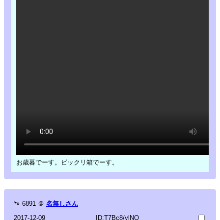
お歳暮でーす。ビックリ箱でーす。
🐾
6891
＠
名無しさん
2017-12-09
ID:T7Bc8/ylNQ