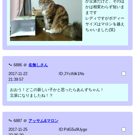
が立派だけど、そのほ
かは相変わらず短いま
まです
レディですがボディー
サイズはマロンを越え
ちゃいました(笑)
🐾
6886
＠
名無しさん
2017-11-22
ID:JYctfdk1Ns
21:39:57
おおう！どこの新しい子かと思ったらあんずちゃん！
立派になりましたね！？
🐾
6887
＠
アッサム&マロン
2017-11-25
ID:PdG5u9Uygo