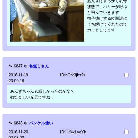
あんずはすっかり乳母
状態で、ハリーが呼ぶ
と飛んでいきます
拍子抜けする位順調に
うち解けてくれたので
ホッとしてます
🐾
6847
＠
名無しさん
2016-11-19
ID:hOrk3jbs9s
20:09:18
あんずちゃんも寂しかったのかな？
微笑ましい光景ですね！
🐾
6848
＠
バンケル使い
2016-11-20
ID:IUf4xLveYk
00:03:03