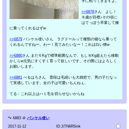
手に戦ってきますよ。
>>6878
さん よし！
８歳が目標♪その頃に
はてっぽう卒業して膝
に乗ってくれるはずw
>>6879
バンケル使いさん ラグドールって種類の猫なら乗って
くれるんですねー。わー！見てみたいなー！これは白い狸w
>>6880
さん まだ６Kgで標準範囲なんで、もし８Kg超えたら移動
かしらw元気にすくすく育って欲しいです。その際にはよろしく
お願いします。
>>6881
べるはろさん 普段は毛繕いも大雑把で、男の子だなっ
て実感しています。女の子は可愛いもんねぇ。
てる：これ以上はハミ毛を切らせないからね
🐾
6883
＠
バンケル使い
2017-11-12
ID:JiTN6R5Ink