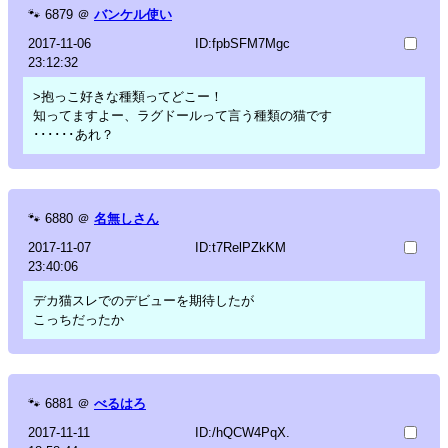
🐾
6879
＠
バンケル使い
2017-11-06
ID:fpbSFM7Mgc
23:12:32
>抱っこ好きな種類ってどこー！
知ってますよー、ラグドールって言う種類の猫です
･･････あれ？
🐾
6880
＠
名無しさん
2017-11-07
ID:t7RelPZkKM
23:40:06
デカ猫スレでのデビューを期待したが
こっちだったか
🐾
6881
＠
べるはろ
2017-11-11
ID:/hQCW4PqX.