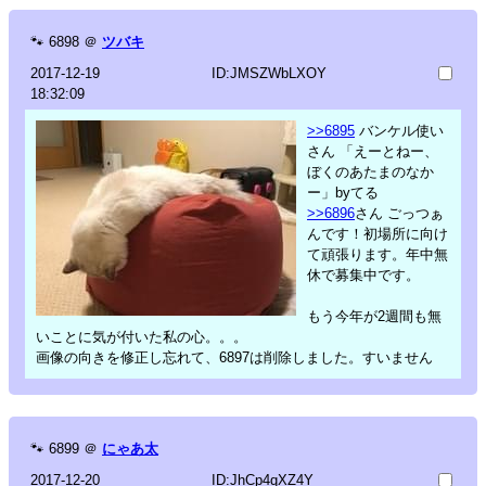
🐾
6898
＠
ツバキ
2017-12-19
ID:JMSZWbLXOY
18:32:09
>>6895
バンケル使い
さん 「えーとねー、
ぼくのあたまのなか
ー」byてる
>>6896
さん ごっつぁ
んです！初場所に向け
て頑張ります。年中無
休で募集中です。
もう今年が2週間も無
いことに気が付いた私の心。。。
画像の向きを修正し忘れて、6897は削除しました。すいません
🐾
6899
＠
にゃあ太
2017-12-20
ID:JhCp4qXZ4Y