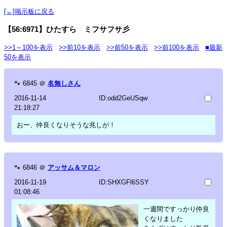
[←]掲示板に戻る
【56:6971】ひたすら ミフサフサ彡
>>1～100を表示
>>前10を表示
>>前50を表示
>>前100を表示
■最新
50を表示
🐾
6845
＠
名無しさん
2016-11-14
ID:odd2GeUSqw
21:18:27
おー、仲良くなりそうな兆しが！
🐾
6846
＠
アッサム＆マロン
2016-11-19
ID:SHXGFl6SSY
01:08:46
一週間ですっかり仲良
くなりました