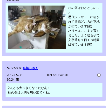
柱の傷はおととしの～
♪
歴代フッサラーに研が
れて壁紙どころか下地
が出ています(泣)
ハリーはここまで育ち
ました。よく寝る子で
文字通り１日１８時間
は寝ています(笑)
🐾
6858
＠
名無しさん
2017-05-08
ID:FstE1W8.3I
10:24:45
2人とも大っきくなったなあ！
柱の傷は大切な思い出ですね。