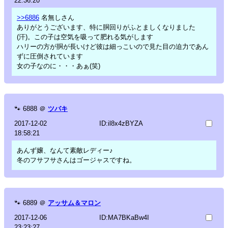
22:36:20
>>6886
名無しさん
ありがとうございます、特に胴回りがふとましくなりました
(汗)。この子は空気を吸って肥れる気がします
ハリーの方が胴が長いけど彼は細っこいので見た目の迫力であん
ずに圧倒されています
女の子なのに・・・あぁ(笑)
🐾
6888
＠
ツバキ
2017-12-02
ID:il8x4zBYZA
18:58:21
あんず嬢、なんて素敵レディー♪
冬のフサフサさんはゴージャスですね。
🐾
6889
＠
アッサム＆マロン
2017-12-06
ID:MA7BKaBw4I
23:23:27