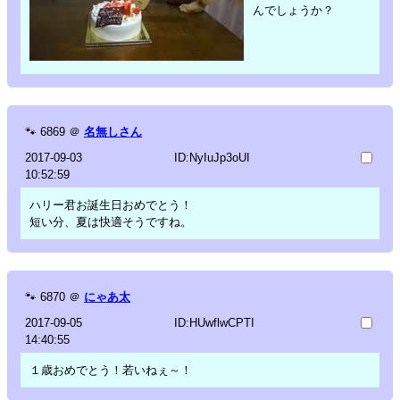
んでしょうか？
🐾
6869
＠
名無しさん
2017-09-03
ID:NyIuJp3oUI
10:52:59
ハリー君お誕生日おめでとう！
短い分、夏は快適そうですね。
🐾
6870
＠
にゃあ太
2017-09-05
ID:HUwflwCPTI
14:40:55
１歳おめでとう！若いねぇ～！