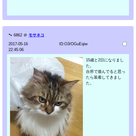
🐾
6862
＠
モサネコ
2017-05-16
ID:O3/OGuEqiw
22:45:06
15歳と2日になりまし
た。
台所で遊んでると思っ
たら装着してきまし
た。