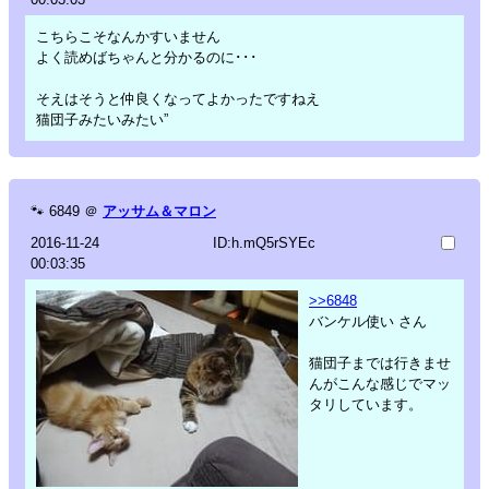
こちらこそなんかすいません
よく読めばちゃんと分かるのに･･･
そえはそうと仲良くなってよかったですねえ
猫団子みたいみたい”
🐾
6849
＠
アッサム＆マロン
2016-11-24
ID:h.mQ5rSYEc
00:03:35
>>6848
バンケル使い さん
猫団子までは行きませ
んがこんな感じでマッ
タリしています。