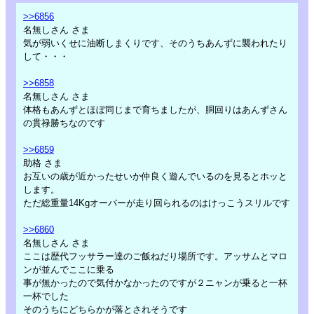
>>6856
名無しさん さま
気が弱いくせに油断しまくりです、そのうちあんずに襲われたり
して・・・
>>6858
名無しさん さま
体格もあんずとほぼ同じまで育ちましたが、胴回りはあんずさん
の貫禄勝ちなのです
>>6859
助格 さま
お互いの歳が近かったせいか仲良く遊んでいるのを見るとホッと
します。
ただ総重量14Kgオーバーが走り回られるのはけっこうスリルです
>>6860
名無しさん さま
ここは歴代フッサラー達のご飯ねだり場所です。アッサムとマロ
ンが並んでここに乗る
事が無かったので気付かなかったのですが２ニャンが乗ると一杯
一杯でした
そのうちにどちらかが落とされそうです