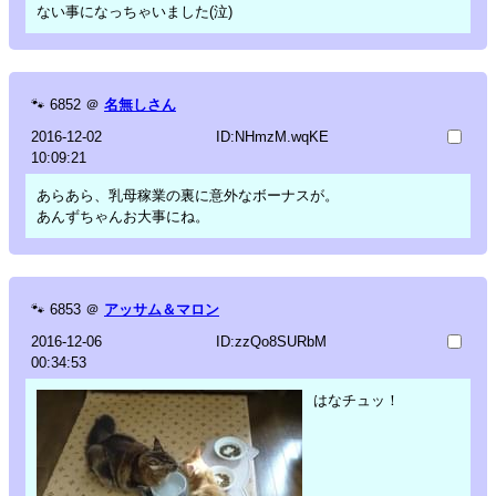
ない事になっちゃいました(泣)
🐾
6852
＠
名無しさん
2016-12-02
ID:NHmzM.wqKE
10:09:21
あらあら、乳母稼業の裏に意外なボーナスが。
あんずちゃんお大事にね。
🐾
6853
＠
アッサム＆マロン
2016-12-06
ID:zzQo8SURbM
00:34:53
はなチュッ！