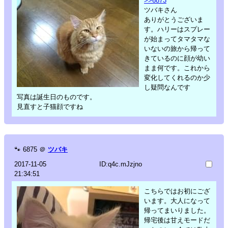
>>6873
ツバキさん
ありがとうございま
す。ハリーはスプレー
が始まってタマタマな
いないの旅から帰って
きているのに顔が幼い
まま何です。これから
変化してくれるのか少
し疑問なんです
写真は誕生日のものです。
見直すと子猫顔ですね
🐾
6875
＠
ツバキ
2017-11-05
ID:q4c.mJzjno
21:34:51
こちらではお初にござ
います。大人になって
帰ってまいりました。
帰宅後は甘えモードだ