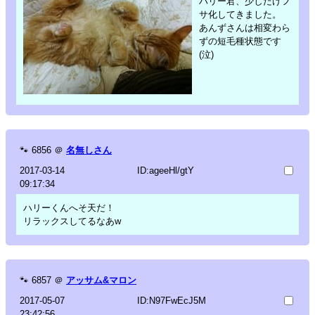
ハリー君、少しだけフ
サ化してきました。
あんずさんは相変わら
ずの短毛種状態です
(泣)
🐾
6856
＠
名無しさん
2017-03-14
ID:ageeHl/gtY
09:17:34
ハリーくんへそ天だ！
リラックスしてるなあw
🐾
6857
＠
アッサム&マロン
2017-05-07
ID:N97FwEcJ5M
23:42:56