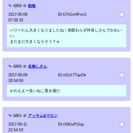
🐾
6859
＠
助格
2017-05-09
ID:GTtGvHFncU
07:56:33
ハリーたん大きくなりましたね！相変わらず仲良しさんでかわい
い。
まだまだ大きくなりそう？ｗ
🐾
6860
＠
名無しさん
2017-05-09
ID:oSLK7TquOk
20:54:50
かわええー良いねこ置き場だ
🐾
6861
＠
アッサム&マロン
2017-05-11
ID:rX9GoPjSqc
22:54:53