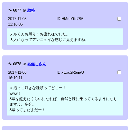
🐾
6877
＠
助格
2017-11-05
ID:HMmYttd/S6
22:18:05
テルくんお帰り！お疲れ様でした。
大人になってアンニュイな感じに見えますね。
🐾
6878
＠
名無しさん
2017-11-06
ID:xEad2R5m/U
16:19:11
＞抱っこ好きな種類ってどこー！
www！
8歳を超えたくらいになれば、自然と膝に乗ってくるようになり
ますよ、多分。
8歳ってまだまだー！