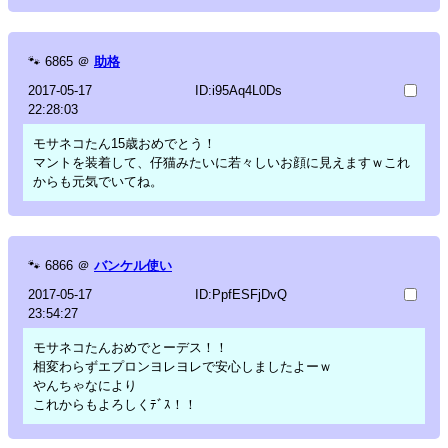
🐾
6865
＠
助格
2017-05-17
ID:i95Aq4L0Ds
22:28:03
モサネコたん15歳おめでとう！
マントを装着して、仔猫みたいに若々しいお顔に見えますｗこれ
からも元気でいてね。
🐾
6866
＠
バンケル使い
2017-05-17
ID:PpfESFjDvQ
23:54:27
モサネコたんおめでとーデス！！
相変わらずエプロンヨレヨレで安心しましたよーｗ
やんちゃなにより
これからもよろしくﾃﾞｽ！！