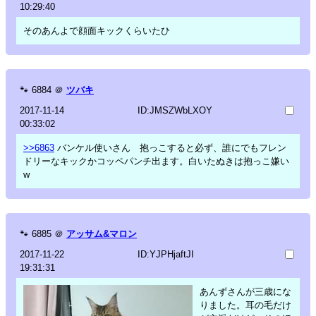
10:29:40
そのあんよで顔面キックくらいたひ
🐾
6884
＠
ツバキ
2017-11-14
ID:JMSZWbLXOY
00:33:02
>>6863
バンケル使いさん 抱っこすると必ず、誰にでもフレン
ドリーなキックかコッペパンチ出ます。白いたぬきは抱っこ嫌い
w
🐾
6885
＠
アッサム&マロン
2017-11-22
ID:YJPHjaftJI
19:31:31
あんずさんが三歳にな
りました。耳の毛だけ