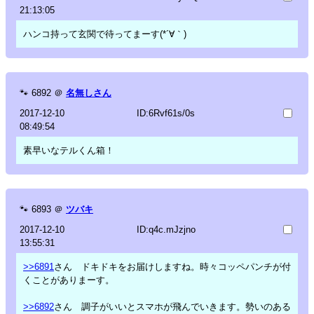
21:13:05
ハンコ持って玄関で待ってまーす(*´∀｀)
🐾
6892
＠
名無しさん
2017-12-10
ID:6Rvf61s/0s
08:49:54
素早いなテルくん箱！
🐾
6893
＠
ツバキ
2017-12-10
ID:q4c.mJzjno
13:55:31
>>6891
さん ドキドキをお届けしますね。時々コッペパンチが付
くことがありまーす。
>>6892
さん 調子がいいとスマホが飛んでいきます。勢いのある