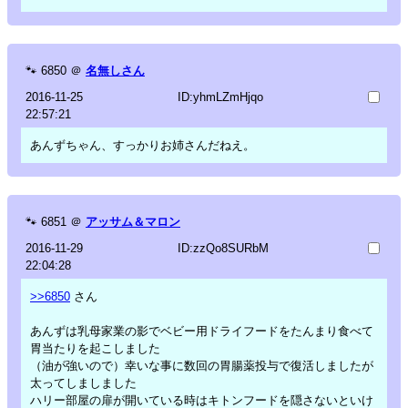
🐾
6850
＠
名無しさん
2016-11-25
ID:yhmLZmHjqo
22:57:21
あんずちゃん、すっかりお姉さんだねえ。
🐾
6851
＠
アッサム＆マロン
2016-11-29
ID:zzQo8SURbM
22:04:28
>>6850
さん
あんずは乳母家業の影でベビー用ドライフードをたんまり食べて
胃当たりを起こしました
（油が強いので）幸いな事に数回の胃腸薬投与で復活しましたが
太ってしましました
ハリー部屋の扉が開いている時はキトンフードを隠さないといけ