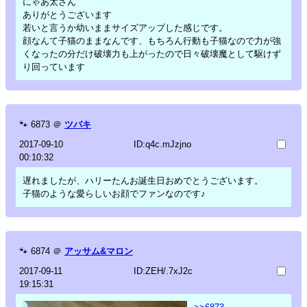
にゃあ太さん
ありがとうございます
若いと言うか幼いままサイズアップした感じです。
顔なんて子猫のままなんです、もちろん行動も子猫なので力が強
くなったの分だけ破壊力も上がったので日々破壊魔として駆けず
り回っています
🐾
6873
＠
ツバキ
2017-09-10
ID:q4c.mJzjno
00:10:32
遅れましたが、ハリーたんお誕生日おめでとうございます。
子猫のような愛らしいお顔でファンなのです♪
🐾
6874
＠
アッサム&マロン
2017-09-11
ID:ZEH/.7xJ2c
19:15:31