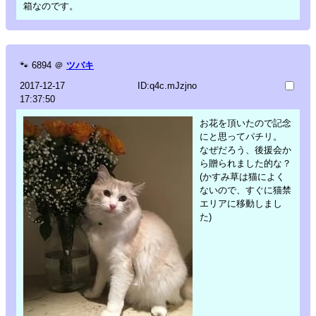
箱なのです。
🐾
6894
＠
ツバキ
2017-12-17
ID:q4c.mJzjno
17:37:50
お花を頂いたので記念
にと思ってパチリ。
なぜだろう、後援会か
ら贈られました的な？
(かすみ草は猫によく
ないので、すぐに猫禁
エリアに移動しまし
た)