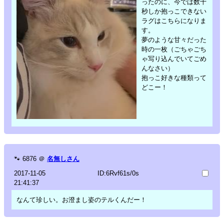
ったのに、今では数十
秒しか抱っこできない
ラグはこちらになりま
す。
夢のような甘々だった
時の一枚（ごちゃごち
ゃ写り込んでいてごめ
んなさい）
抱っこ好きな種類って
どこー！
🐾
6876
＠
名無しさん
2017-11-05
ID:6Rvf61s/0s
21:41:37
なんて珍しい。お澄まし姿のテルくんだー！