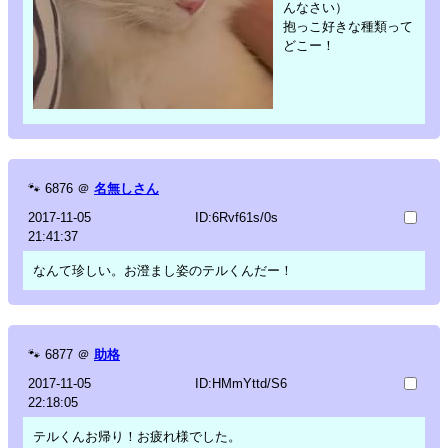
んなさい）
抱っこ好きな種類って
どこー！
🐾
6876
＠
名無しさん
2017-11-05
ID:6Rvf61s/0s
21:41:37
なんて珍しい。お澄まし姿のテルくんだー！
🐾
6877
＠
助格
2017-11-05
ID:HMmYttd/S6
22:18:05
テルくんお帰り！お疲れ様でした。