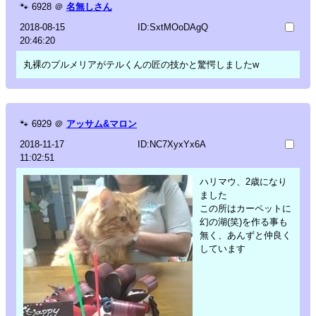
🐾
6928
＠
名無しさん
2018-08-15
ID:SxtMOoDAgQ
20:46:20
丸裸のプルメリアがテルくんの匠の技かと驚愕しましたw
🐾
6929
＠
アッサム&マロン
2018-11-17
ID:NC7XyxYx6A
11:02:51
ハリマウ、2歳になり
ました
この所はカーペットに
幻の湖(笑)を作る事も
無く、あんずと仲良く
しています