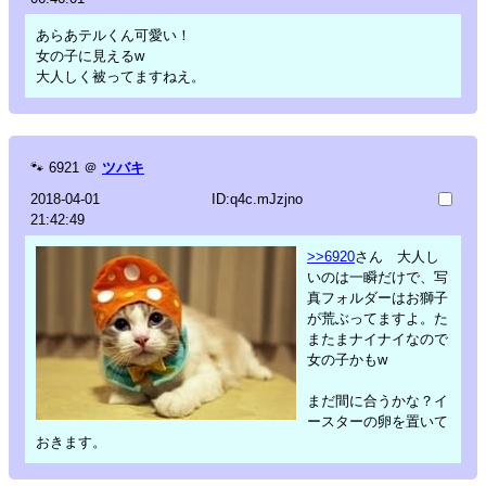
あらあテルくん可愛い！
女の子に見えるw
大人しく被ってますねえ。
🐾
6921
＠
ツバキ
2018-04-01
ID:q4c.mJzjno
21:42:49
>>6920
さん 大人し
いのは一瞬だけで、写
真フォルダーはお獅子
が荒ぶってますよ。た
またまナイナイなので
女の子かもw
まだ間に合うかな？イ
ースターの卵を置いて
おきます。