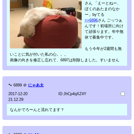
さん 「えーとねー、
ぼくのあたまのなか
ー」byてる
>>6896
さん ごっつぁ
んです！初場所に向け
て頑張ります。年中無
休で募集中です。
もう今年が2週間も無
いことに気が付いた私の心。。。
画像の向きを修正し忘れて、6897は削除しました。すいません
🐾
6899
＠
にゃあ太
2017-12-20
ID:JhCp4qXZ4Y
21:12:29
なんかでろ〜んと流れてます？