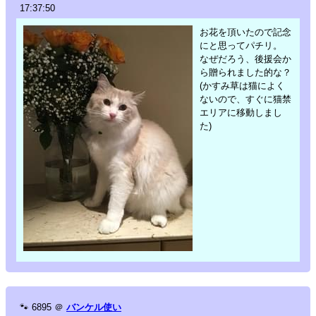
17:37:50
お花を頂いたので記念
にと思ってパチリ。
なぜだろう、後援会か
ら贈られました的な？
(かすみ草は猫によく
ないので、すぐに猫禁
エリアに移動しまし
た)
🐾
6895
＠
バンケル使い