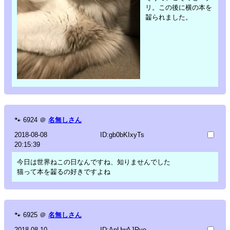
リ。この後に横の本を
齧られました。
🐾
6924
＠
名無しさん
2018-08-08
ID:gb0bKIxyTs
20:15:39
今日は世界ねこの日なんですね、知りませんでした
猫って本を齧るの好きですよね
🐾
6925
＠
名無しさん
2018-08-10
ID:ApUwAJRye.