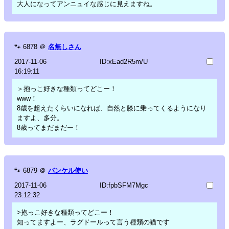
大人になってアンニュイな感じに見えますね。
🐾
6878
＠
名無しさん
2017-11-06
ID:xEad2R5m/U
16:19:11
＞抱っこ好きな種類ってどこー！
www！
8歳を超えたくらいになれば、自然と膝に乗ってくるようになり
ますよ、多分。
8歳ってまだまだー！
🐾
6879
＠
バンケル使い
2017-11-06
ID:fpbSFM7Mgc
23:12:32
>抱っこ好きな種類ってどこー！
知ってますよー、ラグドールって言う種類の猫です