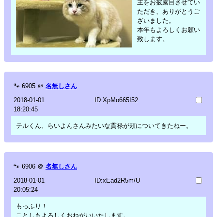
主をお披露目させてい
ただき、ありがとうご
ざいました。
本年もよろしくお願い
致します。
🐾
6905
＠
名無しさん
2018-01-01
ID:XpMo665I52
18:20:45
テルくん、らいよんさんみたいな貫禄が頬についてきたねー。
🐾
6906
＠
名無しさん
2018-01-01
ID:xEad2R5m/U
20:05:24
もっふり！
ことしもよろしくおねがいいたします。