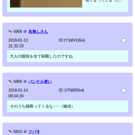
🐾
6908
＠
名無しさん
2018-01-13
ID:tY3dIVQ6sk
21:32:23
大人の階段を全て制覇したのですね
🐾
6909
＠
バンケル使い
2018-01-14
ID:JiTN6R5Ink
09:04:26
そのうち猫降ってくるな･･･（確信）
🐾
6910
＠
ツバキ