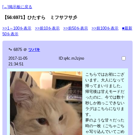
[←]掲示板に戻る
【56:6971】ひたすら ミフサフサ彡
>>1～100を表示
>>前10を表示
>>前50を表示
>>前100を表示
■最新
50を表示
🐾
6875
＠
ツバキ
2017-11-05
ID:q4c.mJzjno
21:34:51
こちらではお初にござ
います。大人になって
帰ってまいりました。
帰宅後は甘えモードだ
ったのに、今では数十
秒しか抱っこできない
ラグはこちらになりま
す。
夢のような甘々だった
時の一枚（ごちゃごち
ゃ写り込んでいてごめ