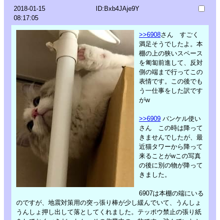
2018-01-15
ID:Bxb4JAje9Y
08:17:05
>>6908
さん すごく
満足そうでしたよ。本
棚の上の狭いスペース
を匍匐前進して、反対
側の端まで行ってこの
表情です。この後でも
う一仕事をした訳です
がw
>>6909
バンケル使い
さん この時は降って
きませんでしたが、最
近猫タワーから降って
来ることがwこの写真
の後に別の物が降って
きました。
6907は本棚の端にいる
のですが、地震対策用の突っ張り棒が少し緩んでいて、うんしょ
うんしょ押し出して落としてくれました。テッポウ禁止の張り紙