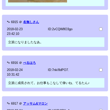
🐾
6915
＠
名無しさん
2018-02-23
ID:2vCQW8O3go
23:42:10
立派になりましたなあ。
🐾
6916
＠
べるはろ
2018-02-24
ID:7nk/8dPO7.
10:31:42
立派に成長されて。お仕事もこなして偉いね、てるたん♪
🐾
6917
＠
アッサム&マロン