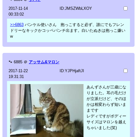
2017-11-14
ID:JMSZWbLXOY
00:33:02
>>6863
バンケル使いさん 抱っこすると必ず、誰にでもフレン
ドリーなキックかコッペパンチ出ます。白いたぬきは抱っこ嫌い
w
🐾
6885
＠
アッサム&マロン
2017-11-22
ID:YJPHjaftJI
19:31:31
あんずさんが三歳にな
りました。耳の毛だけ
が立派だけど、そのほ
かは相変わらず短いま
まです
レディですがボディー
サイズはマロンを越え
ちゃいました(笑)