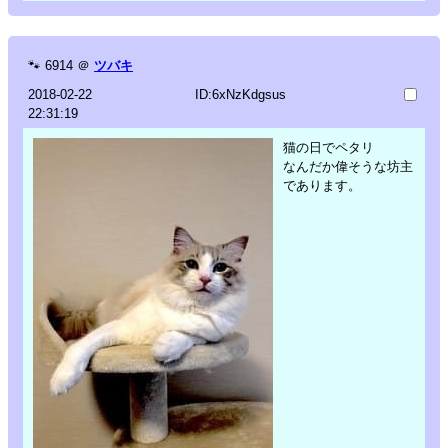
🐾
6914
＠
ツバキ
2018-02-22
ID:6xNzKdgsus
22:31:19
猫の日でペタリ
なんだか偉そうな坊主
であります。