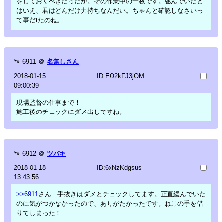
をしておくべきだったか。その作業中の一枚です。弛んでいたと
はいえ、君はどんだけ力持ちなんだい。ちゃんと確認しなさいっ
て事だtたのね。
🐾
6911
＠
名無しさん
2018-01-15
ID:EO2kFJ3jOM
09:00:39
現場監督の仕事まで！
施工後のチェックにダメ出しですね。
🐾
6912
＠
ツバキ
2018-01-18
ID:6xNzKdgsus
13:43:56
>>6911
さん 手抜きはダメとチェックしてます。正直緩んでいた
のに気がつかなかったので、ありがたかったです。ねこの手を借
りてしまった！