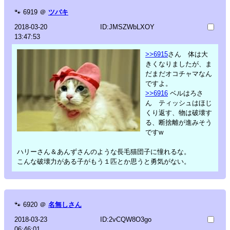
🐾
6919
＠
ツバキ
2018-03-20
ID:JMSZWbLXOY
13:47:53
>>6915
さん 体は大
きくなりましたが、ま
だまだオコチャマなん
ですよ。
>>6916
ベルはろさ
ん ティッシュはほじ
くり返す、物は破壊す
る、断捨離が進みそう
ですw
ハリーさん＆あんずさんのような長毛猫団子に憧れるな。
こんな破壊力がある子がもう１匹とか思うと勇気がない。
🐾
6920
＠
名無しさん
2018-03-23
ID:2vCQW8O3go
06:46:01