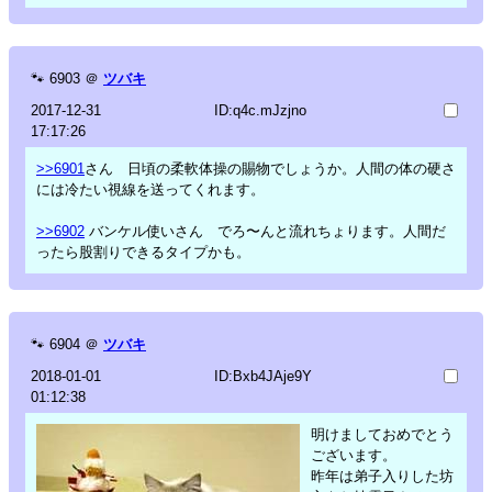
🐾
6903
＠
ツバキ
2017-12-31
ID:q4c.mJzjno
17:17:26
>>6901
さん 日頃の柔軟体操の賜物でしょうか。人間の体の硬さ
には冷たい視線を送ってくれます。
>>6902
バンケル使いさん でろ〜んと流れちょります。人間だ
ったら股割りできるタイプかも。
🐾
6904
＠
ツバキ
2018-01-01
ID:Bxb4JAje9Y
01:12:38
明けましておめでとう
ございます。
昨年は弟子入りした坊