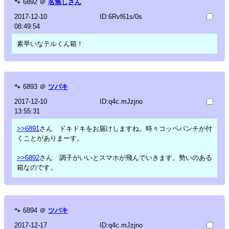
🐾
6892
＠
名無しさん
2017-12-10
ID:6Rvf61s/0s
08:49:54
素早いなテルくん箱！
🐾
6893
＠
ツバキ
2017-12-10
ID:q4c.mJzjno
13:55:31
>>6891
さん ドキドキをお届けしますね。時々コッペパンチが付
くことがありまーす。
>>6892
さん 調子がいいとスマホが飛んでいきます。勢いのある
箱なのです。
🐾
6894
＠
ツバキ
2017-12-17
ID:q4c.mJzjno