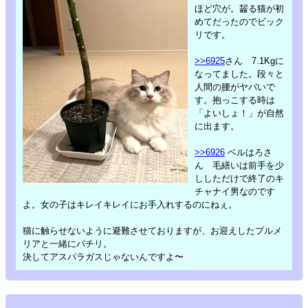
ほど穴が。齧る猫が初
めてだったのでビック
リです。
>>6925
さん 7.1Kgに
なってました。段々と
人間の腰がヤバいで
す。抱っこする時は
「よいしょ！」が自然
に出ます。
>>6926
ベルはろさ
ん 毛繕いは前手を少
ししただけで終了のキ
チャナイ男なのです
よ。女の子はキレイキレイにお手入れするのにねぇ。
猫に触らせないように避難させておりますが、お迎えしたプルメ
リアと一緒にパチリ。
決してアスパラガスじゃないんですよ〜