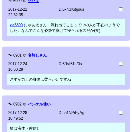
🐾
6900
＠
ツバキ
2017-12-21
ID:6xNzKdgsus
22:32:35
>>6899
にゃあ太さん 流れ出てしまって中の人が不在のようで
した。なんでこんな姿勢で寛げて寝られるのだか(笑)
🐾
6901
＠
名無しさん
2017-12-24
ID:6Rvf61s/0s
16:50:29
さすが力士の身体は柔らかいですね
🐾
6902
＠
バンケル使い
2017-12-28
ID:hn1NPrFyAg
10:49:52
猫は液体（確信）