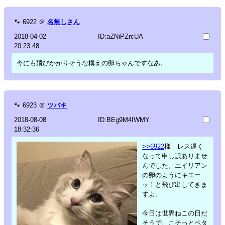
🐾
6922
＠
名無しさん
2018-04-02
ID:aZNiPZrcUA
20:23:48
今にも飛びかかりそうな構えの卵ちゃんですなあ。
🐾
6923
＠
ツバキ
2018-08-08
ID:BEg9M4IWMY
18:32:36
>>6922
様 レス遅く
なって申し訳ありませ
んでした。エイリアン
の卵のようにキエー
ッ！と飛び出してきま
すよ。
今日は世界ねこの日だ
そうで、こそっとペタ