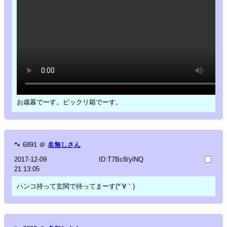
お歳暮でーす。ビックリ箱でーす。
🐾
6891
＠
名無しさん
2017-12-09
ID:T7Bc8/ylNQ
21:13:05
ハンコ持って玄関で待ってまーす(*´∀｀)