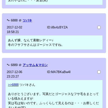
女の子なのに・・・あぁ(笑)
🐾
6888
＠
ツバキ
2017-12-02
ID:il8x4zBYZA
18:58:21
あんず嬢、なんて素敵レディー♪
冬のフサフサさんはゴージャスですね。
🐾
6889
＠
アッサム＆マロン
2017-12-06
ID:MA7BKaBw4I
23:23:27
>>6888
ツバキさん
ありがとうございます。写真だとゴージャスなフサ毛をまとって
いる様みえますが
実は毛は短いのです。ふっくらして見えるのは・・・お察しくだ
さいませ(笑)