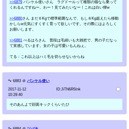
>>6879
バンケル使いさん ラグドールって種類の猫なら乗って
くれるんですねー。わー！見てみたいなー！これは白い狸w
>>6880
さん まだ６Kgで標準範囲なんで、もし８Kg超えたら移動
かしらw元気にすくすく育って欲しいです。その際にはよろしく
お願いします。
>>6881
べるはろさん 普段は毛繕いも大雑把で、男の子だなっ
て実感しています。女の子は可愛いもんねぇ。
てる：これ以上はハミ毛を切らせないからね
🐾
6883
＠
バンケル使い
2017-11-12
ID:JiTN6R5Ink
10:29:40
そのあんよで顔面キックくらいたひ
🐾
6884
＠
ツバキ