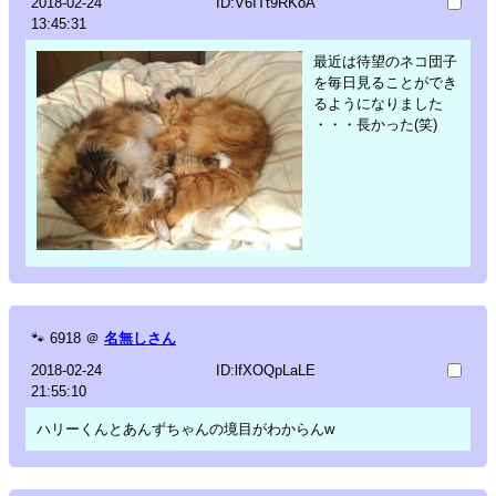
2018-02-24
ID:V6ITt9RKoA
13:45:31
最近は待望のネコ団子
を毎日見ることができ
るようになりました
・・・長かった(笑)
🐾
6918
＠
名無しさん
2018-02-24
ID:lfXOQpLaLE
21:55:10
ハリーくんとあんずちゃんの境目がわからんw