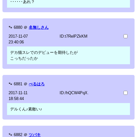
･･････あれ？
🐾
6880
＠
名無しさん
2017-11-07
ID:t7RelPZkKM
23:40:06
デカ猫スレでのデビューを期待したが
こっちだったか
🐾
6881
＠
べるはろ
2017-11-11
ID:/hQCW4PqX.
18:58:44
デルくん♪素敵い♪
🐾
6882
＠
ツバキ