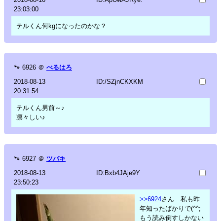
23:03:00
テルくん何kgになったのかな？
🐾
6926
＠
べるはろ
2018-08-13
ID:/SZjnCKXKM
20:31:54
テルくん男前～♪
凛々しい♪
🐾
6927
＠
ツバキ
2018-08-13
ID:Bxb4JAje9Y
23:50:23
>>6924
さん 私も昨
年知ったばかりで(^^;
もう読み倒すしかない