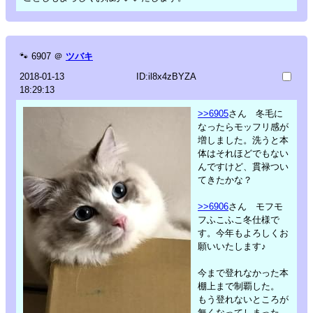
🐾
6907
＠
ツバキ
2018-01-13
ID:il8x4zBYZA
18:29:13
>>6905
さん 冬毛に
なったらモッフリ感が
増しました。洗うと本
体はそれほどでもない
んですけど、貫禄つい
てきたかな？
>>6906
さん モフモ
フふこふこ冬仕様で
す。今年もよろしくお
願いいたします♪
今まで登れなかった本
棚上まで制覇した。
もう登れないところが
無くなってしまった。