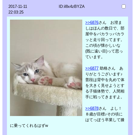
2017-11-11
ID:il8x4zBYZA
22:03:25
>>6876
さん お澄ま
しはほんの数日で、部
屋中をパカラッパカラ
ッと走り回ってます。
この頃が懐かしいな
(既に遠い目)って思っ
ています。
>>6877
助格さん あ
りがとうございます♪
普段は背中を丸めて体
を大きく見せようとす
る子猫体勢で、人間相
手に戦ってきますよ。
>>6878
さん よし！
８歳が目標♪その頃に
はてっぽう卒業して膝
に乗ってくれるはずw