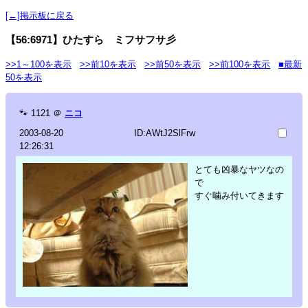
[←]掲示板に戻る
【56:6971】ひたすら ミフサフサ彡
>>1～100を表示
>>前10を表示
>>前50を表示
>>前100を表示
■最新
50を表示
🐾
1121
＠
ニコ
2003-08-20
ID:AWtJ2SlFrw
12:26:31
とても凶暴なヤツなの
で
すぐ噛み付いてきます