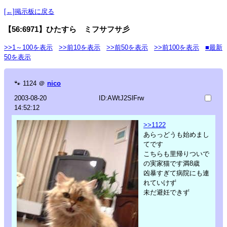
[←]掲示板に戻る
【56:6971】ひたすら ミフサフサ彡
>>1～100を表示
>>前10を表示
>>前50を表示
>>前100を表示
■最新
50を表示
🐾
1124
＠
nico
2003-08-20
ID:AWtJ2SlFrw
14:52:12
>>1122
あらっどうも始めまし
てです
こちらも里帰りついで
の実家猫です満8歳
凶暴すぎて病院にも連
れていけず
未だ避妊できず