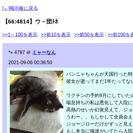
[←]掲示板に戻る
【66:4814】ウ－団ﾄｶ
>>1～100を表示
>>前10を表示
>>前50を表示
>>前100を
🐾
4797
＠
ミャーなん
2021-09-06 00:36:50
パンニャちゃんが天国行った時
彼女が逝ってまだ1年たってな
ワクチンの予約9月にしていた
喘息持ちの私は悪化して入院に
高熱のせいか幻覚見えて、ジョ
うわー。。もしかして全員会え
ジョージローだけがずっと見え
もし本当に猫達がいてたら入院