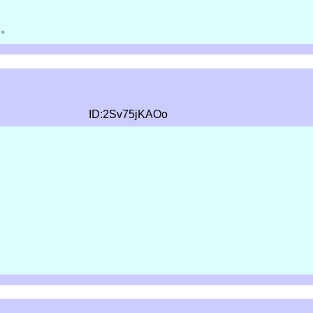
す。
ID:2Sv75jKAOo