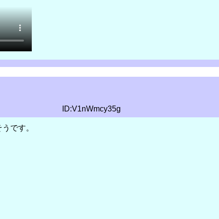
ID:V1nWmcy35g
そうです。