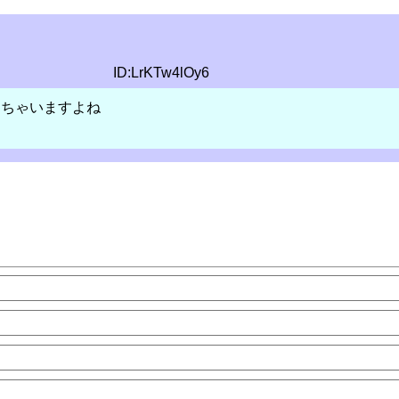
ID:LrKTw4lOy6
しちゃいますよね