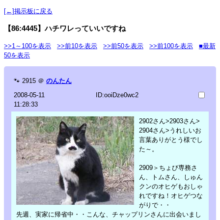
[←]掲示板に戻る
【86:4445】ハチワレっていいですね
>>1～100を表示
>>前10を表示
>>前50を表示
>>前100を表示
■最新
50を表示
🐾
2915
＠
のんたん
2008-05-11
ID:ooiDze0wc2
11:28:33
2902さん>2903さん>
2904さん>うれしいお
言葉ありがとう様でし
た～。
2909＞ちょび専務さ
ん、トムさん、しゅん
クンのオヒゲもおしゃ
れですね！オヒゲつな
がりで・・
先週、実家に帰省中・・こんな、チャップリンさんに出会いまし