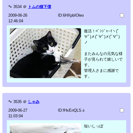
🐾
3534
＠
トムの猫下僕
2009-06-26
ID:6HXpbIOleo
12:46:04
復活！ﾊﾞﾝｼﾞｬｰｲヽ(ﾟ
∀ﾟ)メ(ﾟ∀ﾟ)メ(ﾟ∀ﾟ)
ノ
またみんなの元気な様
子が見られて嬉しいで
す。
管理人さまに感謝で
す。
🐾
3535
＠
しゃみ
2009-06-27
ID:fHxEnQLS.s
11:03:04
短いしっぽ