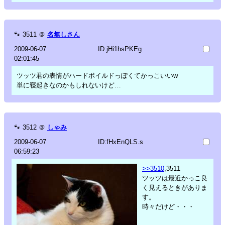
🐾
3511
＠
名無しさん
2009-06-07
ID:jHi1hsPKEg
02:01:45
ツッツ君の表情がハードボイルドっぽくてかっこいいw
単に寝起きなのかもしれないけど…
🐾
3512
＠
しゃみ
2009-06-07
ID:fHxEnQLS.s
06:59:23
>>3510
,3511
ツッツは最近かっこ良
く見えるときがありま
す。
時々だけど・・・