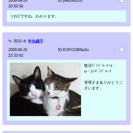
2009-06-25
ID:ye624xIZfo
20:50:56
うれCですね、わかります。
🐾
3533
＠
牛丸縞子
2009-06-25
ID:KOFGOBNuAs
23:33:42
復活ﾊﾞﾝｼﾞｬｰｲ∩( ・
ω・)∩ﾊﾞﾝｼﾞｬｰｲ
管理さまありがとうご
ざいます。