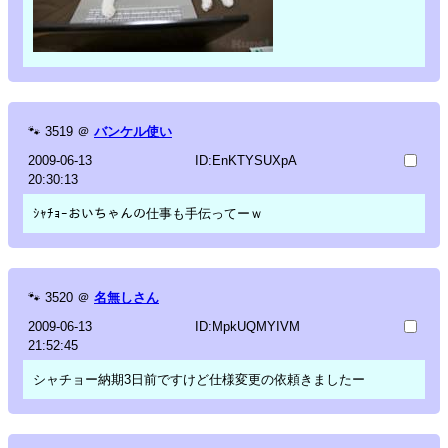
🐾
3519
＠
バンケル使い
2009-06-13
ID:EnKTYSUXpA
20:30:13
ｼｬﾁｮｰおいちゃんの仕事も手伝ってーｗ
🐾
3520
＠
名無しさん
2009-06-13
ID:MpkUQMYIVM
21:52:45
シャチョー納期3日前ですけど仕様変更の依頼きましたー