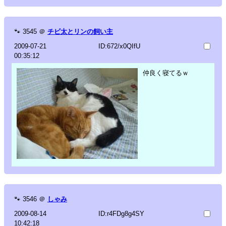
🐾
3545
＠
チビ太とリンの飼い主
2009-07-21
ID:672/x0QIfU
00:35:12
仲良く寝てるｗ
🐾
3546
＠
しゃみ
2009-08-14
ID:r4FDg8g4SY
10:42:18