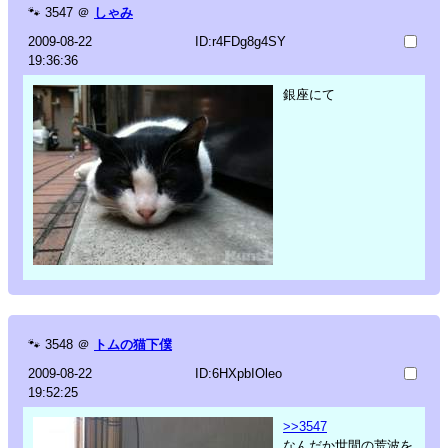
🐾
3547
＠
しゃみ
2009-08-22
ID:r4FDg8g4SY
19:36:36
銀座にて
🐾
3548
＠
トムの猫下僕
2009-08-22
ID:6HXpbIOleo
19:52:25
>>3547
なんだか世間の荒波を