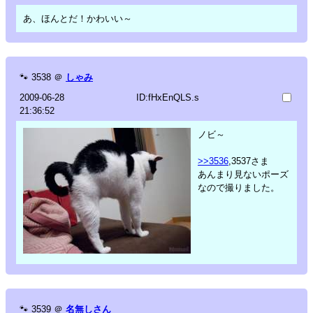
あ、ほんとだ！かわいい～
🐾
3538
＠
しゃみ
2009-06-28
ID:fHxEnQLS.s
21:36:52
ノビ～
>>3536
,3537さま
あんまり見ないポーズ
なので撮りました。
🐾
3539
＠
名無しさん