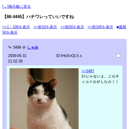
[←]掲示板に戻る
【86:4445】ハチワレっていいですね
>>1～100を表示
>>前10を表示
>>前50を表示
>>前100を表示
■最新
50を表示
🐾
3499
＠
しゃみ
2009-05-31
ID:fHxEnQLS.s
21:02:39
>>3497
ｵﾗじゃないよ、このチ
ッコイのがしたの！！