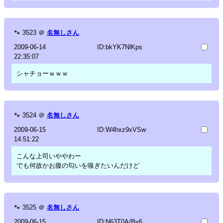
🐾
3523
＠
名無しさん
2009-06-14
ID:bkYK7NlKps
22:35:07
シャチョーｗｗｗ
🐾
3524
＠
名無しさん
2009-06-15
ID:W4hxz9xVSw
14:51:22
こんな上司いややわー
でも何故かお腹の匂いを嗅ぎたいんだけど
🐾
3525
＠
名無しさん
2009-06-15
ID:N63T0A/Bv6