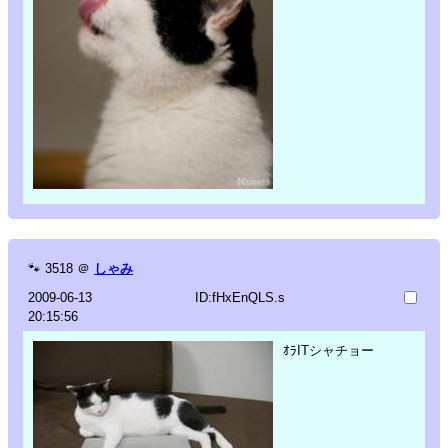
🐾
3518
＠
しゃみ
2009-06-13
ID:fHxEnQLS.s
20:15:56
ｵﾗITシャチョー