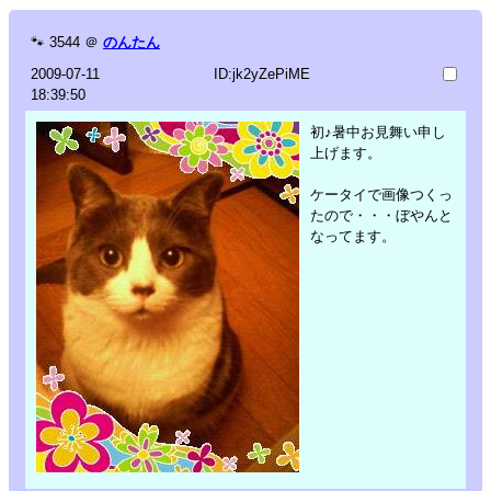
🐾
3544
＠
のんたん
2009-07-11
ID:jk2yZePiME
18:39:50
初♪暑中お見舞い申し
上げます。
ケータイで画像つくっ
たので・・・ぼやんと
なってます。