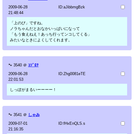
2009-06-28
ID:aJibbmgBzk
21:48:44
「上のび」ですね。
ノラちゃんだとおなかいっぱいになって
「もう食えねえ！あっち行ってンコしてくる」
みたいなときによくしてくれます。
🐾
3540
＠
ｺｼﾞﾛｦ
2009-06-28
ID:Zhg0081eTE
22:01:53
しっぽがまるいーーーー！
🐾
3541
＠
しゃみ
2009-07-01
ID:fHxEnQLS.s
21:16:35