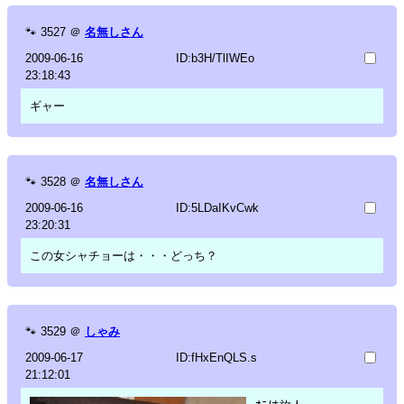
🐾
3527
＠
名無しさん
2009-06-16
ID:b3H/TlIWEo
23:18:43
ギャー
🐾
3528
＠
名無しさん
2009-06-16
ID:5LDaIKvCwk
23:20:31
この女シャチョーは・・・どっち？
🐾
3529
＠
しゃみ
2009-06-17
ID:fHxEnQLS.s
21:12:01