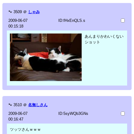
🐾
3509
＠
しゃみ
2009-06-07
ID:fHxEnQLS.s
00:15:18
あんまりかわいくない
ショット
🐾
3510
＠
名無しさん
2009-06-07
ID:5syWQb3GNs
00:16:47
ツッツさんｗｗｗ