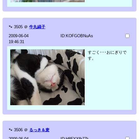
🐾
3505
＠
牛丸縞子
2009-06-04
ID:KOFGOBNuAs
19:46:31
すごく･･･おにぎりで
す。
🐾
3506
＠
るっき＆麦
2009-06-04
ID:H8FYXfh77k