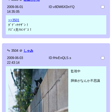
2009-06-01
ID:v8DW6XDnYQ
14:35:05
>>3501
ﾀﾞﾃﾞｨﾔﾅｻﾞﾝ！
ﾅｽﾞｪ見ﾃﾙﾝﾃﾞｽ！
🐾
3504
＠
しゃみ
2009-06-03
ID:fHxEnQLS.s
22:43:14
監視中
胴体がなんか不思議