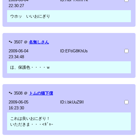
22:30:27
ウホッ いいおにぎり
🐾
3507
＠
名無しさん
2009-06-04
ID:EFtiG8KhUs
23:34:48
ほ、保護色・・・・ｗ
🐾
3508
＠
トムの猫下僕
2009-06-05
ID:i.bkUuZ9II
16:23:30
これは良いおにぎり！
いただきま・・・<ｷﾞｬｰ