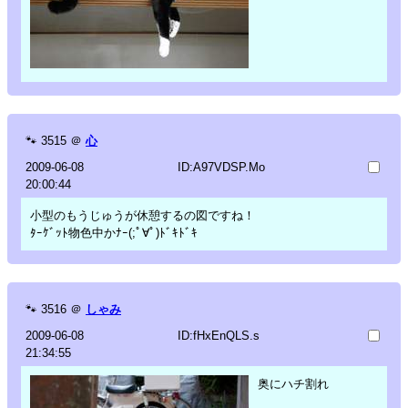
🐾
3515
＠
心
2009-06-08
ID:A97VDSP.Mo
20:00:44
小型のもうじゅうが休憩するの図ですね！
ﾀｰｹﾞｯﾄ物色中かﾅｰ(;ﾟ∀ﾟ)ﾄﾞｷﾄﾞｷ
🐾
3516
＠
しゃみ
2009-06-08
ID:fHxEnQLS.s
21:34:55
奥にハチ割れ