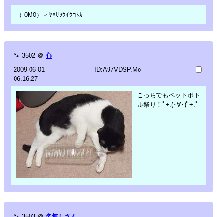
（ 0M0）＜ﾔﾊﾘｿｳｲｳｺﾄｶ
🐾
3502
＠
心
2009-06-01
ID:A97VDSP.Mo
06:16:27
こっちでもペットボト
ル祭り！ﾟ+.(･∀･)ﾟ+.ﾟ
🐾
3503
＠
名無しさん