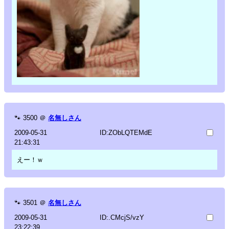
🐾
3500
＠
名無しさん
2009-05-31
ID:ZObLQTEMdE
21:43:31
えー！ｗ
🐾
3501
＠
名無しさん
2009-05-31
ID:.CMcjS/vzY
23:22:39