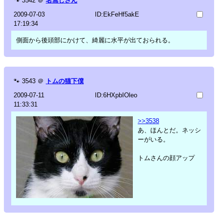
🐾
3542
＠
名無しさん
2009-07-03
ID:EkFeHf5akE
17:19:34
側面から後頭部にかけて、綺麗に水平が出ておられる。
🐾
3543
＠
トムの猫下僕
2009-07-11
ID:6HXpbIOleo
11:33:31
>>3538
あ、ほんとだ。ネッシ
ーがいる。
トムさんの顔アップ