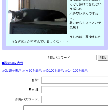
くぐり抜けてきたとい
う感じの
ハチワレさんですね
～。
暑いからちょっとバテ
気味？
うちのは、夏ゆえにか
「うなぎ化」がすすんでいるような・・・
削除パスワード
■最新50を表示
≫次10を表示
≫次50を表示
≫次100を表示
≫1～100を表示
名前:
E-mail:
削除パスワード: