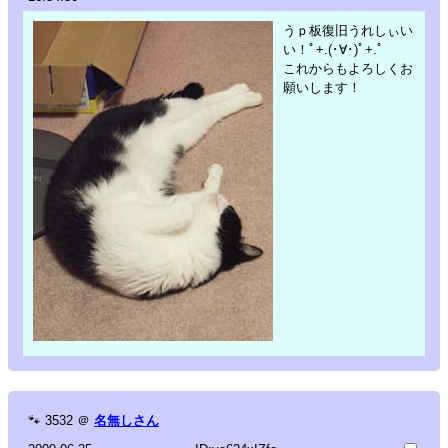
うｐ板復旧うれしぃい
い！ﾟ+.(･∀･)ﾟ+.ﾟ
これからもよろしくお
願いします！
🐾
3532
＠
名無しさん