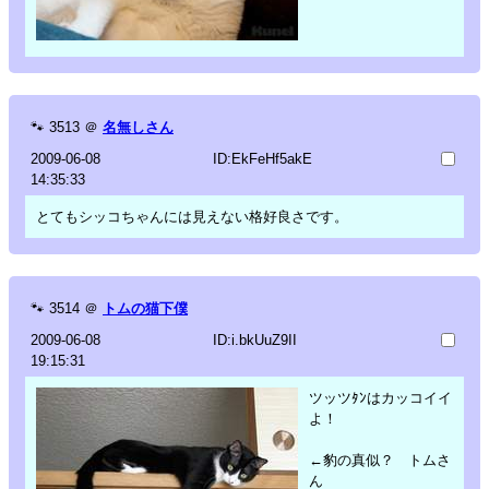
🐾
3513
＠
名無しさん
2009-06-08
ID:EkFeHf5akE
14:35:33
とてもシッコちゃんには見えない格好良さです。
🐾
3514
＠
トムの猫下僕
2009-06-08
ID:i.bkUuZ9II
19:15:31
ツッツﾀﾝはカッコイイ
よ！
←豹の真似？ トムさ
ん