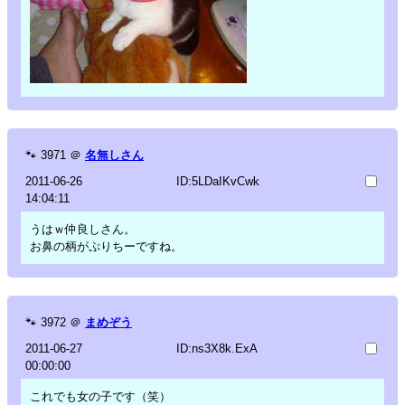
🐾
3971
＠
名無しさん
2011-06-26
ID:5LDaIKvCwk
14:04:11
うはｗ仲良しさん。
お鼻の柄がぷりちーですね。
🐾
3972
＠
まめぞう
2011-06-27
ID:ns3X8k.ExA
00:00:00
これでも女の子です（笑）