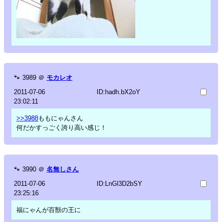
🐾
3989
＠
モカレオ
2011-07-06
ID:hadh.bX2oY
23:02:11
>>3988
ももにゃんさん
何だかすっごく誇り高い感じ！
🐾
3990
＠
名無しさん
2011-07-06
ID:LnGl3D2bSY
23:25:16
福にゃんが百獣の王に