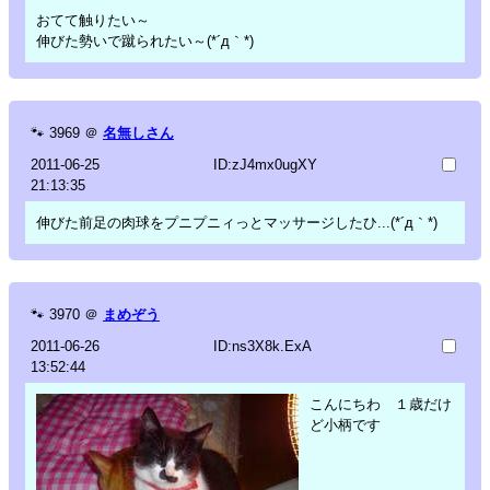
おてて触りたい～
伸びた勢いで蹴られたい～(*´д｀*)
🐾
3969
＠
名無しさん
2011-06-25
ID:zJ4mx0ugXY
21:13:35
伸びた前足の肉球をプニプニィっとマッサージしたひ...(*´д｀*)
🐾
3970
＠
まめぞう
2011-06-26
ID:ns3X8k.ExA
13:52:44
こんにちわ １歳だけ
ど小柄です