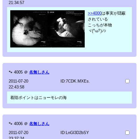
21:34:57
>>4000
は事実が隠蔽
されている
こっちが本物
ヾ(･ิω･ิ)ﾉｼ
🐾
4005
＠
名無しさん
2011-07-20
ID:7CDK.MXEs.
22:43:58
着陸ポイントはニョーモレの海
🐾
4006
＠
名無しさん
2011-07-20
ID:LnGl3D2bSY
23:37:24