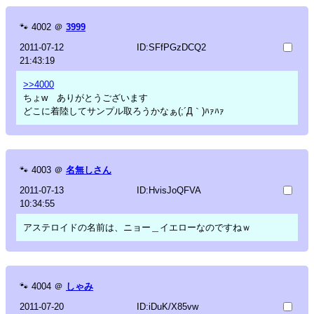
🐾
4002
＠
3999
2011-07-12
ID:SFfPGzDCQ2
21:43:19
>>4000
ちょw ありがとうございます
どこに着陸してサンプル取ろうかなぁ(;´Д｀)ﾊｧﾊｧ
🐾
4003
＠
名無しさん
2011-07-13
ID:HvisJoQFVA
10:34:55
アステロイドの名前は、ニョー＿イエローなのですねｗ
🐾
4004
＠
しゃみ
2011-07-20
ID:iDuK/X85vw