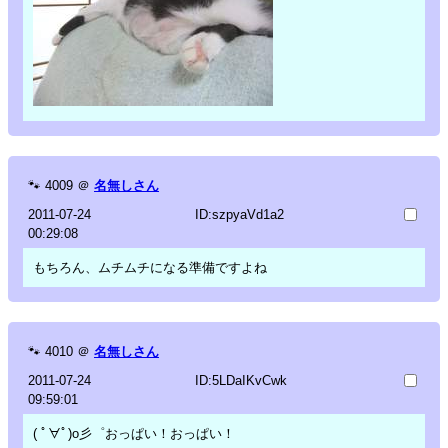
🐾
4009
＠
名無しさん
2011-07-24
ID:szpyaVd1a2
00:29:08
もちろん、ムチムチになる準備ですよね
🐾
4010
＠
名無しさん
2011-07-24
ID:5LDaIKvCwk
09:59:01
( ﾟ∀ﾟ)o彡゜おっぱい！おっぱい！