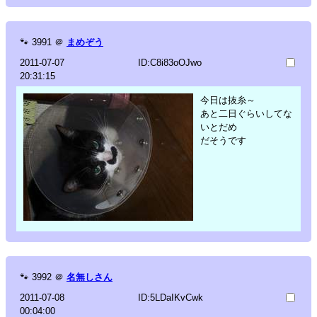
🐾
3991
＠
まめぞう
2011-07-07
ID:C8i83oOJwo
20:31:15
今日は抜糸～
あと二日ぐらいしてな
いとだめ
だそうです
🐾
3992
＠
名無しさん
2011-07-08
ID:5LDaIKvCwk
00:04:00