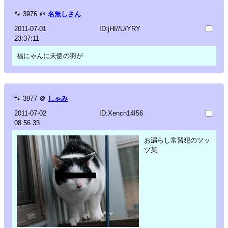
🐾
3976
＠
名無しさん
2011-07-01
ID:jHI//U/YRY
23:37:11
福にゃんに天使の羽が
🐾
3977
＠
しゃみ
2011-07-02
ID:Xencn14I56
08:56:33
お漏らし常習犯のツッ
ツ某