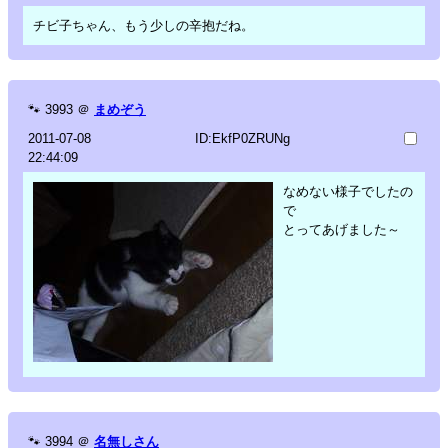
チビ子ちゃん、もう少しの辛抱だね。
🐾
3993
＠
まめぞう
2011-07-08
ID:EkfP0ZRUNg
22:44:09
なめない様子でしたの
で
とってあげました～
🐾
3994
＠
名無しさん