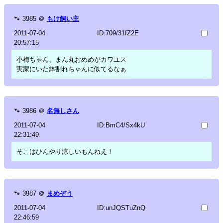
🐾
3985
＠
もけ飼い主
2011-07-04
ID:709/31fZ2E
20:57:15
小梅ちゃん、まん丸おめめがカワユス
実家にいた鉢割れちゃんに似てるなぁ
🐾
3986
＠
名無しさん
2011-07-04
ID:BmC4/Sx4kU
22:31:49
そこはひんやり涼しいもんねえ！
🐾
3987
＠
まめぞう
2011-07-04
ID:unJQSTuZnQ
22:46:59