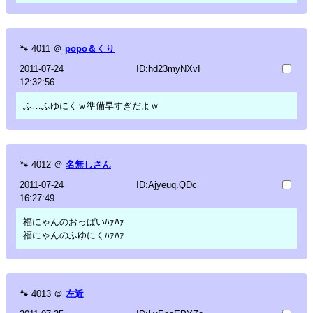
🐾
4011
＠
popo＆くり
2011-07-24
ID:hd23myNXvI
12:32:56
ふ…ふゆにくｗ準備早すぎだよｗ
🐾
4012
＠
名無しさん
2011-07-24
ID:Ajyeuq.QDc
16:27:49
福にゃんのおっぱいﾊｧﾊｧ
福にゃんのふゆにくﾊｧﾊｧ
🐾
4013
＠
左近