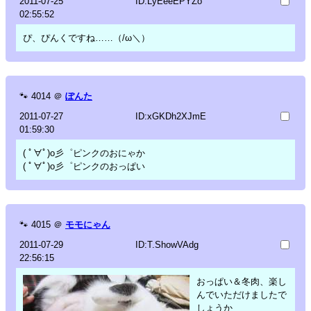
2011-07-25
ID:LyEeeEPYZo
02:55:52
ぴ、ぴんくですね……（/ω＼）
🐾
4014
＠
ぽんた
2011-07-27
ID:xGKDh2XJmE
01:59:30
( ﾟ∀ﾟ)o彡゜ピンクのおにゃか
( ﾟ∀ﾟ)o彡゜ピンクのおっぱい
🐾
4015
＠
モモにゃん
2011-07-29
ID:T.ShowVAdg
22:56:15
おっぱい＆冬肉、楽し
んでいただけましたで
しょうか