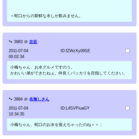
＜蛇口からの新鮮な水しか飲みません。
🐾
3983
＠
左近
2011-07-04
ID:fZWzXy09SE
00:02:34
小梅ちゃん、お水グルメですのう。
かわいい弟ができたねぇ。仲良くパッカリを目指してください。
🐾
3984
＠
名無しさん
2011-07-04
ID:L4SVPiuaGY
10:34:35
小梅ちゃん、蛇口のお水を覚えちゃったのね＞＜；