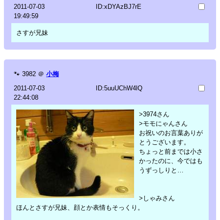
2011-07-03
ID:xDYAzBJ7rE
19:49:59
さすが兄妹
🐾
3982
＠
小梅
2011-07-03
ID:5uuUChW4lQ
22:44:08
>3974さん
>モモにゃんさん
お祝いのお言葉ありが
とうございます。
ちょっと前までは小さ
かったのに、今ではも
うずっしりと…
>しゃみさん
ほんとさすが兄妹、顔とか表情もそっくり。