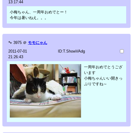
13:17:44
小梅ちゃん、一周年おめでとー！
今年は暑いねえ。。。
🐾
3975
＠
モモにゃん
2011-07-01
ID:T.ShowVAdg
21:26:43
一周年おめでとうござ
います
小梅ちゃんいい開きっ
ぷりですね～