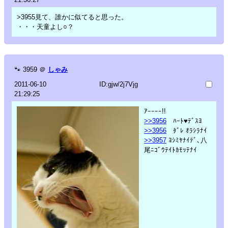
>3955見て、誰かに似てると思った。
・・・天童よし○？
🐾
3959
＠
しゃみ
2011-06-10
ID:gjw/2j7Vjg
21:29:25
ｱｰｰｰｰ!!
>>3956
ﾊｰﾄ♥ﾃﾞｽﾖ
>>3956
ﾀﾞﾚ ｵﾗｼﾗﾅｲ
>>3957
ﾖｼﾐﾔﾅｲﾃﾞ､八
尾ﾆｺﾞｳﾃｲﾄｶﾓｯﾃﾅｲ