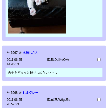
🐾
3967
＠
名無しさん
2011-06-25
ID:5LDaIKvCwk
14:46:33
両手をぎゅっと握りしめたい＞＜；
🐾
3968
＠
しまグレー
2011-06-25
ID:uL7UW9gU3o
20:57:23