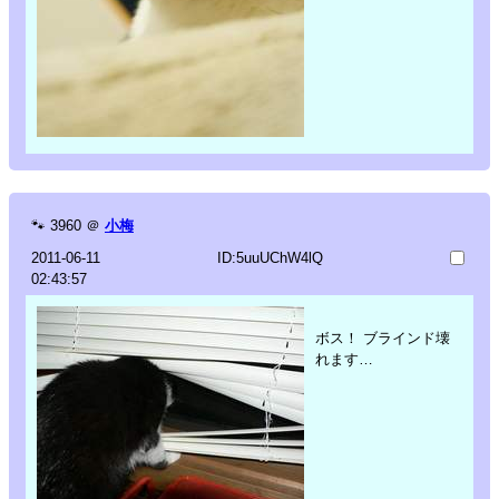
🐾
3960
＠
小梅
2011-06-11
ID:5uuUChW4lQ
02:43:57
ボス！ ブラインド壊
れます…