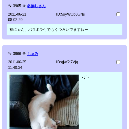
🐾
3965
＠
名無しさん
2011-06-21
ID:5syWQb3GNs
08:02:29
福にゃん、パラボラ付でもくつろいでますねー
🐾
3966
＠
しゃみ
2011-06-25
ID:gjw/2j7Vjg
11:40:34
ﾉﾋﾞｰ