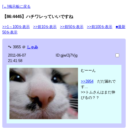
[←]掲示板に戻る
【86:4445】ハチワレっていいですね
>>1～100を表示
>>前10を表示
>>前50を表示
>>前100を表示
■最新
50を表示
🐾
3955
＠
しゃみ
2011-06-07
ID:gjw/2j7Vjg
21:41:58
むーーん
>>3954
だだ漏れで
す...
>>トムさんはまだ伸
びるの？？