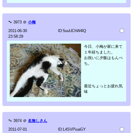
🐾
3973
＠
小梅
2011-06-30
ID:5uuUChW4lQ
23:58:29
今日、小梅が家に来て
１年経ちました。
お祝いに夕飯はもんぺ
ち。
最近ちょっとお疲れ気
味
🐾
3974
＠
名無しさん
2011-07-01
ID:L4SVPiuaGY