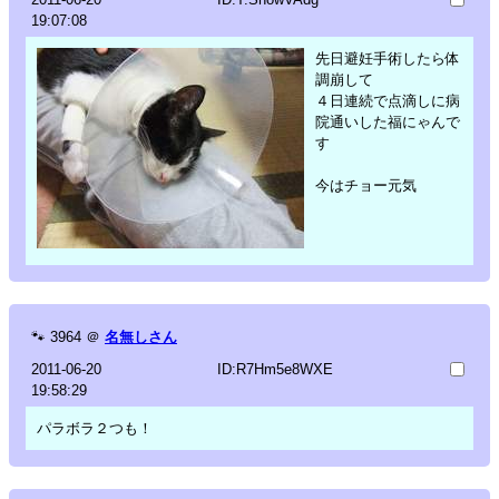
19:07:08
先日避妊手術したら体
調崩して
４日連続で点滴しに病
院通いした福にゃんで
す
今はチョー元気
🐾
3964
＠
名無しさん
2011-06-20
ID:R7Hm5e8WXE
19:58:29
パラボラ２つも！