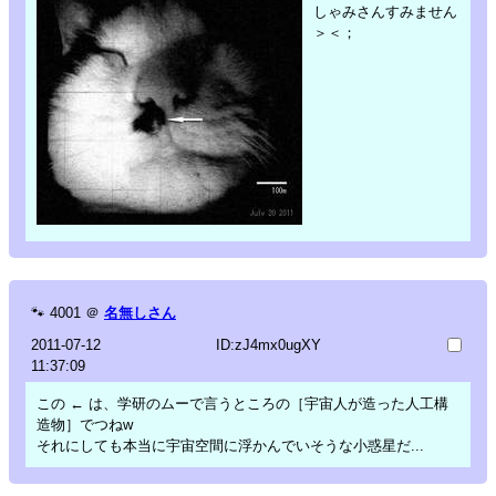
しゃみさんすみません
＞＜；
🐾
4001
＠
名無しさん
2011-07-12
ID:zJ4mx0ugXY
11:37:09
この ← は、学研のムーで言うところの［宇宙人が造った人工構
造物］でつねw
それにしても本当に宇宙空間に浮かんでいそうな小惑星だ...