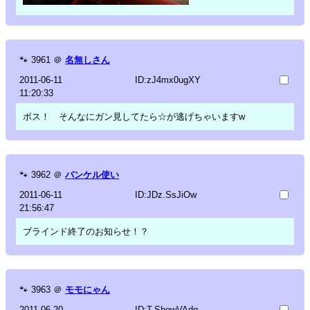
🐾
3961
＠
名無しさん
2011-06-11
ID:zJ4mx0ugXY
11:20:33
ボス！ そんなにガン見してたら☆が逃げちゃいますw
🐾
3962
＠
バンケル使い
2011-06-11
ID:JDz.SsJiOw
21:56:47
ブラインド終了のお知らせ！？
🐾
3963
＠
モモにゃん
2011-06-20
ID:T.ShowVAdg