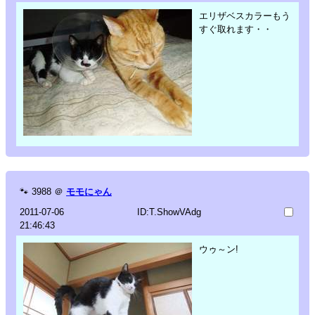
エリザベスカラーもう
すぐ取れます・・
🐾
3988
＠
モモにゃん
2011-07-06
ID:T.ShowVAdg
21:46:43
ウゥ～ン!