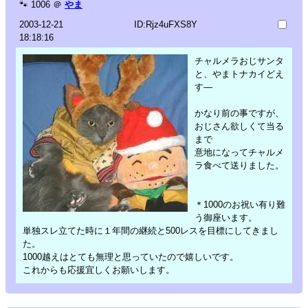
🐾
1006
＠
やま
2003-12-21
ID:Rjz4uFXS8Y
18:18:16
チャルメラおじサンタ
と、やまトナカイどえ
す―
かなり前の事ですが、
おじさん欲しくて当る
まで
意地になってチャルメ
ラ食べて送りました。
＊1000のお祝い有り難
う御座います。
単独スレ立てた時に１年間の継続と500レスを目標にしてきまし
た。
1000越えはとても無理と思っていたので嬉しいです。
これからも応援宜しくお願いします。