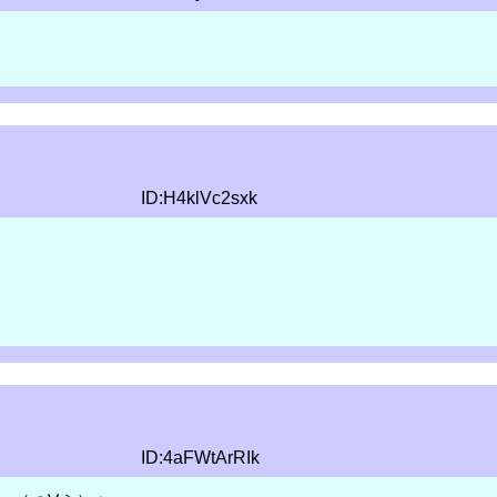
ID:H4klVc2sxk
ID:4aFWtArRIk