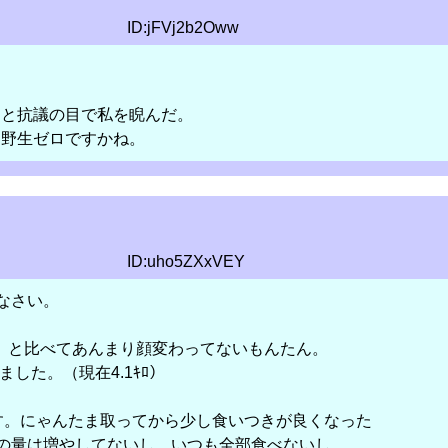
ID:jFVj2b2Oww
？
」と抗議の目で私を睨んだ。
は野生ゼロですかね。
ID:uho5ZXxVEY
なさい。
）と比べてあんまり顔変わってないもんたん。
ました。（現在4.1ｷﾛ）
す。にゃんたま取ってから少し食いつきが良くなった
の量は増やしてないし、いつも全部食べないし、