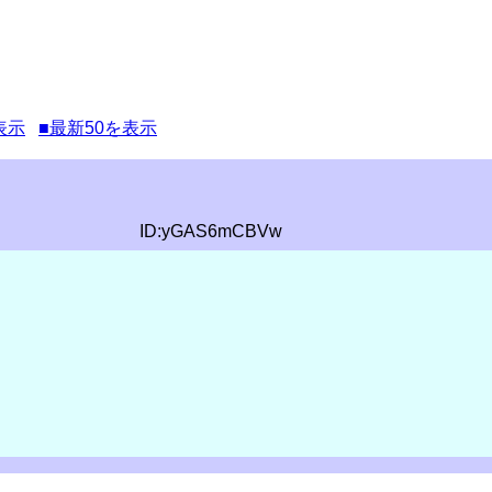
表示
■最新50を表示
ID:yGAS6mCBVw