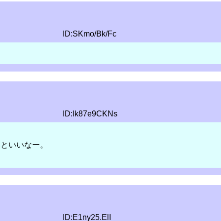
ID:SKmo/Bk/Fc
ID:lk87e9CKNs
いといいなー。
ID:E1ny25.ElI