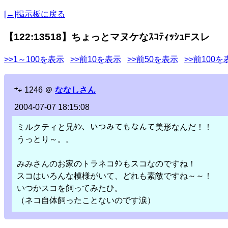
[←]掲示板に戻る
【122:13518】ちょっとマヌケなｽｺﾃｨｯｼｭFスレ
>>1～100を表示
>>前10を表示
>>前50を表示
>>前100を
🐾
1246
＠
ななしさん
2004-07-07 18:15:08
ミルクティと兄ﾀﾝ、いつみてもなんて美形なんだ！！
うっとり～。。
みみさんのお家のトラネコﾀﾝもスコなのですね！
スコはいろんな模様がいて、どれも素敵ですね～～！
いつかスコを飼ってみたひ。
（ネコ自体飼ったことないのです涙）