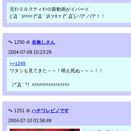
兄ﾀﾝミルクティﾀﾝの新動画がイパーイ
(;´Д｀)ﾊｧﾊｧ (*´Д｀)/lァ/lァ (*` Д´)／/ア／/ア！！
🐾
1250
＠
名無しさん
2004-07-09 10:23:29
>>1249
ワタシも見てきた～～！萌え死ぬ～～～！！
（*´Д｀*）ﾊｧﾊｧﾊｧﾊｧﾊｧﾊｧﾊｧﾊｧ
🐾
1251
＠
ハチワレピノです
2004-07-10 01:58:49