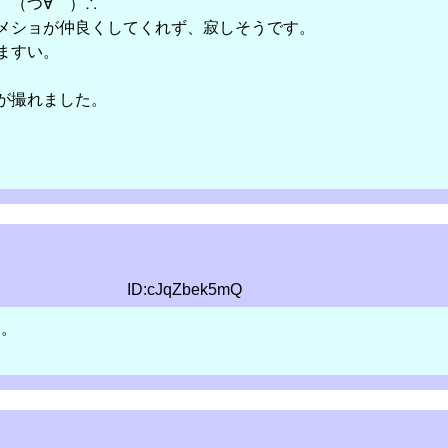
。（つ∀｀）∴
メショが仲良くしてくれず、寂しそうです。
ますい。
が撮れました。
ID:cJqZbek5mQ
に。