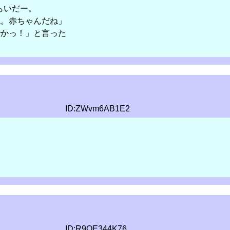
らいだー。
ね。赤ちゃんだね」
でかっ！」と言った
ID:ZWvm6AB1E2
ID:R9OE344K76