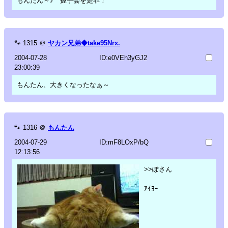
もんたん～♪ 握手会を是非！
🐾
1315
＠
ヤカン兄弟◆take95Nrx.
2004-07-28
ID:e0VEh3yGJ2
23:00:39
もんたん、大きくなったなぁ～
🐾
1316
＠
もんたん
2004-07-29
ID:mF8LOxP/bQ
12:13:56
>>ぽさん
ｱｲﾖｰ