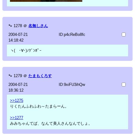
🐾
1278
＠
名無しさん
2004-07-21
ID:p4cReBo8fc
14:18:42
ヽ( ･∀･)ﾉｸﾞﾝﾎﾟｰ
🐾
1279
＠
たまもくろす
2004-07-21
ID:9xiFU3ihQw
18:36:12
>>1275
りくたんふわふわ～たまらーん。
>>1277
みみちゃんてば、なんて美人さんなんでしょ。