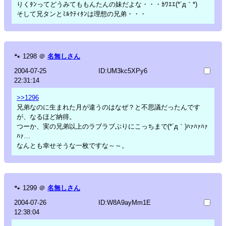
りくﾀﾝってどうみてももんたんの妹だよな・・・ｶﾜｴｴ(*´д｀*)
そして兄タンとﾐﾙｸﾃｨﾀﾝは理想の兄弟・・・
🐾
1298
＠
名無しさん
2004-07-25
ID:UM3kc5XPy6
22:31:14
>>1296
兄弟なのに生まれた月が違うのはなぜ？と不思議だったんです
が、なるほど納得。
つーか、実の兄弟以上のラブラブぶりにこっちまで(*´д｀)ﾊｧﾊｧﾊｧ
ﾊｧ…
なんとも幸せそうな一枚ですな～～。
🐾
1299
＠
名無しさん
2004-07-26
ID:W8A9ayMm1E
12:38:04