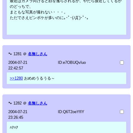
最近はカメラ向けると顔を逸らされるか、やたら接近してくるか
のどっちで、
まともな写真が撮れない・・・。
ただでさえピンボケが多いのに｡･ﾟ･(ﾉД`)･ﾟ･｡
🐾
1281
＠
名無しさん
2004-07-21
ID:e7OBUQvIuo
22:42:57
>>1280
おめめうるうる～
🐾
1282
＠
名無しさん
2004-07-21
ID:Q6T2oeYfIY
23:26:45
ﾊｱﾊｱ