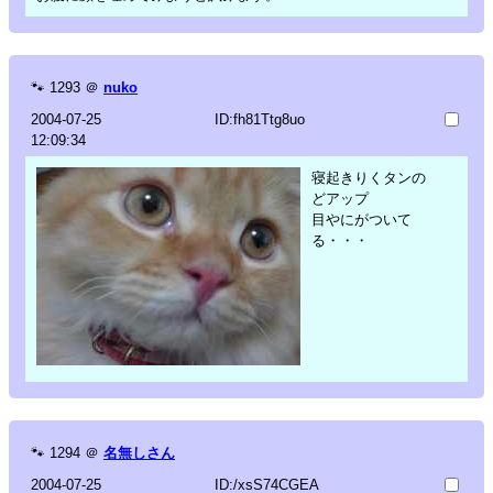
🐾
1293
＠
nuko
2004-07-25
ID:fh81Ttg8uo
12:09:34
寝起きりくタンの
どアップ
目やにがついて
る・・・
🐾
1294
＠
名無しさん
2004-07-25
ID:/xsS74CGEA