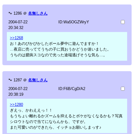
🐾
1286
＠
名無しさん
2004-07-22
ID:Wa5OGZWryY
20:34:32
>>1268
お！あのぴかぴかしたボール夢中に遊んでますか！
…夜店に売っててうちの子に買おうかどうか迷いました。
うちのは臆病スコなので光った途端逃げそうな気も…。
🐾
1287
＠
名無しさん
2004-07-22
ID:F6B/CgD/A2
20:38:19
>>1280
ぎえっ、かわええっ！！
もうちょい離れるかズームを抑えるとボケがなくなるかも？写真
シロウトなので当てにならんかも、ですが。
また可愛いのができたら、イッチョお願いしまっす♪