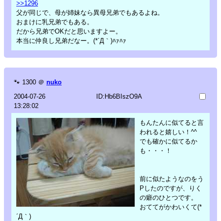
>>1296
父が同じで、母が姉妹なら異母兄弟でもあるよね。
おまけに乳兄弟でもある。
だから兄弟でOKだと思いますよー。
本当に仲良し兄弟だなー。(*´Д｀)ﾊｧﾊｧ
🐾
1300
＠
nuko
2004-07-26
ID:Hb6BIszO9A
13:28:02
もんたんに似てると言
われると嬉しい！^^
でも確かに似てるか
も・・・！
前に似たようなのをう
Pしたのですが、りく
の癖のひとつです。
おててがかわいくて(*
´Д｀)