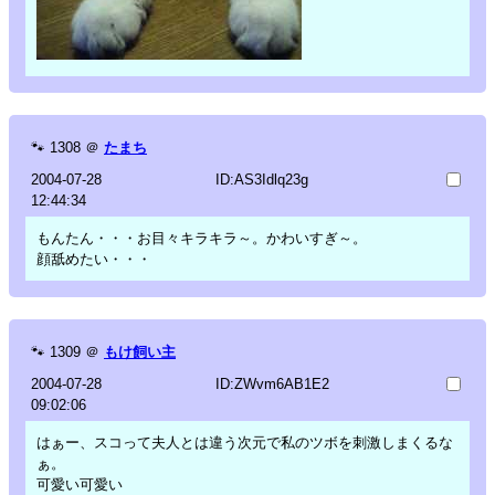
🐾
1308
＠
たまち
2004-07-28
ID:AS3Idlq23g
12:44:34
もんたん・・・お目々キラキラ～。かわいすぎ～。
顔舐めたい・・・
🐾
1309
＠
もけ飼い主
2004-07-28
ID:ZWvm6AB1E2
09:02:06
はぁー、スコって夫人とは違う次元で私のツボを刺激しまくるな
ぁ。
可愛い可愛い