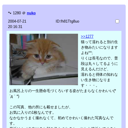
🐾
1280
＠
nuko
2004-07-21
ID:fh81Ttg8uo
20:16:31
>>1277
猫って濡れると別の生
き物みたいになります
よね^^;
りくは長毛なので、普
段は丸々してるように
見えるんだけど、
濡れると得体の知れな
い生き物になりま
す・・・。
お風呂上りの一生懸命毛づくろいする姿がたまらなくかわいい(*
´д｀*)
この写真、他の所にも載せましたが、
お気に入りの1枚なんです。
なかなかうまく撮れなくて、初めてかわいく撮れた写真なんで
す。