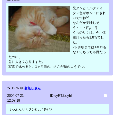
兄タンとミルクティー
タン色がホントにきれ
いでつね^^
なんだか美味しそ
う・・・(*´д｀*)
うちのりくは、今、体
重計ったら1.8㌔でし
た。
2ヶ月頃までは1キロも
なくてちっちゃ目だっ
たのに、
急に大きくなりますた。
写真で比べると、1ヶ月前の小ささが嘘のようでつ。
🐾
1276
＠
名無しさん
2004-07-21
ID:cyRTZx.ybI
12:07:19
うっふんりくタン(;´Д｀)ﾊｧﾊｧ