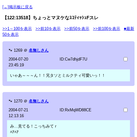
[←]掲示板に戻る
【122:13518】ちょっとマヌケなｽｺﾃｨｯｼｭFスレ
>>1～100を表示
>>前10を表示
>>前50を表示
>>前100を表示
■最新
50を表示
🐾
1269
＠
名無しさん
2004-07-20
ID:Cw7dhjdF7U
23:45:19
いゃあ～～～ん！！兄タソとミルクティ可愛いっ！！
🐾
1270
＠
名無しさん
2004-07-21
ID:RxMqWD88CE
12:13:16
み…見てる！こっちみてｒ
ﾊｱﾊｱ