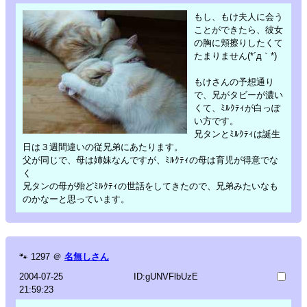
もし、もけ夫人に会う
ことができたら、彼女
の胸に頬擦りしたくて
たまりません(*´д｀*)
もけさんの予想通り
で、兄がタビーが濃い
くて、ﾐﾙｸﾃｨが白っぽ
い方です。
兄タンとﾐﾙｸﾃｨは誕生
日は３週間違いの従兄弟にあたります。
父が同じで、母は姉妹なんですが、ﾐﾙｸﾃｨの母は育児が得意でな
く
兄タンの母が殆どﾐﾙｸﾃｨの世話をしてきたので、兄弟みたいなも
のかなーと思っています。
🐾
1297
＠
名無しさん
2004-07-25
ID:gUNVFlbUzE
21:59:23