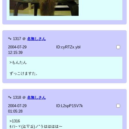
🐾
1317
＠
名無しさん
2004-07-29
ID:cyRTZx.ybI
12:15:39
>もんたん
ずっこけますた。
🐾
1318
＠
名無しさん
2004-07-29
ID:L2spP1SV7k
01:05:28
>1316
ﾀﾉｼｰヾ(≧∇≦)ノ"うはははは～