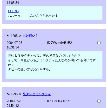
14:05:54
>>1293
おおーっ！ もんたんだと思った！
🐾
1295
＠
もけ飼い主
2004-07-25
ID:ZWvm6AB1E2
16:31:34
兄ﾀﾝとミルクティﾀｿは、実の兄弟なのでしょうか？
そして、今更どっちがミルクティたんなのか聞いても良いです
か？
タビーの濃い方が兄ﾀｿかすら。
🐾
1296
＠
兄タンとミルクティ
2004-07-25
ID:J5NDeY161Y
21:54:12