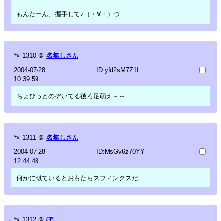
もんたーん、握手して♪（・∀・）つ
🐾
1310
＠
名無しさん
2004-07-28
ID:yfd2sM7Z1I
10:39:59
ちょびっとのぞいてる後ろ足萌え～～
🐾
1311
＠
名無しさん
2004-07-28
ID:MsGv6z70YY
12:44:48
何かに似ているとおもたらスフィンクスだ
🐾
1312
＠
ぽ