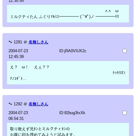
12:30:55
∧∧ ω
ミルクティたん ふぐりﾏﾙﾐｴ━━━━━ ( ﾟ∀ﾟ)ノ ━━━━━!!!
🐾
1291
＠
名無しさん
2004-07-23
ID:jRA0VIUX2c
12:45:39
え？ ω！ えぇ？？
ﾃｯｷﾘｵﾝ
ﾅﾉｺﾀﾞﾄ…
🐾
1292
＠
名無しさん
2004-07-23
ID:82bug3txXk
06:54:31
取り敢えず兄ﾀﾝとミルクティﾀﾝの
お腹に顔を埋めてみようと試みます。