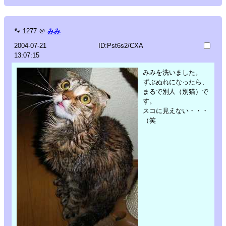
🐾
1277
＠
みみ
2004-07-21
ID:Pst6s2/CXA
13:07:15
みみを洗いました。
ずぶぬれになったら、
まるで別人（別猫）で
す。
スコに見えない・・・
（笑