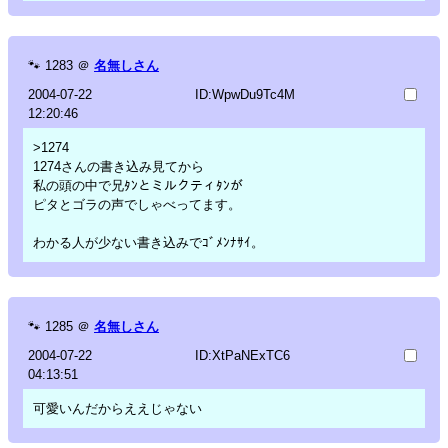
🐾
1283
＠
名無しさん
2004-07-22
ID:WpwDu9Tc4M
12:20:46
>1274
1274さんの書き込み見てから
私の頭の中で兄ﾀﾝとミルクティﾀﾝが
ピタとゴラの声でしゃべってます。
わかる人が少ない書き込みでｺﾞﾒﾝﾅｻｲ。
🐾
1285
＠
名無しさん
2004-07-22
ID:XtPaNExTC6
04:13:51
可愛いんだからええじゃない