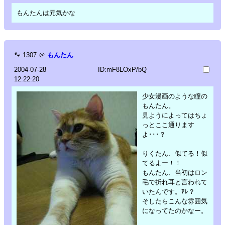
もんたんは元気かな
🐾
1307
＠
もんたん
2004-07-28
ID:mF8LOxP/bQ
12:22:20
少女漫画のような瞳の
もんたん。
見ようによってはちょ
っとここ通ります
よ･･･？
りくたん、似てる！似
てるよー！！
もんたん、当初はロン
毛で折れ耳と言われて
いたんです。ｱﾚ？
そしたらこんな雰囲気
になってたのかなー。