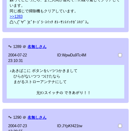
います。
同じ感じで掃除機もクリアしています。
>>1283
凸＼(ﾟ∀ﾟ )ﾋﾟﾀ･ｺﾞﾗ･ｽｲｯﾁ ｵﾄｰｻﾝｽｲｯﾁｶﾞｽｷﾃﾞｽ。
🐾
1289
＠
名無しさん
2004-07-22
ID:WpwDu9Tc4M
23:10:31
♪あきばこに ボタンをいつつかきまして
ひらがないつつ つけたなら
まがるストローアンテナにして
兄ﾀﾝスイッチの できあがり！！
🐾
1290
＠
名無しさん
2004-07-23
ID:JYpKf421tw