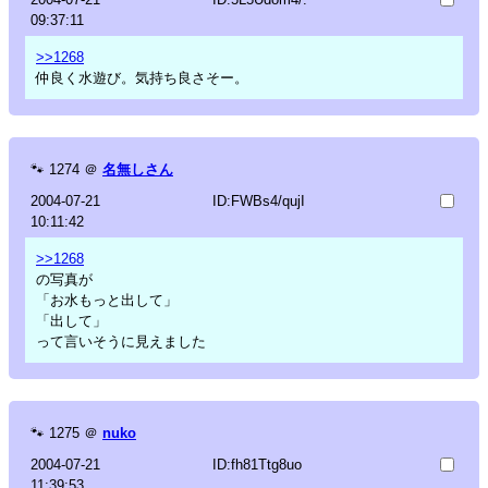
09:37:11
>>1268
仲良く水遊び。気持ち良さそー。
🐾
1274
＠
名無しさん
2004-07-21
ID:FWBs4/qujI
10:11:42
>>1268
の写真が
「お水もっと出して」
「出して」
って言いそうに見えました
🐾
1275
＠
nuko
2004-07-21
ID:fh81Ttg8uo
11:39:53