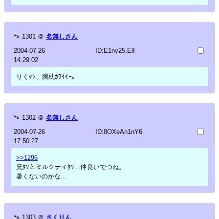
🐾
1301
＠
名無しさん
2004-07-26
ID:E1ny25.ElI
14:29:02
りくﾀﾝ、腕枕ｶﾜｲｲｰ。
🐾
1302
＠
名無しさん
2004-07-26
ID:8OXeAn1nY6
17:50:27
>>1296
兄ﾀｿとミルクティﾀｿ…仲良いでつね。
暑くないのかな…
🐾
1303
＠
さくりん