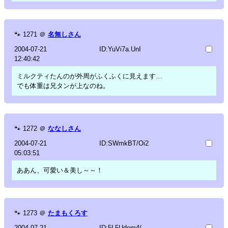
🐾
1271
＠
名無しさん
2004-07-21
ID:YuVi7a.UnI
12:40:42
ミルクティたんのが外周がふくふくに見えます…
でも体重は兄タンが上なのね。
🐾
1272
＠
ななしさん
2004-07-21
ID:SWmkBT/Oi2
05:03:51
ああん、可愛い＆美し～～！
🐾
1273
＠
たまもくろす
2004-07-21
ID:5L5Udom4/.