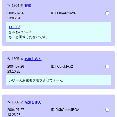
🐾
1304
＠
芽姫
2004-07-26
ID:8OXeAn1nY6
23:05:51
>>1303
きゃわいい～！
もっと画像くださいです。
🐾
1305
＠
名無しさん
2004-07-26
ID:hC8rqklAa2
23:10:20
いやーんお腹モフモフさせてぇーん
🐾
1306
＠
名無しさん
2004-07-27
ID:RXbGmm4BOA
13:23:26