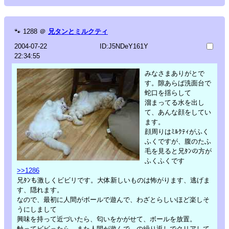
🐾
1288
＠
兄タンとミルクティ
2004-07-22
ID:J5NDeY161Y
22:34:55
みなさまありがとで
す。隙あらば洗面台で
蛇口を揺らして
溜まってる水を出し
て、あんな顔をしてい
ます。
顔周りはﾐﾙｸﾃｨがふく
ふくですが、腹のたふ
毛を見ると兄ﾀﾝの方が
ふくふくです
>>1286
兄ﾀﾝも激しくビビリです。大体新しいものは怖がります、逃げま
す、隠れます。
なので、最初に人間がボールで遊んで、わざとらしいほど楽しそ
うにしまして
興味を持って近づいたら、匂いをかがせて、ボールを放置。
触ってビビったら、また人間が遊んで…の繰り返しでクリアして