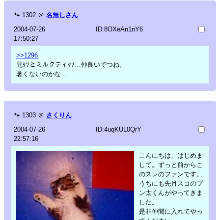
🐾
1302
＠
名無しさん
2004-07-26
ID:8OXeAn1nY6
17:50:27
>>1296
兄ﾀｿとミルクティﾀｿ…仲良いでつね。
暑くないのかな…
🐾
1303
＠
さくりん
2004-07-26
ID:4uqKUL0QrY
22:57:16
こんにちは、はじめま
して。ずっと前からこ
のスレのファンです。
うちにも先月スコのプ
ン太くんがやってきま
した。
是非仲間に入れてやっ