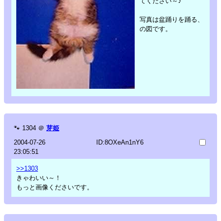
てください～♪
写真は盆踊りを踊る、
の図です。
🐾
1304
＠
芽姫
2004-07-26
ID:8OXeAn1nY6
23:05:51
>>1303
きゃわいい～！
もっと画像くださいです。