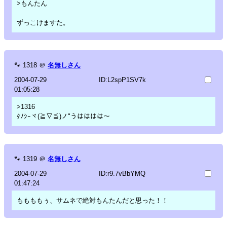
>もんたん
ずっこけますた。
🐾
1318
＠
名無しさん
2004-07-29
ID:L2spP1SV7k
01:05:28
>1316
ﾀﾉｼｰヾ(≧∇≦)ノ"うはははは～
🐾
1319
＠
名無しさん
2004-07-29
ID:r9.7vBbYMQ
01:47:24
ももももぅ、サムネで絶対もんたんだと思った！！