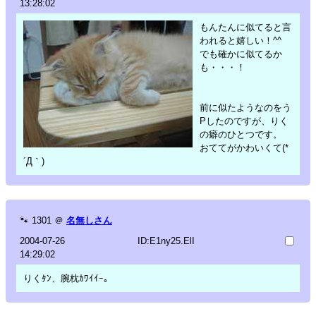
13:28:02
もんたんに似てると言
われると嬉しい！^^
でも確かに似てるか
も・・・！
前に似たようなのをう
Pしたのですが、りく
の癖のひとつです。
おててがかわいくて(*
´Д｀)
🐾
1301
＠
名無しさん
2004-07-26
ID:E1ny25.ElI
14:29:02
りくﾀﾝ、腕枕ｶﾜｲｲｰ。