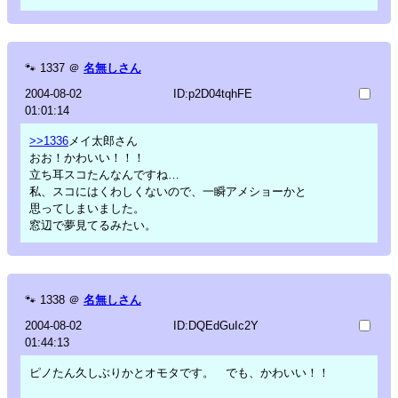
🐾
1337
＠
名無しさん
2004-08-02
ID:p2D04tqhFE
01:01:14
>>1336
メイ太郎さん
おお！かわいい！！！
立ち耳スコたんなんですね…
私、スコにはくわしくないので、一瞬アメショーかと
思ってしまいました。
窓辺で夢見てるみたい。
🐾
1338
＠
名無しさん
2004-08-02
ID:DQEdGuIc2Y
01:44:13
ピノたん久しぶりかとオモタです。 でも、かわいい！！