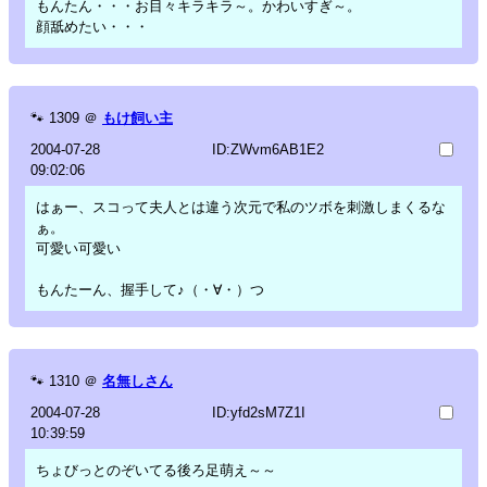
もんたん・・・お目々キラキラ～。かわいすぎ～。
顔舐めたい・・・
🐾
1309
＠
もけ飼い主
2004-07-28
ID:ZWvm6AB1E2
09:02:06
はぁー、スコって夫人とは違う次元で私のツボを刺激しまくるな
ぁ。
可愛い可愛い
もんたーん、握手して♪（・∀・）つ
🐾
1310
＠
名無しさん
2004-07-28
ID:yfd2sM7Z1I
10:39:59
ちょびっとのぞいてる後ろ足萌え～～