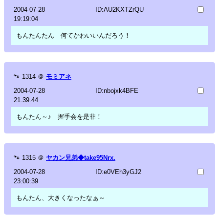
2004-07-28
ID:AU2KXTZrQU
19:19:04
もんたんたん 何てかわいいんだろう！
🐾
1314
＠
モミアネ
2004-07-28
ID:nbojxk4BFE
21:39:44
もんたん～♪ 握手会を是非！
🐾
1315
＠
ヤカン兄弟◆take95Nrx.
2004-07-28
ID:e0VEh3yGJ2
23:00:39
もんたん、大きくなったなぁ～