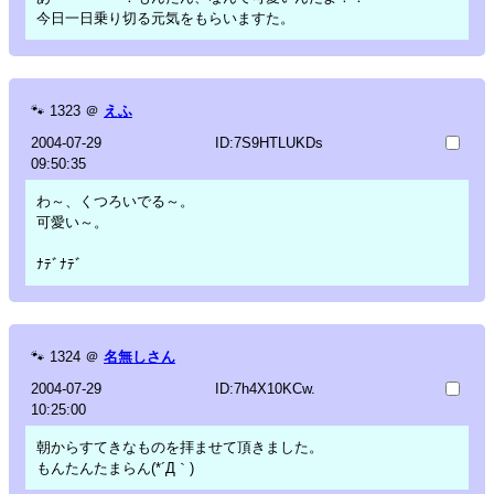
今日一日乗り切る元気をもらいますた。
🐾
1323
＠
えふ
2004-07-29
ID:7S9HTLUKDs
09:50:35
わ～、くつろいでる～。
可愛い～。
ﾅﾃﾞﾅﾃﾞ
🐾
1324
＠
名無しさん
2004-07-29
ID:7h4X10KCw.
10:25:00
朝からすてきなものを拝ませて頂きました。
もんたんたまらん(*´Д｀)