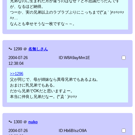
兄弟なのに生まれた月が違うのはなぜ？と不思議だったんです
が、なるほど納得。
つーか、実の兄弟以上のラブラブぶりにこっちまで(*´д｀)ﾊｧﾊｧﾊｧ
ﾊｧ…
なんとも幸せそうな一枚ですな～～。
🐾
1299
＠
名無しさん
2004-07-26
ID:W8A9ayMm1E
12:38:04
>>1296
父が同じで、母が姉妹なら異母兄弟でもあるよね。
おまけに乳兄弟でもある。
だから兄弟でOKだと思いますよー。
本当に仲良し兄弟だなー。(*´Д｀)ﾊｧﾊｧ
🐾
1300
＠
nuko
2004-07-26
ID:Hb6BIszO9A