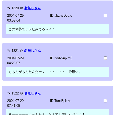
🐾
1320
＠
名無しさん
2004-07-29
ID:abzh5DJq.o
03:59:04
この体勢でテレビみてる～＾＾
🐾
1321
＠
名無しさん
2004-07-29
ID:rxyN9ujkmE
04:26:07
ももんがもんたんだーｖ ・・・・・・分厚い。
🐾
1322
＠
名無しさん
2004-07-29
ID:Tsnd8pKzr.
07:41:05
あーーーーー！もんたん、なんて可愛いんだよ！！