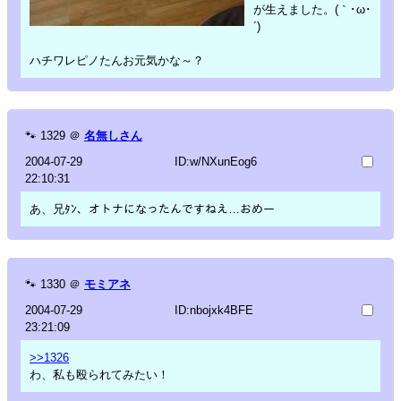
が生えました。(｀･ω･
´)
ハチワレピノたんお元気かな～？
🐾
1329
＠
名無しさん
2004-07-29
ID:w/NXunEog6
22:10:31
あ、兄ﾀﾝ、オトナになったんですねえ…おめー
🐾
1330
＠
モミアネ
2004-07-29
ID:nbojxk4BFE
23:21:09
>>1326
わ、私も殴られてみたい！