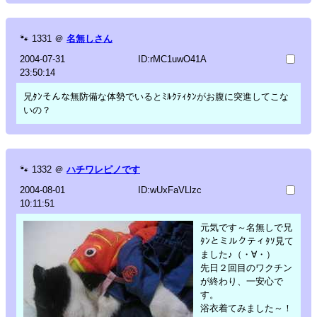
🐾
1331
＠
名無しさん
2004-07-31
ID:rMC1uwO41A
23:50:14
兄ﾀﾝそんな無防備な体勢でいるとﾐﾙｸﾃｨﾀﾝがお腹に突進してこな
いの？
🐾
1332
＠
ハチワレピノです
2004-08-01
ID:wUxFaVLlzc
10:11:51
元気です～名無しで兄
ﾀﾝとミルクティﾀｿ見て
ました♪（・∀・）
先日２回目のワクチン
が終わり、一安心で
す。
浴衣着てみました～！