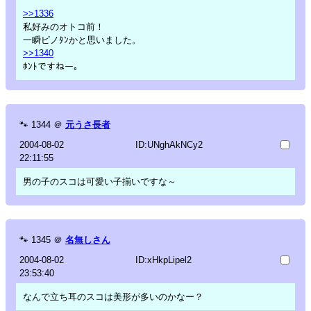
>>1336
私好みのオトコ前！
一瞬ピノﾀﾝかと思いました。
>>1340
ﾎﾝﾄですねー。
🐾
1344
＠
元うさ長者
2004-08-02
ID:UNghAkNCy2
22:11:55
男の子のスコは可愛い子揃いですな～
🐾
1345
＠
名無しさん
2004-08-02
ID:xHkpLipel2
23:53:40
なんで立ち耳のスコは美形が多いのかなー？