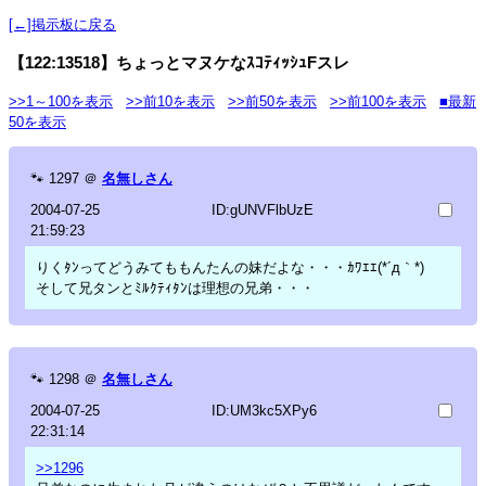
[←]掲示板に戻る
【122:13518】ちょっとマヌケなｽｺﾃｨｯｼｭFスレ
>>1～100を表示
>>前10を表示
>>前50を表示
>>前100を表示
■最新
50を表示
🐾
1297
＠
名無しさん
2004-07-25
ID:gUNVFlbUzE
21:59:23
りくﾀﾝってどうみてももんたんの妹だよな・・・ｶﾜｴｴ(*´д｀*)
そして兄タンとﾐﾙｸﾃｨﾀﾝは理想の兄弟・・・
🐾
1298
＠
名無しさん
2004-07-25
ID:UM3kc5XPy6
22:31:14
>>1296