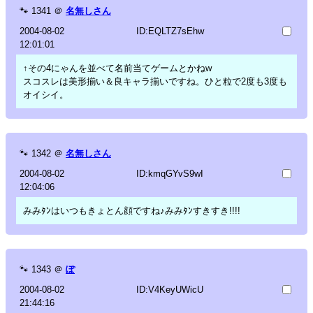
🐾
1341
＠
名無しさん
2004-08-02
ID:EQLTZ7sEhw
12:01:01
↑その4にゃんを並べて名前当てゲームとかねw
スコスレは美形揃い＆良キャラ揃いですね。ひと粒で2度も3度も
オイシイ。
🐾
1342
＠
名無しさん
2004-08-02
ID:kmqGYvS9wI
12:04:06
みみﾀﾝはいつもきょとん顔ですね♪みみﾀﾝすきすき!!!!
🐾
1343
＠
ぽ
2004-08-02
ID:V4KeyUWicU
21:44:16