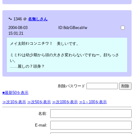
🐾
1346
＠
名無しさん
2004-08-03
ID:8dzGBecaVw
15:01:21
メイ太郎ﾀﾝコンニチワ！ 美しいです。
ミミﾀﾝは幼少期から頭の大きさ変わらないですねー。顔ちっさ
い。
……麗しの７頭身？
削除パスワード
■最新50を表示
≫次10を表示
≫次50を表示
≫次100を表示
≫1～100を表示
名前:
E-mail: