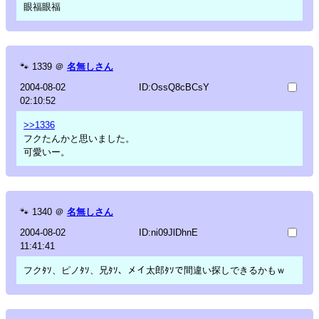
眼福眼福
🐾
1339
＠
名無しさん
2004-08-02
ID:OssQ8cBCsY
02:10:52
>>1336
フクたんかと思いました。
可愛いー。
🐾
1340
＠
名無しさん
2004-08-02
ID:ni09JlDhnE
11:41:41
フクﾀｿ、ピノﾀｿ、兄ﾀｿ、メイ太郎ﾀｿで間違い探しできるかもｗ