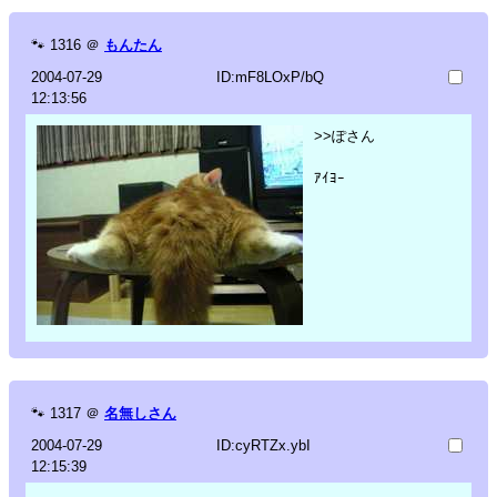
🐾
1316
＠
もんたん
2004-07-29
ID:mF8LOxP/bQ
12:13:56
>>ぽさん
ｱｲﾖｰ
🐾
1317
＠
名無しさん
2004-07-29
ID:cyRTZx.ybI
12:15:39