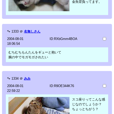
金魚背負ってます。
🐾
1333
＠
名無しさん
2004-08-01
ID:RXbGmm4BOA
18:06:54
むちむちもんたんをギューと抱いて
腕の中でモガモガされたい
🐾
1334
＠
みみ
2004-08-01
ID:R9OE344K76
22:59:22
スコ座りってこんな感
じなのでしょうか？
ちょっとちがう？