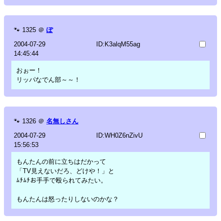
🐾
1325
＠
ぽ
2004-07-29
ID:K3alqM55ag
14:45:44
おぉー！
リッパなでん部～～！
🐾
1326
＠
名無しさん
2004-07-29
ID:WH0Z6nZivU
15:56:53
もんたんの前に立ちはだかって
「TV見えないだろ、どけや！」と
ﾑﾁﾑﾁお手手で殴られてみたい。
もんたんは怒ったりしないのかな？