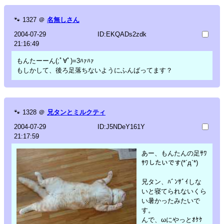
🐾
1327
＠
名無しさん
2004-07-29
ID:EKQADs2zdk
21:16:49
もんたーーん(;ﾟ∀ﾟ)=3ﾊｧﾊｧ
もしかして、後ろ足落ちないようにふんばってます？
🐾
1328
＠
兄タンとミルクティ
2004-07-29
ID:J5NDeY161Y
21:17:59
あー、もんたんの足ｻﾜ
ｻﾜしたいです(*´д`*)
兄タン、ﾊﾞﾝｻﾞｲしな
いと寝てられないくら
い暑かったみたいで
す。
んで、ωにやっとｵｹｹ