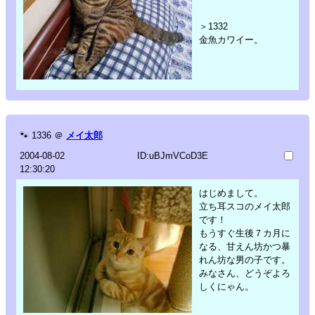
＞1332
金魚カワイー。
🐾
1336
＠
メイ太郎
2004-08-02
ID:uBJmVCoD3E
12:30:20
はじめまして。
立ち耳スコのメイ太郎
です！
もうすぐ生後７カ月に
なる、甘えん坊かつ暴
れん坊な男の子です。
みなさん、どうぞよろ
しくにゃん。