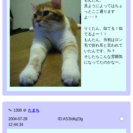
もんたん。
見ようによってはちょ
っとここ通ります
よ･･･？
りくたん、似てる！似
てるよー！！
もんたん、当初はロン
毛で折れ耳と言われて
いたんです。ｱﾚ？
そしたらこんな雰囲気
になってたのかなー。
🐾
1308
＠
たまち
2004-07-28
ID:AS3Idlq23g
12:44:34