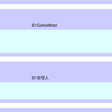
ID:GiehoMntzI
ID:管理人