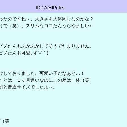
ID:1A/HIPgfcs
ったのですね～、大きさも大体同じなのかな？
けで（笑）。スリムなココたんうらやましい♪
ピノたんもふかふかしてそうでたまりません。
ノたんも可愛い(´▽｀)
けしておりました。可愛い子だなぁと…！
たとは、１ヶ月違いなのにこの差は一体（笑
割と普通サイズでしたよ～。
。
ぞ（笑