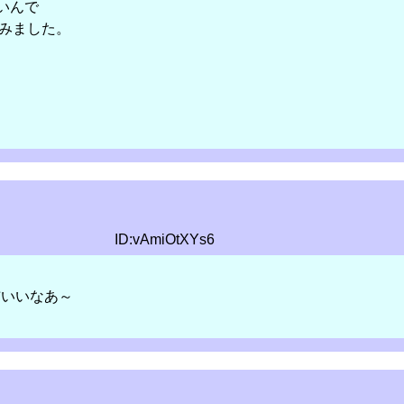
ないんで
てみました。
ID:vAmiOtXYs6
猫いいなあ～