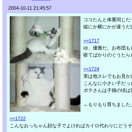
2004-10-11 21:45:57
ココたんと体重同じだ
縦にか横にかが違うだ
>>1717
ゆ、優雅だ。お布団も
寝てばかりのぐうたらピ
>>1724
実は他スレでもお見か
こんなに小さい子だっ
ポテさんは子猫の頃は
←もりもり育ちました
>>1722
こんなおっちゃん顔な子でよければカイロ代わりにどう