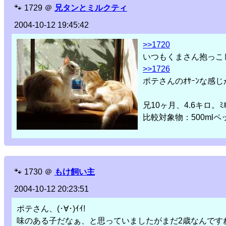
🐾
1729
＠
兄タンとミルクティ
2004-10-12 19:45:42
>>1720
いつもくまさん抱っこ
>>1726
ポテさんのｵｻｰﾝな感
兄10ヶ月、4.6キロ。ﾐﾙ
比較対象物：500ml
🐾
1730
＠
もけ飼い主
2004-10-12 20:23:51
ポテさん、(･∀･)ｲｲ!
味のある子だなぁ、と思っていましたがまだ2歳なんです