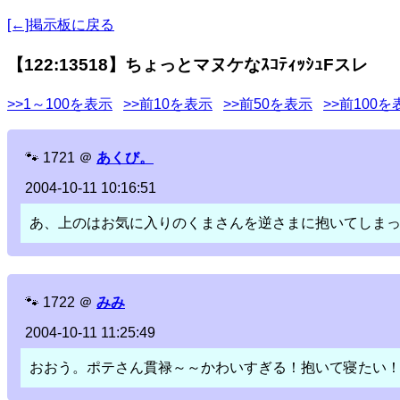
[←]掲示板に戻る
【122:13518】ちょっとマヌケなｽｺﾃｨｯｼｭFスレ
>>1～100を表示
>>前10を表示
>>前50を表示
>>前100を
🐾
1721
＠
あくび。
2004-10-11 10:16:51
あ、上のはお気に入りのくまさんを逆さまに抱いてしま
🐾
1722
＠
みみ
2004-10-11 11:25:49
おおう。ポテさん貫禄～～かわいすぎる！抱いて寝たい