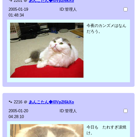
🐾
2201
＠
あんこたん◆l0Vp2I6kXo
2005-01-19
ID:管理人
01:48:34
今夜のカンズメはなん
だろう。
🐾
2216
＠
あんこたん◆l0Vp2I6kXo
2005-01-20
ID:管理人
04:28:10
今日も たれすぎ涙焼
け。