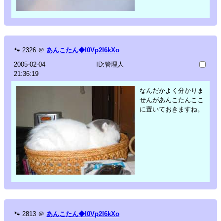
🐾
2326
＠
あんこたん◆l0Vp2I6kXo
2005-02-04
ID:管理人
21:36:19
なんだかよく分かりま
せんがあんこたんここ
に置いておきますね。
🐾
2813
＠
あんこたん◆l0Vp2I6kXo