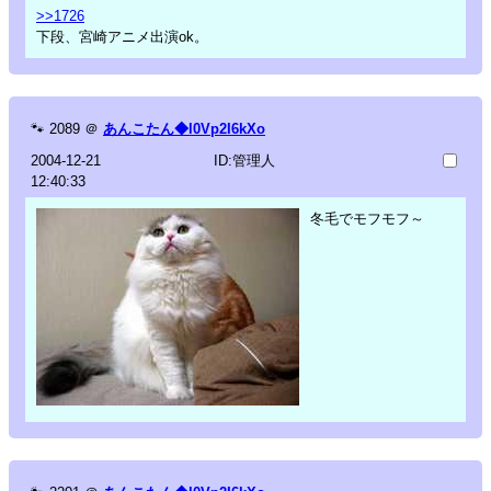
>>1726
下段、宮崎アニメ出演ok。
🐾
2089
＠
あんこたん◆l0Vp2I6kXo
2004-12-21
ID:管理人
12:40:33
冬毛でモフモフ～