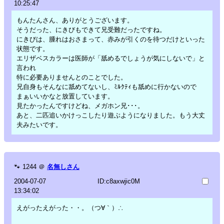
10:25:47
もんたんさん、ありがとうございます。
そうだった、にきびもできて兄受難だったですね。
にきびは、腫れはおさまって、赤みが引くのを待つだけといった
状態です。
エリザベスカラーは医師が「舐めるでしょうが気にしないで」と
言われ
特に必要ありませんとのことでした。
兄自身もそんなに舐めてないし、ﾐﾙｸﾃｨも舐めに行かないので
まぁいいかなと放置しています。
見たかったんですけどね、メガホン兄･･･。
あと、二匹追いかけっこしたり遊ぶようになりました。もう大丈
夫みたいです。
🐾
1244
＠
名無しさん
2004-07-07
ID:c8axwjic0M
13:34:02
えがったえがった・・。（つ∀｀）∴