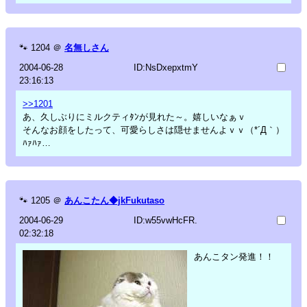
🐾
1204
＠
名無しさん
2004-06-28
ID:NsDxepxtmY
23:16:13
>>1201
あ、久しぶりにミルクティﾀﾝが見れた～。嬉しいなぁｖ
そんなお顔をしたって、可愛らしさは隠せませんよｖｖ（*´Д｀）
ﾊｧﾊｧ…
🐾
1205
＠
あんこたん◆jkFukutaso
2004-06-29
ID:w55vwHcFR.
02:32:18
あんこタン発進！！