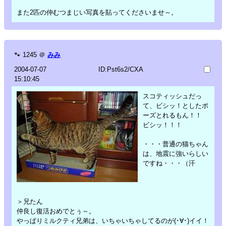
また2匹の仲むつまじい写真を貼ってくださいませ～。
🐾
1245
＠
みみ
2004-07-07
ID:Pst6s2/CXA
15:10:45
スコティッシュだっ
て、ビシッ！としたポ
ーズとれるもん！！
ビシッ！！！
・・・普通の猫ちゃん
は、地震に強いらしい
ですね・・・（汗
＞兄たん
仲良し復活おめでとぅ～。
やっぱりミルクティ兄弟は、いちゃいちゃしてるのが(･∀･)イイ！