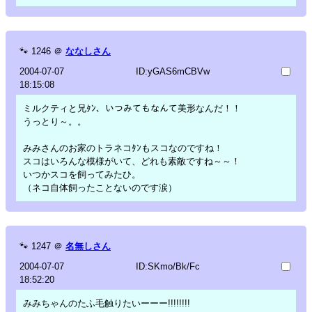
🐾
1246
＠
ななしさん
2004-07-07
ID:yGAS6mCBVw
18:15:08
ミルクティと兄ﾀﾝ、いつみてもなんて美形なんだ！！
うっとり～。。
みみさんのお家のトラネコﾀﾝもスコなのですね！
スコはいろんな模様がいて、どれも素敵ですね～～！
いつかスコを飼ってみたひ。
（ネコ自体飼ったことないのです涙）
🐾
1247
＠
名無しさん
2004-07-07
ID:SKmo/Bk/Fc
18:52:20
みみちゃんのたふ毛触りたいーーー!!!!!!!!