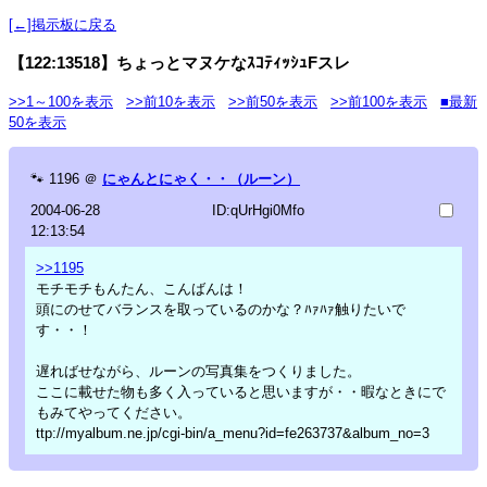
[←]掲示板に戻る
【122:13518】ちょっとマヌケなｽｺﾃｨｯｼｭFスレ
>>1～100を表示
>>前10を表示
>>前50を表示
>>前100を表示
■最新
50を表示
🐾
1196
＠
にゃんとにゃく・・（ルーン）
2004-06-28
ID:qUrHgi0Mfo
12:13:54
>>1195
モチモチもんたん、こんばんは！
頭にのせてバランスを取っているのかな？ﾊｧﾊｧ触りたいで
す・・！
遅ればせながら、ルーンの写真集をつくりました。
ここに載せた物も多く入っていると思いますが・・暇なときにで
もみてやってください。
ttp://myalbum.ne.jp/cgi-bin/a_menu?id=fe263737&album_no=3