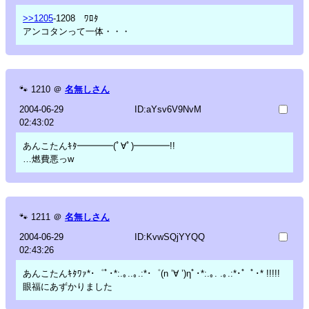
>>1205
-1208 ﾜﾛﾀ
アンコタンって一体・・・
🐾
1210
＠
名無しさん
2004-06-29
ID:aYsv6V9NvM
02:43:02
あんこたんｷﾀ━━━━(ﾟ∀ﾟ)━━━━!!
…燃費悪っw
🐾
1211
＠
名無しさん
2004-06-29
ID:KvwSQjYYQQ
02:43:26
あんこたんｷﾀﾜｧ*･゜ﾟ･*:.｡..｡.:*･゜(n ’∀ ’)ηﾟ･*:.｡. .｡.:*･゜ﾟ･* !!!!!
眼福にあずかりました