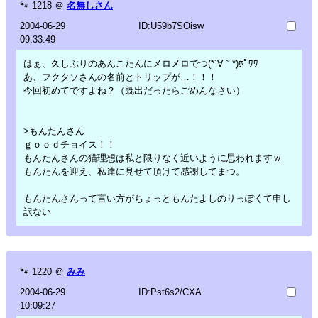
🐾
1218
＠
名無しさん
2004-06-29
ID:U59b7SOisw
09:33:49
はぁ、久しぶりのあんこたんにメロメロでつ(*´∀｀*)ﾎﾟﾜﾜ
あ、フクタソさんの名前とトリップが…！！！
今回初めてですよね？（既出だったらごめんなさい）
>もんたんさん
ｇｏｏｄチョイス！！
もんたんさんの猫理想は私と限りなく近いように思われますｗ
もんたんを迎え、私達に見せて頂けて感謝してまつ。
もんたんさんって言い方がちょっともんたよしのりっぽくて申し
訳ない
🐾
1220
＠
みみ
2004-06-29
ID:Pst6s2/CXA
10:09:27