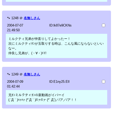
🐾
1248
＠
名無しさん
2004-07-07
ID:lk87e9CKNs
21:49:50
ミルクティ兄弟が仲直りしてよかったー！
次にミルクティﾀﾝが玉取りする時は、こんな風にならないといい
なー。
仲良し兄弟が、(・∀・)ｲｲ!
🐾
1249
＠
名無しさん
2004-07-09
ID:E1ny25.ElI
01:42:44
兄ﾀﾝミルクティﾀﾝの新動画がイパーイ
(;´Д｀)ﾊｧﾊｧ (*´Д｀)/lァ/lァ (*` Д´)／/ア／/ア！！