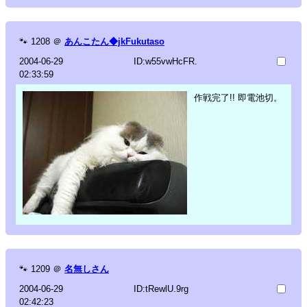
🐾
1208
＠
あんこたん◆jkFukutaso
2004-06-29
ID:w55vwHcFR.
02:33:59
作戦完了!! 即電池切。
🐾
1209
＠
名無しさん
2004-06-29
ID:tRewlU.9rg
02:42:23