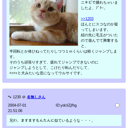
ニキビで腫れちゃいま
したよ、ﾌﾟｸｰ。
>>1203
ほんとにスコなのか疑
ってしまいます。
紐の先に毛玉がついた
ので遊んでて興奮する
と、
半回転とか体ひねってたりしつつ１ｍくらいは軽くジャンプしま
す。
そのうち頑張りすぎて、疲れてジャンプできないのに
ジャンプしようとして、こけたり転んだりして、
ﾊｯﾊｯと犬みたいな息になってウルサイです。
🐾
1230
＠
名無しさん
2004-07-01
ID:ydcliZjfhg
21:51:06
兄ﾀﾝ、ますますもんたんに似ているような・・・。