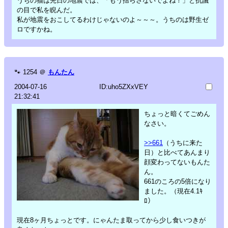
うちの猫は先日の地震では、「もう揺らさないでよね！」と抗議
の目で私を睨んだ。
私が地震をおこしてるわけじゃないのよ～～～。うちのは野生ゼ
ロですかね。
🐾
1254
＠
もんたん
2004-07-16
ID:uho5ZXxVEY
21:32:41
ちょっと暗くてごめん
なさい。
>>661
（うちに来た
日）と比べてあんまり
顔変わってないもんた
ん。
661のころの5倍になり
ました。（現在4.1ｷ
ﾛ）
現在8ヶ月ちょっとです。にゃんたま取ってから少し食いつきが