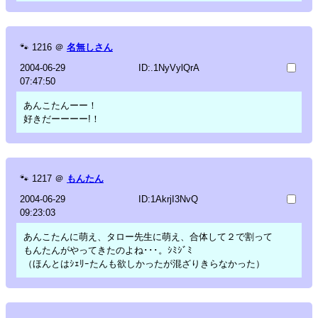
🐾
1216
＠
名無しさん
2004-06-29
ID:.1NyVylQrA
07:47:50
あんこたんーー！
好きだーーーー!！
🐾
1217
＠
もんたん
2004-06-29
ID:1AkrjI3NvQ
09:23:03
あんこたんに萌え、タロー先生に萌え、合体して２で割って
もんたんがやってきたのよね･･･。ｼﾐｼﾞﾐ
（ほんとはｼｪﾘｰたんも欲しかったが混ざりきらなかった）