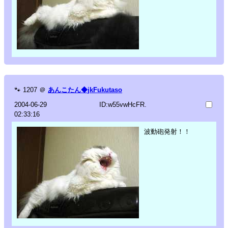
🐾
1207
＠
あんこたん◆jkFukutaso
2004-06-29
ID:w55vwHcFR.
02:33:16
波動砲発射！！