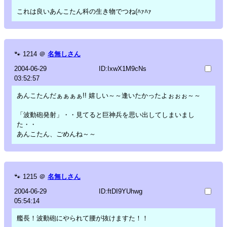
これは良いあんこたん科の生き物でつね(ﾊｧﾊｧ
🐾
1214
＠
名無しさん
2004-06-29
ID:IxwX1M9cNs
03:52:57
あんこたんだぁぁぁぁ!! 嬉しい～～逢いたかったよぉぉぉ～～
「波動砲発射」・・見てると巨神兵を思い出してしまいまし
た・・
あんこたん、ごめんね～～
🐾
1215
＠
名無しさん
2004-06-29
ID:ftDI9YUhwg
05:54:14
艦長！波動砲にやられて腰が抜けますた！！