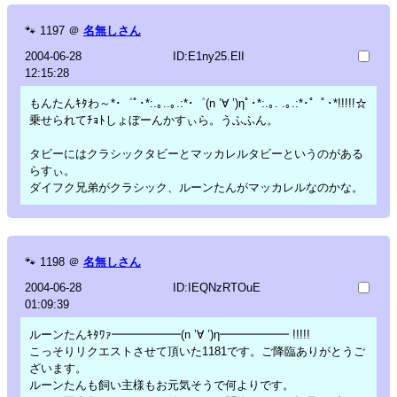
🐾
1197
＠
名無しさん
2004-06-28
ID:E1ny25.ElI
12:15:28
もんたんｷﾀわ～*･゜ﾟ･*:.｡..｡.:*･゜(n ’∀ ’)ηﾟ･*:.｡. .｡.:*･゜ﾟ･*!!!!!☆
乗せられてﾁｮﾄしょぼーんかすぃら。うふふん。
タビーにはクラシックタビーとマッカレルタビーというのがある
らすぃ。
ダイフク兄弟がクラシック、ルーンたんがマッカレルなのかな。
🐾
1198
＠
名無しさん
2004-06-28
ID:IEQNzRTOuE
01:09:39
ルーンたんｷﾀﾜｧ━━━━━━(n ’∀ ’)η━━━━━━ !!!!!
こっそりリクエストさせて頂いた1181です。ご降臨ありがとうご
ざいます。
ルーンたんも飼い主様もお元気そうで何よりです。