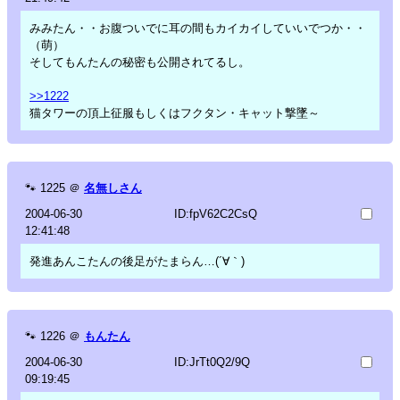
みみたん・・お腹ついでに耳の間もカイカイしていいでつか・・
（萌）
そしてもんたんの秘密も公開されてるし。
>>1222
猫タワーの頂上征服もしくはフクタン・キャット撃墜～
🐾
1225
＠
名無しさん
2004-06-30
ID:fpV62C2CsQ
12:41:48
発進あんこたんの後足がたまらん…(´∀｀)
🐾
1226
＠
もんたん
2004-06-30
ID:JrTt0Q2/9Q
09:19:45