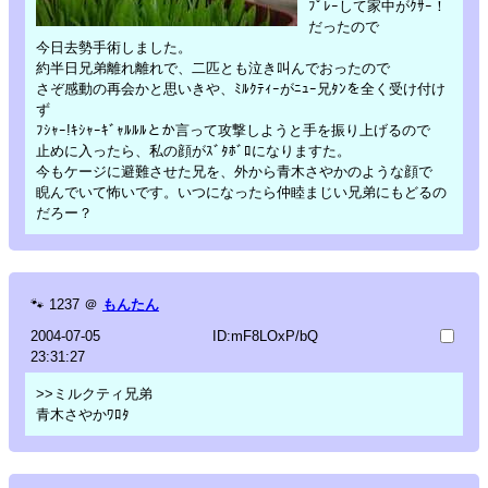
ﾌﾟﾚｰして家中がｸｻｰ！
だったので
今日去勢手術しました。
約半日兄弟離れ離れで、二匹とも泣き叫んでおったので
さぞ感動の再会かと思いきや、ﾐﾙｸﾃｨｰがﾆｭｰ兄ﾀﾝを全く受け付け
ず
ﾌｼｬｰ!ｷｼｬｰｷﾞｬﾙﾙﾙとか言って攻撃しようと手を振り上げるので
止めに入ったら、私の顔がｽﾞﾀﾎﾞﾛになりますた。
今もケージに避難させた兄を、外から青木さやかのような顔で
睨んでいて怖いです。いつになったら仲睦まじい兄弟にもどるの
だろー？
🐾
1237
＠
もんたん
2004-07-05
ID:mF8LOxP/bQ
23:31:27
>>ミルクティ兄弟
青木さやかﾜﾛﾀ