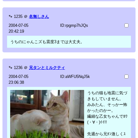
🐾
1235
＠
名無しさん
2004-07-05
ID:rpgmp7hJQs
20:42:19
うちのにゃんこズも震度3までは大丈夫。
🐾
1236
＠
兄タンとミルクティ
2004-07-05
ID:aWFU5NqJ5k
23:06:38
うちの猫も地震に気づ
きもしていません。
みみたん、そっかー怖
かったのかー。
繊細な乙女ちゃんでｶﾜ
(・∀・)ｲｲ!!
先週から兄ﾀﾝ激しくｽ