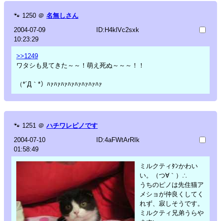
🐾
1250
＠
名無しさん
2004-07-09
ID:H4klVc2sxk
10:23:29
>>1249
ワタシも見てきた～～！萌え死ぬ～～～！！
（*´Д｀*）ﾊｧﾊｧﾊｧﾊｧﾊｧﾊｧﾊｧﾊｧ
🐾
1251
＠
ハチワレピノです
2004-07-10
ID:4aFWtArRIk
01:58:49
ミルクティﾀﾝかわい
い。（つ∀｀）∴
うちのピノは先住猫ア
メショが仲良くしてく
れず、寂しそうです。
ミルクティ兄弟うらや