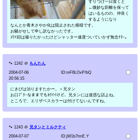
すりつけ一日置くと
←微妙な距離を保って
はいるものの、仲良く
するようになり
なんとか青木さやか化は阻止された模様です。
お騒がせして申し訳なかったです。
ｺﾜｲ顔は撮りたかったけどシャッター速度ついていかず無念ﾅﾘｰ。
🐾
1242
＠
もんたん
2004-07-06
ID:mF8LOxP/bQ
20:56:15
にきびは治りますたかー。＞兄タン
お口ﾌﾟｸｰなままでもｶﾜｲｲけど、兄タンには迷惑な話よね。
ところで、エリザベスカラーは付けてないんですね。
🐾
1243
＠
兄タンとミルクティ
2004-07-07
ID:jW1b7tmE.Y