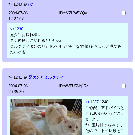
🐾
1240
＠
ぽ
2004-07-06
ID:cVZIRe5YQo
12:27:07
>>1236
兄タンお疲れ様～
早く仲良しに戻れるといいね
ミルクティタンのﾌｼｬｰ!ｷｼｬｰｷﾞｬﾙﾙﾙ！なｺﾜｲ顔もちょっと見てみ
たいかも・・・
🐾
1241
＠
兄タンとミルクティ
2004-07-06
ID:aWFU5NqJ5k
20:35:39
>>1237
-1240
ご心配、アドバイスど
うもありがとうござい
ました。
ﾁｯｺ玉片付けちゃって
たので、トイレ砂をこ