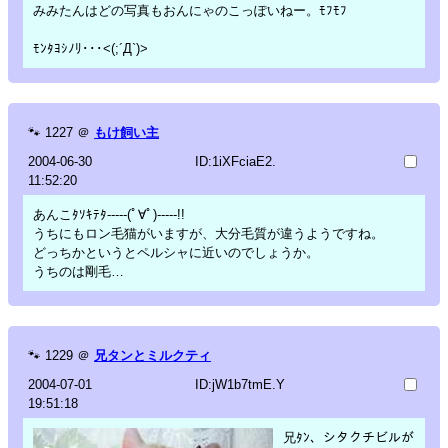
みみたんはどの写真もおんにゃのこっぽいねー。ﾓﾌﾓﾌ
ﾓﾝﾀﾖｼﾉﾘ･･･<(;´Д`)>
🐾
1227
＠
もけ飼い主
2004-06-30
ID:1iXFciaE2.
11:52:20
あんこﾀｿｷﾃﾀ-----(ﾟ∀ﾟ)-----!!
うちにもロン毛猫がいますが、大分毛質が違うようですね。
どっちかというとペルシャに近いのでしょうか。
うちのは剛毛…
🐾
1229
＠
兄タンとミルクティ
2004-07-01
ID:jW1b7tmE.Y
19:51:18
兄ﾀﾝ、シタクチビルが