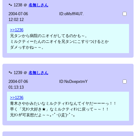
🐾
1238
＠
名無しさん
2004-07-06
ID:oMsfff4U7.
12:02:12
>>1236
兄タンから病院のニオイがしてるのかも～。
ミルクティーたんのニオイを兄タンにこすりつけるとか
ダメっすかね～～。
🐾
1239
＠
名無しさん
2004-07-06
ID:NsDxepxtmY
01:13:13
>>1236
青木さやかみたいなミルクティﾀﾝなんてイヤだーーーっ！！
早く「兄ﾀﾝ大好き★」なミルクティﾀﾝに戻って～～！！
兄ﾀﾝが可哀想だよ～～｡･ﾟ･(ﾉД`)･ﾟ･｡