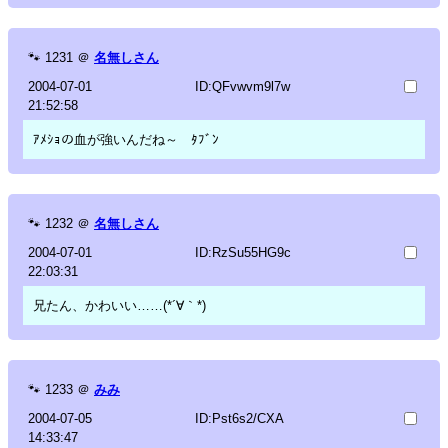
🐾
1231
＠
名無しさん
2004-07-01
ID:QFvwvm9l7w
21:52:58
ｱﾒｼｮの血が強いんだね～ ﾀﾌﾞﾝ
🐾
1232
＠
名無しさん
2004-07-01
ID:RzSu55HG9c
22:03:31
兄たん、かわいい……(*´∀｀*)
🐾
1233
＠
みみ
2004-07-05
ID:Pst6s2/CXA
14:33:47