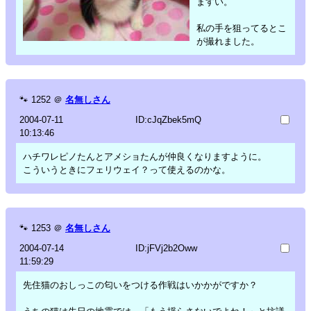
ますい。
私の手を狙ってるとこ
が撮れました。
🐾
1252
＠
名無しさん
2004-07-11
ID:cJqZbek5mQ
10:13:46
ハチワレピノたんとアメショたんが仲良くなりますように。
こういうときにフェリウェイ？って使えるのかな。
🐾
1253
＠
名無しさん
2004-07-14
ID:jFVj2b2Oww
11:59:29
先住猫のおしっこの匂いをつける作戦はいかかがですか？