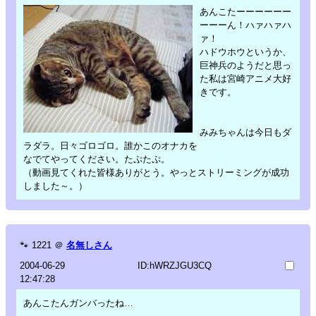
あんこたーーーーーー
ーーーん！ハァハァハ
ァ！
ハドウホウというか、
巨神兵のようだと思っ
た私は宮崎アニメ大好
きです。
みみちゃんは今日もダ
ラダラ。日々ゴロゴロ。誰かこのオナカを
なでてやってください。たぷたぷ。
（動画見てくれた皆様ありがとう。やっとストリーミングが成功
しました～。）
🐾
1221
＠
名無しさん
2004-06-29
ID:hWRZJGU3CQ
12:47:28
あんこたんガンバったね…