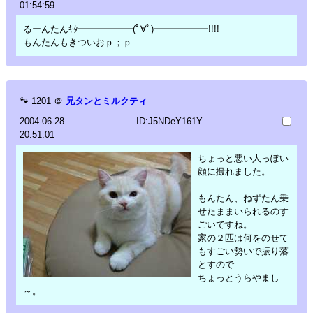
01:54:59
るーんたんｷﾀ━━━━━━(ﾟ∀ﾟ)━━━━━━!!!!
もんたんもきついおｐ；ｐ
🐾
1201
＠
兄タンとミルクティ
2004-06-28
ID:J5NDeY161Y
20:51:01
ちょっと悪い人っぽい
顔に撮れました。
もんたん、ねずたん乗
せたままいられるのす
ごいですね。
家の２匹は何をのせて
もすごい勢いで振り落
とすので
ちょっとうらやまし
～。