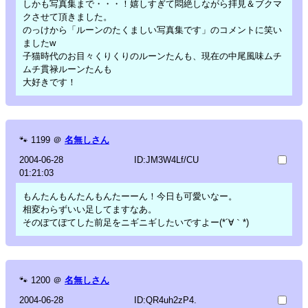
しかも写真集まで・・・！嬉しすぎて悶絶しながら拝見＆ブクマ
クさせて頂きました。
のっけから「ルーンのたくましい写真集です」のコメントに笑い
ましたw
子猫時代のお目々くりくりのルーンたんも、現在の中尾風味ムチ
ムチ貫禄ルーンたんも
大好きです！
🐾
1199
＠
名無しさん
2004-06-28
ID:JM3W4Lf/CU
01:21:03
もんたんもんたんもんたーーん！今日も可愛いなー。
相変わらずいい足してますなあ。
そのぽてぽてした前足をニギニギしたいですよー(*´∀｀*)
🐾
1200
＠
名無しさん
2004-06-28
ID:QR4uh2zP4.