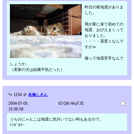
昨日の夜地震がありま
した。
我が家に来て初めての
地震、おびえまくって
おりました。
・・・・震度１なんで
すがｗ
猫って地震苦手なんで
しょうか。
（実家の犬は結構平気だった）
🐾
1234
＠
名無しさん
2004-07-05
ID:Q8i.4kqTJE
15:06:58
うちのにゃんこは地震に気付いてない時もあるので。
ﾅﾝﾀﾞｶﾅｰ