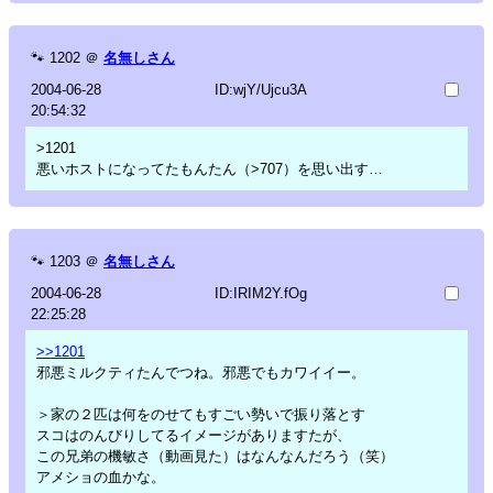
🐾
1202
＠
名無しさん
2004-06-28
ID:wjY/Ujcu3A
20:54:32
>1201
悪いホストになってたもんたん（>707）を思い出す…
🐾
1203
＠
名無しさん
2004-06-28
ID:IRIM2Y.fOg
22:25:28
>>1201
邪悪ミルクティたんでつね。邪悪でもカワイイー。
＞家の２匹は何をのせてもすごい勢いで振り落とす
スコはのんびりしてるイメージがありますたが、
この兄弟の機敏さ（動画見た）はなんなんだろう（笑）
アメショの血かな。