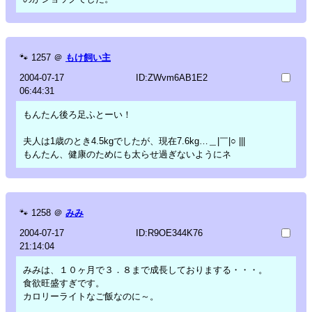
🐾
1257
＠
もけ飼い主
2004-07-17
ID:ZWvm6AB1E2
06:44:31
もんたん後ろ足ふとーい！
夫人は1歳のとき4.5kgでしたが、現在7.6kg…＿|￣|○ |||
もんたん、健康のためにも太らせ過ぎないようにネ
🐾
1258
＠
みみ
2004-07-17
ID:R9OE344K76
21:14:04
みみは、１０ヶ月で３．８まで成長しておりまする・・・。
食欲旺盛すぎです。
カロリーライトなご飯なのに～。