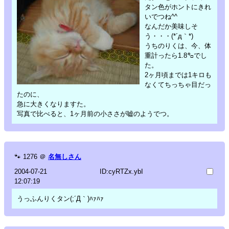
タン色がホントにきれ
いでつね^^
なんだか美味しそ
う・・・(*´д｀*)
うちのりくは、今、体
重計ったら1.8㌔でし
た。
2ヶ月頃までは1キロも
なくてちっちゃ目だっ
たのに、
急に大きくなりますた。
写真で比べると、1ヶ月前の小ささが嘘のようでつ。
🐾
1276
＠
名無しさん
2004-07-21
ID:cyRTZx.ybI
12:07:19
うっふんりくタン(;´Д｀)ﾊｧﾊｧ