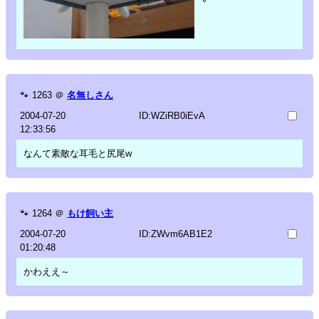
🐾
1263
＠
名無しさん
2004-07-20
ID:WZiRB0iEvA
12:33:56
なんて素敵な耳毛と尻尾w
🐾
1264
＠
もけ飼い主
2004-07-20
ID:ZWvm6AB1E2
01:20:48
かわええ～