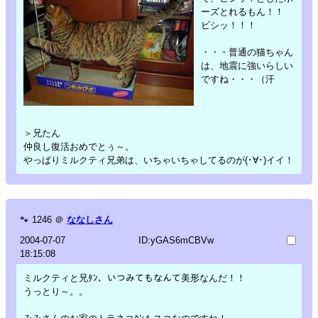
ーズとれるもん！！
ビシッ！！！
・・・普通の猫ちゃん
は、地震に強いらしい
ですね・・・（汗
＞兄たん
仲良し復活おめでとぅ～。
やっぱりミルクティ兄弟は、いちゃいちゃしてるのが(･∀･)イイ！
🐾
1246
＠
ななしさん
2004-07-07
ID:yGAS6mCBVw
18:15:08
ミルクティと兄ﾀﾝ、いつみてもなんて美形なんだ！！
うっとり～。。