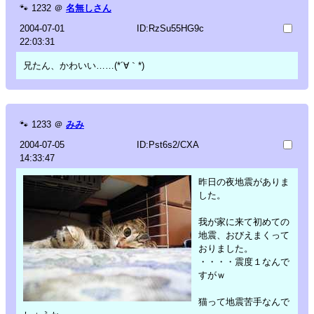
🐾
1232
＠
名無しさん
2004-07-01
ID:RzSu55HG9c
22:03:31
兄たん、かわいい……(*´∀｀*)
🐾
1233
＠
みみ
2004-07-05
ID:Pst6s2/CXA
14:33:47
昨日の夜地震がありま
した。
我が家に来て初めての
地震、おびえまくって
おりました。
・・・・震度１なんで
すがｗ
猫って地震苦手なんで