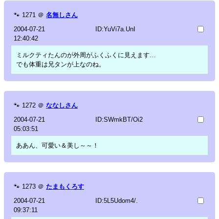
🐾
1271
＠
名無しさん
2004-07-21
ID:YuVi7a.UnI
12:40:42
ミルクティたんのが外周がふくふくに見えます…
でも体重は兄タンが上なのね。
🐾
1272
＠
ななしさん
2004-07-21
ID:SWmkBT/Oi2
05:03:51
ああん、可愛い＆美し～～！
🐾
1273
＠
たまもくろす
2004-07-21
ID:5L5Udom4/.
09:37:11