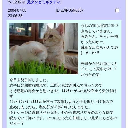
🐾
1236
＠
兄タンとミルクティ
2004-07-05
ID:aWFU5NqJ5k
23:06:38
うちの猫も地震に気づ
きもしていません。
みみたん、そっかー怖
かったのかー。
繊細な乙女ちゃんでｶﾜ
(・∀・)ｲｲ!!
先週から兄ﾀﾝ激しくｽ
ﾌﾟﾚｰして家中がｸｻｰ！
だったので
今日去勢手術しました。
約半日兄弟離れ離れで、二匹とも泣き叫んでおったので
さぞ感動の再会かと思いきや、ﾐﾙｸﾃｨｰがﾆｭｰ兄ﾀﾝを全く受け付け
ず
ﾌｼｬｰ!ｷｼｬｰｷﾞｬﾙﾙﾙとか言って攻撃しようと手を振り上げるので
止めに入ったら、私の顔がｽﾞﾀﾎﾞﾛになりますた。
今もケージに避難させた兄を、外から青木さやかのような顔で
睨んでいて怖いです。いつになったら仲睦まじい兄弟にもどるの
だろー？