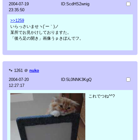
2004-07-19
ID:ScdHS2wnig
23:35:50
>>1259
いらっさいませヽ(´ー｀)ノ
某所でお見かけしておりますた。
「後ろ足の開き」画像うｐきぼんでフ。
🐾
1261
＠
nuko
2004-07-20
ID:5L0NNK3KgQ
12:27:17
これでつね^^?