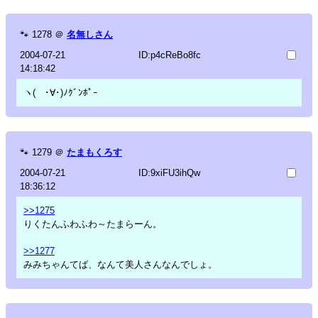
🐾
1278
＠
名無しさん
2004-07-21
ID:p4cReBo8fc
14:18:42
ヽ( ･∀･)ﾉｸﾞﾝﾎﾟｰ
🐾
1279
＠
たまもくろす
2004-07-21
ID:9xiFU3ihQw
18:36:12
>>1275
りくたんふわふわ～たまらーん。
>>1277
みみちゃんてば、なんて美人さんなんでしょ。