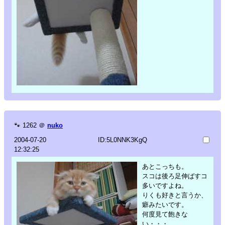
🐾
1262
＠
nuko
2004-07-20
ID:5L0NNK3KgQ
12:32:25
あとこっちも。
スコは後ろ足伸ばすコ
多いですよね。
りくも好きと言うか、
癖みたいです。
何度見て飽きな
い・・・