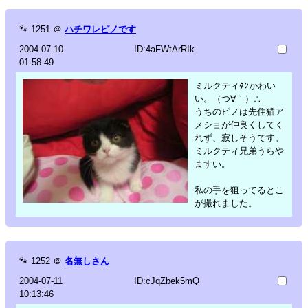
🐾
1251
＠
ハチワレピノです
2004-07-10
ID:4aFWtArRIk
01:58:49
ミルクティﾀﾝかわい
い。（つ∀｀）∴
うちのピノは先住猫ア
メショが仲良くしてく
れず、寂しそうです。
ミルクティ兄弟うらや
ますい。
私の手を狙ってるとこ
が撮れました。
🐾
1252
＠
名無しさん
2004-07-11
ID:cJqZbek5mQ
10:13:46