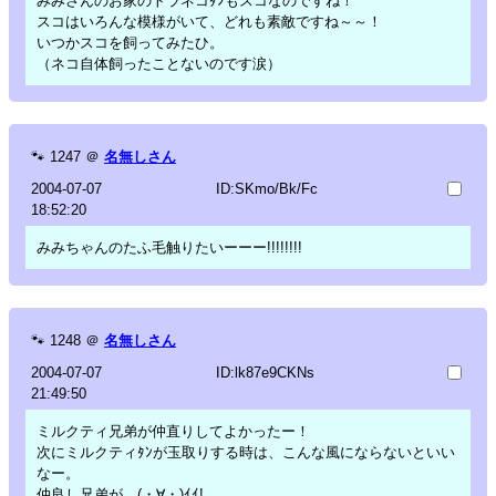
みみさんのお家のトラネコﾀﾝもスコなのですね！
スコはいろんな模様がいて、どれも素敵ですね～～！
いつかスコを飼ってみたひ。
（ネコ自体飼ったことないのです涙）
🐾
1247
＠
名無しさん
2004-07-07
ID:SKmo/Bk/Fc
18:52:20
みみちゃんのたふ毛触りたいーーー!!!!!!!!
🐾
1248
＠
名無しさん
2004-07-07
ID:lk87e9CKNs
21:49:50
ミルクティ兄弟が仲直りしてよかったー！
次にミルクティﾀﾝが玉取りする時は、こんな風にならないといい
なー。
仲良し兄弟が、(・∀・)ｲｲ!