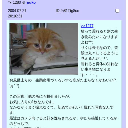
🐾
1280
＠
nuko
2004-07-21
ID:fh81Ttg8uo
20:16:31
>>1277
猫って濡れると別の生
き物みたいになります
よね^^;
りくは長毛なので、普
段は丸々してるように
見えるんだけど、
濡れると得体の知れな
い生き物になりま
す・・・。
お風呂上りの一生懸命毛づくろいする姿がたまらなくかわいい(*
´д｀*)
この写真、他の所にも載せましたが、
お気に入りの1枚なんです。
なかなかうまく撮れなくて、初めてかわいく撮れた写真なんで
す。
最近はカメラ向けると顔を逸らされるか、やたら接近してくるか
のどっちで、