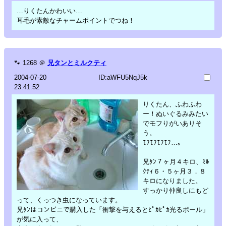
…りくたんかわいい…
耳毛が素敵なチャームポイントでつね！
🐾
1268
＠
兄タンとミルクティ
2004-07-20
ID:aWFU5NqJ5k
23:41:52
りくたん、ふわふわ
ー！ぬいぐるみみたい
でモフりがいありそ
う。
ﾓﾌﾓﾌﾓﾌﾓﾌ…。
兄ﾀﾝ７ヶ月４キロ、ﾐﾙ
ｸﾃｨ６・５ヶ月３．８
キロになりました。
すっかり仲良しにもど
って、くっつき虫になっています。
兄ﾀﾝはコンビニで購入した「衝撃を与えるとﾋﾟｶﾋﾟｶ光るボール」
が気に入って、