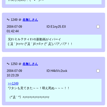
🐾
1249
＠
名無しさん
2004-07-09
ID:E1ny25.ElI
01:42:44
兄ﾀﾝミルクティﾀﾝの新動画がイパーイ
(;´Д｀)ﾊｧﾊｧ (*´Д｀)/lァ/lァ (*` Д´)／/ア／/ア！！
🐾
1250
＠
名無しさん
2004-07-09
ID:H4klVc2sxk
10:23:29
>>1249
ワタシも見てきた～～！萌え死ぬ～～～！！
（*´Д｀*）ﾊｧﾊｧﾊｧﾊｧﾊｧﾊｧﾊｧﾊｧ