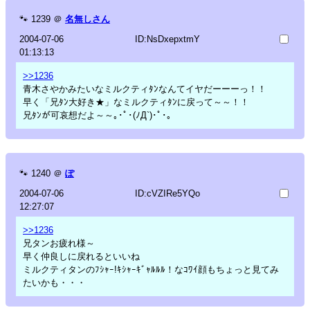
🐾
1239
＠
名無しさん
2004-07-06
ID:NsDxepxtmY
01:13:13
>>1236
青木さやかみたいなミルクティﾀﾝなんてイヤだーーーっ！！
早く「兄ﾀﾝ大好き★」なミルクティﾀﾝに戻って～～！！
兄ﾀﾝが可哀想だよ～～｡･ﾟ･(ﾉД`)･ﾟ･｡
🐾
1240
＠
ぽ
2004-07-06
ID:cVZIRe5YQo
12:27:07
>>1236
兄タンお疲れ様～
早く仲良しに戻れるといいね
ミルクティタンのﾌｼｬｰ!ｷｼｬｰｷﾞｬﾙﾙﾙ！なｺﾜｲ顔もちょっと見てみ
たいかも・・・