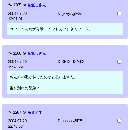
🐾
1265
＠
名無しさん
2004-07-20
ID:gxRyAgtv2A
13:01:01
カワイイんだが背景にピントあいすぎでワロタ。
🐾
1266
＠
名無しさん
2004-07-20
ID:XBD0RXAi92
15:28:29
もんﾀﾝの毛が伸びたのかと思いますた。
生き別れの兄弟？
🐾
1267
＠
モミアネ
2004-07-20
ID:nbojxk4BFE
22:45:53