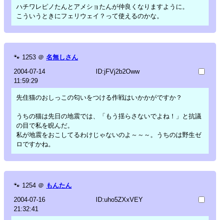
ハチワレピノたんとアメショたんが仲良くなりますように。
こういうときにフェリウェイ？って使えるのかな。
🐾
1253
＠
名無しさん
2004-07-14
ID:jFVj2b2Oww
11:59:29
先住猫のおしっこの匂いをつける作戦はいかかがですか？
うちの猫は先日の地震では、「もう揺らさないでよね！」と抗議
の目で私を睨んだ。
私が地震をおこしてるわけじゃないのよ～～～。うちのは野生ゼ
ロですかね。
🐾
1254
＠
もんたん
2004-07-16
ID:uho5ZXxVEY
21:32:41