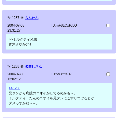
🐾
1237
＠
もんたん
2004-07-05
ID:mF8LOxP/bQ
23:31:27
>>ミルクティ兄弟
青木さやかﾜﾛﾀ
🐾
1238
＠
名無しさん
2004-07-06
ID:oMsfff4U7.
12:02:12
>>1236
兄タンから病院のニオイがしてるのかも～。
ミルクティーたんのニオイを兄タンにこすりつけるとか
ダメっすかね～～。