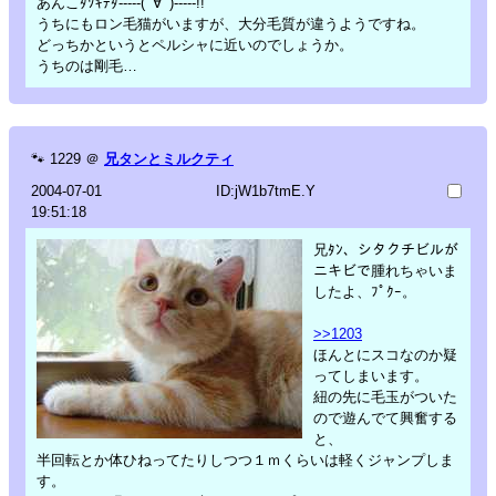
あんこﾀｿｷﾃﾀ-----(ﾟ∀ﾟ)-----!!
うちにもロン毛猫がいますが、大分毛質が違うようですね。
どっちかというとペルシャに近いのでしょうか。
うちのは剛毛…
🐾
1229
＠
兄タンとミルクティ
2004-07-01
ID:jW1b7tmE.Y
19:51:18
兄ﾀﾝ、シタクチビルが
ニキビで腫れちゃいま
したよ、ﾌﾟｸｰ。
>>1203
ほんとにスコなのか疑
ってしまいます。
紐の先に毛玉がついた
ので遊んでて興奮する
と、
半回転とか体ひねってたりしつつ１ｍくらいは軽くジャンプしま
す。