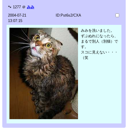
🐾
1277
＠
みみ
2004-07-21
ID:Pst6s2/CXA
13:07:15
みみを洗いました。
ずぶぬれになったら、
まるで別人（別猫）で
す。
スコに見えない・・・
（笑