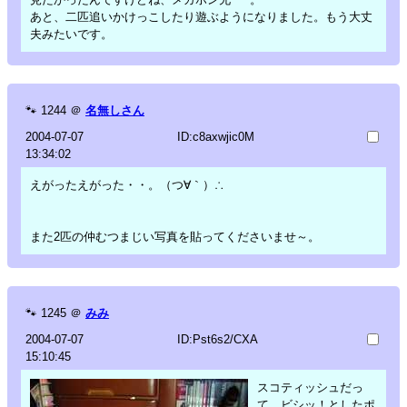
あと、二匹追いかけっこしたり遊ぶようになりました。もう大丈
夫みたいです。
🐾
1244
＠
名無しさん
2004-07-07
ID:c8axwjic0M
13:34:02
えがったえがった・・。（つ∀｀）∴
また2匹の仲むつまじい写真を貼ってくださいませ～。
🐾
1245
＠
みみ
2004-07-07
ID:Pst6s2/CXA
15:10:45
スコティッシュだっ
て、ビシッ！としたポ