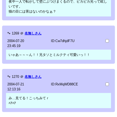
夜中一人で転がして壁にぶつけまくるので、ピカピカ光って眩し
いです。
猫の目には害はないのかなぁ？
🐾
1269
＠
名無しさん
2004-07-20
ID:Cw7dhjdF7U
23:45:19
いゃあ～～～ん！！兄タソとミルクティ可愛いっ！！
🐾
1270
＠
名無しさん
2004-07-21
ID:RxMqWD88CE
12:13:16
み…見てる！こっちみてｒ
ﾊｱﾊｱ