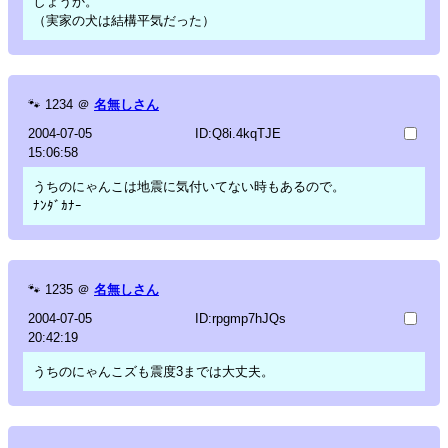
しょうか。
（実家の犬は結構平気だった）
🐾
1234
＠
名無しさん
2004-07-05
ID:Q8i.4kqTJE
15:06:58
うちのにゃんこは地震に気付いてない時もあるので。
ﾅﾝﾀﾞｶﾅｰ
🐾
1235
＠
名無しさん
2004-07-05
ID:rpgmp7hJQs
20:42:19
うちのにゃんこズも震度3までは大丈夫。