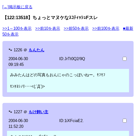
[←]掲示板に戻る
【122:13518】ちょっとマヌケなｽｺﾃｨｯｼｭFスレ
>>1～100を表示
>>前10を表示
>>前50を表示
>>前100を表示
■最新
50を表示
🐾
1226
＠
もんたん
2004-06-30
ID:JrTt0Q2/9Q
09:19:45
みみたんはどの写真もおんにゃのこっぽいねー。ﾓﾌﾓﾌ
ﾓﾝﾀﾖｼﾉﾘ･･･<(;´Д`)>
🐾
1227
＠
もけ飼い主
2004-06-30
ID:1iXFciaE2.
11:52:20