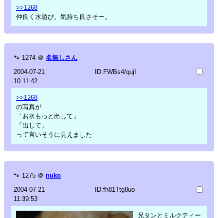
>>1268
仲良く水遊び。気持ち良さそー。
🐾
1274
＠
名無しさん
2004-07-21
ID:FWBs4/qujI
10:11:42
>>1268
の写真が
「お水もっと出して」
「出して」
って言いそうに見えました
🐾
1275
＠
nuko
2004-07-21
ID:fh81Ttg8uo
11:39:53
兄タンとミルクティー