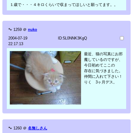
１歳で・・・４キロくらいで収まってほしいと願ってます。。
🐾
1259
＠
nuko
2004-07-19
ID:5L0NNK3KgQ
22:17:13
最近、猫の写真にお邪
魔しているのですが、
今日初めてここの
存在に気づきました。
仲間に入れて下さい！
りく 3ヶ月デス。
🐾
1260
＠
名無しさん