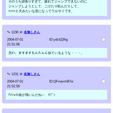
そのうち頑張りすぎて、疲れてジャンプできないのに
ジャンプしようとして、こけたり転んだりして、
ﾊｯﾊｯと犬みたいな息になってウルサイです。
🐾
1230
＠
名無しさん
2004-07-01
ID:ydcliZjfhg
21:51:06
兄ﾀﾝ、ますますもんたんに似ているような・・・。
🐾
1231
＠
名無しさん
2004-07-01
ID:QFvwvm9l7w
21:52:58
ｱﾒｼｮの血が強いんだね～ ﾀﾌﾞﾝ