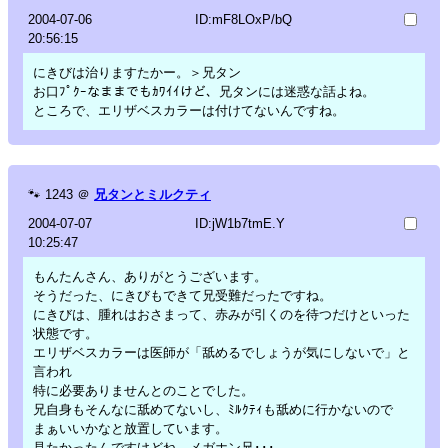
2004-07-06
ID:mF8LOxP/bQ
20:56:15
にきびは治りますたかー。＞兄タン
お口ﾌﾟｸｰなままでもｶﾜｲｲけど、兄タンには迷惑な話よね。
ところで、エリザベスカラーは付けてないんですね。
🐾
1243
＠
兄タンとミルクティ
2004-07-07
ID:jW1b7tmE.Y
10:25:47
もんたんさん、ありがとうございます。
そうだった、にきびもできて兄受難だったですね。
にきびは、腫れはおさまって、赤みが引くのを待つだけといった
状態です。
エリザベスカラーは医師が「舐めるでしょうが気にしないで」と
言われ
特に必要ありませんとのことでした。
兄自身もそんなに舐めてないし、ﾐﾙｸﾃｨも舐めに行かないので
まぁいいかなと放置しています。
見たかったんですけどね、メガホン兄･･･。