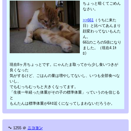
ちょっと暗くてごめん
なさい。
>>661
（うちに来た
日）と比べてあんまり
顔変わってないもんた
ん。
661のころの5倍になり
ました。（現在4.1ｷ
ﾛ）
現在8ヶ月ちょっとです。にゃんたま取ってから少し食いつきが
良くなった
気がするけど、ごはんの量は増やしてないし、いつも全部食べな
いし、
でもむっちむっちと大きくなってます。
「生後一年経った体重がその子の標準体重」っていうのを信じる
と
もんたんは標準体重が6ｷﾛ近くになってしまわないだろうか。
🐾
1255
＠
ニコヨン