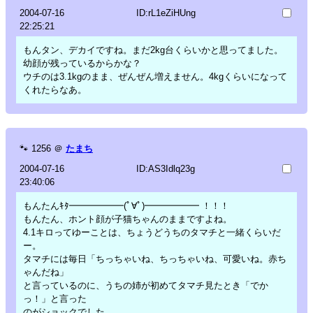
2004-07-16
ID:rL1eZiHUng
22:25:21
もんタン、デカイですね。まだ2kg台くらいかと思ってました。
幼顔が残っているからかな？
ウチのは3.1kgのまま、ぜんぜん増えません。4kgくらいになって
くれたらなあ。
🐾
1256
＠
たまち
2004-07-16
ID:AS3Idlq23g
23:40:06
もんたんｷﾀ━━━━━━(ﾟ∀ﾟ)━━━━━━ ！！！
もんたん、ホント顔が子猫ちゃんのままですよね。
4.1キロってゆーことは、ちょうどうちのタマチと一緒くらいだ
ー。
タマチには毎日「ちっちゃいね、ちっちゃいね、可愛いね。赤ち
ゃんだね」
と言っているのに、うちの姉が初めてタマチ見たとき「でか
っ！」と言った
のがショックでした。