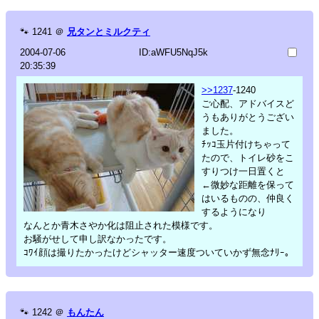
🐾
1241
＠
兄タンとミルクティ
2004-07-06
ID:aWFU5NqJ5k
20:35:39
>>1237
-1240
ご心配、アドバイスど
うもありがとうござい
ました。
ﾁｯｺ玉片付けちゃって
たので、トイレ砂をこ
すりつけ一日置くと
←微妙な距離を保って
はいるものの、仲良く
するようになり
なんとか青木さやか化は阻止された模様です。
お騒がせして申し訳なかったです。
ｺﾜｲ顔は撮りたかったけどシャッター速度ついていかず無念ﾅﾘｰ。
🐾
1242
＠
もんたん