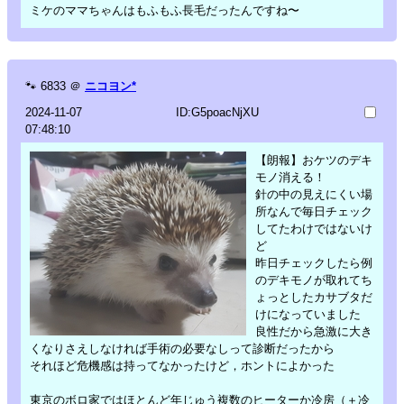
ミケのママちゃんはもふもふ長毛だったんですね〜
🐾
6833
＠
ニコヨン*
2024-11-07
ID:G5poacNjXU
07:48:10
【朗報】おケツのデキ
モノ消える！
針の中の見えにくい場
所なんで毎日チェック
してたわけではないけ
ど
昨日チェックしたら例
のデキモノが取れてち
ょっとしたカサブタだ
けになっていました
良性だから急激に大き
くなりさえしなければ手術の必要なしって診断だったから
それほど危機感は持ってなかったけど，ホントによかった
東京のボロ家ではほとんど年じゅう複数のヒーターか冷房（＋冷