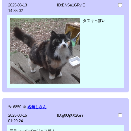
2025-03-13
ID:ENSe1GRvlE
14:35:02
タヌキっぽい
🐾
6850
＠
名無しさん
2025-03-15
ID:g0OjXX2GrY
01:29:24
三毛ママのゴージャス感！