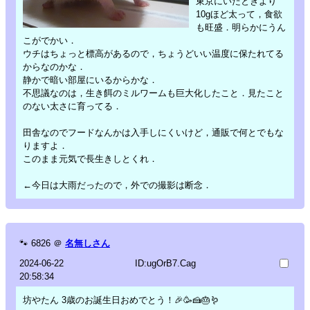
東京にいたときより
10gほど太って，食欲
も旺盛．明らかにうん
こがでかい．
ウチはちょっと標高があるので，ちょうどいい温度に保たれてる
からなのかな．
静かで暗い部屋にいるからかな．
不思議なのは，生き餌のミルワームも巨大化したこと．見たこと
のない太さに育ってる．
田舎なのでフードなんかは入手しにくいけど，通販で何とでもな
りますよ．
このまま元気で長生きしとくれ．
←今日は大雨だったので，外での撮影は断念．
🐾
6826
＠
名無しさん
2024-06-22
ID:ugOrB7.Cag
20:58:34
坊やたん 3歳のお誕生日おめでとう！🎉🥳🍰🎂🪱