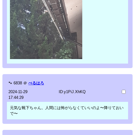
🐾
6838
＠
べるはろ
2024-11-29
ID:y1PiJ.XhKQ
17:44:29
元気な靴下ちゃん。人間には怖がらなくていいのよ〜降りておい
で〜