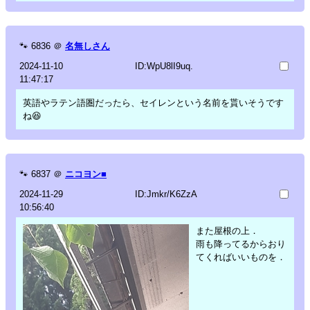
🐾
6836
＠
名無しさん
2024-11-10
ID:WpU8lI9uq.
11:47:17
英語やラテン語圏だったら、セイレンという名前を貰いそうです
ね😆
🐾
6837
＠
ニコヨン■
2024-11-29
ID:Jmkr/K6ZzA
10:56:40
また屋根の上．
雨も降ってるからおり
てくればいいものを．