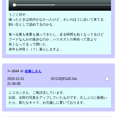
うごく坊や．
撮ったときは気付かなかったけど，オレのほうに歩いて来てる．
飼い主として認めてるのかな．
食べる量も体重も減ってきたし，走る時間も短くなってるけど
フードなんかの進歩なのか，ハリネズミの寿命って昔より
長くなってるって聞いた．
来年も仲良く（？）暮らしますよ．
🐾
6844
＠
名無しさん
2024-12-31
ID:G3QEGdCJdo
21:46:08
ニコヨンさん、ご無沙汰しています。
以前、太郎の写真をアップしていたものです。久しぶりに板覗い
たら、新たなキャラ、お引越しに驚いております。