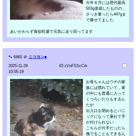
今年８月には歴代最高
503g達成したものの，
さっき量ったら447gま
で痩せてました
あいかわらず食欲旺盛で元気に走り回ってます
🐾
6865
＠
ニコヨン■
2025-11-29
ID:zVnFSScCrk
10:05:19
お母ちゃんはウチの家
族には慣れていて，家
の中にも普通に入って
くつろいだりもするん
だが
出入口を閉めるとパニ
ックになって暴れて手
が付けられない
こちらが片手だったら
撫でることもできるん