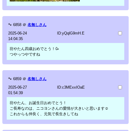
🐾
6858
＠
名無しさん
2025-06-24
ID:yQqlG9mH.E
14:04:35
坊やたん四歳おめでとう！🥳
つやっつやですね
🐾
6859
＠
名無しさん
2025-06-27
ID:c3MExxIOaE
01:54:39
坊やたん、お誕生日おめでとう！
ご長寿なのは、ニコヨンさんの愛情が大きいと思います☺️
これからも仲良く、元気で長生きしてね