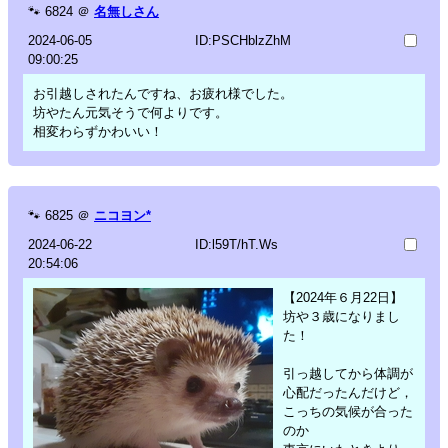
🐾
6824
＠
名無しさん
2024-06-05
ID:PSCHblzZhM
09:00:25
お引越しされたんですね、お疲れ様でした。
坊やたん元気そうで何よりです。
相変わらずかわいい！
🐾
6825
＠
ニコヨン*
2024-06-22
ID:l59T/hT.Ws
20:54:06
【2024年６月22日】
坊や３歳になりまし
た！
引っ越してから体調が
心配だったんだけど，
こっちの気候が合った
のか