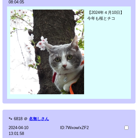
08:04:05
【2024年４月10日】
今年も桜とチコ
🐾
6818
＠
名無しさん
2024-04-10
ID:7Wxow/xZF2
13:01:58