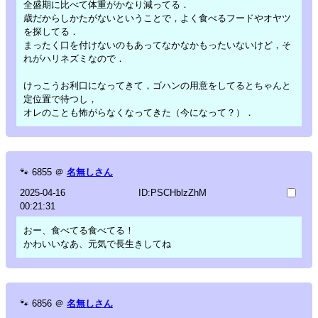
全盛期に比べて体重がかなり減ってる．
歳だからしかたがないということで，よく食べるフードやオヤツ
を探してる．
まったく口を付けないのもあってなかなかもったいないけど，そ
れがハリネズミなので．
けっこうお利口になってきて，ゴハンの用意をしてるとちゃんと
定位置で待つし，
オレのことも怖がらなくなってきた（今になって？）．
🐾
6855
＠
名無しさん
2025-04-16
ID:PSCHblzZhM
00:21:31
おー、食べてる食べてる！
かわいいなあ、元気で長生きしてね
🐾
6856
＠
名無しさん