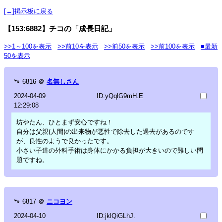
[←]掲示板に戻る
【153:6882】チコの「成長日記」
>>1～100を表示
>>前10を表示
>>前50を表示
>>前100を表示
■最新
50を表示
🐾
6816
＠
名無しさん
2024-04-09
ID:yQqlG9mH.E
12:29:08
坊やたん、ひとまず安心ですね！
自分は父親(人間)の出来物が悪性で除去した過去があるのです
が、良性のようで良かったです。
小さい子達の外科手術は身体にかかる負担が大きいので難しい問
題ですね。
🐾
6817
＠
ニコヨン
2024-04-10
ID:jklQiGLhJ.