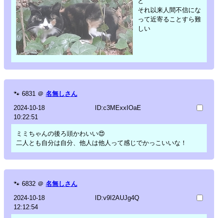
ど
それ以来人間不信にな
って近寄ることすら難
しい
🐾
6831
＠
名無しさん
2024-10-18
ID:c3MExxIOaE
10:22:51
ミミちゃんの後ろ頭かわいい😍
二人とも自分は自分、他人は他人って感じでかっこいいな！
🐾
6832
＠
名無しさん
2024-10-18
ID:v9I2AUJg4Q
12:12:54