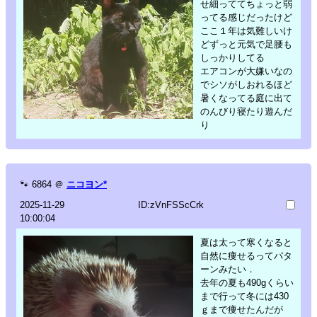
せ細っててちょっと弱
ってる感じだったけど
ここ１年は気難しいけ
どずっと元気で足腰も
しっかりしてる
エアコンが大嫌いなの
でシソがしおれるほど
暑くなってる庭に出て
のんびり寝たり遊んだ
り
🐾
6864
＠
ニコヨン*
2025-11-29
ID:zVnFSScCrk
10:00:04
夏は太って寒くなると
自然に痩せるってパタ
ーンみたい．
去年の夏も490gくらい
まで行って冬には430
ｇまで痩せたんだが