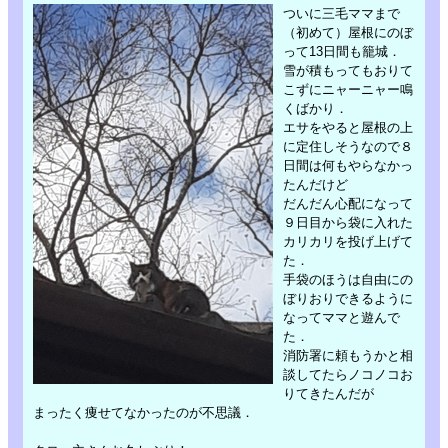
ついに三毛ママまで
（初めて）屋根にのぼ
って13日間も籠城．
雪が積もってもおりて
こずにニャーニャー鳴
くばかり．
エサをやると屋根の上
に定住しそうなので８
日間は何もやらなかっ
たんだけど
だんだん心配になって
９日目から袋に入れた
カリカリを投げ上げて
た．
手袋のほうは自由にの
ぼりおりできるように
なってママと遊んで
た．
消防署に頼もうかと相
談してたらノコノコお
りてきたんだが
まったく痩せてなかったのが不思議．