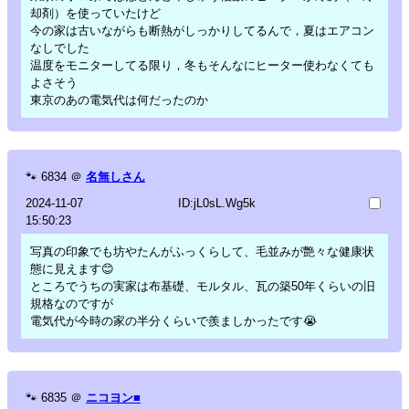
却剤）を使っていたけど
今の家は古いながらも断熱がしっかりしてるんで，夏はエアコン
なしでした
温度をモニターしてる限り，冬もそんなにヒーター使わなくても
よさそう
東京のあの電気代は何だったのか
🐾
6834
＠
名無しさん
2024-11-07
ID:jL0sL.Wg5k
15:50:23
写真の印象でも坊やたんがふっくらして、毛並みが艶々な健康状
態に見えます😊
ところでうちの実家は布基礎、モルタル、瓦の築50年くらいの旧
規格なのですが
電気代が今時の家の半分くらいで羨ましかったです😭
🐾
6835
＠
ニコヨン■