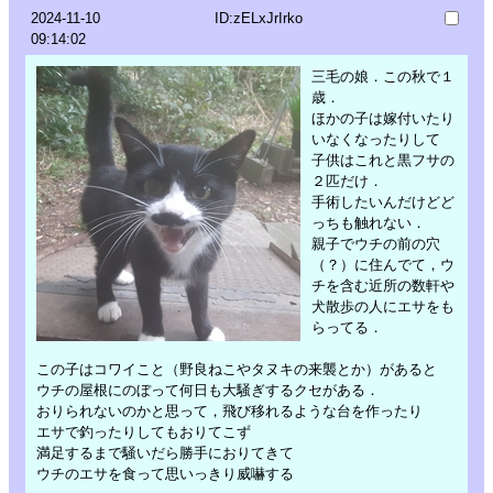
2024-11-10
ID:zELxJrIrko
09:14:02
三毛の娘．この秋で１
歳．
ほかの子は嫁付いたり
いなくなったりして
子供はこれと黒フサの
２匹だけ．
手術したいんだけどど
っちも触れない．
親子でウチの前の穴
（？）に住んでて，ウ
チを含む近所の数軒や
犬散歩の人にエサをも
らってる．
この子はコワイこと（野良ねこやタヌキの来襲とか）があると
ウチの屋根にのぼって何日も大騒ぎするクセがある．
おりられないのかと思って，飛び移れるような台を作ったり
エサで釣ったりしてもおりてこず
満足するまで騒いだら勝手におりてきて
ウチのエサを食って思いっきり威嚇する