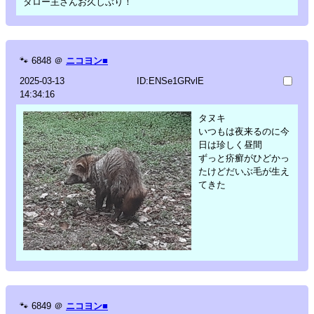
タロー主さんお久しぶり！
🐾
6848
＠
ニコヨン■
2025-03-13
ID:ENSe1GRvlE
14:34:16
タヌキ
いつもは夜来るのに今
日は珍しく昼間
ずっと疥癬がひどかっ
たけどだいぶ毛が生え
てきた
🐾
6849
＠
ニコヨン■