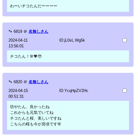
わーいチコたんだーーーー
🐾
6819
＠
名無しさん
2024-04-11
ID:jL0sL.Wg5k
13:56:01
チコたん！🌸💖🥹
🐾
6820
＠
名無しさん
2024-04-15
ID:YcqHpZV2Hc
00:51:31
坊やたん、良かったね
これからも元気でいてね
チコたんと桜、美しいですね
こちらの桜も今が見頃です🌸