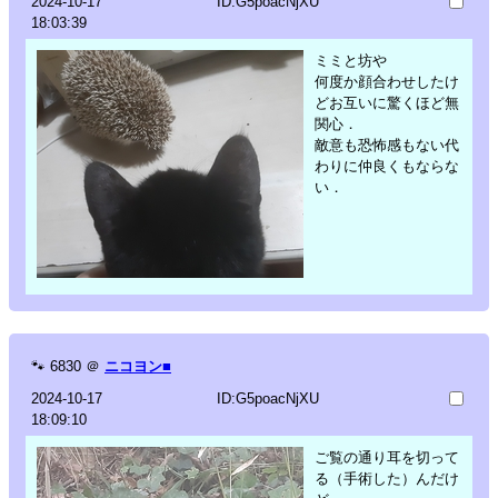
2024-10-17
ID:G5poacNjXU
18:03:39
ミミと坊や
何度か顔合わせしたけ
どお互いに驚くほど無
関心．
敵意も恐怖感もない代
わりに仲良くもならな
い．
🐾
6830
＠
ニコヨン■
2024-10-17
ID:G5poacNjXU
18:09:10
ご覧の通り耳を切って
る（手術した）んだけ