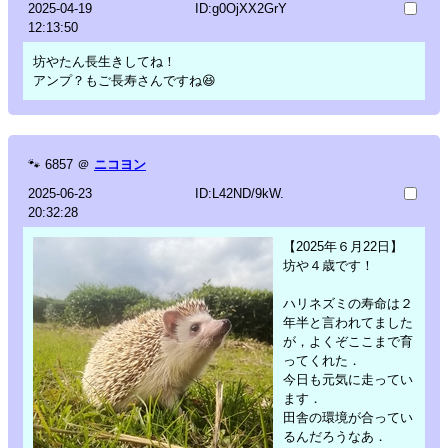
2025-04-19
ID:g0OjXX2GrY
12:13:50
坊やたん長生きしてね！
アンプ？もご長寿さんですね😆
🐾
6857
＠
ニコヨン
2025-06-23
ID:L42ND/9kW.
20:32:28
【2025年６月22日】
坊や４歳です！
ハリネズミの寿命は２
年半と言われてました
が，よくぞここまで育
ってくれた．
今日も元気に走ってい
ます．
田舎の環境が合ってい
るんだろうなあ．