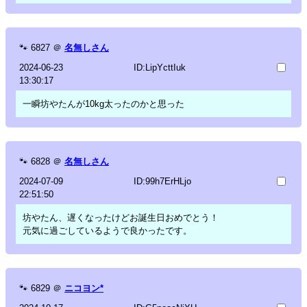
🐾
6827
＠
名無しさん
2024-06-23
ID:LipYcttIuk
13:30:17
一瞬坊やたんが10kg太ったのかと思った
🐾
6828
＠
名無しさん
2024-07-09
ID:99h7ErHLjo
22:51:50
坊やたん、遅くなったけどお誕生日おめでとう！
元気に過ごしているようで良かったです。
🐾
6829
＠
ニコヨン*