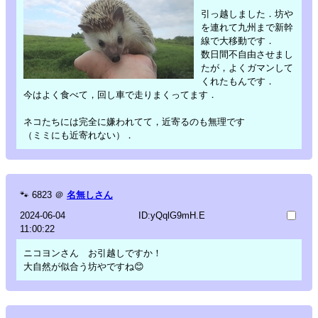
引っ越しました．坊や
を連れて九州まで新幹
線で大移動です．
数日間不自由させまし
たが，よくガマンして
くれたもんです．
今はよく食べて，回し車で走りまくってます．
ネコたちには完全に嫌われてて，近寄るのも無理です
（ミミにも近寄れない）．
🐾
6823
＠
名無しさん
2024-06-04
ID:yQqlG9mH.E
11:00:22
ニコヨンさん お引越しですか！
大自然が似合う坊やですね😊