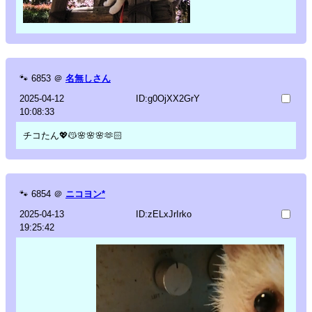
🐾
6853
＠
名無しさん
2025-04-12
ID:g0OjXX2GrY
10:08:33
チコたん💖😽🌸🌸🌸🫶🏻
🐾
6854
＠
ニコヨン*
2025-04-13
ID:zELxJrIrko
19:25:42