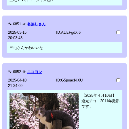
🐾
6851
＠
名無しさん
2025-03-15
ID:ALfzFgdXi6
20:03:43
三毛さんかわいいな
🐾
6852
＠
ニコヨン
2025-04-10
ID:G5poacNjXU
21:34:09
【2025年４月10日】
逆光チコ．2011年撮影
です．