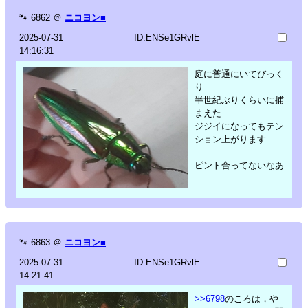
🐾
6862
＠
ニコヨン■
2025-07-31
ID:ENSe1GRvlE
14:16:31
庭に普通にいてびっく
り
半世紀ぶりくらいに捕
まえた
ジジイになってもテン
ション上がります
ピント合ってないなあ
🐾
6863
＠
ニコヨン■
2025-07-31
ID:ENSe1GRvlE
14:21:41
>>6798
のころは，や