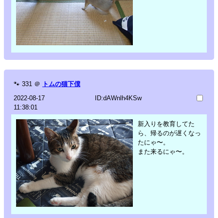
🐾
331
＠
トムの猫下僕
2022-08-17
ID:dAWnlh4KSw
11:38:01
新入りを教育してた
ら、帰るのが遅くなっ
たにゃ〜。
また来るにゃ〜。