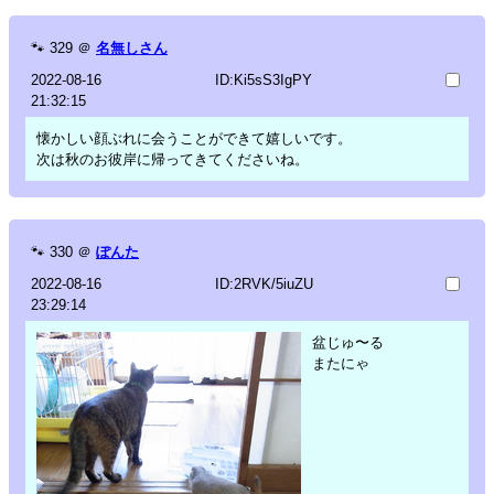
🐾
329
＠
名無しさん
2022-08-16
ID:Ki5sS3IgPY
21:32:15
懐かしい顔ぶれに会うことができて嬉しいです。
次は秋のお彼岸に帰ってきてくださいね。
🐾
330
＠
ぽんた
2022-08-16
ID:2RVK/5iuZU
23:29:14
盆じゅ〜る
またにゃ