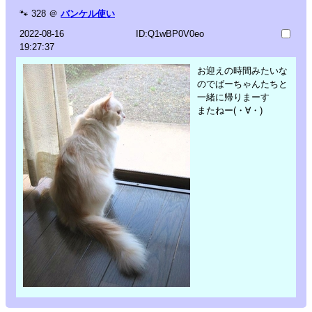
🐾
328
＠
バンケル使い
2022-08-16
ID:Q1wBP0V0eo
19:27:37
お迎えの時間みたいな
のでばーちゃんたちと
一緒に帰りまーす
またねー(・∀・)