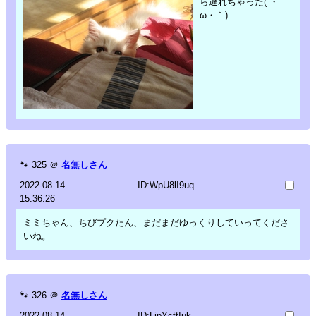
ら遅れちゃった(´・
ω・｀)
🐾
325
＠
名無しさん
2022-08-14
ID:WpU8lI9uq.
15:36:26
ミミちゃん、ちびプクたん、まだまだゆっくりしていってくださ
いね。
🐾
326
＠
名無しさん
2022-08-14
ID:LipYcttIuk