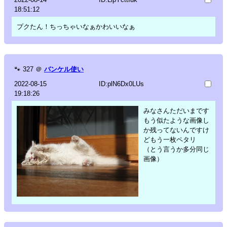
18:51:12
プクたん！ちっちゃいなぁかわいいなぁ
🐾
327
＠
バンケル使い
2022-08-15
ID:plN6Dx0LUs
19:18:26
みなさんただいまです
もう似たような画像し
か残ってないんですけ
どもう一枚ペタリ
（とう言うか多分同じ
画像）