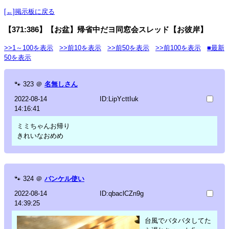
[←]掲示板に戻る
【371:386】【お盆】帰省中だヨ同窓会スレッド【お彼岸】
>>1～100を表示
>>前10を表示
>>前50を表示
>>前100を表示
■最新
50を表示
🐾
323
＠
名無しさん
2022-08-14
ID:LipYcttIuk
14:16:41
ミミちゃんお帰り
きれいなおめめ
🐾
324
＠
バンケル使い
2022-08-14
ID:qbaclCZn9g
14:39:25
台風でバタバタしてた