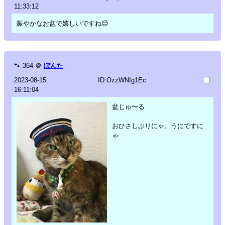
11:33:12
賑やかなお盆で嬉しいですね😊
🐾
364
＠
ぽんた
2023-08-15
ID:OzzWNIg1Ec
16:11:04
盆じゅ〜る
おひさしぶりにゃ。うにですに
ゃ