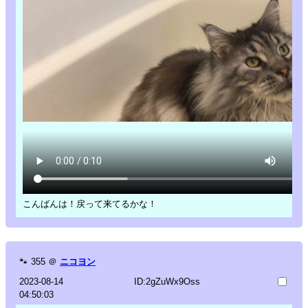
こんばんは！戻って来てるかな！
🐾
355
＠
ニコヨン
2023-08-14
ID:2gZuWx9Oss
04:50:03