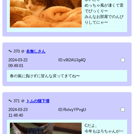
めっちゃ風が凄くて雷
でびっくりー
みんなお部屋でのんび
りしてにゃー
🐾
370
＠
名無しさん
2024-03-22
ID:v9I2AUJg4Q
09:49:01
春の嵐に負けずに皆んな戻ってきてね〜
🐾
371
＠
トムの猫下僕
2024-03-23
ID:RxtvyYPvgU
11:48:40
Cだよ。
今年もはろちゃんが一