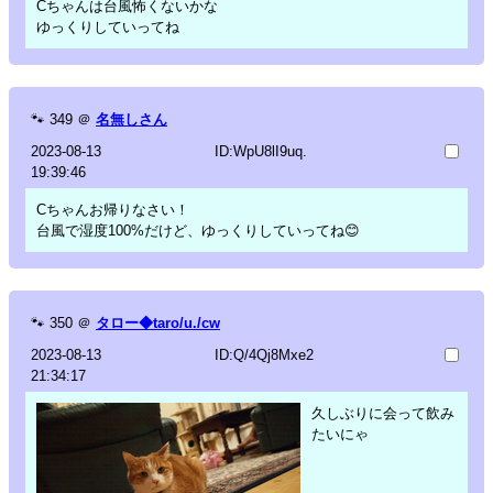
Cちゃんは台風怖くないかな
ゆっくりしていってね
🐾
349
＠
名無しさん
2023-08-13
ID:WpU8lI9uq.
19:39:46
Cちゃんお帰りなさい！
台風で湿度100%だけど、ゆっくりしていってね😊
🐾
350
＠
タロー◆taro/u./cw
2023-08-13
ID:Q/4Qj8Mxe2
21:34:17
久しぶりに会って飲み
たいにゃ