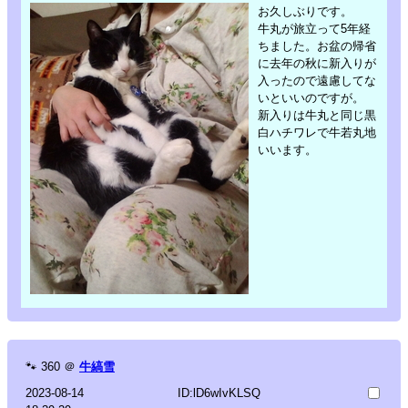
お久しぶりです。
牛丸が旅立って5年経
ちました。お盆の帰省
に去年の秋に新入りが
入ったので遠慮してな
いといいのですが。
新入りは牛丸と同じ黒
白ハチワレで牛若丸地
いいます。
🐾
360
＠
牛縞雪
2023-08-14
ID:lD6wIvKLSQ