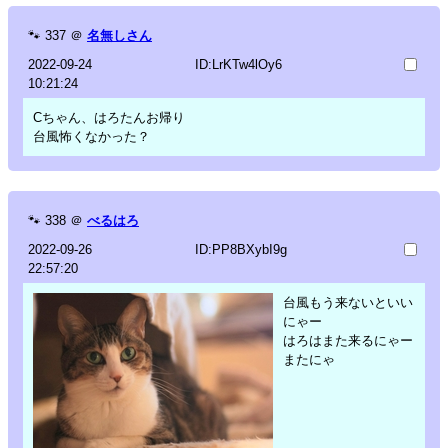
🐾
337
＠
名無しさん
2022-09-24
ID:LrKTw4lOy6
10:21:24
Cちゃん、はろたんお帰り
台風怖くなかった？
🐾
338
＠
べるはろ
2022-09-26
ID:PP8BXybI9g
22:57:20
台風もう来ないといい
にゃー
はろはまた来るにゃー
またにゃ