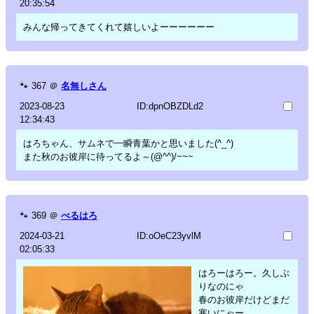
20:35:54
みんな帰ってきてくれて嬉しいよーーーーーー
🐾
367
＠
名無しさん
2023-08-23
ID:dpnOBZDLd2
12:34:43
はろちゃん、サムネで一瞬青葉かと思いました(^_^)
また秋のお彼岸に待ってるよ～(@^^)/~~~
🐾
369
＠
べるはろ
2024-03-21
ID:oOeC23yvlM
02:05:33
はろーはろー。久しぶ
りなのにゃ
春のお彼岸だけどまだ
寒いにゃー