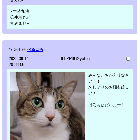
18:39:29
×牛若丸地
◯牛若丸と
すみません
🐾
361
＠
べるはろ
2023-08-14
ID:PP8BXybI9g
20:33:06
みんな、おかえりなさ
いー！
久しぶりのお顔も嬉し
い！
はろもただいまー！