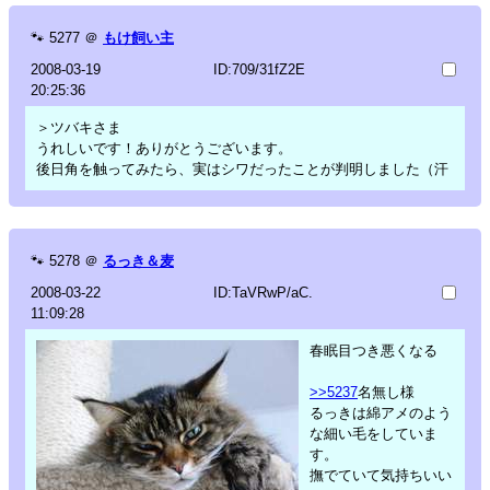
🐾
5277
＠
もけ飼い主
2008-03-19
ID:709/31fZ2E
20:25:36
＞ツバキさま
うれしいです！ありがとうございます。
後日角を触ってみたら、実はシワだったことが判明しました（汗
🐾
5278
＠
るっき＆麦
2008-03-22
ID:TaVRwP/aC.
11:09:28
春眠目つき悪くなる
>>5237
名無し様
るっきは綿アメのよう
な細い毛をしていま
す。
撫でていて気持ちいい