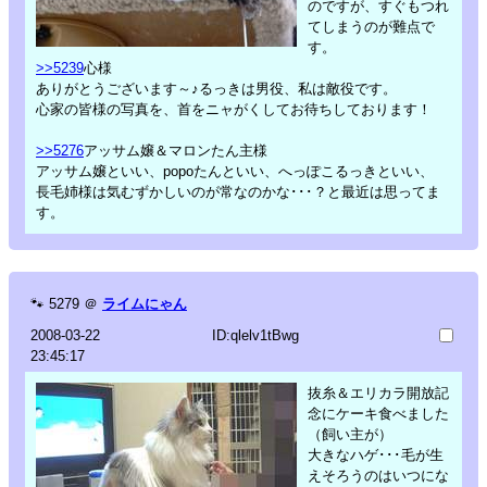
のですが、すぐもつれ
てしまうのが難点で
す。
>>5239
心様
ありがとうございます～♪るっきは男役、私は敵役です。
心家の皆様の写真を、首をニャがくしてお待ちしております！
>>5276
アッサム嬢＆マロンたん主様
アッサム嬢といい、popoたんといい、へっぽこるっきといい、
長毛姉様は気むずかしいのが常なのかな･･･？と最近は思ってま
す。
🐾
5279
＠
ライムにゃん
2008-03-22
ID:qlelv1tBwg
23:45:17
抜糸＆エリカラ開放記
念にケーキ食べました
（飼い主が）
大きなハゲ･･･毛が生
えそろうのはいつにな