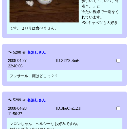
歩引いて「こいつ、何
者？。」と
冷たい視線で一別をく
れています。
PS.キャベツも大好き
です。セロリは食べません。
🐾
5298
＠
名無しさん
2008-04-27
ID:X2Y2.SeiF.
22:40:06
フッサール、顔はどこっ？？
🐾
5299
＠
名無しさん
2008-04-28
ID:JheCm1.ZJI
11:56:37
マロンちゃん、ヘルシーなお好みですね。