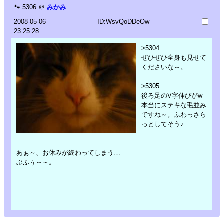
🐾
5306
＠
みかみ
2008-05-06
ID:WsvQoDDeOw
23:25:28
>5304
ぜひぜひ全身も見せて
くださいな～。
>5305
後ろ足のV字伸びがw
本当にステキな毛並み
ですね～。ふわっさら
っとしてそう♪
あぁ～、お休みが終わってしまう…
ぶふぅ～～。