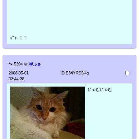
ｷﾞｬｰ！！
🐾
5304
＠
半ふさ
2008-05-01
ID:E84YRS5j4g
02:44:28
にゃむにゃむ