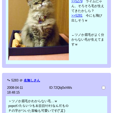
>>5279
ライムにゃ
ん、そろそろ毛が生え
てきたかしら？
>>5281
今にも飛び
出しそうｗ
←ツノか眉毛がよく分
からない毛が生えてま
すｗ
🐾
5283
＠
名無しさん
2008-04-11
ID:72Qbj0xhWs
18:48:15
＞ツノか眉毛かわからない毛…ｗ
popoﾀﾝたらいつもお目目ｷﾗｷﾗなんだもの
Ｐの字がついた首輪も可愛いです(*´Д`)