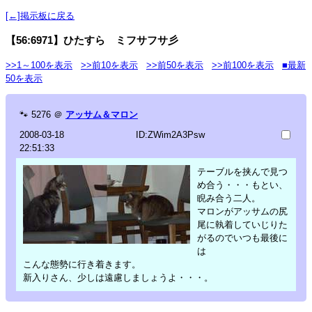
[←]掲示板に戻る
【56:6971】ひたすら ミフサフサ彡
>>1～100を表示
>>前10を表示
>>前50を表示
>>前100を表示
■最新
50を表示
🐾
5276
＠
アッサム＆マロン
2008-03-18
ID:ZWim2A3Psw
22:51:33
テーブルを挟んで見つ
め合う・・・もとい、
睨み合う二人。
マロンがアッサムの尻
尾に執着していじりた
がるのでいつも最後に
は
こんな態勢に行き着きます。
新入りさん、少しは遠慮しましょうよ・・・。