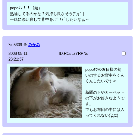
popoﾀﾝ！！（嬉）
熟睡してるのかな？気持ち良さそう(*´д｀)
一緒に添い寝して背中をﾅﾃﾞﾅﾃﾞしたいなぁ～
🐾
5309
＠
みかみ
2008-05-11
ID:RCsE/YRPNs
23:21:37
popoﾀﾝのお日様の匂
いのするお背中をくん
くんしたいですw
新聞の下やカーペット
の下がお好きなようで
す。
でもお布団の中には入
ってくれない(´д⊂)