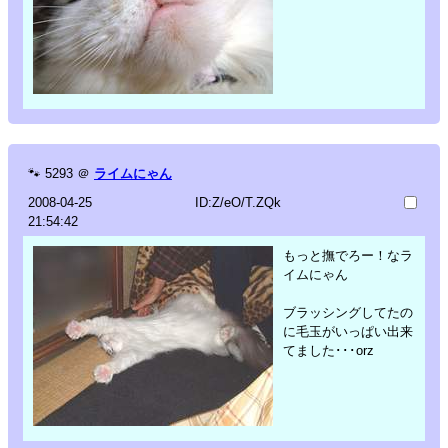
🐾
5293
＠
ライムにゃん
2008-04-25
ID:Z/eO/T.ZQk
21:54:42
もっと撫でろー！なラ
イムにゃん
ブラッシングしてたの
に毛玉がいっぱい出来
てました･･･orz