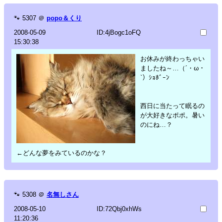
🐾
5307
＠
popo＆くり
2008-05-09
ID:4jBogc1oFQ
15:30:38
お休みが終わっちゃい
ましたね～…（´・ω・
`）ｼｮﾎﾞｰﾝ
西日に当たって眠るの
が大好きなポポ。暑い
のにね…？
←どんな夢をみているのかな？
🐾
5308
＠
名無しさん
2008-05-10
ID:72Qbj0xhWs
11:20:36