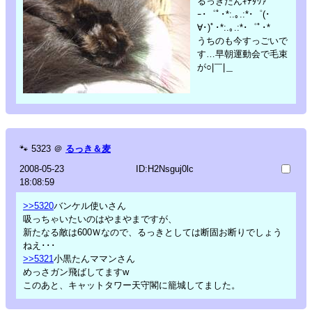
るっきたんｷﾃﾀﾜｧ
ｰ･゜ﾟ･*:.｡.:*･゜(･
∀･)ﾟ･*:.｡.:*･゜ﾟ･*
うちのも今すっごいで
す…早朝運動会で毛束
が○|￣|＿
🐾
5323
＠
るっき＆麦
2008-05-23
ID:H2Nsguj0lc
18:08:59
>>5320
バンケル使いさん
吸っちゃいたいのはやまやまですが、
新たなる敵は600Ｗなので、るっきとしては断固お断りでしょう
ねえ･･･
>>5321
小黒たんママンさん
めっさガン飛ばしてますw
このあと、キャットタワー天守閣に籠城してました。