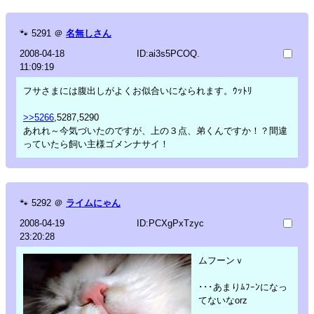
🐾
5291
＠
名無しさん
2008-04-18
ID:ai3s5PCOQ.
11:09:19
フサさまには腹出しがよくお似合いになられます。ｳｯﾄﾘ
>>5266
,5287,5290
あれれ～今気づいたのですが、上の３点、弟くんですか！？間違
っていたら飼い主様ゴメンナサイ！
🐾
5292
＠
ライムにゃん
2008-04-19
ID:PCXgPxTzyc
23:20:28
ムフーンｖ
･･･あまりﾑﾌｰﾝになっ
てないなorz