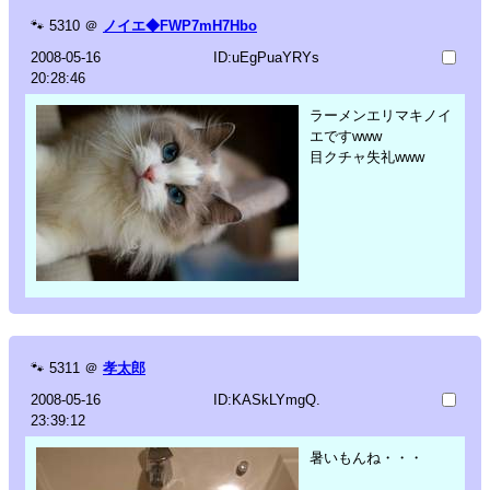
🐾
5310
＠
ノイエ◆FWP7mH7Hbo
2008-05-16
ID:uEgPuaYRYs
20:28:46
ラーメンエリマキノイ
エですwww
目クチャ失礼www
🐾
5311
＠
孝太郎
2008-05-16
ID:KASkLYmgQ.
23:39:12
暑いもんね・・・