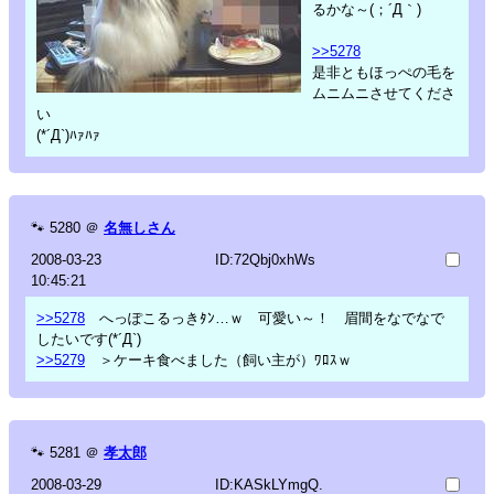
るかな～(；´Д｀)
>>5278
是非ともほっぺの毛を
ムニムニさせてくださ
い
(*´Д`)ﾊｧﾊｧ
🐾
5280
＠
名無しさん
2008-03-23
ID:72Qbj0xhWs
10:45:21
>>5278
へっぽこるっきﾀﾝ…ｗ 可愛い～！ 眉間をなでなで
したいです(*´Д`)
>>5279
＞ケーキ食べました（飼い主が）ﾜﾛｽｗ
🐾
5281
＠
孝太郎
2008-03-29
ID:KASkLYmgQ.