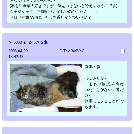
おなかは冷えないのかな？
(私も生野菜大好きですが、気をつけないと冷えちゃうのです)
シャクシャクした歯触りが楽しいのかしらん……。
セロリが嫌なのは、もしや香りがきついせい？
🐾
5300
＠
るっき＆麦
2008-04-29
ID:TaVRwP/aC.
13:42:43
真実の腹
心に偽りなく
「よその猫に心を奪わ
れたことがない」者だ
けが
無事にモフることがで
きます。