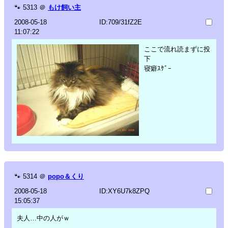
🐾
5313
＠
もけ飼い主
2008-05-18
ID:709/31fZ2E
11:07:22
ここで流れ読まずに投
下
寝癖ｽｹﾞｰ
🐾
5314
＠
popo＆くり
2008-05-18
ID:XY6U7k8ZPQ
15:05:37
夫人…中の人がｗ