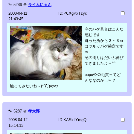
🐾
5286
＠
ライムにゃん
2008-04-11
ID:PCXgPxTzyc
21:43:45
今のハゲ具合はこんな
感じです
縫った所から２～３㎜
はツルッパゲ確定です
ｗ
その周りはだいぶ伸び
てきましたよ～^^
popoﾀﾝの毛質ってど
んななのかしら？
触ってみたいわ～(*´Д`)ﾊｧﾊｧ
🐾
5287
＠
孝太郎
2008-04-12
ID:KASkLYmgQ.
15:14:13