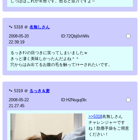
しっぽはこれが常態です。怒ると迫力ですよ～
🐾
5318
＠
名無しさん
2008-05-20
ID:72Qbj0xhWs
22:39:19
るっきﾀﾝの目つきに笑ってしまいましたｗ
きっと凄く美味しかったんだよね＾＾
穴からはみ出てるお腹の毛を触ってｼｬーされたいです。
🐾
5319
＠
るっき＆麦
2008-05-22
ID:H2Nsguj0lc
21:27:45
>>5318
名無しさん
チャレンジャーです
ね！防塵手袋をご用意
ください！