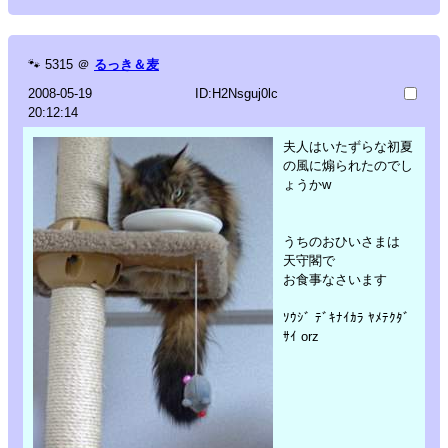
🐾
5315
＠
るっき＆麦
2008-05-19
ID:H2Nsguj0lc
20:12:14
夫人はいたずらな初夏
の風に煽られたのでし
ょうかw
うちのおひいさまは
天守閣で
お食事なさいます
ｿｳｼﾞ ﾃﾞｷﾅｲｶﾗ ﾔﾒﾃｸﾀﾞ
ｻｲ orz