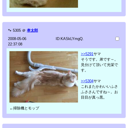
🐾
5305
＠
孝太郎
2008-05-06
ID:KASkLYmgQ.
22:37:08
>>5291
サマ
そうです。弟です～。
見分けて頂いて光栄で
す。
>>5304
サマ
これまたかわいいふさ
ふささんですね～。お
目目が真っ黒。
←掃除機とモップ