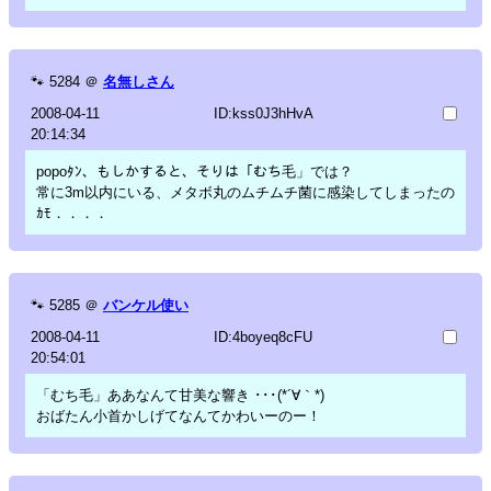
🐾
5284
＠
名無しさん
2008-04-11
ID:kss0J3hHvA
20:14:34
popoﾀﾝ、もしかすると、そりは「むち毛」では？
常に3m以内にいる、メタボ丸のムチムチ菌に感染してしまったの
ｶﾓ．．．．
🐾
5285
＠
バンケル使い
2008-04-11
ID:4boyeq8cFU
20:54:01
「むち毛」ああなんて甘美な響き ･･･(*´∀｀*)
おばたん小首かしげてなんてかわいーのー！