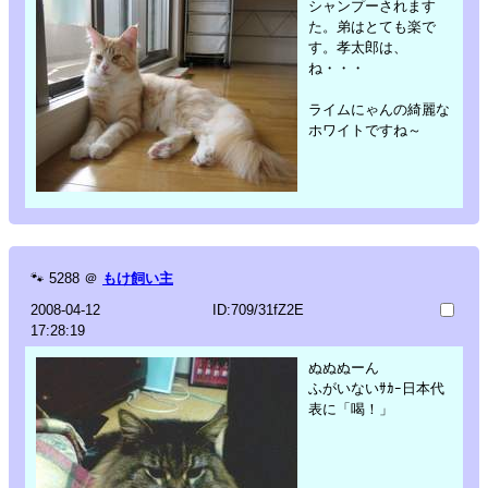
シャンプーされます
た。弟はとても楽で
す。孝太郎は、
ね・・・
ライムにゃんの綺麗な
ホワイトですね～
🐾
5288
＠
もけ飼い主
2008-04-12
ID:709/31fZ2E
17:28:19
ぬぬぬーん
ふがいないｻｶｰ日本代
表に「喝！」