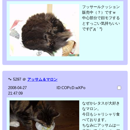
フッサールクッション
販売中（？）ですｗ
中心部分で顔モフする
とすっごい気持ちいい
です(*´д｀*)
🐾
5297
＠
アッサム＆マロン
2008-04-27
ID:COPcD.wXPo
21:47:09
なぜかレタスが大好き
なマロン。
今日もシャリシャリ食
べております。
ちなみにアッサムは一