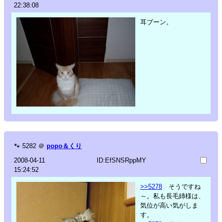
22:38:08
耳ブーン。
🐾
5282
＠
popo＆くり
2008-04-11
ID:EfSNSRppMY
15:24:52
>>5278
そうですね
～。私も長毛姉様は、
気位が高い気がしま
す。