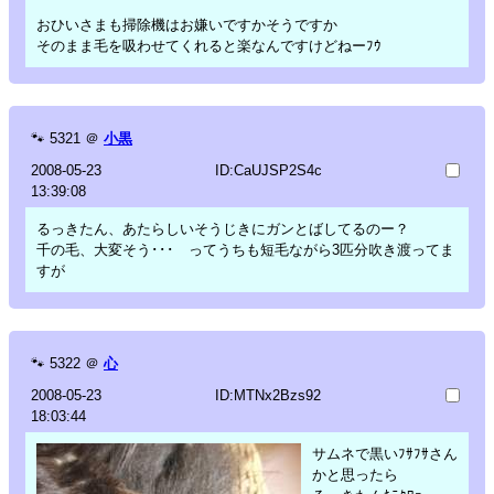
おひいさまも掃除機はお嫌いですかそうですか
そのまま毛を吸わせてくれると楽なんですけどねーﾌｳ
🐾
5321
＠
小黒
2008-05-23
ID:CaUJSP2S4c
13:39:08
るっきたん、あたらしいそうじきにガンとばしてるのー？
千の毛、大変そう･･･ ってうちも短毛ながら3匹分吹き渡ってま
すが
🐾
5322
＠
心
2008-05-23
ID:MTNx2Bzs92
18:03:44
サムネで黒いﾌｻﾌｻさん
かと思ったら