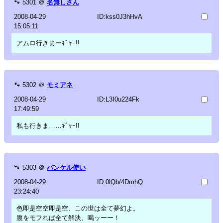
🐾
5301
＠
名無しさん
2008-04-29
ID:kss0J3hHvA
15:05:11
アムロ行きまーｷﾞｬｰ!!
🐾
5302
＠
モミアネ
2008-04-29
ID:L3I0u224Fk
17:49:59
私も行きま……ｷﾞｬｰ!!
🐾
5303
＠
バンケル使い
2008-04-29
ID:0lQb/4DmhQ
23:24:40
色即是空空即是空、この世は全て夢幻よ。
腹をモフれば全て解決、喝ッーー！