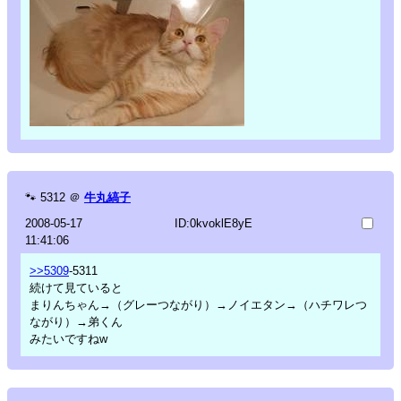
🐾
5312
＠
牛丸縞子
2008-05-17
ID:0kvoklE8yE
11:41:06
>>5309
-5311
続けて見ていると
まりんちゃん→（グレーつながり）→ノイエタン→（ハチワレつ
ながり）→弟くん
みたいですねw