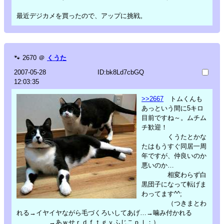
最近デジカメを買ったので、アップに挑戦。
🐾
2670
＠
くうた
2007-05-28
ID:bk8Ld7cbGQ
12:03:35
>>2667
トムくんも
あっという間に5キロ
目前ですね～。ムチム
チ歓迎！
くうたとかな
たはもうすぐ同居一周
年ですが、仲良いのか
悪いのか…
相変わらず白
黒団子になって転げま
わってます^^;
（つきまとわ
れる→イヤイヤながら毛づくろいしてあげ…→噛み付かれる
→あｗせｒｄｆｔｇｙふじこｐｌ；）