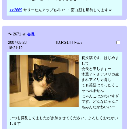
>>2669
サリーたんアップもｵﾄｺﾏｴ！面白顔も期待してますｗ
🐾
2671
＠
会長
2007-05-28
ID:RG1IHhFaJs
18:21:12
初投稿です。はじめま
して
会長と申しますー
体重７ｋｇアメリカ生
まれアメリカ育ち
でも英語はまったくし
ゃべれません
にゃんこはかわいすぎ
です。どんなにゃんこ
もみんなかわいいー
いつも拝見してましたが参加させてください。よろしくおねがい
します