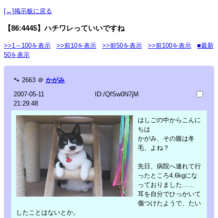
[←]掲示板に戻る
【86:4445】ハチワレっていいですね
>>1～100を表示
>>前10を表示
>>前50を表示
>>前100を表示
■最新
50を表示
🐾
2663
＠
かがみ
2007-05-11
ID:/QfSw0N7jM
21:29:48
はしごの中からこんに
ちは
かがみ、その腹は冬
毛、よね？
先日、病院へ連れて行
ったところ4.6kgにな
っておりました……
耳を自分でひっかいて
傷つけたようで、たい
したことはないとか。