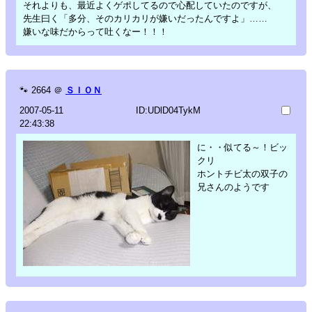
それよりも、最近よくゲポしてるので心配していたのですが、
先生曰く「多分、そのカリカリが嫌いだったんですよ」……
嫌いな味だからって吐くなー！！！
🐾
2664
＠
ＳＩＯＮ
2007-05-11
ID:UDlD04TykM
22:43:38
に・・似てる～！ビッ
クリ
ホントチビ太の双子の
兄さんのようです