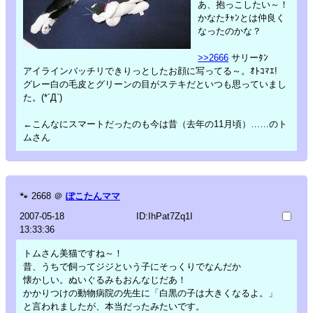
あ、抱っこしたい～！
かなたﾁｬﾝとは仲良く
なったのかな？
>>2666
サリーﾀﾝ
アイラインバッチリできりっとしたお顔に写ってる～。ｵﾄｺﾏｴ!
グレー白の毛皮とグリーンの目がステキだといつも思っていまし
た。(*´Д`)
←こんなにスマートだったのも今は昔（去年の11月頃）……のト
ムさん
🐾
2668
＠
ぽこたんママ
2007-05-18
ID:IhPat7Zq1I
13:33:36
トムさん美猫ですね～！
昔、うちで飼ってジジという子にそっくりでなんだか
懐かしい。ぬいぐるみもおんなじだあ！
かかりつけの動物病院の先生に「白黒の子は大きくなるよ。」
と言われましたが、本当だったみたいです。