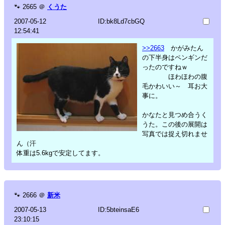
🐾
2665
＠
くうた
2007-05-12
ID:bk8Ld7cbGQ
12:54:41
>>2663
かがみたん
の下半身はペンギンだ
ったのですねｗ
ほわほわの腹
毛かわいい～ 耳お大
事に。
かなたと見つめ合うく
うた。この後の展開は
写真では捉え切れませ
ん（汗
体重は5.6kgで安定してます。
🐾
2666
＠
新米
2007-05-13
ID:5bteinsaE6
23:10:15