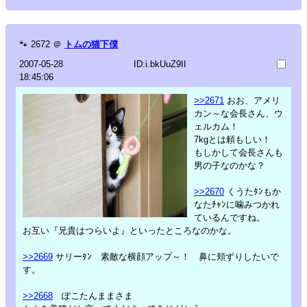
🐾
2672
＠
トムの猫下僕
2007-05-28
ID:i.bkUuZ9II
18:45:06
>>2671
おお、アメリ
カン～な会長さん、ウ
ェルカム！
7kgとは頼もしい！
もしかして会長さんも
男の子なのかな？
>>2670
くうたﾀﾝもか
なたﾁｬﾝに噛みつかれ
ているんですね。
お互い『兄貴はつらいよ』といったところなのかな。
>>2669
サリーﾀﾝ 素敵な横顔アップ～！ 鼻に頬ずりしたいで
す。
>>2668
ぽこたんままさま