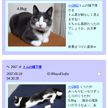
>>2661
トムの猫下僕
さま
トム君が頼もしく見え
ますね！
Ｃちゃん風邪だったの
でしょうか。お大事
に。
体重まつりに参加ｗ
🐾
2667
＠
トムの猫下僕
2007-05-18
ID:9RayoEkq5o
04:30:28
>>2665
くうたﾀﾝ
みっちりむっちりずっ
しりのくうたﾀﾝ
5.6kg……抱き心地良
いだろうなぁ～。あ