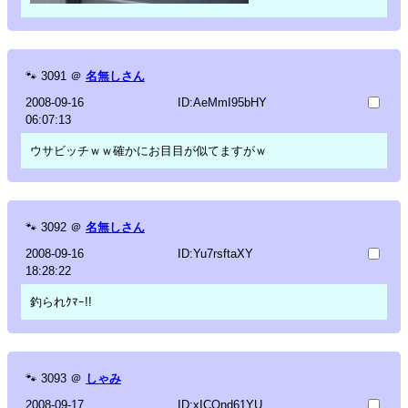
🐾
3091
＠
名無しさん
2008-09-16
ID:AeMmI95bHY
06:07:13
ウサビッチｗｗ確かにお目目が似てますがｗ
🐾
3092
＠
名無しさん
2008-09-16
ID:Yu7rsftaXY
18:28:22
釣られｸﾏｰ!!
🐾
3093
＠
しゃみ
2008-09-17
ID:xICQnd61YU