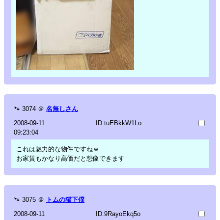
🐾
3074
＠
名無しさん
2008-09-11
ID:tuEBkkW1Lo
09:23:04
これは魅力的な物件ですねｗ
お家賃もかなり高価だと想像できます
🐾
3075
＠
トムの猫下僕
2008-09-11
ID:9RayoEkq5o