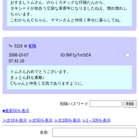
おすましトムさん、のらくろチックな仔猫たんから、
タキシードが似合う立派な美青年になりましたねえ。惚れ惚れし
ちゃいます。
これからもＣちゃん、ママンさんと仲良く幸せに暮らしてね。
🐾
3119
＠
K70
2008-10-07
ID:06F1yTmSEA
07:41:19
トムさんおめでとうございます。
きょとん顔も素敵♪
Cちゃんと仲良く元気でありますように。
削除パスワード
■最新50を表示
≫次10を表示
≫次50を表示
≫次100を表示
≫1～100を表示
名前: