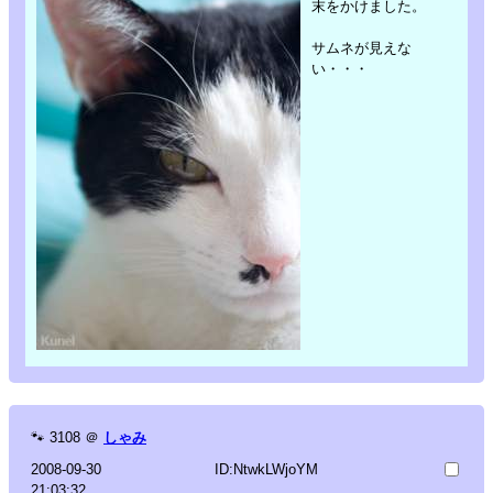
末をかけました。
サムネが見えな
い・・・
🐾
3108
＠
しゃみ
2008-09-30
ID:NtwkLWjoYM
21:03:32