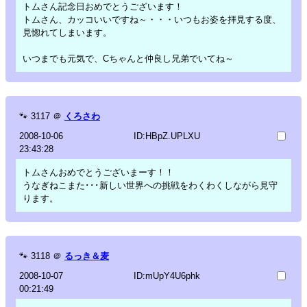
トムさん記念日おめでとうございます！
トムさん、カッコいいですね～・・・いつもお姿を拝見する度、
見惚れてしまいます。
いつまでも元気で、Cちゃんと仲良し兄弟でいてね～
🐾
3117
＠
くろさわ
2008-10-06
ID:HBpZ.UPLXU
23:43:28
トムさんおめでとうございまーす！！
うなぎねこまた･･･新しい世界への挑戦をわくわくしながら見守
ります。
🐾
3118
＠
るっき＆麦
2008-10-07
ID:mUpY4U6phk
00:21:49