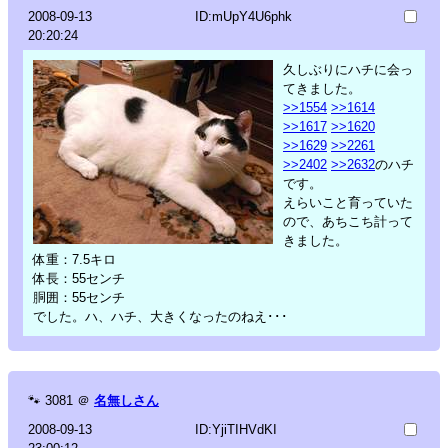
2008-09-13
ID:mUpY4U6phk
20:20:24
久しぶりにハチに会っ
てきました。
>>1554
>>1614
>>1617
>>1620
>>1629
>>2261
>>2402
>>2632
のハチ
です。
えらいこと育っていた
ので、あちこち計って
きました。
体重：7.5キロ
体長：55センチ
胴囲：55センチ
でした。ハ、ハチ、大きくなったのねえ･･･
🐾
3081
＠
名無しさん
2008-09-13
ID:YjiTIHVdKI