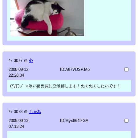
🐾
3077
＠
心
2008-09-12
ID:A97VDSP.Mo
22:28:04
(*´Д`)ノ ＜添い寝要員に立候補します！ぬくぬくしたいです！
🐾
3078
＠
しゃみ
2008-09-13
ID:Myx8649lGA
07:13:24