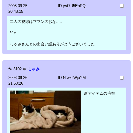
2008-09-25
ID:ysf7U5EaRQ
20:48:15
二人の視線はママンのおな.....
ｷﾞｬｰ
しゃみさんとの出会い話ありがとうございました
🐾
3102
＠
しゃみ
2008-09-26
ID:NtwkLWjoYM
21:50:26
新アイテムの毛布