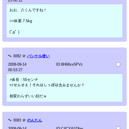
23:00:12
おお、八くんですね！
>>体重:7.5kg
(ﾟдﾟ )
🐾
3082
＠
バンケル使い
2008-09-14
ID:8H68xx5PVc
00:53:27
>体長：55センチ
ﾊｲせんせえ！それはしっぽは含みませんか？
相変わらずいい顔だｗ
🐾
3083
＠
のんたん
2008-09-14
ID:C4CYj51Dbw