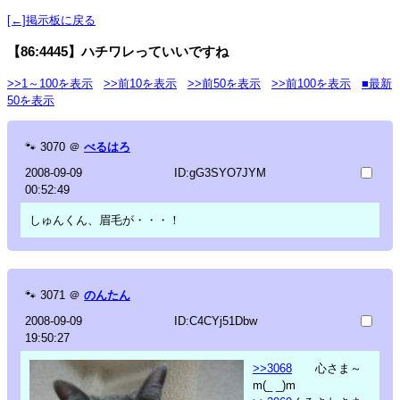
[←]掲示板に戻る
【86:4445】ハチワレっていいですね
>>1～100を表示
>>前10を表示
>>前50を表示
>>前100を表示
■最新
50を表示
🐾
3070
＠
べるはろ
2008-09-09
ID:gG3SYO7JYM
00:52:49
しゅんくん、眉毛が・・・！
🐾
3071
＠
のんたん
2008-09-09
ID:C4CYj51Dbw
19:50:27
>>3068
心さま～
m(_ _)m