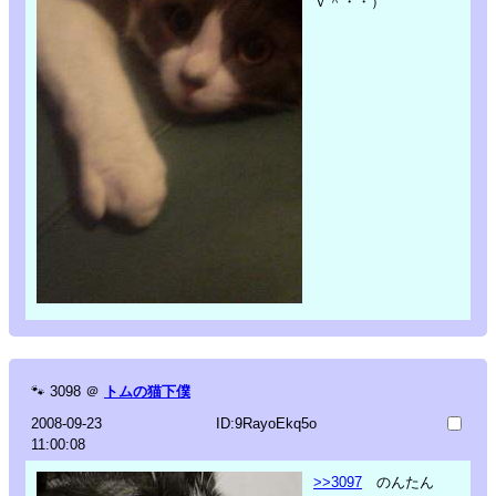
ｖ＾・・）
🐾
3098
＠
トムの猫下僕
2008-09-23
ID:9RayoEkq5o
11:00:08
>>3097
のんたん