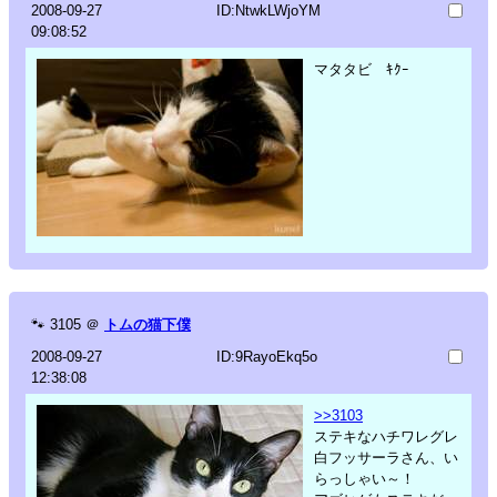
2008-09-27
ID:NtwkLWjoYM
09:08:52
マタタビ ｷｸｰ
🐾
3105
＠
トムの猫下僕
2008-09-27
ID:9RayoEkq5o
12:38:08
>>3103
ステキなハチワレグレ
白フッサーラさん、い
らっしゃい～！