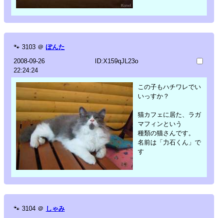
🐾
3103
＠
ぽんた
2008-09-26
ID:X159qJL23o
22:24:24
この子もハチワレでい
いっすか？
猫カフェに居た、ラガ
マフィンという
種類の猫さんです。
名前は「力石くん」で
す
🐾
3104
＠
しゃみ