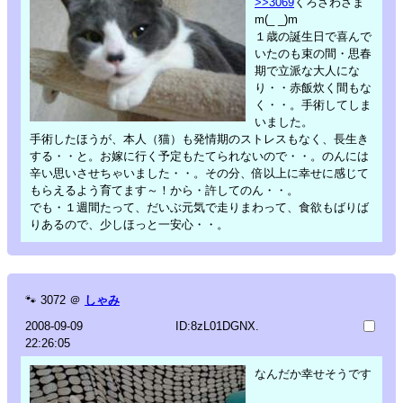
>>3069
くろさわさま
m(_ _)m
１歳の誕生日で喜んで
いたのも束の間・思春
期で立派な大人にな
り・・赤飯炊く間もな
く・・。手術してしま
いました。
手術したほうが、本人（猫）も発情期のストレスもなく、長生き
する・・と。お嫁に行く予定もたてられないので・・。のんには
辛い思いさせちゃいました・・。その分、倍以上に幸せに感じて
もらえるよう育てます～！から・許してのん・・。
でも・１週間たって、だいぶ元気で走りまわって、食欲もばりば
りあるので、少しほっと一安心・・。
🐾
3072
＠
しゃみ
2008-09-09
ID:8zL01DGNX.
22:26:05
なんだか幸せそうです