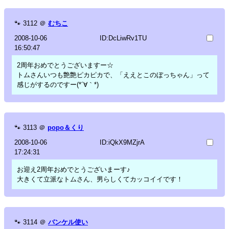
🐾
3112
＠
むちこ
2008-10-06
ID:DcLiwRv1TU
16:50:47
2周年おめでとうございますー☆
トムさんいつも艶艶ピカピカで、「ええとこのぼっちゃん」って
感じがするのですー(*´∀｀*)
🐾
3113
＠
popo＆くり
2008-10-06
ID:iQkX9MZjrA
17:24:31
お迎え2周年おめでとうございまーす♪
大きくて立派なトムさん、男らしくてカッコイイです！
🐾
3114
＠
バンケル使い