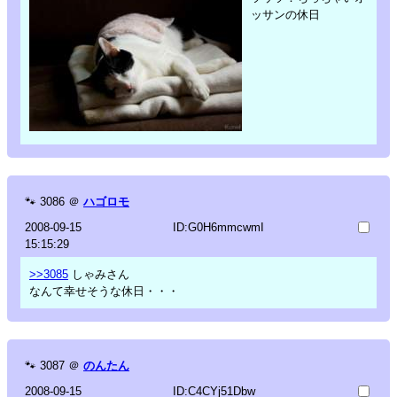
ッサンの休日
🐾
3086
＠
ハゴロモ
2008-09-15
ID:G0H6mmcwmI
15:15:29
>>3085
しゃみさん
なんて幸せそうな休日・・・
🐾
3087
＠
のんたん
2008-09-15
ID:C4CYj51Dbw