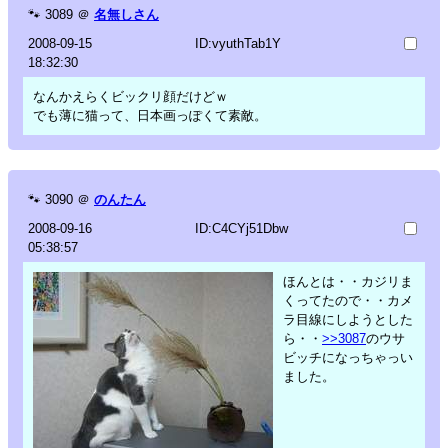
🐾
3089
＠
名無しさん
2008-09-15
ID:vyuthTab1Y
18:32:30
なんかえらくビックリ顔だけどｗ
でも薄に猫って、日本画っぽくて素敵。
🐾
3090
＠
のんたん
2008-09-16
ID:C4CYj51Dbw
05:38:57
ほんとは・・カジリま
くってたので・・カメ
ラ目線にしようとした
ら・・
>>3087
のウサ
ビッチになっちゃっい
ました。