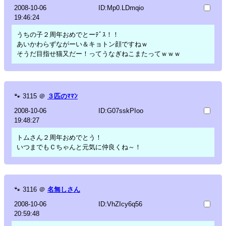
2008-10-06
ID:Mp0.LDmqio
19:46:24
うちの子２周年おめでとーﾃﾞｽ！！
あいかわらずながーい＆キョトン顔ですねｗ
そうだ目指せ猫又だー！ってうなぎねこまたってｗｗｗ
🐾
3115
＠
３匹のﾏﾏﾝ
2008-10-06
ID:G07sskPIoo
19:48:27
トムさん２周年おめでとう！
いつまでもＣちゃんと元気に仲良くね～！
🐾
3116
＠
名無しさん
2008-10-06
ID:VhZIcy6q56
20:59:48