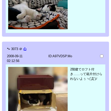
🐾
3073
＠
心
2008-09-11
ID:A97VDSP.Mo
02:12:56
2階建てロフト付
き……って箱片付けら
れないよぅヽ(`Д´)ﾉ