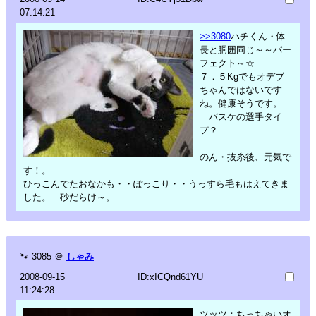
07:14:21
>>3080
ハチくん・体
長と胴囲同じ～～パー
フェクト～☆
７．５Kgでもオデブ
ちゃんではないです
ね。健康そうです。
バスケの選手タイ
プ？
のん・抜糸後、元気で
す！。
ひっこんでたおなかも・・ぽっこり・・うっすら毛もはえてきま
した。 砂だらけ～。
🐾
3085
＠
しゃみ
2008-09-15
ID:xICQnd61YU
11:24:28
ツッツ：ちっちゃいオ