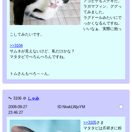
アゴヒゲもステキだ。
ラガマフィン、ググっ
てみました。
ラグドールみたいにで
っかくなるんですね。
いいなぁ、実際に抱っ
こしてみたいです。
>>3104
サムネが見えないけど、私だけかな？
マタタビでべろんべろんですね。
トムさんもべろ～～ん。
🐾
3106
＠
しゃみ
2008-09-27
ID:NtwkLWjoYM
23:46:27
>>3105
さま
マタタビは爪研ぎに粉