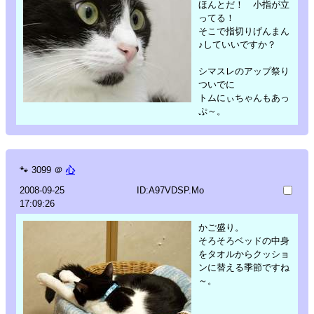
ほんとだ！ 小指が立
ってる！
そこで指切りげんまん
♪していいですか？
シマスレのアップ祭り
ついでに
トムにぃちゃんもあっ
ぷ～。
🐾
3099
＠
心
2008-09-25
ID:A97VDSP.Mo
17:09:26
かご盛り。
そろそろベッドの中身
をタオルからクッショ
ンに替える季節ですね
～。