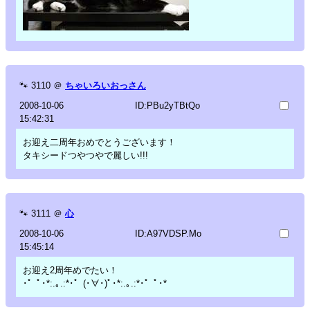
🐾
3110
＠
ちゃいろいおっさん
2008-10-06
ID:PBu2yTBtQo
15:42:31
お迎え二周年おめでとうございます！
タキシードつやつやで麗しい!!!
🐾
3111
＠
心
2008-10-06
ID:A97VDSP.Mo
15:45:14
お迎え2周年めでたい！
･゜ﾟ･*:.｡.:*･゜(･∀･)ﾟ･*:.｡.:*･゜ﾟ･*