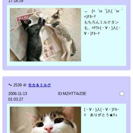
17:18:29
← (=゜ω゜)人(゜ω゜
=)ﾅｶｰﾏ
もちろんミルクタン
も、ﾊﾁﾜﾚ(・∀・)人(・
∀・)ﾅｶｰﾏ
🐾
2539
＠
モカ＆ミルク
2006-11-13
ID:MZHTT4rZ0E
01:03:27
(・∀・)人(・∀・)ﾅｶｰ
ﾏ ありがとう★ﾁｭ