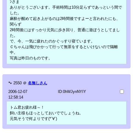
ﾝさま
ありがとうございます。手術時間は10分足らずであっという間で
した。
麻酔が醒めて起き上がるのは2時間後ですよーと言われたにも、
関らず
2時間後にはすっかり元気に歩き回り、普通に遊ぼうとしてまし
た。
で、今、一気に疲れたのかぐっすり寝ています。
Ｃちゃんは飛びかかって行って無茶をするといけないので隔離
中。
写真は昨日のものです。
🐾
2550
＠
名無しさん
2006-12-07
ID:0hWJynNYIY
12:58:14
トム君お疲れ様～！
飼い主様もほっとしておいででしょうね。
元気そうで何よりです(*´∀`)