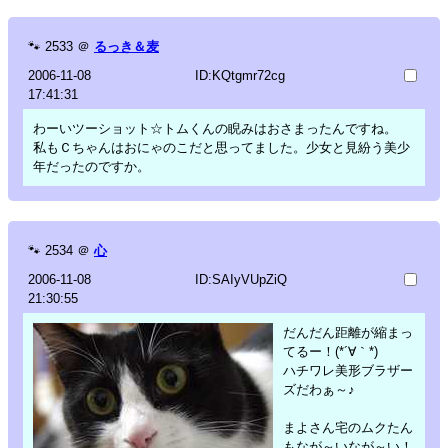
🐾
2533
＠
るっき＆麦
2006-11-08
ID:KQtgmr72cg
17:41:31
わーいツーショット☆トムくんの睨みはおさまったんですね。
私もＣちゃんはおにゃのこだと思ってました。少女と見紛う美少
年だったのですか。
🐾
2534
＠
心
2006-11-08
ID:SAIyVUpZiQ
21:30:55
だんだん距離が縮まっ
てるー！(*´∀｀*)
ハチワレ美形ブラザー
ズだわぁ～♪
まよさん宅のムクたん
もなが～いなが～い！