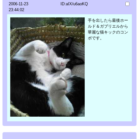
2006-11-23
ID:aIX/u6aoKQ
23:44:02
手を出したら最後ホー
ルド＆ガブリエルから
華麗な猫キックのコン
ボです。