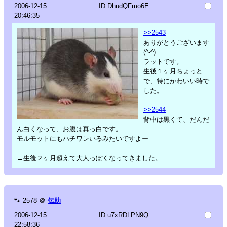
2006-12-15
ID:DhudQFmo6E
20:46:35
>>2543
ありがとうございます
(^-^)
ラットです。
生後１ヶ月ちょっと
で、特にかわいい時で
した。
>>2544
背中は黒くて、だんだ
ん白くなって、お腹は真っ白です。
モルモットにもハチワレいるみたいですよー
←生後２ヶ月超えて大人っぽくなってきました。
🐾
2578
＠
伝助
2006-12-15
ID:u7xRDLPN9Q
22:58:36