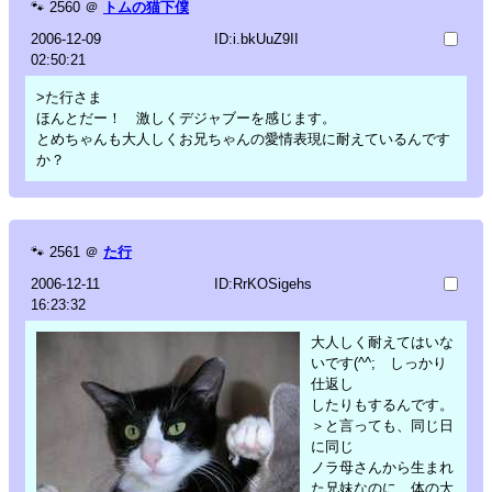
🐾
2560
＠
トムの猫下僕
2006-12-09
ID:i.bkUuZ9II
02:50:21
>た行さま
ほんとだー！ 激しくデジャブーを感じます。
とめちゃんも大人しくお兄ちゃんの愛情表現に耐えているんです
か？
🐾
2561
＠
た行
2006-12-11
ID:RrKOSigehs
16:23:32
大人しく耐えてはいな
いです(^^; しっかり
仕返し
したりもするんです。
＞と言っても、同じ日
に同じ
ノラ母さんから生まれ
た兄妹なのに、体の大