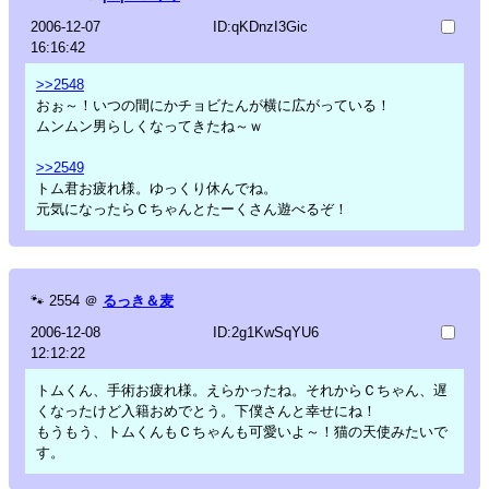
2006-12-07
ID:qKDnzI3Gic
16:16:42
>>2548
おぉ～！いつの間にかチョビたんが横に広がっている！
ムンムン男らしくなってきたね～ｗ
>>2549
トム君お疲れ様。ゆっくり休んでね。
元気になったらＣちゃんとたーくさん遊べるぞ！
🐾
2554
＠
るっき＆麦
2006-12-08
ID:2g1KwSqYU6
12:12:22
トムくん、手術お疲れ様。えらかったね。それからＣちゃん、遅
くなったけど入籍おめでとう。下僕さんと幸せにね！
もうもう、トムくんもＣちゃんも可愛いよ～！猫の天使みたいで
す。