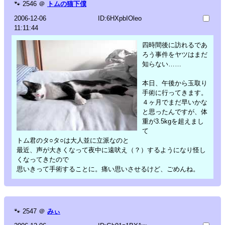
🐾
2546
＠
トムの猫下僕
2006-12-06
ID:6HXpbIOleo
11:11:44
四時間後に訪れるであ
ろう事件をヤツはまだ
知らない……
本日、午後から玉取り
手術に行ってきます。
４ヶ月でまだ早いかな
と思ったんですが、体
重が3.5kgを超えまし
て
トム君のタ○タ○は大人並に立派なのと
最近、声が大きくなって夜中に遠吠え（？）するようになり怪し
くなってきたので
思いきって手術することに。痛い思いさせるけど、ごめんね。
🐾
2547
＠
みぃ