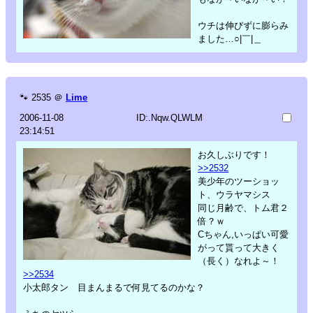
ウチは伸びずに膨らみ
ました…○|￣|＿
🐾
2535
＠
Lime
2006-11-08
ID:.Nqw.QLWLM
23:14:51
お久しぶりです！
>>2532
美少年のツーショッ
ト、ウラヤマシス
同じ月齢で、トム君２
倍？ｗ
Cちゃん,いっぱい可愛
がって貰って大きく
（長く）なれよ～！
>>2534
小太郎タン 目まんまるで何見てるのかな？