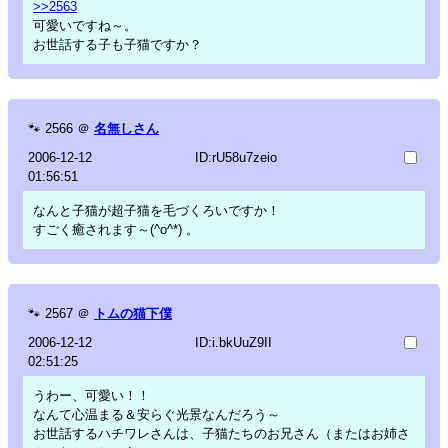
>>2563
可愛いですね～。
お世話する子も子猫ですか？
🐾
2566
＠
名無しさん
2006-12-12
ID:rU58u7zeio
01:56:51
なんと子猫が超子猫を毛づくろいですか！
すごく癒されます～(^o^*) 。
🐾
2567
＠
トムの猫下僕
2006-12-12
ID:i.bkUuZ9II
02:51:25
うわー、可愛い！！
なんて心温まる＆安らぐ光景なんだろう～
お世話するハチワレさんは、子猫たちのお兄さん（またはお姉さ