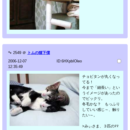
🐾
2549
＠
トムの猫下僕
2006-12-07
ID:6HXpbIOleo
12:35:49
チョビタンが丸くなっ
てる！
今まで「細長い」とい
うイメージがあったの
でビックリ。
冬毛かな？ もっふり
していい感じ～、触り
たい～。
>みぃさま、３匹のﾏﾏ