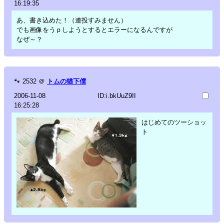
16:19:35
あ、書き込めた！（連投すみません）
でも画像をうｐしようとするとエラーになるんですが
なぜ～？
🐾
2532
＠
トムの猫下僕
2006-11-08
ID:i.bkUuZ9II
16:25:28
はじめてのツーショッ
ト