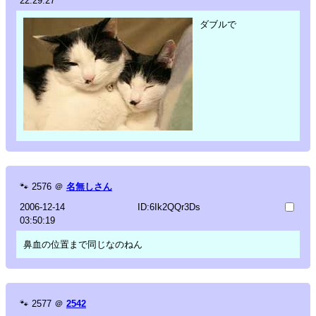
22:29:27
ダブルで
🐾
2576
＠
名無しさん
2006-12-14
ID:6Ik2QQr3Ds
03:50:19
鼻血の位置まで同じなのねん
🐾
2577
＠
2542