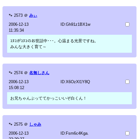
🐾
2573
＠
みぃ
2006-12-13
ID:Gh91z1BX1w
11:35:34
ｺﾇｺがｺﾇｺのお世話中･･･。心温まる光景ですね。
みんな大きく育て～
🐾
2574
＠
名無しさん
2006-12-13
ID:X6OzXl1Y8Q
15:08:12
お兄ちゃんぶっててかっこいいぞ白くん！
🐾
2575
＠
しゃみ
2006-12-13
ID:Fsm6c4Kga.