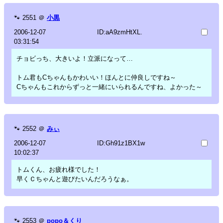
🐾
2551
＠
小黒
2006-12-07
ID:aA9zmHtXL.
03:31:54
チョビっち、大きいよ！立派になって…
トム君もCちゃんもかわいい！ほんとに仲良しですね～
Cちゃんもこれからずっと一緒にいられるんですね、よかった～
🐾
2552
＠
みぃ
2006-12-07
ID:Gh91z1BX1w
10:02:37
トムくん、お疲れ様でした！
早くＣちゃんと遊びたいんだろうなぁ。
🐾
2553
＠
popo＆くり