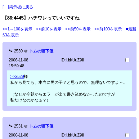
[←]掲示板に戻る
【86:4445】ハチワレっていいですね
>>1～100を表示
>>前10を表示
>>前50を表示
>>前100を表示
■最新
50を表示
🐾
2530
＠
トムの猫下僕
2006-11-08
ID:i.bkUuZ9II
15:59:48
>>2529
様
私から見ても、本当に男の子？と思うので、無理ないですよ～。
（なぜか今朝からエラーが出て書き込めなかったのですが
私だけなのかなぁ？）
🐾
2531
＠
トムの猫下僕
2006-11-08
ID:i.bkUuZ9II