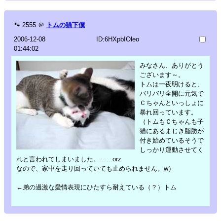
🐾
2555
＠
トムの猫下僕
2006-12-08
ID:6HXpbIOleo
01:44:02
みなさん、ありがとう
ございます～。
トムは一夜明けると、
バリバリ全開に元気で
Ｃちゃんといっしょに
暴れ回っています。
（トムもＣちゃんも子
猫にあるまじき脂肪が
付き始めているそうで
しっかり運動させてく
れと言われてしまいました。……orz
なので、家中を走り回っていても止められません。w）
←弟の過激な愛情表現にひたすら耐えている（？）トム