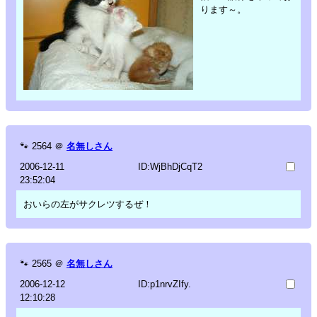
ります～。
🐾
2564
＠
名無しさん
2006-12-11
ID:WjBhDjCqT2
23:52:04
おいらの左がサクレツするぜ！
🐾
2565
＠
名無しさん
2006-12-12
ID:p1nrvZIfy.
12:10:28