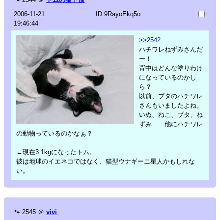
2006-11-21
ID:9RayoEkq5o
19:46:44
>>2542
ハチワレねずみさんだ
ー！
背中はどんな塗りわけ
になっているのかし
ら？
以前、ブタのハチワレ
さんもいましたよね。
いぬ、ねこ、ブタ、ね
ずみ……他にハチワレ
の動物っているのかなぁ？
←現在3.1kgになったトム。
彼は地球のイエネコではなく、猫型ウナギーニ星人かもしれな
い。
🐾
2545
＠
vivi