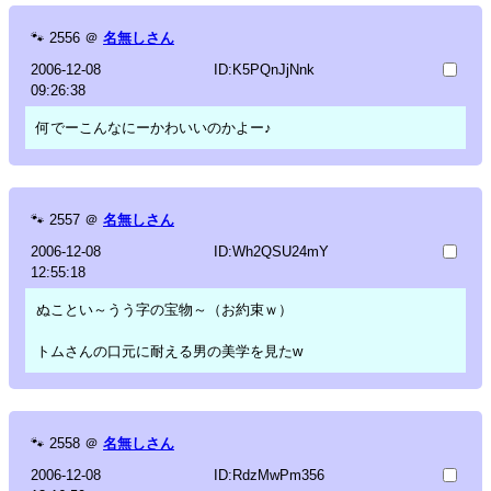
🐾
2556
＠
名無しさん
2006-12-08
ID:K5PQnJjNnk
09:26:38
何でーこんなにーかわいいのかよー♪
🐾
2557
＠
名無しさん
2006-12-08
ID:Wh2QSU24mY
12:55:18
ぬことい～うう字の宝物～（お約束ｗ）
トムさんの口元に耐える男の美学を見たw
🐾
2558
＠
名無しさん
2006-12-08
ID:RdzMwPm356