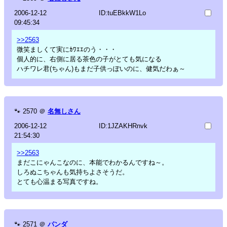
2006-12-12
ID:tuEBkkW1Lo
09:45:34
>>2563
微笑ましくて実にｶﾜｴｴのう・・・
個人的に、右側に居る茶色の子がとても気になる
ハチワレ君(ちゃん)もまだ子供っぽいのに、健気だわぁ～
🐾
2570
＠
名無しさん
2006-12-12
ID:1JZAKHRnvk
21:54:30
>>2563
まだこにゃんこなのに、本能でわかるんですね～。
しろぬこちゃんも気持ちよさそうだ。
とても心温まる写真ですね。
🐾
2571
＠
パンダ