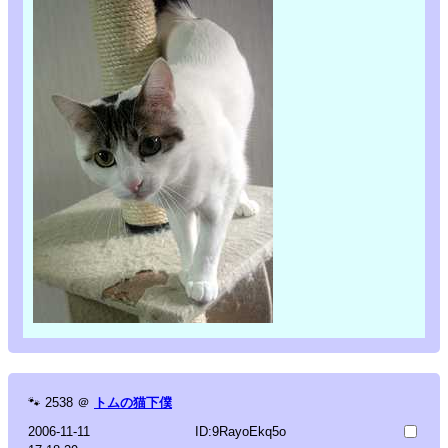
🐾
2538
＠
トムの猫下僕
2006-11-11
ID:9RayoEkq5o