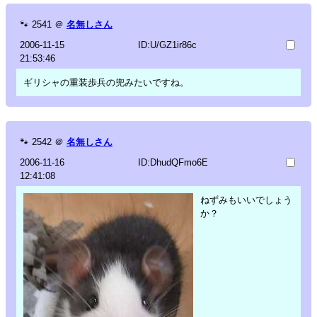
🐾
2541
＠
名無しさん
2006-11-15
ID:U/GZ1ir86c
21:53:46
ギリシャの重装歩兵の兜みたいですね。
🐾
2542
＠
名無しさん
2006-11-16
ID:DhudQFmo6E
12:41:08
ねずみもいいでしょう
か？