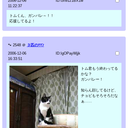
2006-12-06
ID:Gh91z1BX1w
11:22:37
トムくん、ガンバレ～！！
応援してるよ！
🐾
2548
＠
３匹のﾏﾏﾝ
2006-12-06
ID:IgOPayWjjk
16:33:51
トム君もう終わってる
かな？
ガンバレー！
知らん顔してるけど、
チョビもそろそろだな
ぁ……