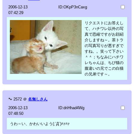
2006-12-13
ID:OKpP3nCaxg
07:42:29
リクエストにお答えし
て、ハチワレ以外の写
真で恐縮ですがお顔紹
介しますね～。茶トラ
の写真写りが悪すぎで
すね。。笑って下さい
＾＾；ちなみにハチワ
レちゃんは、ちび猫の
腹違いの兄でこの白猫
の兄弟です～。
🐾
2572
＠
名無しさん
2006-12-13
ID:driHhad4Wg
07:48:50
うわ～い、かわいいよう(;´Д`)ﾊｧﾊｧ