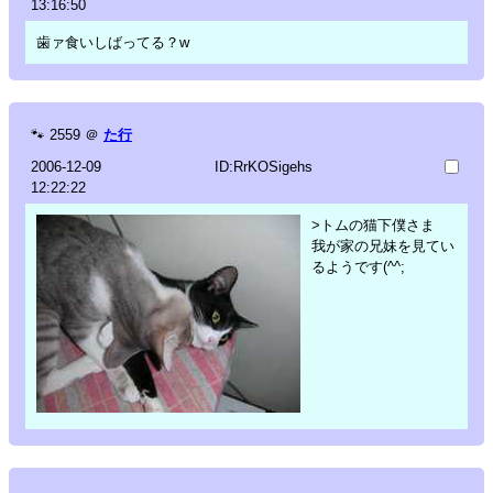
13:16:50
歯ァ食いしばってる？w
🐾
2559
＠
た行
2006-12-09
ID:RrKOSigehs
12:22:22
>トムの猫下僕さま
我が家の兄妹を見てい
るようです(^^;