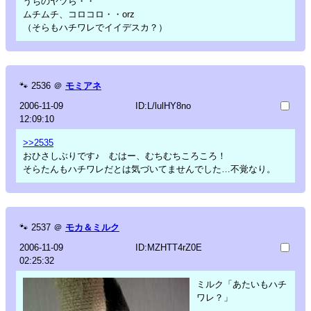
うちのヤツら・・
ムチムチ、コロコロ・・orz
（そらもハチワレでイイデスカ？）
🐾
2536
＠
モミアネ
2006-11-09
ID:L/lulHY8no
12:09:10
>>2535
おひさしぶりです♪ むはー、むちむちころころ！
そらたんもハチワレだとは気づいてませんでした…不覚なり。
🐾
2537
＠
モカ＆ミルク
2006-11-09
ID:MZHTT4rZ0E
02:25:32
ミルク「あたいもハチ
ワレ？」