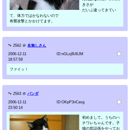
きさが
だいぶ違ってきてい
て、体力ではかなわないので
奇襲攻撃とかかけてます。
🐾
2562
＠
名無しさん
2006-12-11
ID:nGLxj8U6JM
18:57:59
ファイッ！
🐾
2563
＠
パンダ
2006-12-11
ID:OKpP3nCaxg
23:50:14
初めまして。うちのハ
チワレちゃんです。子
猫の世話係をやってお