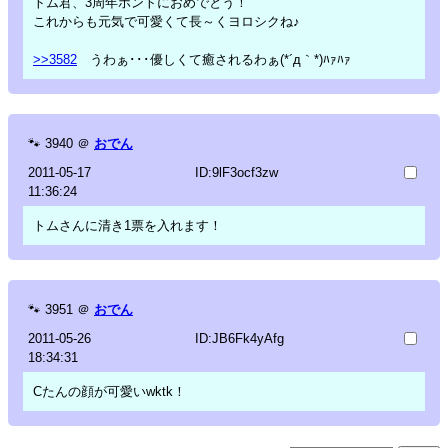
トム君、3周年ホントにおめでとう！
これからも元気で可愛くて長～くヨロシクね♪
>>3582
うわぁ･･･優しくて癒されるわぁ(*´д｀*)ﾊｧﾊｧ
🐾
3940
＠
おでん
2011-05-17
ID:9lF3ocf3zw
11:36:24
トムさんに清き1票を入れます！
🐾
3951
＠
おでん
2011-05-26
ID:JB6Fk4yAfg
18:34:31
Cたんの顔が可愛いwktk！