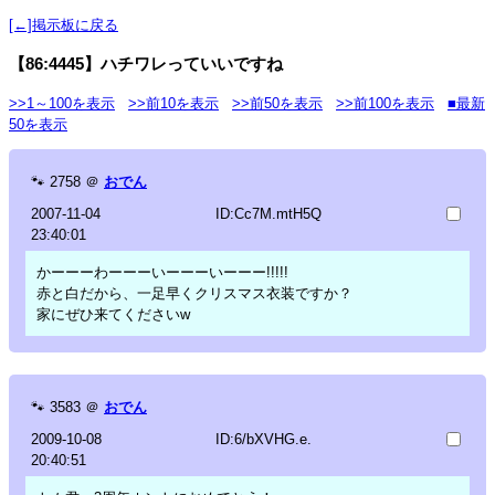
[←]掲示板に戻る
【86:4445】ハチワレっていいですね
>>1～100を表示
>>前10を表示
>>前50を表示
>>前100を表示
■最新
50を表示
🐾
2758
＠
おでん
2007-11-04
ID:Cc7M.mtH5Q
23:40:01
かーーーわーーーいーーーいーーー!!!!!
赤と白だから、一足早くクリスマス衣装ですか？
家にぜひ来てくださいw
🐾
3583
＠
おでん
2009-10-08
ID:6/bXVHG.e.
20:40:51