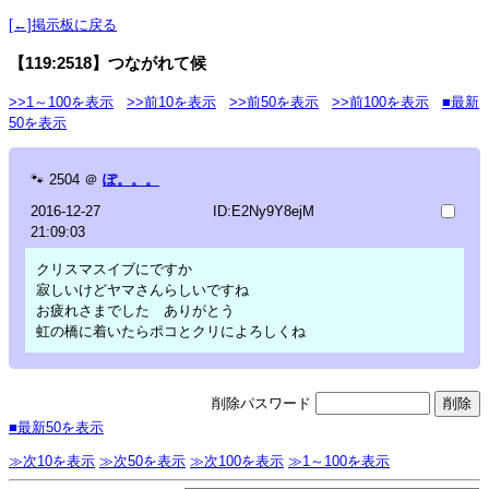
[←]掲示板に戻る
【119:2518】つながれて候
>>1～100を表示
>>前10を表示
>>前50を表示
>>前100を表示
■最新
50を表示
🐾
2504
＠
ぽ。。。
2016-12-27
ID:E2Ny9Y8ejM
21:09:03
クリスマスイブにですか
寂しいけどヤマさんらしいですね
お疲れさまでした ありがとう
虹の橋に着いたらポコとクリによろしくね
削除パスワード
■最新50を表示
≫次10を表示
≫次50を表示
≫次100を表示
≫1～100を表示