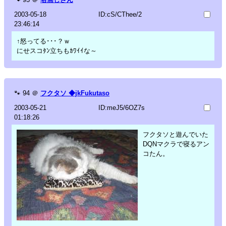
2003-05-18
ID:cS/CThee/2
23:46:14
↑怒ってる･･･？ｗ
にせスコﾀﾝ立ちもｶﾜｲｲな～
🐾
94
＠
フクタソ ◆jkFukutaso
2003-05-21
ID:meJ5/6OZ7s
01:18:26
フクタソと遊んでいた
DQNマクラで寝るアン
コたん。