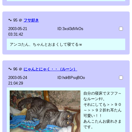
🐾
95
＠
フサ好き
2003-05-21
ID:3xol3dVkOs
03:31:42
アンコたん、ちゃんとおまくして寝てるｗ
🐾
96
＠
にゃんとにゃく・・（ルーン）
2003-05-24
ID:hdrBPsqBOo
21:04:29
自分の寝床でヌフフ～
なルーンﾀｿ。
それにしても＞＞９０
～＞＞９２折れ耳たん
可愛い！！
あんこたんお疲れさま
です。