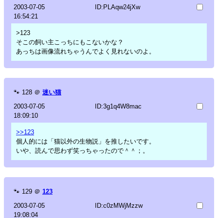
2003-07-05
ID:PLAqw24jXw
16:54:21
>123
そこの飼い主こっちにもこないかな？
あっちは画像流れちゃうんでよく見れないのよ。
🐾
128
＠
迷い猫
2003-07-05
ID:3g1q4W8mac
18:09:10
>>123
個人的には「猫以外の生物説」を推したいです。
いや、読んで思わず笑っちゃったので＾＾；。
🐾
129
＠
123
2003-07-05
ID:c0zMWjMzzw
19:08:04