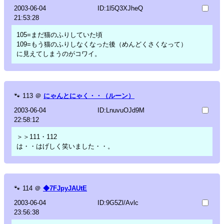
2003-06-04
ID:1l5Q3XJheQ
21:53:28
105=まだ猫のふりしていた頃
109=もう猫のふりしなくなった後（めんどくさくなって）
に見えてしまうのがコワイ。
🐾
113
＠
にゃんとにゃく・・（ルーン）
2003-06-04
ID:LnuvuOJd9M
22:58:12
＞＞111・112
は・・はげしく笑いました・・。
🐾
114
＠
◆7FJpyJAUtE
2003-06-04
ID:9G5Zl/Avlc
23:56:38