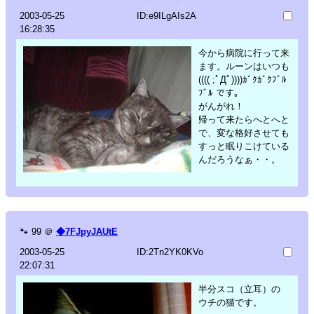
2003-05-25
ID:e9ILgAIs2A
16:28:35
今から病院に行って来
ます。ルーンはいつも
(((( ;ﾟДﾟ))))ｶﾞｸｶﾞｸﾌﾞﾙ
ﾌﾞﾙ です。
がんがれ！
帰って来たらへとへと
で、変な格好させても
すっと眠りこけている
んだろうなぁ・・。
🐾
99
＠
◆7FJpyJAUtE
2003-05-25
ID:2Tn2YK0KVo
22:07:31
半分スコ（立耳）の
ウチの猫です。