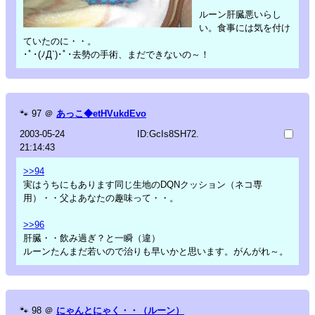
ルーン肝臓悪いらし
い。食事には気を付け
ていたのに・・。
･ﾟ･(ﾉД`)･ﾟ･去勢の手術、まだできないの～！
🐾
97
＠
あっこ◆etHVukdEvo
2003-05-24
ID:GcIs8SH72.
21:14:43
>>94
実はうちにもあります同じ生地のDQNクッション（ネコ専
用）・・父よあなたの趣味って・・。
>>96
肝臓・・飲み過ぎ？と一瞬（違）
ルーンたんまだ若いので治りも早いかと思います。がんがれ～。
🐾
98
＠
にゃんとにゃく・・（ルーン）