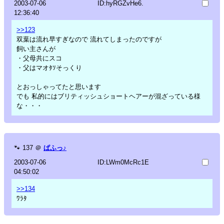
2003-07-06
ID:hyRGZvHe6.
12:36:40
>>123
双葉は流れ早すぎなので 流れてしまったのですが
飼い主さんが
・父母共にスコ
・父はマオﾀｿそっくり
とおっしゃってたと思います
でも 私的にはブリティッシュショートヘアーが混ざっている様
な・・・
🐾
137
＠
ぱふっ♪
2003-07-06
ID:LWm0McRc1E
04:50:02
>>134
ﾜﾗﾀ