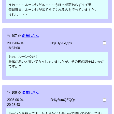
うわ～～～ルーンﾀｿだぁ～～～うほっ相変わらずイイ男。
毎日毎日、ルーンﾀｿが出てきてくれるのを待っていますた。
うれし・・・
🐾
107
＠
名無しさん
2003-06-04
ID:jzHyvGQfps
18:37:00
おぉ、ルーンﾀﾝだ！
肝臓が悪いと書いてらっしゃいましたが、その後の調子はいかが
ですか？
🐾
108
＠
名無しさん
2003-06-04
ID:6y6umQEQQc
20:28:43
ルーンたそ待ってました！おかげん悪いって聞いて心配してまし