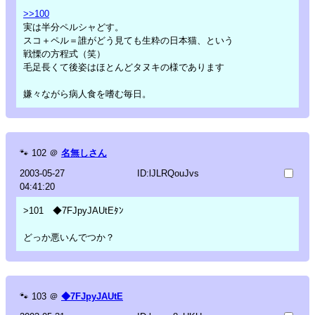
>>100
実は半分ペルシャどす。
スコ＋ペル＝誰がどう見ても生粋の日本猫、という
戦慄の方程式（笑）
毛足長くて後姿はほとんどタヌキの様であります
嫌々ながら病人食を嗜む毎日。
🐾
102
＠
名無しさん
2003-05-27
ID:lJLRQouJvs
04:41:20
>101 ◆7FJpyJAUtEﾀﾝ
どっか悪いんでつか？
🐾
103
＠
◆7FJpyJAUtE