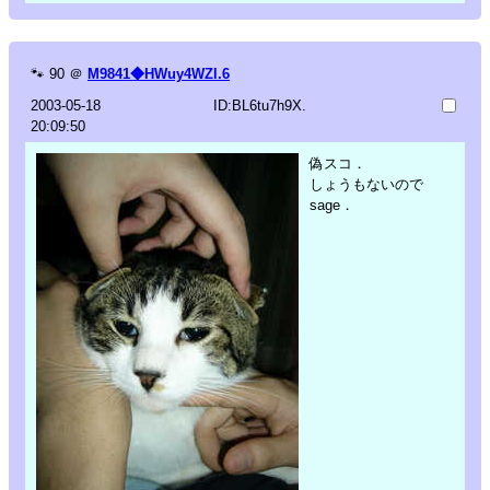
🐾
90
＠
M9841◆HWuy4WZl.6
2003-05-18
ID:BL6tu7h9X.
20:09:50
偽スコ．
しょうもないので
sage．