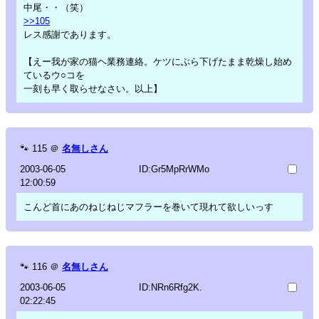
中尾・・（笑）
>>105
レス感謝であります。
【えー我が家の猫ヘ業務連絡。ケツにぶら下げたまま乾燥し始め
ているウ○コを
一刻も早く取らせなさい。以上】
🐾
115
＠
名無しさん
2003-06-05
ID:Gr5MpRrWMo
12:00:59
こんど首にあのねじねじマフラーを巻いて現れて欲しいっす
🐾
116
＠
名無しさん
2003-06-05
ID:NRn6Rfg2K.
02:22:45