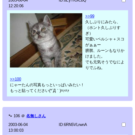
2003-06-04
ID:8EyTIOlCbQ
12:20:06
>>99
久しぶりにみたら、
（ホント久しぶりす
ぎ）
可愛いペルシャ＋スコ
がぁぁー
膀胱、ルーンもなりか
けました。
でも元気そうでなによ
りでふね。
>>100
にゃーたんの写真もっといっぱいみたい！
もっと貼ってください(*´Д｀)ﾊｧﾊｧ
🐾
106
＠
名無しさん
2003-06-04
ID:6RN5VLrwnA
13:00:03