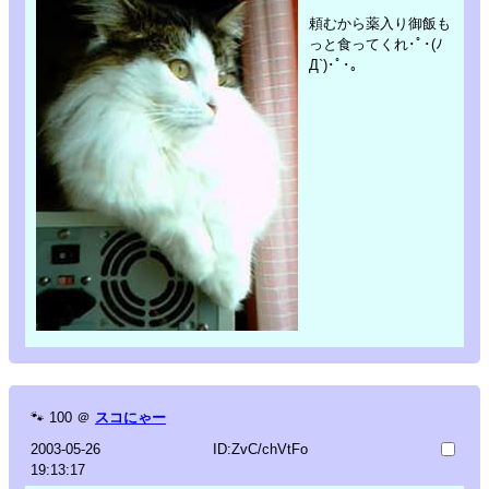
頼むから薬入り御飯も
っと食ってくれ･ﾟ･(ﾉ
Д`)･ﾟ･｡
🐾
100
＠
スコにゃー
2003-05-26
ID:ZvC/chVtFo
19:13:17