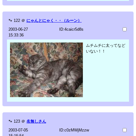
🐾
122
＠
にゃんとにゃく・・（ルーン）
2003-06-27
ID:4caicr5d8s
15:33:36
ムチムチに太ってなど
いない！！
🐾
123
＠
名無しさん
2003-07-05
ID:c0zMWjMzzw
15:15:54