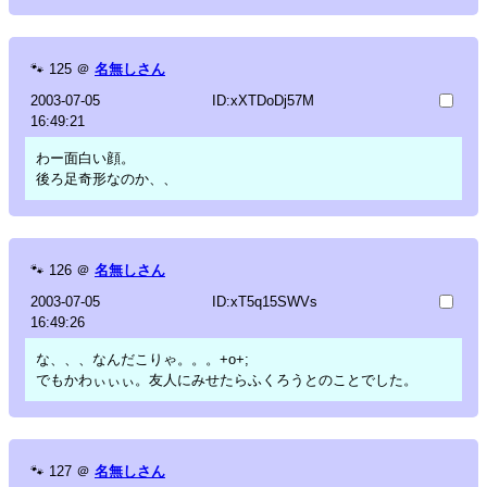
🐾
125
＠
名無しさん
2003-07-05
ID:xXTDoDj57M
16:49:21
わー面白い顔。
後ろ足奇形なのか、、
🐾
126
＠
名無しさん
2003-07-05
ID:xT5q15SWVs
16:49:26
な、、、なんだこりゃ。。。+o+;
でもかわぃぃぃ。友人にみせたらふくろうとのことでした。
🐾
127
＠
名無しさん