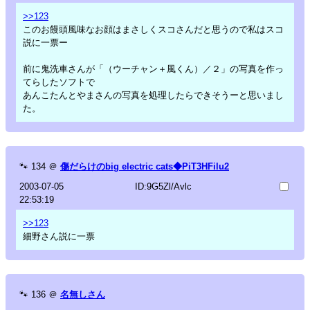
>>123
このお饅頭風味なお顔はまさしくスコさんだと思うので私はスコ
説に一票ー
前に鬼洗車さんが「（ウーチャン＋風くん）／２」の写真を作っ
てらしたソフトで
あんこたんとやまさんの写真を処理したらできそうーと思いまし
た。
🐾
134
＠
傷だらけのbig electric cats◆PiT3HFilu2
2003-07-05
ID:9G5Zl/Avlc
22:53:19
>>123
細野さん説に一票
🐾
136
＠
名無しさん