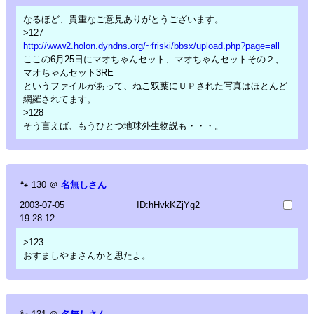
なるほど、貴重なご意見ありがとうございます。
>127
http://www2.holon.dyndns.org/~friski/bbsx/upload.php?page=all
ここの6月25日にマオちゃんセット、マオちゃんセットその２、
マオちゃんセット3RE
というファイルがあって、ねこ双葉にＵＰされた写真はほとんど
網羅されてます。
>128
そう言えば、もうひとつ地球外生物説も・・・。
🐾
130
＠
名無しさん
2003-07-05
ID:hHvkKZjYg2
19:28:12
>123
おすましやまさんかと思たよ。