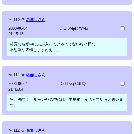
🐾
110
＠
名無しさん
2003-06-04
ID:Gr5MpRrWMo
21:15:13
相変わらず中に人が入っているようないない様な
不思議な表情しますねえ～。
🐾
111
＠
名無しさん
2003-06-04
ID:dd9pq.CdHQ
21:45:04
ﾊｲ、先生！ ルーンﾀﾝの中には 中尾彬 が入っていると思いま
つ。
🐾
112
＠
名無しさん