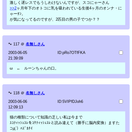
激しく遅レスでもうしわけないんですが、スコにゃーさん
>>2
ヶ月年下のオトコに乳を吸われている生後4ヶ月のオンナ・に
ゃーﾀﾝ。
が気になってるのですが、2匹目の男の子でつか？？
🐾
117
＠
名無しさん
2003-06-05
ID:pRo7OTfFKA
21:39:09
ω ← ルーンちゃんの口。
🐾
118
＠
名無しさん
2003-06-06
ID:5VIPfDJoh6
12:09:13
猫の種類について知識の乏しい私は今まで
ｽｺﾃｨｯｼｭｽﾚをｺｹﾃｨｯｼｭｽﾚと読み違えて（勝手に脳内変換）ますた
⊃д`）ﾊｽﾞｶﾁｲ