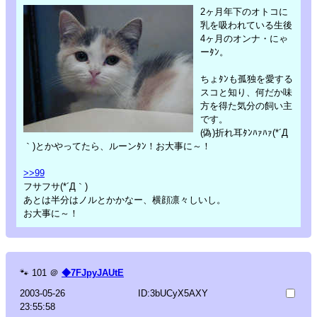
2ヶ月年下のオトコに
乳を吸われている生後
4ヶ月のオンナ・にゃ
ーﾀﾝ。
ちょﾀﾝも孤独を愛する
スコと知り、何だか味
方を得た気分の飼い主
です。
(偽)折れ耳ﾀﾝﾊｧﾊｧ(*´Д
｀)とかやってたら、ルーンﾀﾝ！お大事に～！
>>99
フサフサ(*´Д｀)
あとは半分はノルとかかなー、横顔凛々しいし。
お大事に～！
🐾
101
＠
◆7FJpyJAUtE
2003-05-26
ID:3bUCyX5AXY
23:55:58