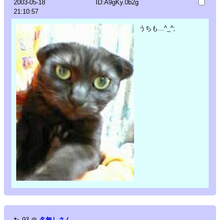
2003-05-18
ID:A9gKy.0b2g
21:10:57
うちも...^_^;
🐾
93
＠
名無しさん