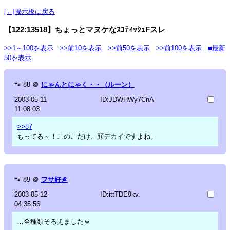
[←]掲示板に戻る
【122:13518】ちょっとマヌケなｽｺﾃｨｯｼｭFスレ
>>1～100を表示
>>前10を表示
>>前50を表示
>>前100を表示
■最新
50を表示
🐾
88
＠
にゃんとにゃく・・（ルーン）
2003-05-11
ID:JDWHWy7CnA
11:08:03
>>87
もってる～！このこだけ、顔デカイですよね。
🐾
89
＠
フサ好き
2003-05-12
ID:ittTDE9kv.
04:35:56
…全種類そろえましたｗ