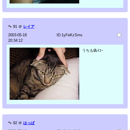
🐾
91
＠
レイア
2003-05-18
ID:1yFeKzSmx.
20:34:12
うちも偽ｽｺｰ
🐾
92
＠
はっぱ