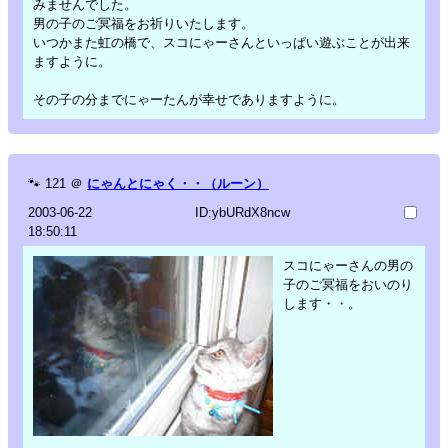
みませんでした。
男の子のご冥福をお祈りいたします。
いつかまた虹の橋で、スコにゃーさんといっぱい遊ぶことが出来
ますように。
その子の分までにゃーたんが幸せでありますように。
🐾
121
＠
にゃんとにゃく・・（ルーン）
2003-06-22
ID:ybURdX8ncw
18:50:11
スコにゃーさんの男の
子のご冥福をおいのり
します・・。