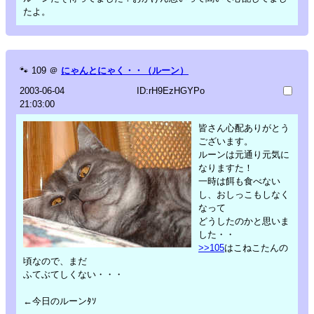
たよ。
🐾
109
＠
にゃんとにゃく・・（ルーン）
2003-06-04
ID:rH9EzHGYPo
21:03:00
皆さん心配ありがとう
ございます。
ルーンは元通り元気に
なりますた！
一時は餌も食べない
し、おしっこもしなく
なって
どうしたのかと思いま
した・・
>>105
はこねこたんの
頃なので、まだ
ふてぶてしくない・・・
←今日のルーンﾀｿ