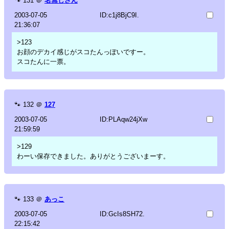
🐾
131
＠
名無しさん
2003-07-05
ID:c1j8BjC9I.
21:36:07
>123
お顔のデカイ感じがスコたんっぽいですー。
スコたんに一票。
🐾
132
＠
127
2003-07-05
ID:PLAqw24jXw
21:59:59
>129
わーい保存できました。ありがとうございまーす。
🐾
133
＠
あっこ
2003-07-05
ID:GcIs8SH72.
22:15:42