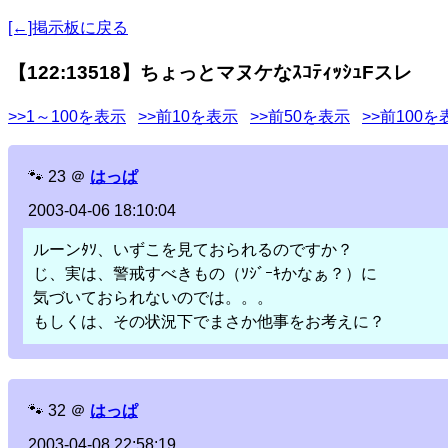
[←]掲示板に戻る
【122:13518】ちょっとマヌケなｽｺﾃｨｯｼｭFスレ
>>1～100を表示
>>前10を表示
>>前50を表示
>>前100を
🐾
23
＠
はっぱ
2003-04-06 18:10:04
ルーンﾀｿ、いずこを見ておられるのですか？
じ、実は、警戒すべきもの（ｿｼﾞｰｷかなぁ？）に
気づいておられないのでは。。。
もしくは、その状況下でまさか他事をお考えに？
🐾
32
＠
はっぱ
2003-04-08 22:58:19