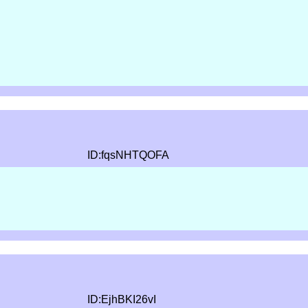
ID:fqsNHTQOFA
ID:EjhBKI26vI