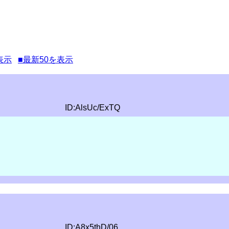
表示
■最新50を表示
ID:AlsUc/ExTQ
ID:A8x5thD/06