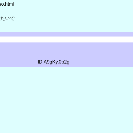
o.html
みたいで
ID:A9gKy.0b2g