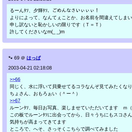
るーんﾀｿ、夕輝ﾀｿ、ごめんなさいぃぃぃ！
よりによって、なんてぇことか、お名前を間違えてしま
申し訳ないと恥かしいの限りです（Ｔ＝Ｔ）
許してくださいなm(_ _)m
🐾
69
＠
はっぱ
2003-04-21 02:18:08
>>66
同じく、水に浮いて貝乗せてるコラなんぞ見てみたくな
ちょさん、おもろぉい（＾ー＾）
>>67
ルーンﾀｿ、毎日お写真、楽しませていただいてます ｍ
この板でルーンﾀｿに出会ってから、日々うちにもスコさ
気持ちが高まってきてます
ところで、へそ、さっそくこちらで調べてみました