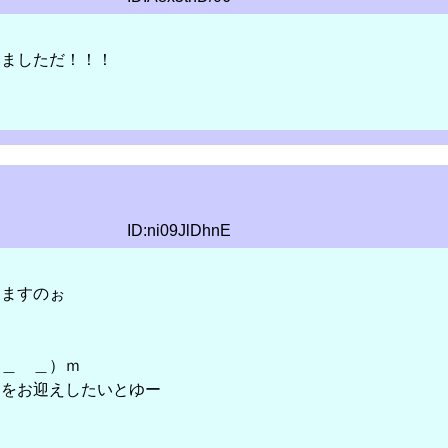
いましただ！！！
ID:ni09JlDhnE
りますのぉ
（＿ ＿）ｍ
んをお迎えしたいとゆー