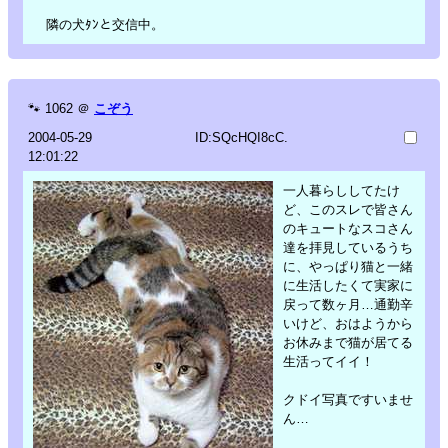
隣の犬ﾀﾝと交信中。
🐾
1062
＠
こぞう
2004-05-29
ID:SQcHQI8cC.
12:01:22
一人暮らししてたけ
ど、このスレで皆さん
のキュートなスコさん
達を拝見しているうち
に、やっぱり猫と一緒
に生活したくて実家に
戻って数ヶ月…通勤辛
いけど、おはようから
お休みまで猫が居てる
生活ってイイ！
クドイ写真ですいませ
ん…