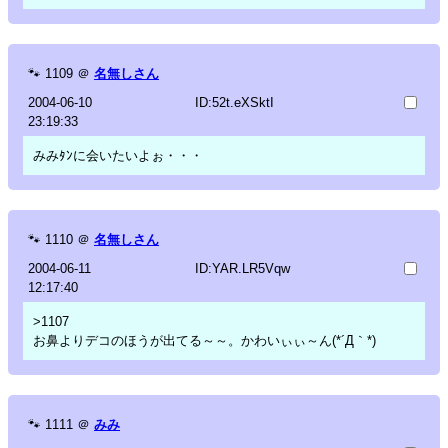
🐾
1109
＠
名無しさん
2004-06-10
ID:52t.eXSktI
23:19:33
みみﾀﾝに会いたいよぉ・・・
🐾
1110
＠
名無しさん
2004-06-11
ID:YAR.LR5Vqw
12:17:40
>1107
お鼻よりデコのほうが出てる～～。かわいぃぃ～ん(*´Д｀*)
🐾
1111
＠
みみ