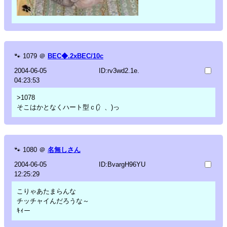
🐾
1079
＠
BEC◆.2xBEC/10c
2004-06-05
ID:rv3wd2.1e.
04:23:53
>1078
そこはかとなくハート型ｃ(冫、)っ
🐾
1080
＠
名無しさん
2004-06-05
ID:BvargH96YU
12:25:29
こりゃあたまらんな
チッチャイんだろうな～
ｷｨー