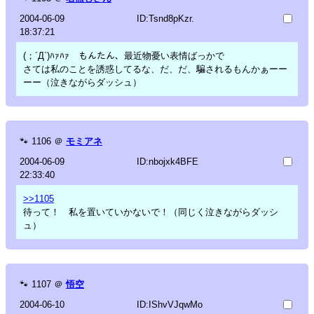
2004-06-09
ID:Tsnd8pKzr.
18:37:21
(；´Д`)ﾊｧﾊｧ もんたん、最近物憂い表情ばっかで
さては私のことを誘惑してるな、だ、だ、騙されるもんかぁーー
ーー（泣きながらダッシュ）
🐾
1106
＠
モミアネ
2004-06-09
ID:nbojxk4BFE
22:33:40
>>1105
待って！ 私を置いていかないで！（同じく泣きながらダッシ
ュ）
🐾
1107
＠
悟空
2004-06-10
ID:IShvVJqwMo