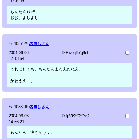
11:28:08
もんたんｷﾀｯ!!!
おお、よしよし
🐾
1087
＠
名無しさん
2004-06-06
ID:PwoqB7g9eI
12:13:54
それにしても、もんたんまん丸だねえ。
かわええ…。
🐾
1088
＠
名無しさん
2004-06-06
ID:fpV62C2CsQ
14:56:21
もんたん、泣きそう…。