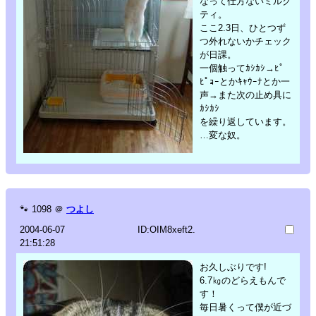
なって仕方ないミルク
ティ。
ここ2.3日、ひとつず
つ外れないかチェック
が日課。
一個触ってｶｼｶｼ→ﾋﾟ
ﾋﾟｮｰとかｷｬｳｰﾅとか一
声→また次の止め具に
ｶｼｶｼ
を繰り返しています。
…変な奴。
🐾
1098
＠
つよし
2004-06-07
ID:OIM8xeft2.
21:51:28
お久しぶりです!
6.7㎏のどらえもんで
す！
毎日暑くって僕が近づ