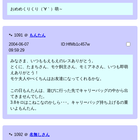
おめめくりくり（´∀｀）萌～
🐾
1091
＠
もんたん
2004-06-07
ID:HfMb1c457w
09:59:29
みなさま、いつももえもえのレスありがとう。
とくに、たまちさん、モケ飼主さん、モミアネさん、いつも即萌
えありがとう！
モケ夫人やぺくちんはお友達になってくれるかな。
この日もんたんは、遊びに行った先でキャリーバッグの中から出
てきませんでした。
3.8キロはこねこなのかしら･･･。キャリーバッグ持ち上げるの重
いよもんたん。
🐾
1092
＠
名無しさん