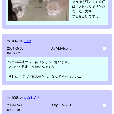
そうゆう寝方をする仔
は、大体ウサギ見たい
な、走り方を
するみたいですね。
🐾
1067
＠
1065
2004-05-30
ID:yAMVIcona.
09:09:02
悟空様早速のレスありがとうございます。
スコたん限定じゃ無いんですね
それにしても写真の子たち、なんてきゃわいい…
🐾
1068
＠
ななしさん
2004-05-30
ID:XjSnZybJxE
09:22:18