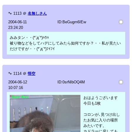
🐾
1113
＠
名無しさん
2004-06-11
ID:BeGugm6IEw
23:24:20
みみタン・・(*´д`*)ﾊｳﾊ
被り物などをしてハデにしてみたら如何ですか？・・私が見たい
だけですが・・(*´д`*)ﾌｲﾌｲ
🐾
1114
＠
悟空
2004-06-12
ID:0srNIbOQ4M
10:07:16
おはようございます
今日も1枚
コロンが､見つけ出し
たお気に入りの場所
みたいです。
カドラーに戻しても、