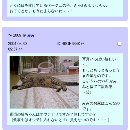
とくに目を開けているベージュの子、きゃわいいいいい♪♪
おててとか、もうたまらないわ～～！
🐾
1069
＠
みみ
2004-05-30
ID:R9OE344K76
09:37:44
写真いっぱい嬉しい
～。
もっともっともっとう
ｐ希望なのです。
こぞうﾀﾝのｼｯﾎﾟがみ
みと似てて親近感
（笑）
みみのお家はこんなの
です。
皆様の猫ちゃんはオウチアリですか？無しですか？
（食事中はオウチに入れないと手に負えないのです・・・）