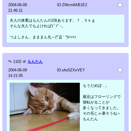
2004-06-08
ID:ZWvm6AB1E2
21:46:11
夫人の体重はもんたんの2倍あります。７．５ｋｇ
そんな夫人でもよければﾄﾞｿﾞｰ。
つよしさん、まままん丸～(*´Д｀*)ﾊｧﾊｧ
🐾
1102
＠
もんたん
2004-06-09
ID:uho5ZXxVEY
14:21:05
もうだめぽ…。
最近はフローリングで
寝転がることが
多くなってきました。
その毛じゃ暑そうね＞
もんたん