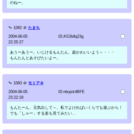
のねー。
🐾
1082
＠
たまち
2004-06-05
ID:AS3Idlq23g
22:25:27
あうーあうー。いじけるもんたん、超かわいいよう～・・・
もんたんとあそびたいよー。
🐾
1083
＠
モミアネ
2004-06-05
ID:nbojxk4BFE
23:22:19
もんたーん、元気出して～。私でよければいくらでも遊ぶから！
でも「しゃー」する姿も見てみたい…