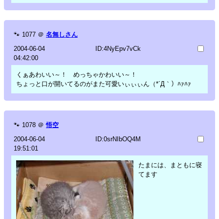
🐾
1077
＠
名無しさん
2004-06-04
ID:4NyEpv7vCk
04:42:00
くぁあわいい～！ めっちゃかわいい～！
ちょっと口が開いてるのがまた可愛いぃぃぃん（*´Д｀）ﾊｧﾊｧ
🐾
1078
＠
悟空
2004-06-04
ID:0srNIbOQ4M
19:51:01
たまには、まともに寝
てます