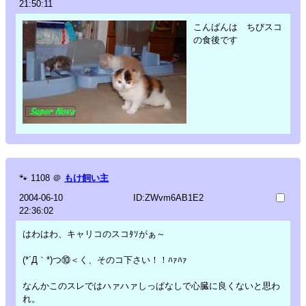
21:50:11
こんばんは ちびスコ
の食後です
🐾
1108
＠
もけ飼い主
2004-06-10
ID:ZWvm6AB1E2
22:36:02
はわはわ、キャリコのスコﾀｿがぁ～
(*´Д｀*)つ⑩＜く、そのコ下さい！！ﾊｧﾊｧ
なんかこのスレではハァハァしっぱなしで心臓に良くないと思わ
れ。