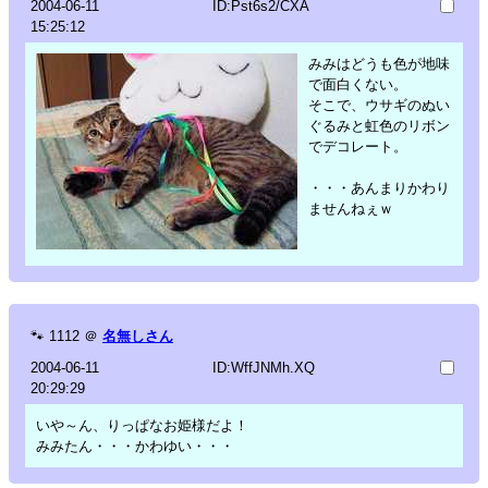
2004-06-11
ID:Pst6s2/CXA
15:25:12
みみはどうも色が地味
で面白くない。
そこで、ウサギのぬい
ぐるみと虹色のリボン
でデコレート。
・・・あんまりかわり
ませんねぇｗ
🐾
1112
＠
名無しさん
2004-06-11
ID:WffJNMh.XQ
20:29:29
いや～ん、りっぱなお姫様だよ！
みみたん・・・かわゆい・・・