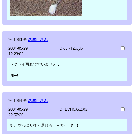
🐾
1063
＠
名無しさん
2004-05-29
ID:cyRTZx.ybI
12:23:02
＞クドイ写真ですいません…
ﾜﾛｰﾀ
🐾
1064
＠
名無しさん
2004-05-29
ID:IEVHCXoZX2
22:57:26
あ、やっぱり後ろ足びろーんだ( ´∀｀)