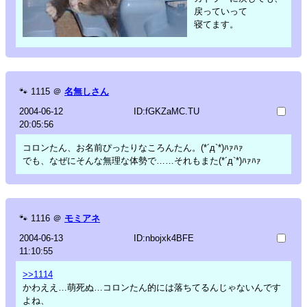
戻っていって
寝てます。
🐾
1115
＠
名無しさん
2004-06-12
ID:fGKZaMC.TU
20:05:56
コロンたん、お名前ぴったりなころんたん。(*´д`*)ﾊｧﾊｧ
でも、なぜにそんな無理な体勢で……それもまた(*´д`*)ﾊｧﾊｧ
🐾
1116
＠
モミアネ
2004-06-13
ID:nbojxk4BFE
11:10:55
>>1114
かわええ…萌死ぬ…コロンたん的には落ちてるんじゃないんです
よね、