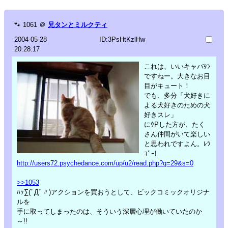
🐾
1061
＠
兄タンとミルクティ
2004-05-28
ID:3PsHtKzlHw
20:28:17
これは、いいキャバﾀﾝ
ですねー。大きなお目
目がキュート！
でも、多分「犬好きに
よる犬好きのための犬
好きスレ」
にｳPした方が、たく
さん仲間がいて楽しい
と思われですよん。ﾚﾂ
ｺﾞｰ!
http://users72.psychedance.com/up/u2/read.php?q=29&s=0
>>1053
ﾊｯ∑(ﾟДﾟ〃)アクションを買おうとして、ビックコミックオリジナ
ルを
手に取ってしまったのは、そういう深層心理が働いていたのか
～!!