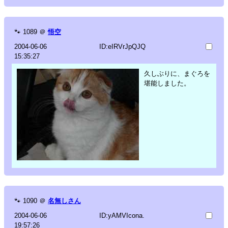
🐾
1089
＠
悟空
2004-06-06
ID:eIRVrJpQJQ
15:35:27
久しぶりに、まぐろを
堪能しました。
🐾
1090
＠
名無しさん
2004-06-06
ID:yAMVIcona.
19:57:26