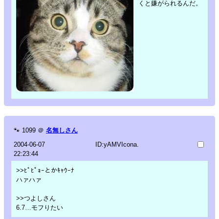
くと嫌がられるんだ。
🐾
1099
＠
名無しさん
2004-06-07
ID:yAMVIcona.
22:23:44
>>ﾋﾟﾋﾟｮｰとかｷｬｳｰﾅ
ハァハァ
>>つよしさん
6.7…モフりたい