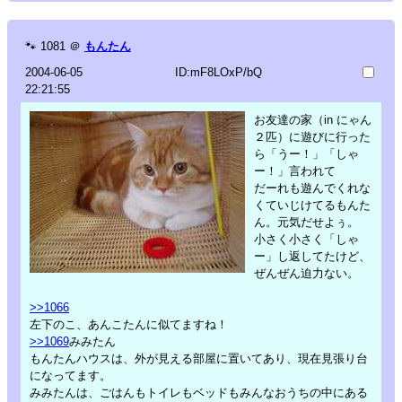
🐾
1081
＠
もんたん
2004-06-05
ID:mF8LOxP/bQ
22:21:55
お友達の家（in にゃん
２匹）に遊びに行った
ら「うー！」「しゃ
ー！」言われて
だーれも遊んでくれな
くていじけてるもんた
ん。元気だせよぅ。
小さく小さく「しゃ
ー」し返してたけど、
ぜんぜん迫力ない。
>>1066
左下のこ、あんこたんに似てますね！
>>1069
みみたん
もんたんハウスは、外が見える部屋に置いてあり、現在見張り台
になってます。
みみたんは、ごはんもトイレもベッドもみんなおうちの中にある