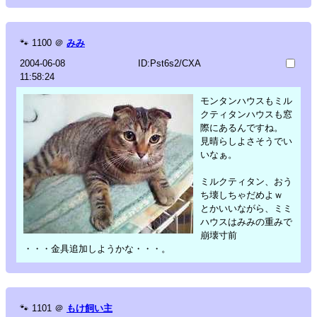
🐾
1100
＠
みみ
2004-06-08
ID:Pst6s2/CXA
11:58:24
モンタンハウスもミル
クティタンハウスも窓
際にあるんですね。
見晴らしよさそうでい
いなぁ。
ミルクティタン、おう
ち壊しちゃだめよｗ
とかいいながら、ミミ
ハウスはみみの重みで
崩壊寸前
・・・金具追加しようかな・・・。
🐾
1101
＠
もけ飼い主