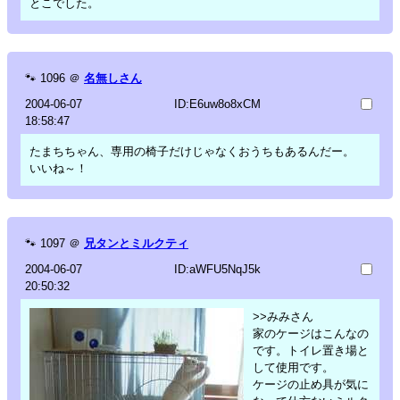
とこでした。
🐾
1096
＠
名無しさん
2004-06-07
ID:E6uw8o8xCM
18:58:47
たまちちゃん、専用の椅子だけじゃなくおうちもあるんだー。
いいね～！
🐾
1097
＠
兄タンとミルクティ
2004-06-07
ID:aWFU5NqJ5k
20:50:32
>>みみさん
家のケージはこんなの
です。トイレ置き場と
して使用です。
ケージの止め具が気に