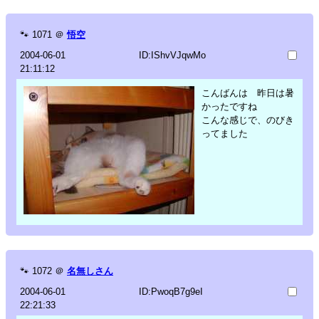
🐾
1071
＠
悟空
2004-06-01
ID:IShvVJqwMo
21:11:12
こんばんは 昨日は暑
かったですね
こんな感じで、のびき
ってました
🐾
1072
＠
名無しさん
2004-06-01
ID:PwoqB7g9eI
22:21:33