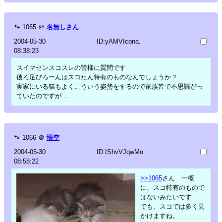
🐾
1065
＠
名無しさん
2004-05-30
ID:yAMVIcona.
08:38:23
スイマセンスコスレの皆様に質問です
後ろ足びろーんはスコたん特有のものなんでしょうか？
実家にいる猫もよくこういう姿勢をするので家族皆で不思議がっ
ていたのですが…
🐾
1066
＠
悟空
2004-05-30
ID:IShvVJqwMo
08:58:22
>>1065
さん 一概
に、スコ特有のもので
はないみたいです
でも、スコでは多く見
かけますね。