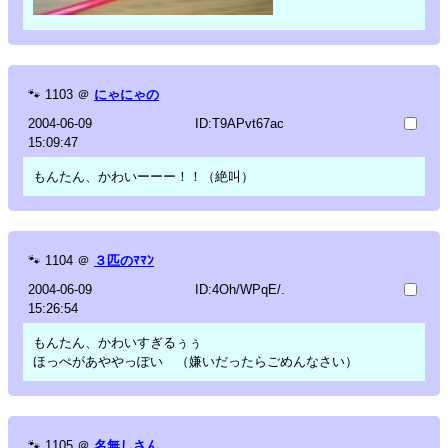
🐾
1103
＠
にゃにゃの
2004-06-09
ID:T9APvt67ac
15:09:47
もんたん、かわいーーー！！（絶叫）
🐾
1104
＠
３匹のﾏﾏﾝ
2004-06-09
ID:4Oh/WPqE/.
15:26:54
もんたん、かわいすぎるぅぅ
ほっぺがあややっぽい （嫌いだったらごめんなさい）
🐾
1105
＠
名無しさん