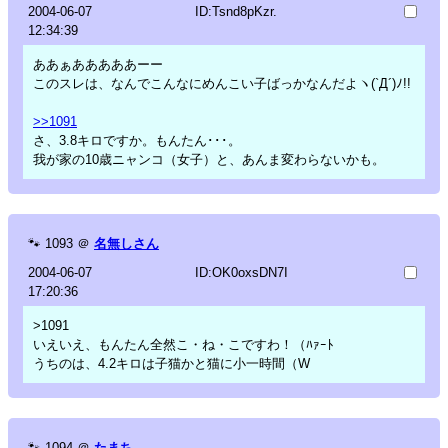
2004-06-07
ID:Tsnd8pKzr.
12:34:39
ああぁあああああーー
このスレは、なんでこんなにめんこい子ばっかなんだよヽ(`Д´)ﾉ!!
>>1091
さ、3.8キロですか。もんたん･･･。
我が家の10歳ニャンコ（女子）と、あんま変わらないかも。
🐾
1093
＠
名無しさん
2004-06-07
ID:OK0oxsDN7I
17:20:36
>1091
いえいえ、もんたん全然こ・ね・こですわ！（ﾊｧｰﾄ
うちのは、4.2キロは子猫かと猫に小一時間（W
🐾
1094
＠
たまち