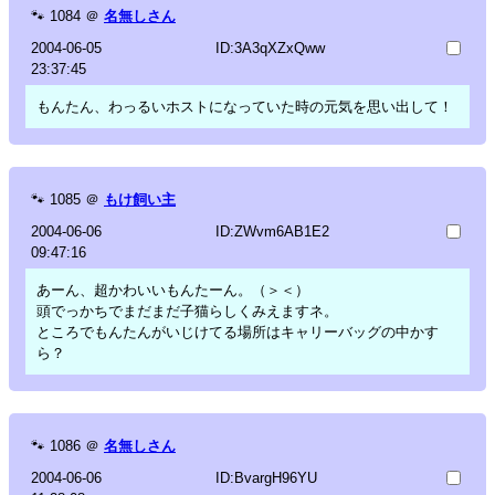
🐾
1084
＠
名無しさん
2004-06-05
ID:3A3qXZxQww
23:37:45
もんたん、わっるいホストになっていた時の元気を思い出して！
🐾
1085
＠
もけ飼い主
2004-06-06
ID:ZWvm6AB1E2
09:47:16
あーん、超かわいいもんたーん。（＞＜）
頭でっかちでまだまだ子猫らしくみえますネ。
ところでもんたんがいじけてる場所はキャリーバッグの中かす
ら？
🐾
1086
＠
名無しさん
2004-06-06
ID:BvargH96YU