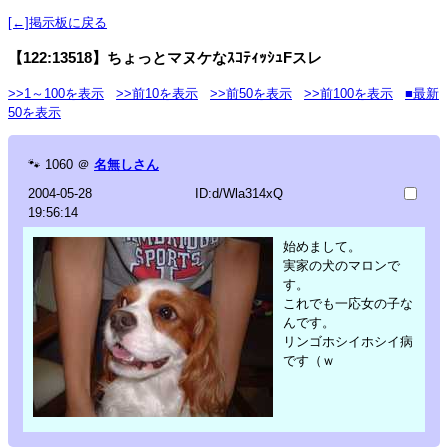
[←]掲示板に戻る
【122:13518】ちょっとマヌケなｽｺﾃｨｯｼｭFスレ
>>1～100を表示
>>前10を表示
>>前50を表示
>>前100を表示
■最新
50を表示
🐾
1060
＠
名無しさん
2004-05-28
ID:d/Wla314xQ
19:56:14
始めまして。
実家の犬のマロンで
す。
これでも一応女の子な
んです。
リンゴホシイホシイ病
です（ｗ