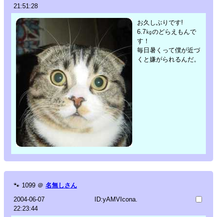
21:51:28
お久しぶりです!
6.7㎏のどらえもんで
す！
毎日暑くって僕が近づ
くと嫌がられるんだ。
🐾
1099
＠
名無しさん
2004-06-07
ID:yAMVIcona.
22:23:44