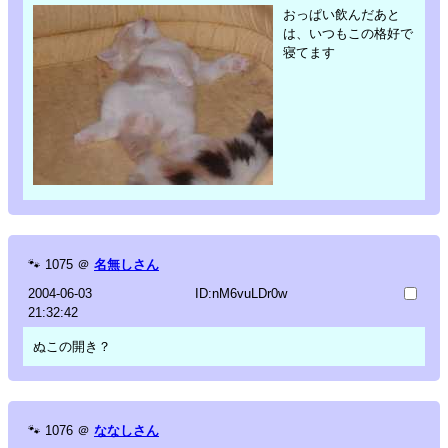
おっぱい飲んだあと
は、いつもこの格好で
寝てます
🐾
1075
＠
名無しさん
2004-06-03
ID:nM6vuLDr0w
21:32:42
ぬこの開き？
🐾
1076
＠
ななしさん