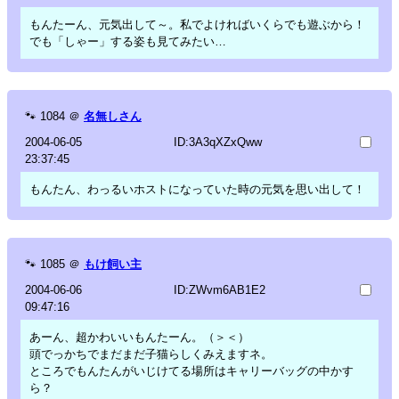
もんたーん、元気出して～。私でよければいくらでも遊ぶから！
でも「しゃー」する姿も見てみたい…
🐾
1084
＠
名無しさん
2004-06-05
ID:3A3qXZxQww
23:37:45
もんたん、わっるいホストになっていた時の元気を思い出して！
🐾
1085
＠
もけ飼い主
2004-06-06
ID:ZWvm6AB1E2
09:47:16
あーん、超かわいいもんたーん。（＞＜）
頭でっかちでまだまだ子猫らしくみえますネ。
ところでもんたんがいじけてる場所はキャリーバッグの中かす
ら？