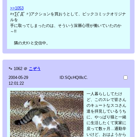
>>1053
ﾊｯ∑(ﾟДﾟ〃)アクションを買おうとして、ビックコミックオリジナ
ルを
手に取ってしまったのは、そういう深層心理が働いていたのか
～!!
隣の犬ﾀﾝと交信中。
🐾
1062
＠
こぞう
2004-05-29
ID:SQcHQI8cC.
12:01:22
一人暮らししてたけ
ど、このスレで皆さん
のキュートなスコさん
達を拝見しているうち
に、やっぱり猫と一緒
に生活したくて実家に
戻って数ヶ月…通勤辛
いけど、おはようから