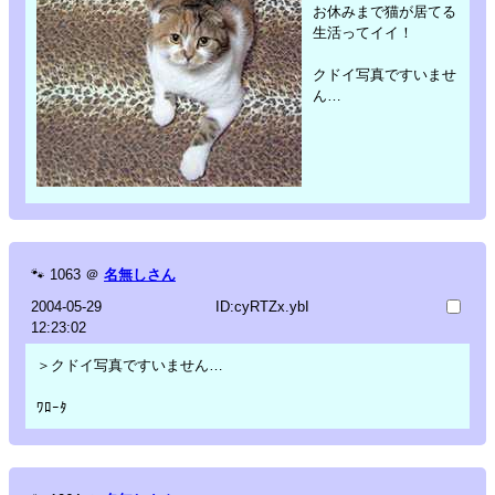
お休みまで猫が居てる
生活ってイイ！
クドイ写真ですいませ
ん…
🐾
1063
＠
名無しさん
2004-05-29
ID:cyRTZx.ybI
12:23:02
＞クドイ写真ですいません…
ﾜﾛｰﾀ