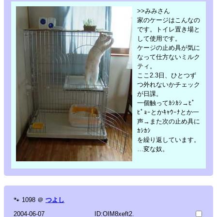
>>みみさん
家のケージはこんなの
です。トイレ置き場と
して使用です。
ケージの止め具が気に
なって仕方ないミルク
ティ。
ここ2.3日、ひとつず
つ外れないかチェック
が日課。
一個触ってｶｼｶｼ→ﾋﾟ
ﾋﾟｮｰとかｷｬｳｰﾅとか一
声→また次の止め具に
ｶｼｶｼ
を繰り返しています。
…変な奴。
🐾
1098
＠
つよし
2004-06-07
ID:OIM8xeft2.