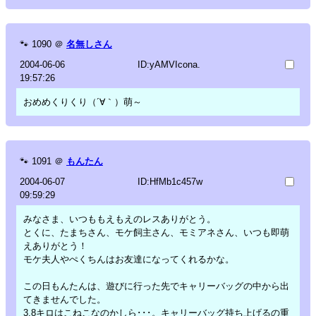
🐾
1090
＠
名無しさん
2004-06-06
ID:yAMVIcona.
19:57:26
おめめくりくり（´∀｀）萌～
🐾
1091
＠
もんたん
2004-06-07
ID:HfMb1c457w
09:59:29
みなさま、いつももえもえのレスありがとう。
とくに、たまちさん、モケ飼主さん、モミアネさん、いつも即萌
えありがとう！
モケ夫人やぺくちんはお友達になってくれるかな。
この日もんたんは、遊びに行った先でキャリーバッグの中から出
てきませんでした。
3.8キロはこねこなのかしら･･･。キャリーバッグ持ち上げるの重