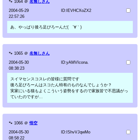
🐾
1064
＠
名無しさん
2004-05-29
ID:IEVHCXoZX2
22:57:26
あ、やっぱり後ろ足びろーんだ( ´∀｀)
🐾
1065
＠
名無しさん
2004-05-30
ID:yAMVIcona.
08:38:23
スイマセンスコスレの皆様に質問です
後ろ足びろーんはスコたん特有のものなんでしょうか？
実家にいる猫もよくこういう姿勢をするので家族皆で不思議がっ
ていたのですが…
🐾
1066
＠
悟空
2004-05-30
ID:IShvVJqwMo
08:58:22