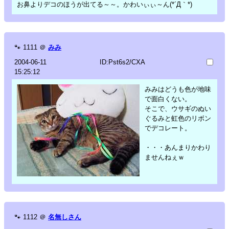
お鼻よりデコのほうが出てる～～。かわいぃぃ～ん(*´Д｀*)
🐾
1111
＠
みみ
2004-06-11
ID:Pst6s2/CXA
15:25:12
みみはどうも色が地味
で面白くない。
そこで、ウサギのぬい
ぐるみと虹色のリボン
でデコレート。
・・・あんまりかわり
ませんねぇｗ
🐾
1112
＠
名無しさん