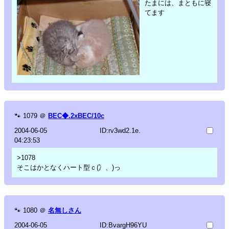
たまには、まともに寝
てます
🐾
1079
＠
BEC◆.2xBEC/10c
2004-06-05
ID:rv3wd2.1e.
04:23:53
>1078
そこはかとなくハート型ｃ(冫、)っ
🐾
1080
＠
名無しさん
2004-06-05
ID:BvargH96YU