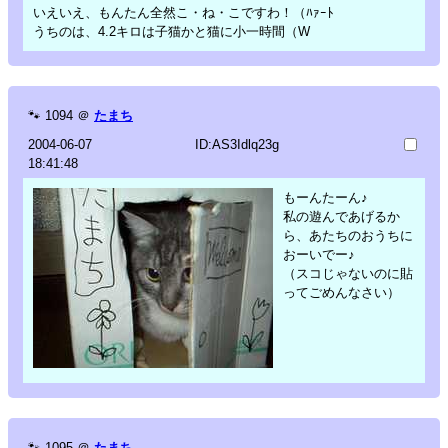
いえいえ、もんたん全然こ・ね・こですわ！（ﾊｧｰﾄ
うちのは、4.2キロは子猫かと猫に小一時間（W
🐾
1094
＠
たまち
2004-06-07
ID:AS3Idlq23g
18:41:48
もーんたーん♪
私の遊んであげるか
ら、あたちのおうちに
おーいでー♪
（スコじゃないのに貼
ってごめんなさい）
🐾
1095
＠
たまち