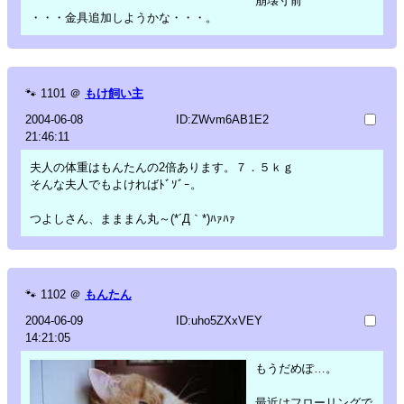
崩壊寸前
・・・金具追加しようかな・・・。
🐾
1101
＠
もけ飼い主
2004-06-08
ID:ZWvm6AB1E2
21:46:11
夫人の体重はもんたんの2倍あります。７．５ｋｇ
そんな夫人でもよければﾄﾞｿﾞｰ。
つよしさん、まままん丸～(*´Д｀*)ﾊｧﾊｧ
🐾
1102
＠
もんたん
2004-06-09
ID:uho5ZXxVEY
14:21:05
もうだめぽ…。
最近はフローリングで