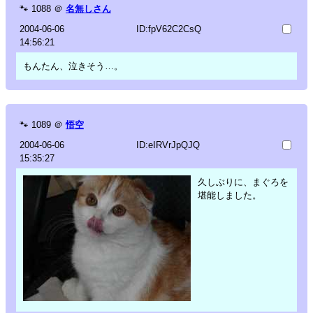
🐾
1088
＠
名無しさん
2004-06-06
ID:fpV62C2CsQ
14:56:21
もんたん、泣きそう…。
🐾
1089
＠
悟空
2004-06-06
ID:eIRVrJpQJQ
15:35:27
久しぶりに、まぐろを
堪能しました。