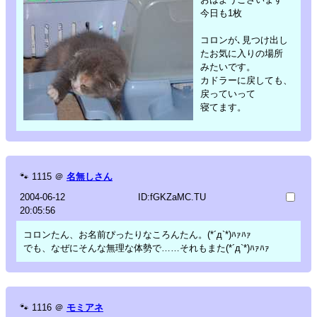
今日も1枚
コロンが､見つけ出し
たお気に入りの場所
みたいです。
カドラーに戻しても、
戻っていって
寝てます。
🐾
1115
＠
名無しさん
2004-06-12
ID:fGKZaMC.TU
20:05:56
コロンたん、お名前ぴったりなころんたん。(*´д`*)ﾊｧﾊｧ
でも、なぜにそんな無理な体勢で……それもまた(*´д`*)ﾊｧﾊｧ
🐾
1116
＠
モミアネ