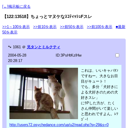
[←]掲示板に戻る
【122:13518】ちょっとマヌケなｽｺﾃｨｯｼｭFスレ
>>1～100を表示
>>前10を表示
>>前50を表示
>>前100を表示
■最新
50を表示
🐾
1061
＠
兄タンとミルクティ
2004-05-28
ID:3PsHtKzlHw
20:28:17
これは、いいキャバﾀﾝ
ですねー。大きなお目
目がキュート！
でも、多分「犬好きに
よる犬好きのための犬
好きスレ」
にｳPした方が、たく
さん仲間がいて楽しい
と思われですよん。ﾚﾂ
ｺﾞｰ!
http://users72.psychedance.com/up/u2/read.php?q=29&s=0