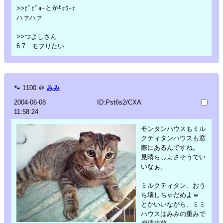
>>ﾋﾟﾋﾟｮｰとかｷｬｳｰﾅ
ハァハァ
>>つよしさん
6.7…モフりたい
🐾
1100
＠
みみ
2004-06-08
ID:Pst6s2/CXA
11:58:24
モンタンハウスもミル
クティタンハウスも窓
際にあるんですね。
見晴らしよさそうでい
いなぁ。
ミルクティタン、おう
ち壊しちゃだめよｗ
とかいいながら、ミミ
ハウスはみみの重みで