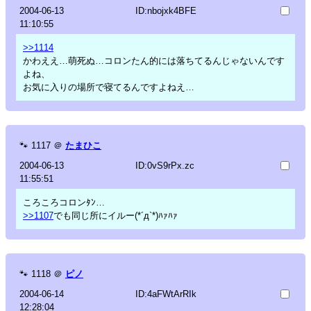
2004-06-13
ID:nbojxk4BFE
11:10:55
>>1114
かわええ…萌死ぬ…コロンたん的には落ちてるんじゃないんです
よね、
お気に入りの場所で寝てるんですよねえ…
🐾
1117
＠
たまひこ
2004-06-13
ID:0vS9rPx.zc
11:55:51
ころころコロンﾀﾝ…
>>1107
でも同じ所にイルー(*´д`*)ﾊｧﾊｧ
🐾
1118
＠
ピノ
2004-06-14
ID:4aFWtArRIk
12:28:04