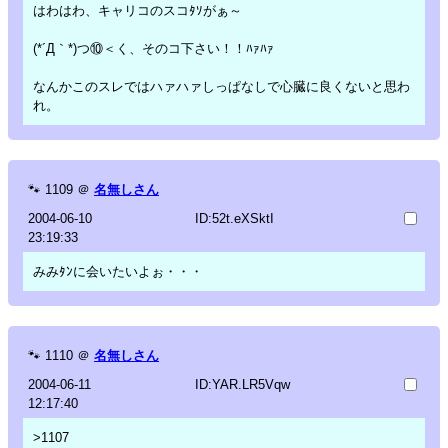
はわはわ、キャリコのスコﾀｿがぁ～
(*´Д｀*)つ⑩＜く、そのコ下さい！！ﾊｧﾊｧ
なんかこのスレではハァハァしっぱなしで心臓に良くないと思わ
れ。
🐾
1109
＠
名無しさん
2004-06-10
ID:52t.eXSktI
23:19:33
みみﾀﾝに会いたいよぉ・・・
🐾
1110
＠
名無しさん
2004-06-11
ID:YAR.LR5Vqw
12:17:40
>1107