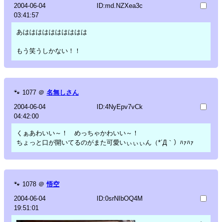
2004-06-04
ID:md.NZXea3c
03:41:57
あはははははははははは
もう笑うしかない！！
🐾
1077
＠
名無しさん
2004-06-04
ID:4NyEpv7vCk
04:42:00
くぁあわいい～！ めっちゃかわいい～！
ちょっと口が開いてるのがまた可愛いぃぃぃん（*´Д｀）ﾊｧﾊｧ
🐾
1078
＠
悟空
2004-06-04
ID:0srNIbOQ4M
19:51:01