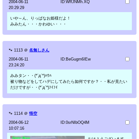
2004-06-11
ID:WffJNMh.XQ
20:29:29
いや～ん、りっぱなお姫様だよ！
みみたん・・・かわゆい・・・
🐾
1113
＠
名無しさん
2004-06-11
ID:BeGugm6IEw
23:24:20
みみタン・・(*´д`*)ﾊｳﾊ
被り物などをしてハデにしてみたら如何ですか？・・私が見たい
だけですが・・(*´д`*)ﾌｲﾌｲ
🐾
1114
＠
悟空
2004-06-12
ID:0srNIbOQ4M
10:07:16
おはようございます