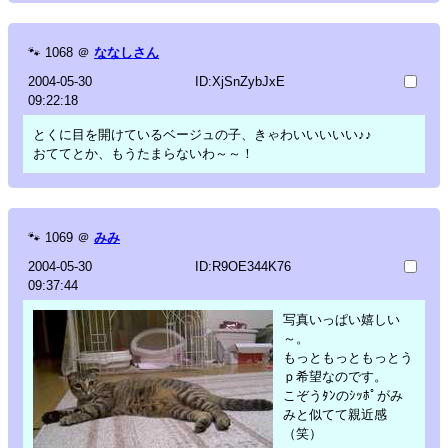
🐾
1068
＠
ななしさん
2004-05-30
ID:XjSnZybJxE
09:22:18
とくに目を開けているベージュの子、きゃわいいいいい♪♪
おててとか、もうたまらないわ～～！
🐾
1069
＠
みみ
2004-05-30
ID:R9OE344K76
09:37:44
写真いっぱい嬉しい
～。
もっともっともっとう
ｐ希望なのです。
こぞうﾀﾝのｼｯﾎﾟがみ
みと似てて親近感
（笑）