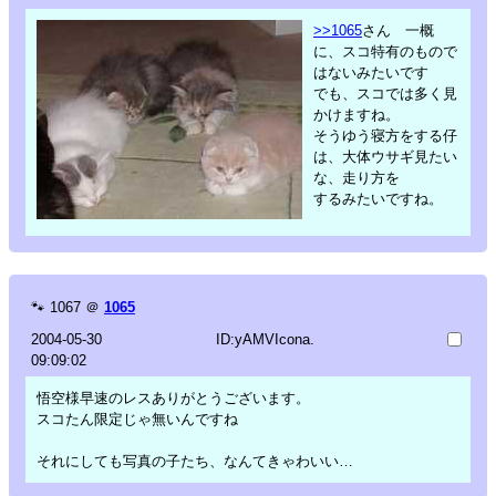
>>1065
さん 一概
に、スコ特有のもので
はないみたいです
でも、スコでは多く見
かけますね。
そうゆう寝方をする仔
は、大体ウサギ見たい
な、走り方を
するみたいですね。
🐾
1067
＠
1065
2004-05-30
ID:yAMVIcona.
09:09:02
悟空様早速のレスありがとうございます。
スコたん限定じゃ無いんですね
それにしても写真の子たち、なんてきゃわいい…