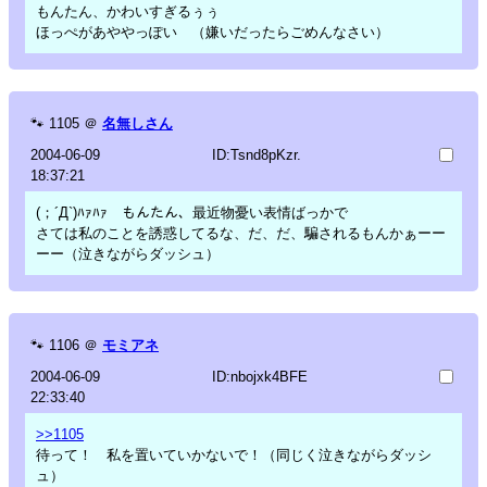
もんたん、かわいすぎるぅぅ
ほっぺがあややっぽい （嫌いだったらごめんなさい）
🐾
1105
＠
名無しさん
2004-06-09
ID:Tsnd8pKzr.
18:37:21
(；´Д`)ﾊｧﾊｧ もんたん、最近物憂い表情ばっかで
さては私のことを誘惑してるな、だ、だ、騙されるもんかぁーー
ーー（泣きながらダッシュ）
🐾
1106
＠
モミアネ
2004-06-09
ID:nbojxk4BFE
22:33:40
>>1105
待って！ 私を置いていかないで！（同じく泣きながらダッシ
ュ）