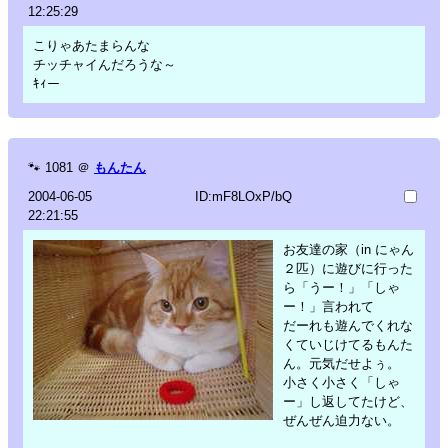
12:25:29
こりゃあたまらんな
チッチャイんだろうな～
ｷｨー
🐾
1081
＠
もんたん
2004-06-05
ID:mF8LOxP/bQ
22:21:55
お友達の家（in にゃん
２匹）に遊びに行った
ら「うー！」「しゃ
ー！」言われて
だーれも遊んでくれな
くていじけてるもんた
ん。元気だせよぅ。
小さく小さく「しゃ
ー」し返してたけど、
ぜんぜん迫力ない。