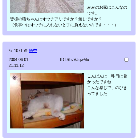
みみのお家はこんなの
です。
皆様の猫ちゃんはオウチアリですか？無しですか？
（食事中はオウチに入れないと手に負えないのです・・・）
🐾
1071
＠
悟空
2004-06-01
ID:IShvVJqwMo
21:11:12
こんばんは 昨日は暑
かったですね
こんな感じで、のびき
ってました