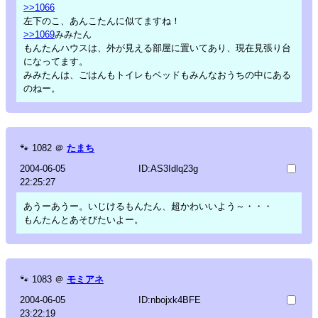
>>1066
左下のこ、あんこたんに似てますね！
>>1069
みみたん
もんたんハウスは、外が見える部屋に置いてあり、現在見張り台
になってます。
みみたんは、ごはんもトイレもベッドもみんなおうちの中にある
のねー。
🐾
1082
＠
たまち
2004-06-05
ID:AS3Idlq23g
22:25:27
あうーあうー。いじけるもんたん、超かわいいよう～・・・
もんたんとあそびたいよー。
🐾
1083
＠
モミアネ
2004-06-05
ID:nbojxk4BFE
23:22:19