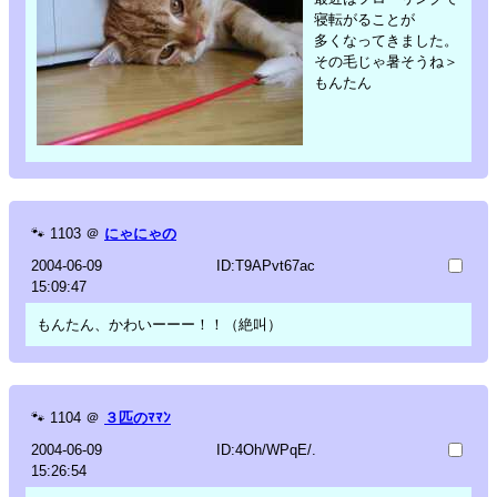
寝転がることが
多くなってきました。
その毛じゃ暑そうね＞
もんたん
🐾
1103
＠
にゃにゃの
2004-06-09
ID:T9APvt67ac
15:09:47
もんたん、かわいーーー！！（絶叫）
🐾
1104
＠
３匹のﾏﾏﾝ
2004-06-09
ID:4Oh/WPqE/.
15:26:54