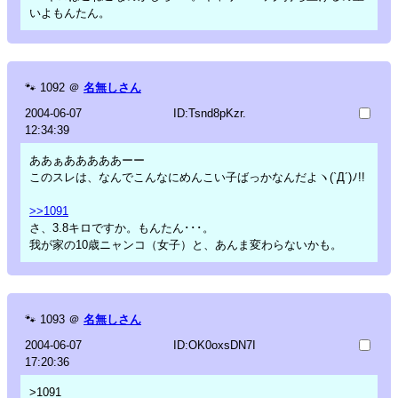
いよもんたん。
🐾
1092
＠
名無しさん
2004-06-07
ID:Tsnd8pKzr.
12:34:39
ああぁあああああーー
このスレは、なんでこんなにめんこい子ばっかなんだよヽ(`Д´)ﾉ!!
>>1091
さ、3.8キロですか。もんたん･･･。
我が家の10歳ニャンコ（女子）と、あんま変わらないかも。
🐾
1093
＠
名無しさん
2004-06-07
ID:OK0oxsDN7I
17:20:36
>1091