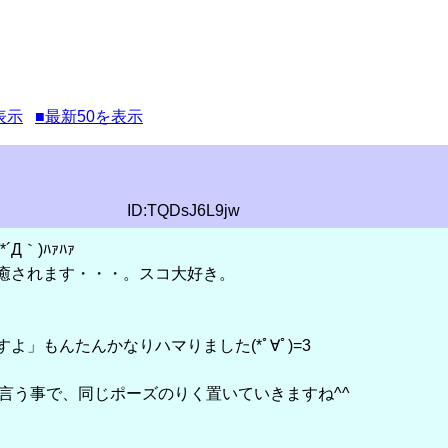
表示
■最新50を表示
ID:TQDsJ6L9jw
Д｀)ﾊｧﾊｧ
癒されます・・・。スコ大好き。
よ」もんたんかなりハマりました(*ﾟ∀ﾟ)=3
と言う事で、同じポーズのりく置いていきますね^^