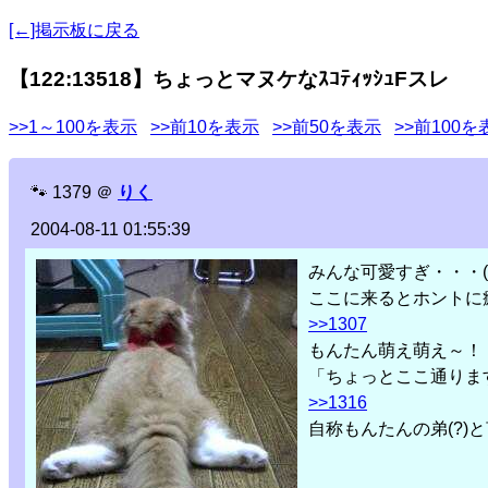
[←]掲示板に戻る
【122:13518】ちょっとマヌケなｽｺﾃｨｯｼｭFスレ
>>1～100を表示
>>前10を表示
>>前50を表示
>>前100を
🐾
1379
＠
りく
2004-08-11 01:55:39
みんな可愛すぎ・・・(*´
ここに来るとホントに
>>1307
もんたん萌え萌え～！
「ちょっとここ通ります
>>1316
自称もんたんの弟(?)