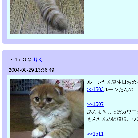
🐾
1513
＠
りく
2004-08-29 13:36:49
ルーンたん誕生日おめ
>>1503
ルーンたんの
>>1507
あんよ＆しっぽカワエ
もんたんの縞模様、ウン
>>1511