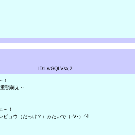
ID:LwGQLVsxj2
～！
二重顎萌え～
ェ～！
ピョウ（だっけ？）みたいで（･∀･）ｲｲ!