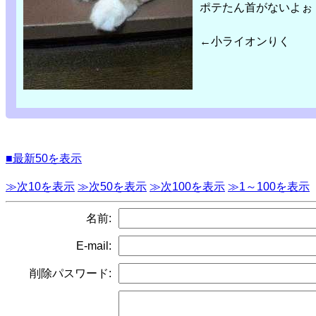
ポテたん首がないよぉ・・・
←小ライオンりく
■最新50を表示
≫次10を表示
≫次50を表示
≫次100を表示
≫1～100を表示
名前:
E-mail:
削除パスワード: