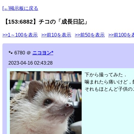
[←]掲示板に戻る
【153:6882】チコの「成長日記」
>>1～100を表示
>>前10を表示
>>前50を表示
>>前100を
🐾
6780
＠
ニコヨン*
2023-04-16 02:43:28
下から撮ってみた．
噛まれたら痛いけど，
それもほとんど子供の