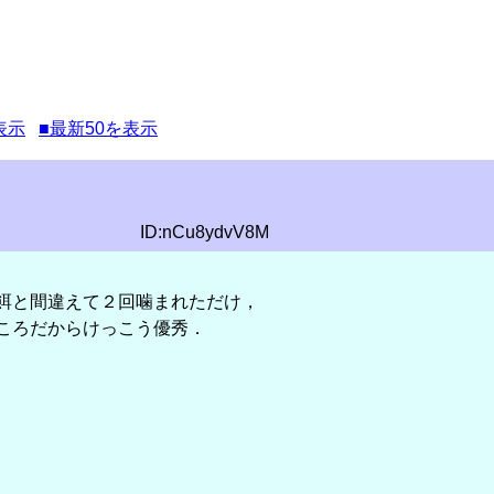
表示
■最新50を表示
ID:nCu8ydvV8M
餌と間違えて２回噛まれただけ，
ころだからけっこう優秀．