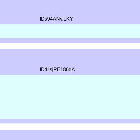
ID:/94ANv.LKY
ID:HsjPE186dA
て