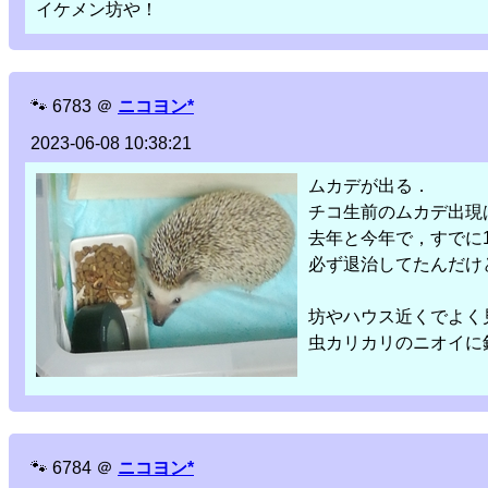
イケメン坊や！
🐾
6783
＠
ニコヨン*
2023-06-08 10:38:21
ムカデが出る．
チコ生前のムカデ出現
去年と今年で，すでに
必ず退治してたんだけ
坊やハウス近くでよく
虫カリカリのニオイに
🐾
6784
＠
ニコヨン*