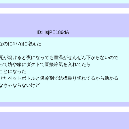
ID:HsjPE186dA
のに477gに増えた
瓦が焼けると夜になっても室温がぜんぜん下がらないので
って坊や箱にダクトで直接冷気を入れてたら
ことになった
せたペットボトルと保冷剤で結構乗り切れてるから助かる
なきゃならないけど