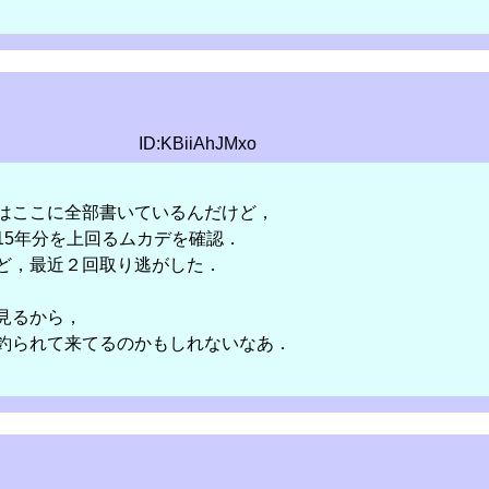
ID:KBiiAhJMxo
はここに全部書いているんだけど，
15年分を上回るムカデを確認．
ど，最近２回取り逃がした．
見るから，
釣られて来てるのかもしれないなあ．