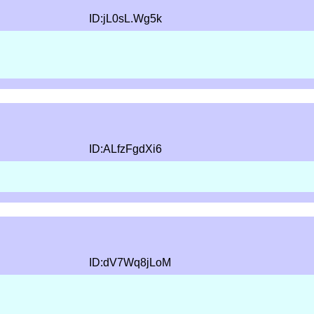
ID:jL0sL.Wg5k
ID:ALfzFgdXi6
ID:dV7Wq8jLoM