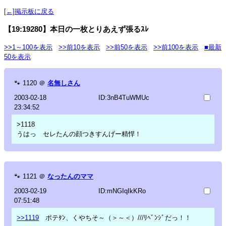
[←]掲示板に戻る
【19:19280】本日の一枚とりあえず張るｽﾚ
>>1～100を表示
>>前10を表示
>>前50を表示
>>前100を表示
■最新
50を表示
🐾
1120
＠
名無しさん
2003-02-18
ID:3nB4TuWMUc
23:34:52
>1118
うはっ セレたんの顔つきすんげー精悍！
🐾
1121
＠
なったんのママ
2003-02-19
ID:mNGIqIkKRo
07:51:48
>>1119
ポテﾀﾝ、くやちそ～（＞～＜）///ﾘﾍﾞﾝｼﾞだっ！！