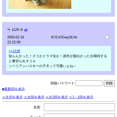
🐾
1129
＠
ui
2003-02-19
ID:EnOGwyDLHo
22:22:09
>>1128
知らんかった！そうかドラマ化か！原作が面白かった分期待する
と裏切られそうｗ
シベリアンハスキーの子犬って可愛いよね～
削除パスワード
■最新50を表示
≫次10を表示
≫次50を表示
≫次100を表示
≫1～100を表示
名前: