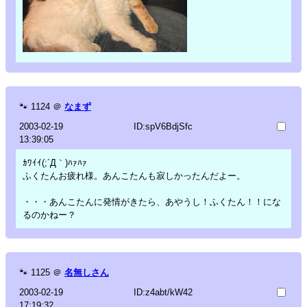
🐾
1124
＠
なまず
2003-02-19
ID:spV6BdjSfc
13:39:05
ｶﾜｲｲ(;´Д｀)ﾊｧﾊｧ
ふくたんお疲れ様。あんこたんも寂しかったんだよー。
・・・あんこたんに発情がきたら、あやうし！ふくたん！！にな
るのかねー？
🐾
1125
＠
名無しさん
2003-02-19
ID:z4abt/kW42
17:19:32