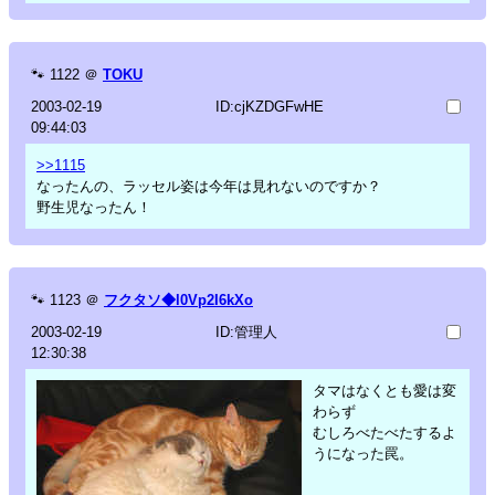
🐾
1122
＠
TOKU
2003-02-19
ID:cjKZDGFwHE
09:44:03
>>1115
なったんの、ラッセル姿は今年は見れないのですか？
野生児なったん！
🐾
1123
＠
フクタソ◆l0Vp2I6kXo
2003-02-19
ID:管理人
12:30:38
タマはなくとも愛は変
わらず
むしろべたべたするよ
うになった罠。