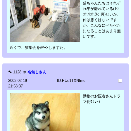
猫ちゃんたちはそれぞ
れ年が離れている(10
才,4才,8ヶ月)せいか、
仲は悪くはないです
が、こんなにべたべた
になることはあまり無
いです。
近くで、猫集会をﾊｹｰﾝしますた。
🐾
1128
＠
名無しさん
2003-02-19
ID:PUe1TXNfmc
21:58:37
動物のお医者さんドラ
マ化ﾜｼｮｰｲ