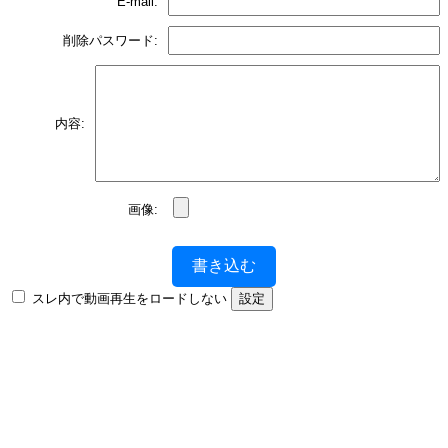
E-mail:
削除パスワード:
内容:
画像:
書き込む
スレ内で動画再生をロードしない