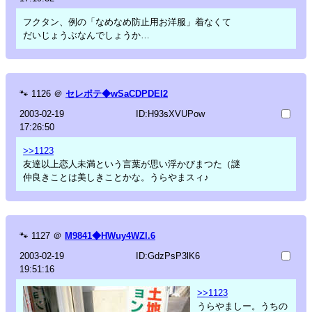
フクタン、例の「なめなめ防止用お洋服」着なくて
だいじょうぶなんでしょうか…
🐾
1126
＠
セレポテ◆wSaCDPDEl2
2003-02-19
ID:H93sXVUPow
17:26:50
>>1123
友達以上恋人未満という言葉が思い浮かびまつた（謎
仲良きことは美しきことかな。うらやまスィ♪
🐾
1127
＠
M9841◆HWuy4WZl.6
2003-02-19
ID:GdzPsP3lK6
19:51:16
>>1123
うらやましー。うちの