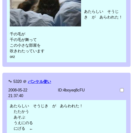
あたらしい そうじ
き が あらわれた！
千の毛が
千の毛が舞って
この小さな部屋を
吹きわたっています
orz
🐾
5320
＠
バンケル使い
2008-05-22
ID:4boyeq8cFU
21:37:40
あたらしい そうじき が あらわれた！
たたかう
あそぶ
うえにのる
にげる ←