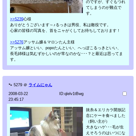
のですが、すぐもつれ
てしまうのが難点で
す。
>>5239
心様
ありがとうございます～♪るっきは男役、私は敵役です。
心家の皆様の写真を、首をニャがくしてお待ちしております！
>>5276
アッサム嬢＆マロンたん主様
アッサム嬢といい、popoたんといい、へっぽこるっきといい、
長毛姉様は気むずかしいのが常なのかな･･･？と最近は思ってま
す。
🐾
5279
＠
ライムにゃん
2008-03-22
ID:qlelv1tBwg
23:45:17
抜糸＆エリカラ開放記
念にケーキ食べました
（飼い主が）
大きなハゲ･･･毛が生
えそろうのはいつにな