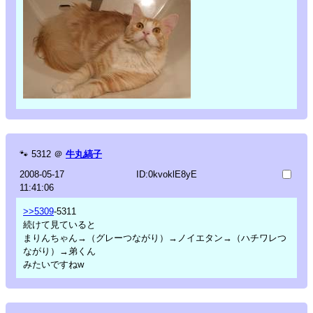
🐾
5312
＠
牛丸縞子
2008-05-17
ID:0kvoklE8yE
11:41:06
>>5309
-5311
続けて見ていると
まりんちゃん→（グレーつながり）→ノイエタン→（ハチワレつ
ながり）→弟くん
みたいですねw