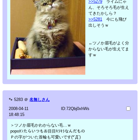
>>5279
ライムにゃ
ん、そろそろ毛が生え
てきたかしら？
>>5281
今にも飛び
出しそうｗ
←ツノか眉毛がよく分
からない毛が生えてま
すｗ
🐾
5283
＠
名無しさん
2008-04-11
ID:72Qbj0xhWs
18:48:15
＞ツノか眉毛かわからない毛…ｗ
popoﾀﾝたらいつもお目目ｷﾗｷﾗなんだもの
Ｐの字がついた首輪も可愛いです(*´Д`)