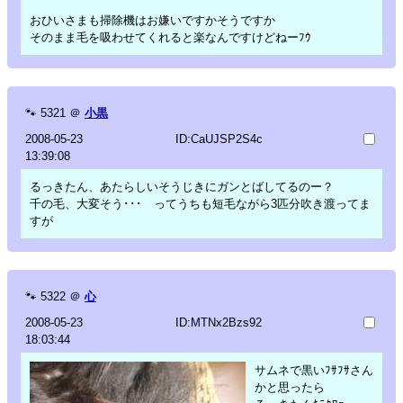
おひいさまも掃除機はお嫌いですかそうですか
そのまま毛を吸わせてくれると楽なんですけどねーﾌｳ
🐾
5321
＠
小黒
2008-05-23
ID:CaUJSP2S4c
13:39:08
るっきたん、あたらしいそうじきにガンとばしてるのー？
千の毛、大変そう･･･ ってうちも短毛ながら3匹分吹き渡ってま
すが
🐾
5322
＠
心
2008-05-23
ID:MTNx2Bzs92
18:03:44
サムネで黒いﾌｻﾌｻさん
かと思ったら