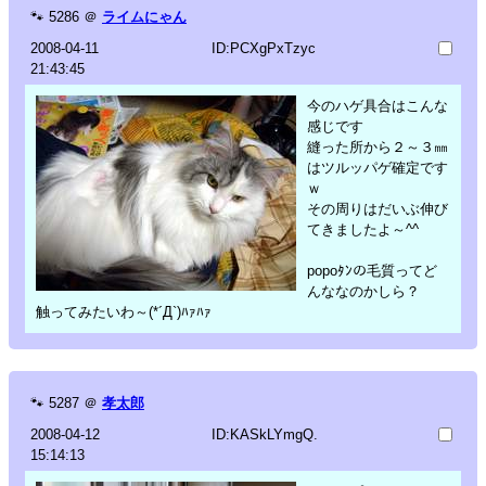
🐾
5286
＠
ライムにゃん
2008-04-11
ID:PCXgPxTzyc
21:43:45
今のハゲ具合はこんな
感じです
縫った所から２～３㎜
はツルッパゲ確定です
ｗ
その周りはだいぶ伸び
てきましたよ～^^
popoﾀﾝの毛質ってど
んななのかしら？
触ってみたいわ～(*´Д`)ﾊｧﾊｧ
🐾
5287
＠
孝太郎
2008-04-12
ID:KASkLYmgQ.
15:14:13