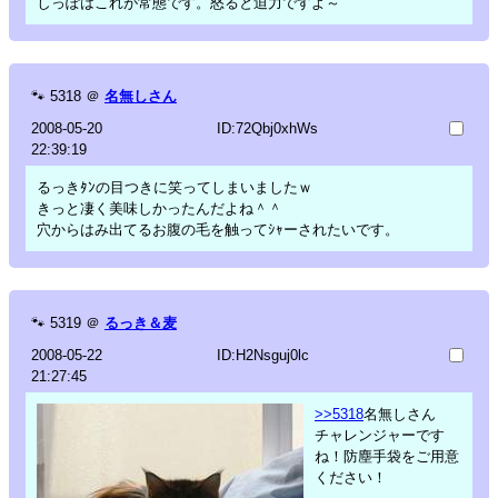
しっぽはこれが常態です。怒ると迫力ですよ～
🐾
5318
＠
名無しさん
2008-05-20
ID:72Qbj0xhWs
22:39:19
るっきﾀﾝの目つきに笑ってしまいましたｗ
きっと凄く美味しかったんだよね＾＾
穴からはみ出てるお腹の毛を触ってｼｬーされたいです。
🐾
5319
＠
るっき＆麦
2008-05-22
ID:H2Nsguj0lc
21:27:45
>>5318
名無しさん
チャレンジャーです
ね！防塵手袋をご用意
ください！