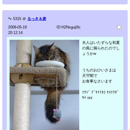
🐾
5315
＠
るっき＆麦
2008-05-19
ID:H2Nsguj0lc
20:12:14
夫人はいたずらな初夏
の風に煽られたのでし
ょうかw
うちのおひいさまは
天守閣で
お食事なさいます
ｿｳｼﾞ ﾃﾞｷﾅｲｶﾗ ﾔﾒﾃｸﾀﾞ
ｻｲ orz