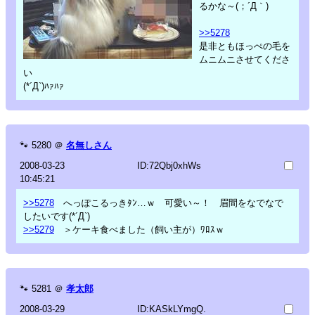
るかな～(；´Д｀)
>>5278
是非ともほっぺの毛を
ムニムニさせてくださ
い
(*´Д`)ﾊｧﾊｧ
🐾
5280
＠
名無しさん
2008-03-23
ID:72Qbj0xhWs
10:45:21
>>5278
へっぽこるっきﾀﾝ…ｗ 可愛い～！ 眉間をなでなで
したいです(*´Д`)
>>5279
＞ケーキ食べました（飼い主が）ﾜﾛｽｗ
🐾
5281
＠
孝太郎
2008-03-29
ID:KASkLYmgQ.