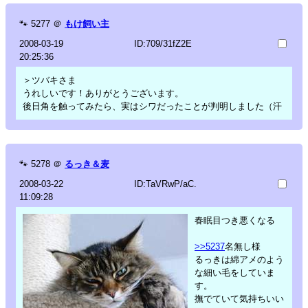
🐾
5277
＠
もけ飼い主
2008-03-19
ID:709/31fZ2E
20:25:36
＞ツバキさま
うれしいです！ありがとうございます。
後日角を触ってみたら、実はシワだったことが判明しました（汗
🐾
5278
＠
るっき＆麦
2008-03-22
ID:TaVRwP/aC.
11:09:28
春眠目つき悪くなる
>>5237
名無し様
るっきは綿アメのよう
な細い毛をしていま
す。
撫でていて気持ちいい