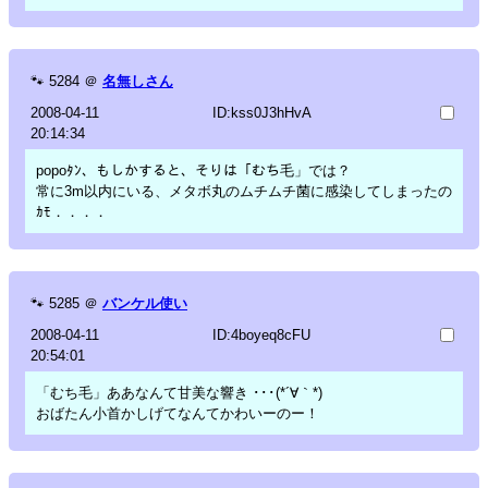
🐾
5284
＠
名無しさん
2008-04-11
ID:kss0J3hHvA
20:14:34
popoﾀﾝ、もしかすると、そりは「むち毛」では？
常に3m以内にいる、メタボ丸のムチムチ菌に感染してしまったの
ｶﾓ．．．．
🐾
5285
＠
バンケル使い
2008-04-11
ID:4boyeq8cFU
20:54:01
「むち毛」ああなんて甘美な響き ･･･(*´∀｀*)
おばたん小首かしげてなんてかわいーのー！