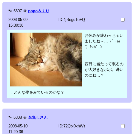
🐾
5307
＠
popo＆くり
2008-05-09
ID:4jBogc1oFQ
15:30:38
お休みが終わっちゃい
ましたね～…（´・ω・
`）ｼｮﾎﾞｰﾝ
西日に当たって眠るの
が大好きなポポ。暑い
のにね…？
←どんな夢をみているのかな？
🐾
5308
＠
名無しさん
2008-05-10
ID:72Qbj0xhWs
11:20:36