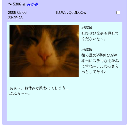
🐾
5306
＠
みかみ
2008-05-06
ID:WsvQoDDeOw
23:25:28
>5304
ぜひぜひ全身も見せて
くださいな～。
>5305
後ろ足のV字伸びがw
本当にステキな毛並み
ですね～。ふわっさら
っとしてそう♪
あぁ～、お休みが終わってしまう…
ぶふぅ～～。