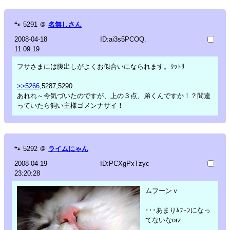
🐾
5291
＠
名無しさん
2008-04-18
ID:ai3s5PCOQ.
11:09:19
フサさまには腹出しがよくお似合いになられます。ｳｯﾄﾘ
>>5266
,5287,5290
あれれ～今気づいたのですが、上の３点、弟くんですか！？間違
っていたら飼い主様ゴメンナサイ！
🐾
5292
＠
ライムにゃん
2008-04-19
ID:PCXgPxTzyc
23:20:28
ムフーンｖ
･･･あまりﾑﾌｰﾝになっ
てないなorz