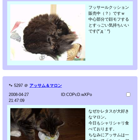
フッサールクッション
販売中（？）ですｗ
中心部分で顔モフする
とすっごい気持ちいい
です(*´д｀*)
🐾
5297
＠
アッサム＆マロン
2008-04-27
ID:COPcD.wXPo
21:47:09
なぜかレタスが大好き
なマロン。
今日もシャリシャリ食
べております。
ちなみにアッサムは一