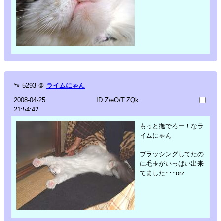
🐾
5293
＠
ライムにゃん
2008-04-25
ID:Z/eO/T.ZQk
21:54:42
もっと撫でろー！なラ
イムにゃん
ブラッシングしてたの
に毛玉がいっぱい出来
てました･･･orz