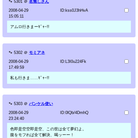
🐾
5301
＠
名無しさん
2008-04-29
ID:kss0J3hHvA
15:05:11
アムロ行きまーｷﾞｬｰ!!
🐾
5302
＠
モミアネ
2008-04-29
ID:L3I0u224Fk
17:49:59
私も行きま……ｷﾞｬｰ!!
🐾
5303
＠
バンケル使い
2008-04-29
ID:0lQb/4DmhQ
23:24:40
色即是空空即是空、この世は全て夢幻よ。
腹をモフれば全て解決、喝ッーー！