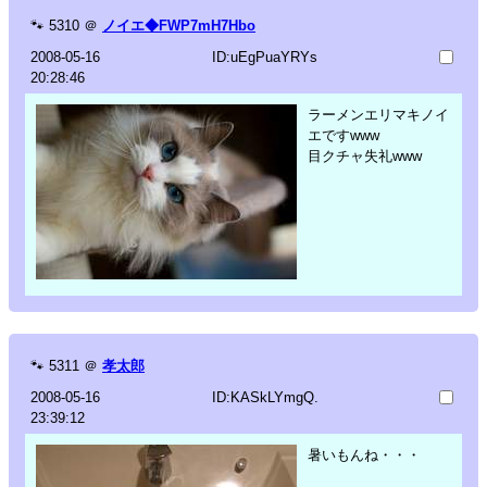
🐾
5310
＠
ノイエ◆FWP7mH7Hbo
2008-05-16
ID:uEgPuaYRYs
20:28:46
ラーメンエリマキノイ
エですwww
目クチャ失礼www
🐾
5311
＠
孝太郎
2008-05-16
ID:KASkLYmgQ.
23:39:12
暑いもんね・・・