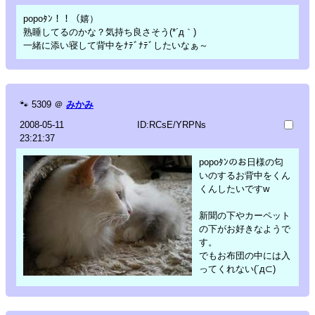
popoﾀﾝ！！（嬉）
熟睡してるのかな？気持ち良さそう(*´д｀)
一緒に添い寝して背中をﾅﾃﾞﾅﾃﾞしたいなぁ～
🐾
5309
＠
みかみ
2008-05-11
ID:RCsE/YRPNs
23:21:37
popoﾀﾝのお日様の匂
いのするお背中をくん
くんしたいですw
新聞の下やカーペット
の下がお好きなようで
す。
でもお布団の中には入
ってくれない(´д⊂)