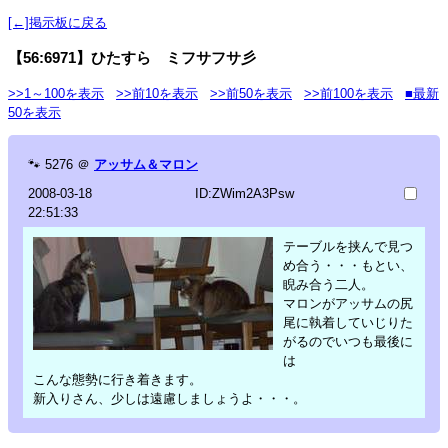
[←]掲示板に戻る
【56:6971】ひたすら ミフサフサ彡
>>1～100を表示
>>前10を表示
>>前50を表示
>>前100を表示
■最新
50を表示
🐾
5276
＠
アッサム＆マロン
2008-03-18
ID:ZWim2A3Psw
22:51:33
テーブルを挟んで見つ
め合う・・・もとい、
睨み合う二人。
マロンがアッサムの尻
尾に執着していじりた
がるのでいつも最後に
は
こんな態勢に行き着きます。
新入りさん、少しは遠慮しましょうよ・・・。