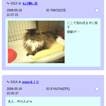
🐾
5313
＠
もけ飼い主
2008-05-18
ID:709/31fZ2E
11:07:22
ここで流れ読まずに投
下
寝癖ｽｹﾞｰ
🐾
5314
＠
popo＆くり
2008-05-18
ID:XY6U7k8ZPQ
15:05:37
夫人…中の人がｗ