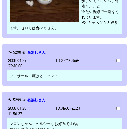
歩引いて「こいつ、何
者？。」と
冷たい視線で一別をく
れています。
PS.キャベツも大好き
です。セロリは食べません。
🐾
5298
＠
名無しさん
2008-04-27
ID:X2Y2.SeiF.
22:40:06
フッサール、顔はどこっ？？
🐾
5299
＠
名無しさん
2008-04-28
ID:JheCm1.ZJI
11:56:37
マロンちゃん、ヘルシーなお好みですね。