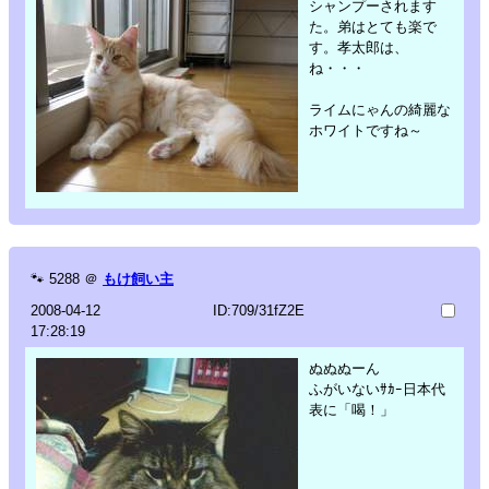
シャンプーされます
た。弟はとても楽で
す。孝太郎は、
ね・・・
ライムにゃんの綺麗な
ホワイトですね～
🐾
5288
＠
もけ飼い主
2008-04-12
ID:709/31fZ2E
17:28:19
ぬぬぬーん
ふがいないｻｶｰ日本代
表に「喝！」