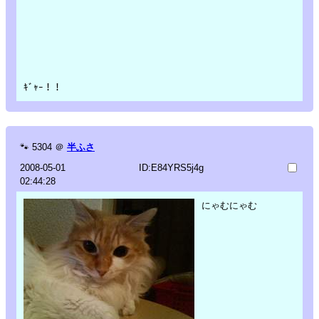
ｷﾞｬｰ！！
🐾
5304
＠
半ふさ
2008-05-01
ID:E84YRS5j4g
02:44:28
にゃむにゃむ