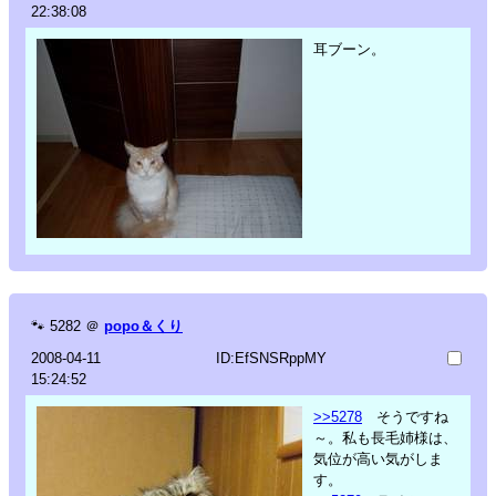
22:38:08
耳ブーン。
🐾
5282
＠
popo＆くり
2008-04-11
ID:EfSNSRppMY
15:24:52
>>5278
そうですね
～。私も長毛姉様は、
気位が高い気がしま
す。