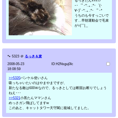
るっきたんｷﾃﾀﾜｧ
ｰ･゜ﾟ･*:.｡.:*･゜(･
∀･)ﾟ･*:.｡.:*･゜ﾟ･*
うちのも今すっごいで
す…早朝運動会で毛束
が○|￣|＿
🐾
5323
＠
るっき＆麦
2008-05-23
ID:H2Nsguj0lc
18:08:59
>>5320
バンケル使いさん
吸っちゃいたいのはやまやまですが、
新たなる敵は600Ｗなので、るっきとしては断固お断りでしょう
ねえ･･･
>>5321
小黒たんママンさん
めっさガン飛ばしてますw
このあと、キャットタワー天守閣に籠城してました。