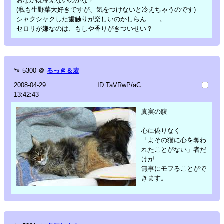
おなかは冷えないのかな？
(私も生野菜大好きですが、気をつけないと冷えちゃうのです)
シャクシャクした歯触りが楽しいのかしらん……。
セロリが嫌なのは、もしや香りがきついせい？
🐾
5300
＠
るっき＆麦
2008-04-29
ID:TaVRwP/aC.
13:42:43
真実の腹
心に偽りなく
「よその猫に心を奪わ
れたことがない」者だ
けが
無事にモフることがで
きます。