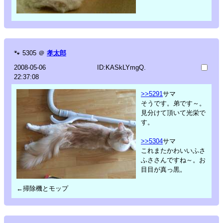
🐾
5305
＠
孝太郎
2008-05-06
ID:KASkLYmgQ.
22:37:08
>>5291
サマ
そうです。弟です～。
見分けて頂いて光栄で
す。
>>5304
サマ
これまたかわいいふさ
ふささんですね～。お
目目が真っ黒。
←掃除機とモップ