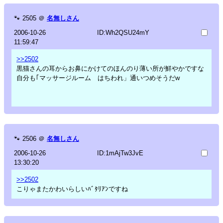
🐾
2505
＠
名無しさん
2006-10-26
ID:Wh2QSU24mY
11:59:47
>>2502
黒猫さんの耳からお鼻にかけてのほんのり薄い所が鮮やかですな
自分も｢マッサージルーム はちわれ」通いつめそうだw
🐾
2506
＠
名無しさん
2006-10-26
ID:1mAjTw3JvE
13:30:20
>>2502
こりゃまたかわいらしいﾊﾞﾀﾘｱﾝですね