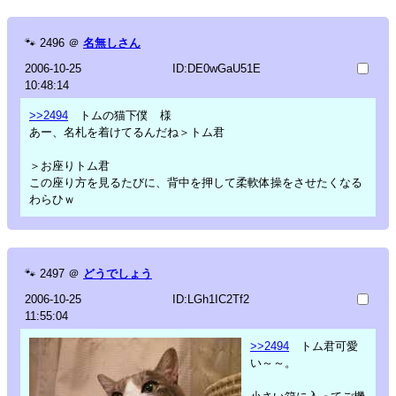
🐾
2496
＠
名無しさん
2006-10-25
ID:DE0wGaU51E
10:48:14
>>2494
トムの猫下僕 様
あー、名札を着けてるんだね＞トム君
＞お座りトム君
この座り方を見るたびに、背中を押して柔軟体操をさせたくなる
わらひｗ
🐾
2497
＠
どうでしょう
2006-10-25
ID:LGh1IC2Tf2
11:55:04
>>2494
トム君可愛
い～～。