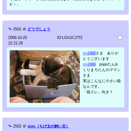
ｶﾞｰ；
🐾
2501
＠
どうでしょう
2006-10-25
ID:LGh1IC2Tf2
22:21:28
>>2498
さま ありが
とうございます
>>2499
popoたん&
くりまろたんのママン
さま
実はこんなに小さい箱
なんです。
「箱スレ」向き？
🐾
2502
＠
sion（ちび太の飼い主）