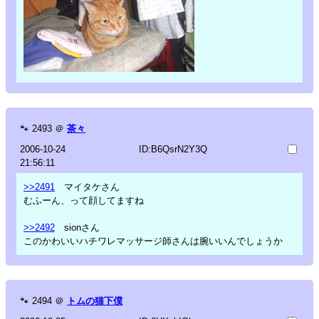
🐾
2493
＠
茶々
2006-10-24
ID:B6QsrN2Y3Q
21:56:11
>>2491
マイタケさん
むふーん、って顔してますね
>>2492
sionさん
このかわいいハチワレマッサージ師さんは腕いいんでしょうか
🐾
2494
＠
トムの猫下僕