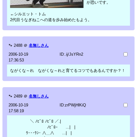
が恐いです。
←シルエット・トム
2代目うなぎねこへの道を歩み始めたもよう。
🐾
2488
＠
名無しさん
2006-10-19
ID:.ij/JsYRn2
17:36:53
ながくな～れ ながくな～れと育てるコツでもあるんですか？！
🐾
2489
＠
名無しさん
2006-10-19
ID:zrPWjHlKiQ
17:58:19
＼ ﾉﾋﾞﾛ ﾉﾋﾞﾛ ／.|
ﾉﾋﾞﾛｰ ...| |
ｳ･･･ｳﾝ･ ∧＿∧ ...| |