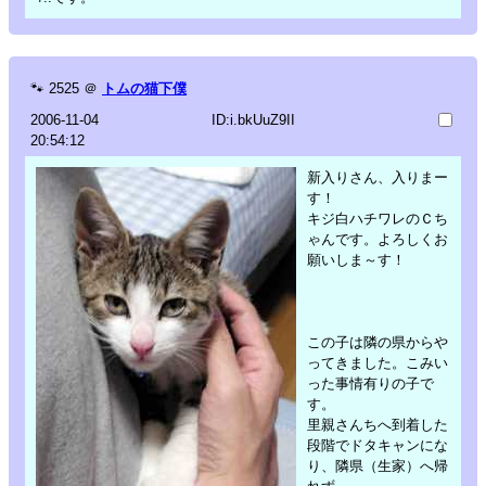
🐾
2525
＠
トムの猫下僕
2006-11-04
ID:i.bkUuZ9II
20:54:12
新入りさん、入りまー
す！
キジ白ハチワレのＣち
ゃんです。よろしくお
願いしま～す！
この子は隣の県からや
ってきました。こみい
った事情有りの子で
す。
里親さんちへ到着した
段階でドタキャンにな
り、隣県（生家）へ帰