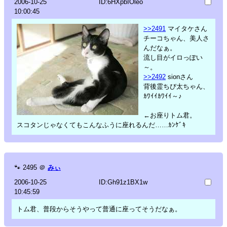
2006-10-25
ID:6HXpbIOleo
10:00:45
>>2491
マイタケさん
チーコちゃん、美人さ
んだなぁ。
流し目がイロっぽい
～。
>>2492
sionさん
背後霊ちび太ちゃん、
ｶﾜｲｲｶﾜｲｲ～♪
←お座りトム君。
スコタンじゃなくてもこんなふうに座れるんだ……ｶﾝｹﾞｷ
🐾
2495
＠
みぃ
2006-10-25
ID:Gh91z1BX1w
10:45:59
トム君、普段からそうやって普通に座ってそうだなぁ。