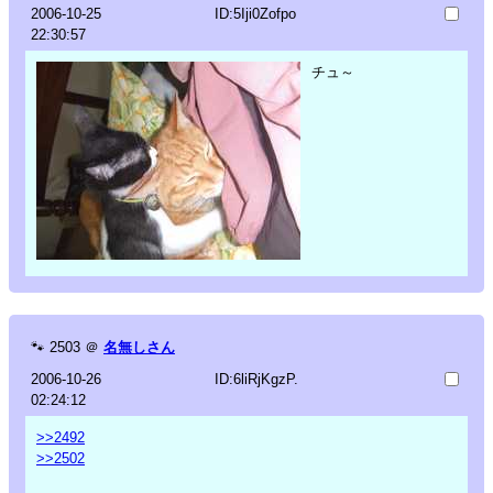
2006-10-25
ID:5Iji0Zofpo
22:30:57
チュ～
🐾
2503
＠
名無しさん
2006-10-26
ID:6liRjKgzP.
02:24:12
>>2492
>>2502