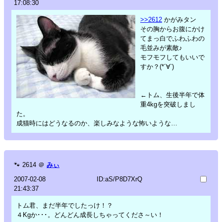
17:08:30
>>2612
かがみタン
その胸からお腹にかけ
てまっ白でふわふわの
毛並みが素敵♪
モフモフしてもいいで
すか？(*´∀`)
←トム、生後半年で体
重4kgを突破しまし
た。
成猫時にはどうなるのか、楽しみなような怖いような…
🐾
2614
＠
みぃ
2007-02-08
ID:aS/P8D7XrQ
21:43:37
トム君、まだ半年でしたっけ！？
４Kgか･･･。どんどん成長しちゃってくださ～い！