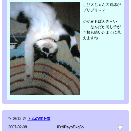
ちび太ちゃんの肉球が
プリプリ～ｖ
かがみもばんざ～い
……なんだか同じ子が
４枚も続いたように見
えますね……
🐾
2613
＠
トムの猫下僕
2007-02-08
ID:9RayoEkq5o