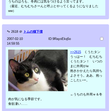
うちのはろも、冬肉には気をつけるよう言ってます。
（最近、むちむちさーんと呼ぶとやってくるようになりました
ww）
🐾
2618
＠
トムの猫下僕
2007-02-10
ID:9RayoEkq5o
14:59:55
>>2615
くうたタン
うっはー！ むちむち
くうたタン！ いつの
まに外周がw
抱きかかえたら気持ち
よさそう。ああ、抱っ
こしたいー。
←うちのも外周ｗ＆冬
肉が気になる季節です。
食欲凄い……