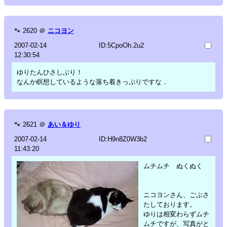
🐾
2620
＠
ニコヨン
2007-02-14
ID:5CpoOh.2u2
12:30:54
ゆりたんひさしぶり！
なんか瞑想しているような落ち着きっぷりですな．
🐾
2621
＠
あい＆ゆり
2007-02-14
ID:H9n8Z0W3b2
11:43:20
ムチムチ ぬくぬく
ニコヨンさん、ごぶさ
たしております。
ゆりは相変わらずムチ
ムチですが、写真がと