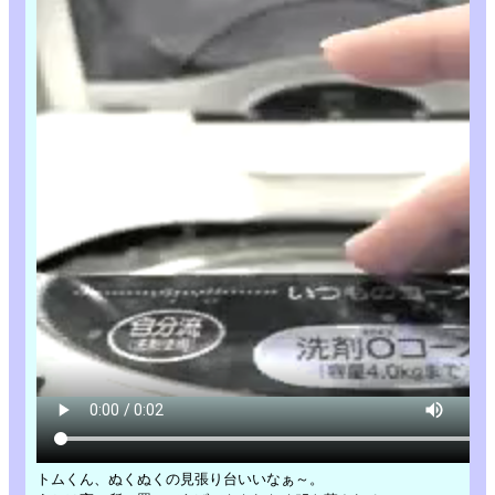
トムくん、ぬくぬくの見張り台いいなぁ～。