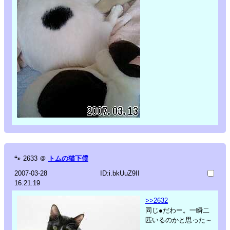
🐾
2633
＠
トムの猫下僕
2007-03-28
ID:i.bkUuZ9II
16:21:19
>>2632
同じ●だわー。一瞬二
匹いるのかと思った～