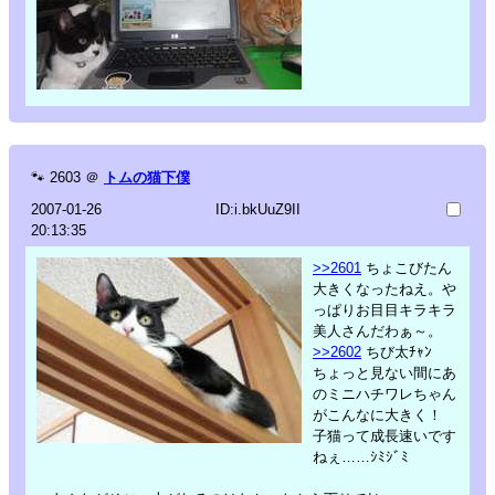
🐾
2603
＠
トムの猫下僕
2007-01-26
ID:i.bkUuZ9II
20:13:35
>>2601
ちょこびたん
大きくなったねえ。や
っぱりお目目キラキラ
美人さんだわぁ～。
>>2602
ちび太ﾁｬﾝ
ちょっと見ない間にあ
のミニハチワレちゃん
がこんなに大きく！
子猫って成長速いです
ねぇ……ｼﾐｼﾞﾐ