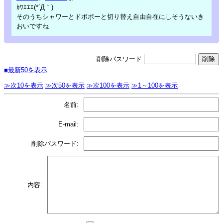
ｶﾜｴｴｴ(*´Д｀)
そのうちシャワーとドボボーと切り替え自由自在にしそうないき
おいですね
削除パスワード
■最新50を表示
≫次10を表示
≫次50を表示
≫次100を表示
≫1～100を表示
名前:
E-mail:
削除パスワード:
内容: