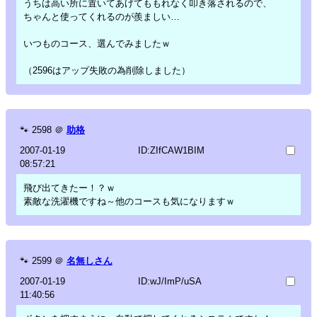
うちは高い所に置いてあげてももれなく叩き落されるので、
ちゃんと使ってくれるのが羨ましい…
いつものコース、選んでみましたｗ
（2596はアップ失敗の為削除しました）
🐾
2598
＠
助格
2007-01-19
ID:ZIfCAW1BIM
08:57:21
飛び出てきたー！？ｗ
素敵な洗濯機ですね～他のコースも気になりますｗ
🐾
2599
＠
名無しさん
2007-01-19
ID:wJ/ImP/uSA
11:40:56