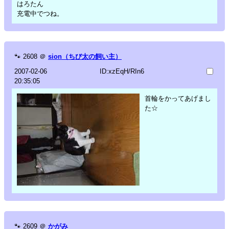
はろたん
充電中でつね。
🐾
2608
＠
sion（ちび太の飼い主）
2007-02-06
ID:xzEqH/RIn6
20:35:05
首輪をかってあげまし
た☆
🐾
2609
＠
かがみ