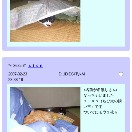
🐾
2625
＠
ｓｉｏｎ
2007-02-23
ID:UDlD04TykM
23:38:16
↑名前が名無しさんに
なっちゃいました
ｓｉｏｎ（ちび太の飼
い主）です
ついでにモウ１枚☆