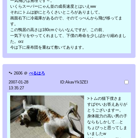
一気飛びは無理です～。
いくらスーパーにゃん並の成長速度とはいえww
それにトムは妙にとろくさいところがありまして。
画面右下に冷蔵庫があるので、そのてっぺんから飛び移ってま
す。
この鴨居の高さは180cmぐらいなんですが、この前、
一気下りをやってくれまして、下僕の寿命を少しばかり縮めまし
た。orz
今は下に座布団を重ねて敷いてあります。
🐾
2606
＠
べるはろ
2007-01-28
ID:AkavYk3ZEI
13:35:27
>トムの猫下僕さま
すばやいお答えありが
とうございますー。
身体能力の高い男の子
ならもしかして…と
ちょびっと思ってしま
いましたw