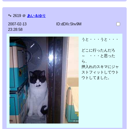
🐾
2619
＠
あい＆ゆり
2007-02-13
ID:dDXr.5hv9M
23:28:58
うと・・・うと・・・
どこに行ったんだろ
～ ・・・と思った
ら、
押入れのスキマにジャ
ストフィットしてウト
ウトしてました。