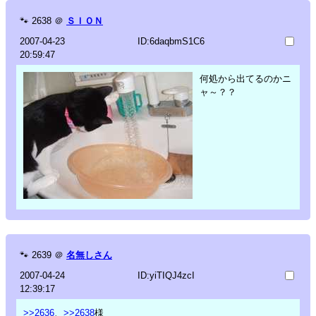
🐾
2638
＠
ＳＩＯＮ
2007-04-23
ID:6daqbmS1C6
20:59:47
何処から出てるのかニ
ャ～？？
🐾
2639
＠
名無しさん
2007-04-24
ID:yiTIQJ4zcI
12:39:17
>>2636
、
>>2638
様