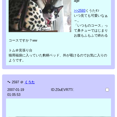
age
>>2593
くうたﾀﾝ
いつ見ても可愛いなぁ
～。
「いつものコース」っ
て鼻チューではじまり
お腹もふもふで終わる
コースですか？ww
トム＠見張り台
猫用福袋に入っていた豹柄ベッド、外が覗けるのでお気に入りの
ようです。
🐾
2597
＠
くうた
2007-01-19
ID:Z0uEVR7T/.
01:05:53