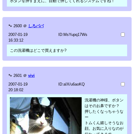
ボタンを押すまえに、自動で押してくれるシステムですね！
🐾
2600
＠
しろパパ
2007-01-19
ID:MsYupq17Ws
16:33:12
この洗濯機はどこで買えますか?
🐾
2601
＠
vivi
2007-01-19
ID:aIX/u6aoKQ
20:18:02
洗濯機の神様、ボタン
はそのお鼻ですか？
押したくなっちゃうな
ー
トムくん嬉しそうなお
顔。お気に入りなのが