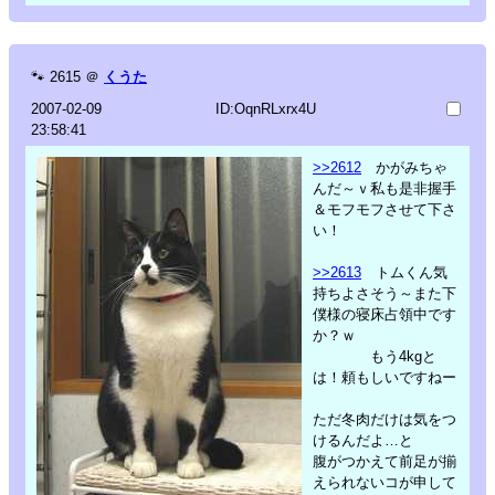
🐾
2615
＠
くうた
2007-02-09
ID:OqnRLxrx4U
23:58:41
>>2612
かがみちゃ
んだ～ｖ私も是非握手
＆モフモフさせて下さ
い！
>>2613
トムくん気
持ちよさそう～また下
僕様の寝床占領中です
か？ｗ
もう4kgと
は！頼もしいですねー
ただ冬肉だけは気をつ
けるんだよ…と
腹がつかえて前足が揃
えられないコが申して