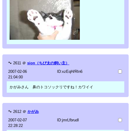
🐾
2611
＠
sion（ちび太の飼い主）
2007-02-06
ID:xzEqH/RIn6
21:04:00
かがみさん 鼻のトコソックリですね！カワイイ
🐾
2612
＠
かがみ
2007-02-07
ID:jmrLfbrudI
22:28:22