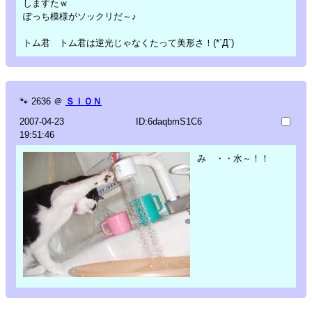
しますたｗ
ぽっち模様がソックリだ～♪
トム君 トム君は逆光じゃなくたって美形さ！(*´Д`)
🐾
2636
＠
ＳＩＯＮ
2007-04-23
ID:6daqbmS1C6
19:51:46
み ・・水～！！