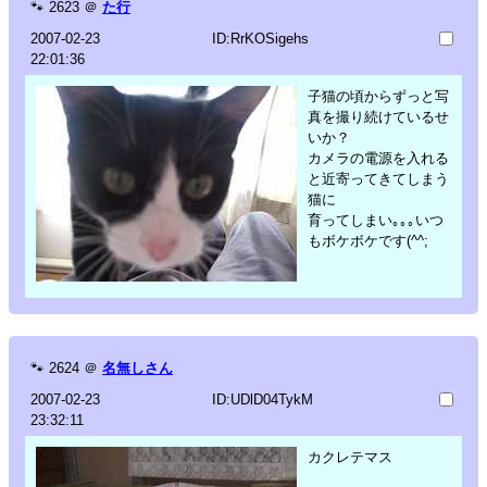
🐾
2623
＠
た行
2007-02-23
ID:RrKOSigehs
22:01:36
子猫の頃からずっと写
真を撮り続けているせ
いか？
カメラの電源を入れる
と近寄ってきてしまう
猫に
育ってしまい｡｡｡いつ
もボケボケです(^^;
🐾
2624
＠
名無しさん
2007-02-23
ID:UDlD04TykM
23:32:11
カクレテマス