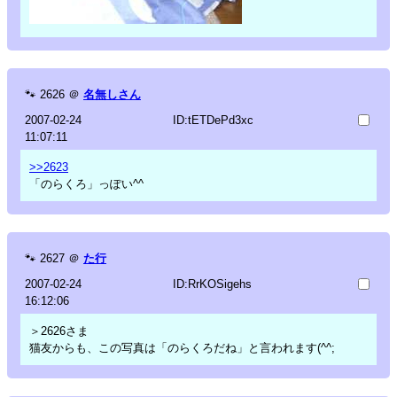
🐾
2626
＠
名無しさん
2007-02-24
ID:tETDePd3xc
11:07:11
>>2623
「のらくろ」っぽい^^
🐾
2627
＠
た行
2007-02-24
ID:RrKOSigehs
16:12:06
＞2626さま
猫友からも、この写真は「のらくろだね」と言われます(^^;