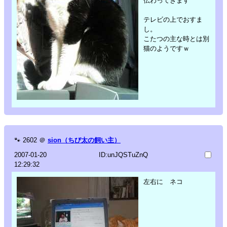
伝わってきます
テレビの上でおすま
し。
こたつの主な時とは別
猫のようですｗ
🐾
2602
＠
sion（ちび太の飼い主）
2007-01-20
ID:unJQSTuZnQ
12:29:32
左右に ネコ