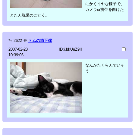
にかくイヤな様子で、
カメラor携帯を向けた
とたん脱兎のごとく。
🐾
2622
＠
トムの猫下僕
2007-02-23
ID:i.bkUuZ9II
10:39:06
なんかたくらんでいそ
う……