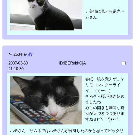
←美猫に見える逆光ト
ムさん
🐾
2634
＠
心
2007-03-30
ID:iBERobkOjA
21:10:30
春眠、暁を覚えず…？
リモコンマクーライ
イ！（ぐー…）
そろそろ桜が咲き始め
ましたね！
ぬこの開きも満開な時
期が近づきつつありま
すねぇ(*´∇｀*)ﾀﾉｼﾐ
ハチさん サムネではハチさんが分身したのかと思ってビックリ