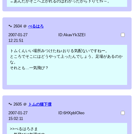
←あんたがそこへ上がれるのはわかったから下りてｸﾚ～。
🐾
2604
＠
べるはろ
2007-01-27
ID:AkavYk3ZEI
12:21:51
トムくんいい場所みつけたね♪おりる気配ないですねー。
ところでそこにはどうやって上ったんでしょう。足場があるのか
な。
それとも…一気飛び？
🐾
2605
＠
トムの猫下僕
2007-01-27
ID:6HXpbIOleo
15:02:11
>>べるはろさま