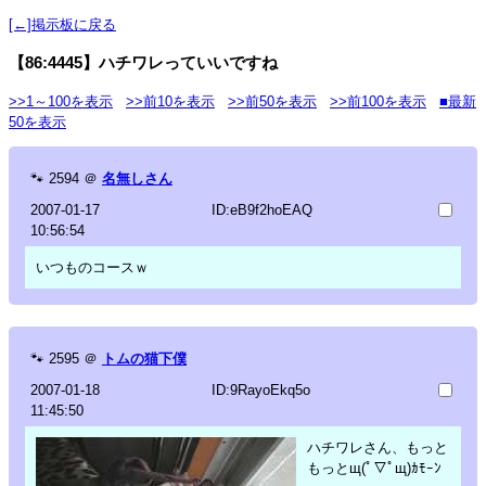
[←]掲示板に戻る
【86:4445】ハチワレっていいですね
>>1～100を表示
>>前10を表示
>>前50を表示
>>前100を表示
■最新
50を表示
🐾
2594
＠
名無しさん
2007-01-17
ID:eB9f2hoEAQ
10:56:54
いつものコースｗ
🐾
2595
＠
トムの猫下僕
2007-01-18
ID:9RayoEkq5o
11:45:50
ハチワレさん、もっと
もっとщ(ﾟ▽ﾟщ)ｶﾓｰﾝ