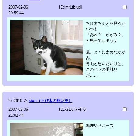
2007-02-06
ID:jmrLfbrudI
20:59:44
ちび太ちゃんを見ると
いつも
「あれ？ かがみ？」
と思ってしまうｖ
最、とくに太めなかが
み。
冬毛と思いたいけど、
このハラの手触り
が……
🐾
2610
＠
sion（ちび太の飼い主）
2007-02-06
ID:xzEqH/RIn6
21:01:44
無理やりポーズ