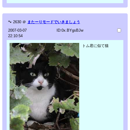
🐾
2630
＠
またーりモードでいきましょう
2007-03-07
ID:0x.BYgsBJw
22:10:54
トム君に似て猫