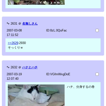
🐾
2631
＠
名無しさん
2007-03-08
ID:8zL.0QuFac
17:11:52
>>2629
-2930
そっくりｗ
🐾
2632
＠
ハナとハチ
2007-03-19
ID:VGfmWxgDoE
12:07:40
ハチ、分身するの巻