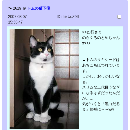
🐾
2629
＠
トムの猫下僕
2007-03-07
ID:i.bkUuZ9II
15:35:47
>>た行さま
のらくろのとめちゃん
ｶﾜﾕｽ
←トムのタキシードは
あちこちほつれていま
す。
しかし、おっかしいな
ぁ。
スリムな二代目うなぎ
になるはずだったんだ
が……
気がつくと「黒白だる
ま」候補に～～ww