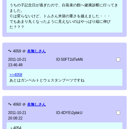
うちの子記念日が過ぎたので、白装束の館へ健康診断に行ってき
ました。
Ｃは変らないけど、トムさん米袋の重さを越えました・・・
でもあまり丸くなったように見えないのはやっぱり縦に伸び
た？？？
🐾
4059
＠
名無しさん
2011-10-21
ID:50FT2dTeM6
13:46:48
>>4058
あとはガンベルトとウェスタンブーツですね
🐾
4060
＠
名無しさん
2011-10-21
ID:4DYEi2pbkU
20:08:22
＞4054