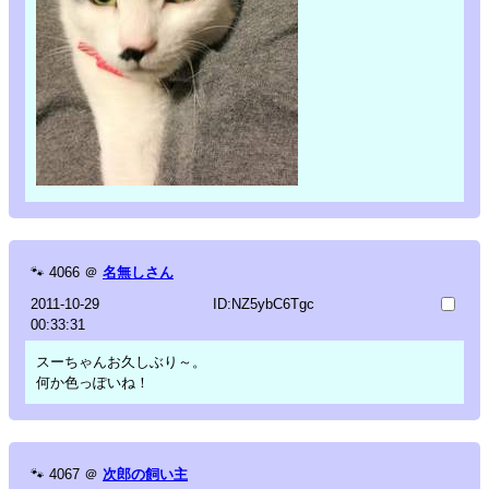
🐾
4066
＠
名無しさん
2011-10-29
ID:NZ5ybC6Tgc
00:33:31
スーちゃんお久しぶり～。
何か色っぽいね！
🐾
4067
＠
次郎の飼い主