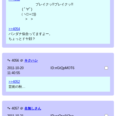
ブレイクッ!!ブレイクッ!!
( ﾟ∀ﾟ)
（ヽ□＝□))
> >
>>4054
バンダナ似合ってますよー。
ちょっとドヤ顔？
🐾
4056
＠
キクハシ
2011-10-20
ID:rrGtQpMOT6
11:40:55
>>4052
芸術の秋…
🐾
4057
＠
名無しさん
2011-10-21
ID:yyOsxIV2co