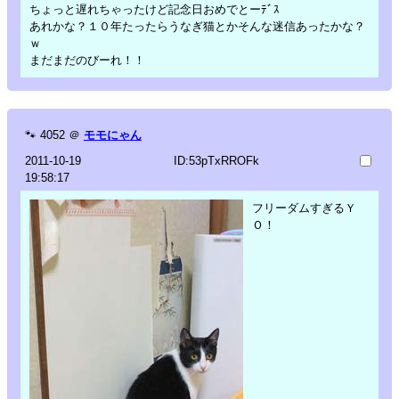
ちょっと遅れちゃったけど記念日おめでとーﾃﾞｽ
あれかな？１０年たったらうなぎ猫とかそんな迷信あったかな？
ｗ
まだまだのびーれ！！
🐾
4052
＠
モモにゃん
2011-10-19
ID:53pTxRROFk
19:58:17
フリーダムすぎるＹ
Ｏ！