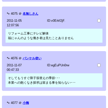
🐾
4075
＠
名無しさん
2011-11-05
ID:v0Erkf2jF.
12:07:56
リフォーム工事にテレビ解体
福にゃんのような働き者は見たことありません
🐾
4076
＠
バンケル使い
2011-11-07
ID:egEuPUn0rw
00:47:33
そしてもうすぐ障子張替えの季節･･･
本業への飽くなき探求は留まる事を知らない･･･
🐾
4077
＠
小梅