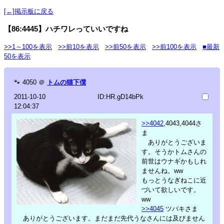
[←]掲示板に戻る
【86:4445】ハチワレっていいですね
>>1～100を表示
>>前10を表示
>>前50を表示
>>前100を表示
■最新
50を表示
🐾
4050
＠
トムの猫下僕
2011-10-10
ID:HR.gD14bPk
12:04:37
>>4042
,4043,4044さ
ま
ありがとうございま
す。そうかトムさんの
前世はウナギかもしれ
ませんね。ww
もっとうなぎねこに近
づいて欲しいです。
ww
>>4045
ツバキさま
ありがとうございます。まだまだ先代うなさんには及びません