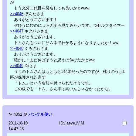
が
もう充分二代目を襲名しても良いかとwww
>>4046
ぽんたさま
ありがとうございます！
ぜひうにﾀﾝのにょろん姿も見てみたいです。つセルフタイマー
>>4047
キクハシさま
ありがとうございます。
トムさんもついにサムネでわかるようになりましたか！ww
>>4048
くろさわさま
ありがとうございます。
確かに！まだ伸ばそうと思えば伸びたかとww
>>4049
Diiさま
うちのトムさんはもともと3兄弟だったのですが、残りのうち1
匹が保護された家で
「トム」という名前を付けられたそうです。
この板でも「トム」さん率は高いんじゃなかったかな。
🐾
4051
＠
バンケル使い
2011-10-10
ID:/laeye1V.M
14:47:23