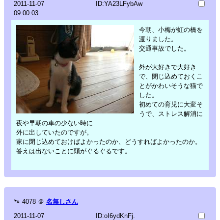
2011-11-07
ID:YA23LFybAw
09:00:03
今朝、小梅が虹の橋を
渡りました。
交通事故でした。
外が大好きで大好き
で、閉じ込めておくこ
とがかわいそうな猫で
した。
初めての育児に大変そ
うで、ストレス解消に
夜や早朝の車の少ない時に
外に出していたのですが。
家に閉じ込めておけばよかったのか、どうすればよかったのか。
答えは出ないことに頭がぐるぐるです。
🐾
4078
＠
名無しさん
2011-11-07
ID:oI6ydKnFj.