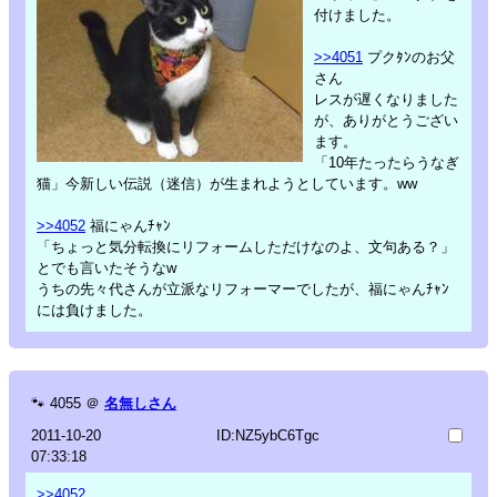
付けました。
>>4051
プクﾀﾝのお父
さん
レスが遅くなりました
が、ありがとうござい
ます。
「10年たったらうなぎ
猫」今新しい伝説（迷信）が生まれようとしています。ww
>>4052
福にゃんﾁｬﾝ
「ちょっと気分転換にリフォームしただけなのよ、文句ある？」
とでも言いたそうなw
うちの先々代さんが立派なリフォーマーでしたが、福にゃんﾁｬﾝ
には負けました。
🐾
4055
＠
名無しさん
2011-10-20
ID:NZ5ybC6Tgc
07:33:18
>>4052