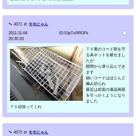
🐾
4071
＠
モモにゃん
2011-11-04
ID:53pTxRROFk
20:30:20
ＴＶ裏のコード類を守
る為ネットを被せまし
たが
隙間から潜り込んでき
ます
細いコードはほとんど
噛み切られ
最近は前面の液晶画面
を引っかくようになり
ました
ＴＶ頑張ってくれ
🐾
4072
＠
モモにゃん