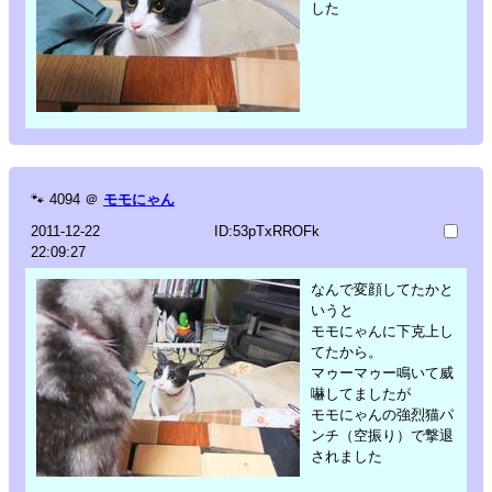
した
🐾
4094
＠
モモにゃん
2011-12-22
ID:53pTxRROFk
22:09:27
なんで変顔してたかと
いうと
モモにゃんに下克上し
てたから。
マゥーマゥー鳴いて威
嚇してましたが
モモにゃんの強烈猫パ
ンチ（空振り）で撃退
されました