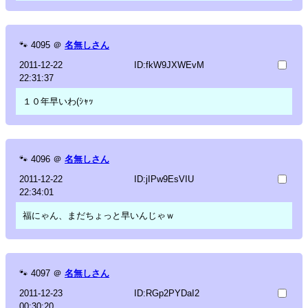
🐾
4095
＠
名無しさん
2011-12-22
ID:fkW9JXWEvM
22:31:37
１０年早いわ(ｼｬｯ
🐾
4096
＠
名無しさん
2011-12-22
ID:jIPw9EsVIU
22:34:01
福にゃん、まだちょっと早いんじゃｗ
🐾
4097
＠
名無しさん
2011-12-23
ID:RGp2PYDaI2
00:30:20