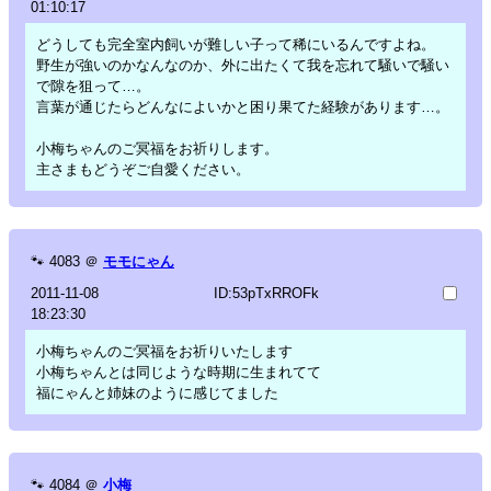
01:10:17
どうしても完全室内飼いが難しい子って稀にいるんですよね。
野生が強いのかなんなのか、外に出たくて我を忘れて騒いで騒い
で隙を狙って…。
言葉が通じたらどんなによいかと困り果てた経験があります…。
小梅ちゃんのご冥福をお祈りします。
主さまもどうぞご自愛ください。
🐾
4083
＠
モモにゃん
2011-11-08
ID:53pTxRROFk
18:23:30
小梅ちゃんのご冥福をお祈りいたします
小梅ちゃんとは同じような時期に生まれてて
福にゃんと姉妹のように感じてました
🐾
4084
＠
小梅