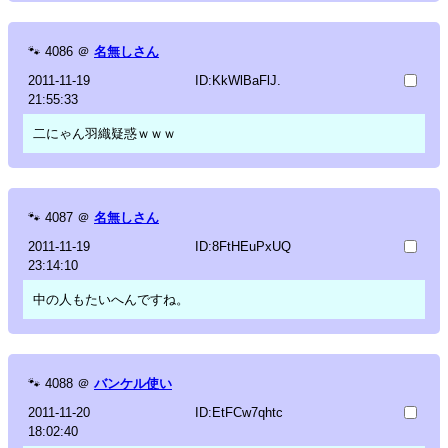
🐾
4086
＠
名無しさん
2011-11-19
ID:KkWlBaFlJ.
21:55:33
二にゃん羽織疑惑ｗｗｗ
🐾
4087
＠
名無しさん
2011-11-19
ID:8FtHEuPxUQ
23:14:10
中の人もたいへんですね。
🐾
4088
＠
バンケル使い
2011-11-20
ID:EtFCw7qhtc
18:02:40