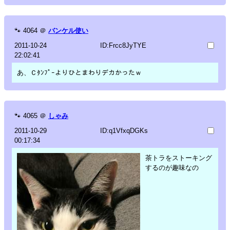
🐾
4064
＠
バンケル使い
2011-10-24
ID:Frcc8JyTYE
22:02:41
あ、Ｃﾀﾝﾌﾟｰよりひとまわりデカかったｗ
🐾
4065
＠
しゃみ
2011-10-29
ID:q1VfxqDGKs
00:17:34
茶トラをストーキング
するのが趣味なの