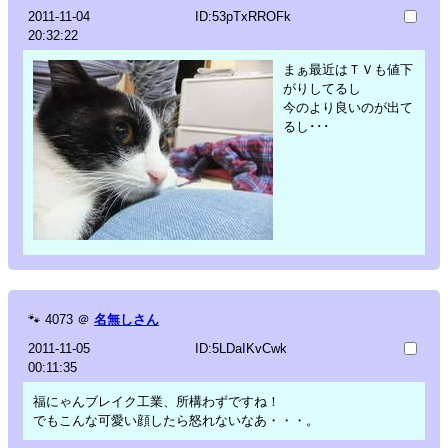
2011-11-04
ID:53pTxRROFk
20:32:22
まぁ最近はＴＶも値下
がりしてるし
今のより良いのが出て
るし･･･
🐾
4073
＠
名無しさん
2011-11-05
ID:5LDaIKvCwk
00:11:35
福にゃんブレイク工業、所構わずですね！
でもこんな可愛い顔したら怒れないなあ・・・。