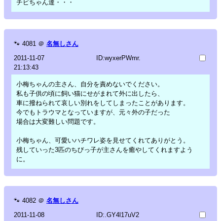
チビちゃん達・・・
🐾
4081
＠
名無しさん
2011-11-07
ID:wyxerPWmr.
21:13:43
小梅ちゃんの主さん、自分を責めないでください。
私も子供の頃に飼い猫にせがまれて外に出したら、
車に撥ねられて哀しい別れをしてしまったことがあります。
今でもトラウマとなっていますが、元々外の子だった
場合は大変難しい問題です。
小梅ちゃん、可愛いハチワレ姿を見せてくれてありがとう。
残していった3匹のちびっ子が主さんを癒やしてくれますよう
に。
🐾
4082
＠
名無しさん
2011-11-08
ID:.GY4l17uV2