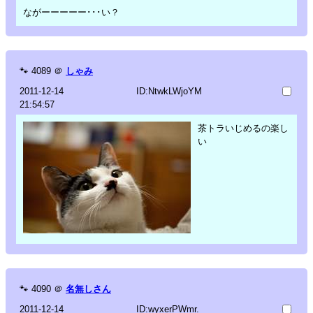
ながーーーーー･･･い？
🐾
4089
＠
しゃみ
2011-12-14
ID:NtwkLWjoYM
21:54:57
茶トラいじめるの楽し
い
🐾
4090
＠
名無しさん
2011-12-14
ID:wyxerPWmr.