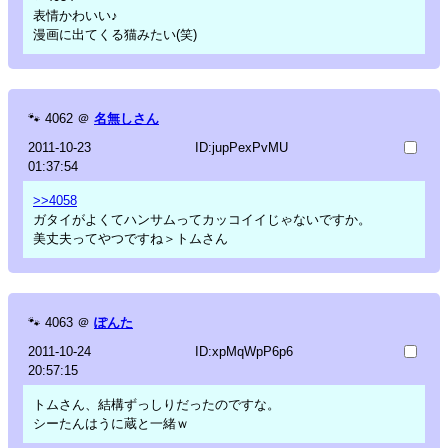
表情かわいい♪
漫画に出てくる猫みたい(笑)
🐾
4062
＠
名無しさん
2011-10-23
ID:jupPexPvMU
01:37:54
>>4058
ガタイがよくてハンサムってカッコイイじゃないですか。
美丈夫ってやつですね＞トムさん
🐾
4063
＠
ぽんた
2011-10-24
ID:xpMqWpP6p6
20:57:15
トムさん、結構ずっしりだったのですな。
シーたんはうに蔵と一緒ｗ