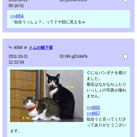
00:16:51
>>4054
「似合うっしょ？」ってドヤ顔に見えるｗ
🐾
4058
＠
トムの猫下僕
2011-10-21
ID:HR.gD14bPk
12:22:04
Ｃにもバンダナを着け
ました。
最近はなかなかふたり
いっしょの写真が撮れ
ません。
>>4055
>>4057
似合うと言ってくださ
ってありがとうござい
ます。