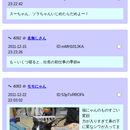
23:22:42
スーちゃん、ソラちゃんいじめたらだめよー！
🐾
4092
＠
名無しさん
2011-12-15
ID:mMH101JKA.
23:23:26
も～いくつ寝ると...社長の初仕事の季節w
🐾
4093
＠
モモにゃん
2011-12-22
ID:53pTxRROFk
22:03:02
福にゃんのものすごい
変顔
力が入りすぎて鼻の下
に変なシワが入ってま