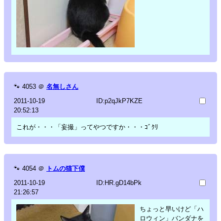
🐾
4053
＠
名無しさん
2011-10-19
ID:p2qJkP7KZE
20:52:13
これが・・・「妄撮」ってやつですか・・・ｺﾞｸﾘ
🐾
4054
＠
トムの猫下僕
2011-10-19
ID:HR.gD14bPk
21:26:57
ちょっと早いけど「ハ
ロウィン」バンダナを