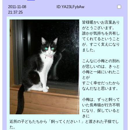
2011-11-08
ID:YA23LFybAw
21:37:25
皆様暖かいお言葉あり
がとうございます。
誰かが気持ちを共有し
てくれてるということ
が、すごく支えになり
ました。
こんなに小梅との別れ
が悲しいのは、きっと
小梅と一緒にいれたこ
とが
すごく幸せだったから
なんだなと思います。
小梅は、ずっと飼って
いた長寿猫が行方不明
になり、探していると
きに
近所の子どもたちから「飼ってください！」と渡された子猫でし
た。