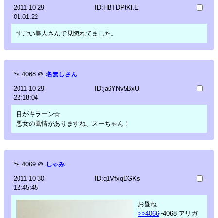
2011-10-29
ID:HBTDPtKl.E
01:01:22
すごい美人さんで見惚れてました。
🐾
4068
＠
名無しさん
2011-10-29
ID:ja6YNv5BxU
22:18:04
目がキラーン☆
悪女の風情がありますね、スーちゃん！
🐾
4069
＠
しゃみ
2011-10-30
ID:q1VfxqDGKs
12:45:45
お昼ね
>>4066
~4068 アリガ